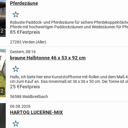
Pferdezäune
Merken
Robuste Paddock- und Pferdezäune für sichere Pferdekoppeln
Sich
Pferde mit hochwertigen Paddockzäunen und Weidezäunen für Pferd
2
langlebig und einfach zu montieren.
85 €
Festpreis
Unsere...
27283 Verden (Aller)
Gestern, 08:16
braune Halbtonne 46 x 53 x 92 cm
Merken
Hallo,
ich biete hier eine Kunststofftonne mit Rollen und dem Maß 4
cm zum Kauf an. Das Innenmaß ist 36 x 36 x 50 cm. Die Tonne ist 
Mängel, sauber, geruchsfrei und kann als Futtertonn...
25 €
Festpreis
2
56588 Waldbreitbach
06.08.2026
HARTOG LUCERNE-MIX
Merken