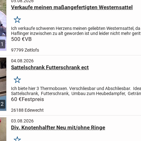
05.08.2026
Verkaufe meinen maßangefertigten Westernsattel
Merken
Ich verkaufe schweren Herzens meinen geliebten Westernsattel, da
Haflinger inzwischen zu alt geworden ist und leider nicht mehr ger
kann.
500 €
Der Sattel ist maßangefertigt, besteht aus...
VB
11
97799 Zeitlofs
04.08.2026
Sattelschrank Futterschrank ect
Merken
Ich biete hier 3 Thermoboxen. Verschliesbar und Abschliesbar. Idea
Sattelschrank, Futterschrank, Umbau zum Heubedampfer, Geträn
kühl halten ect. Hält alles trocken und sauber.
60 €
Festpreis
Pre...
2
26188 Edewecht
03.08.2026
Div. Knotenhalfter Neu mit/ohne Ringe