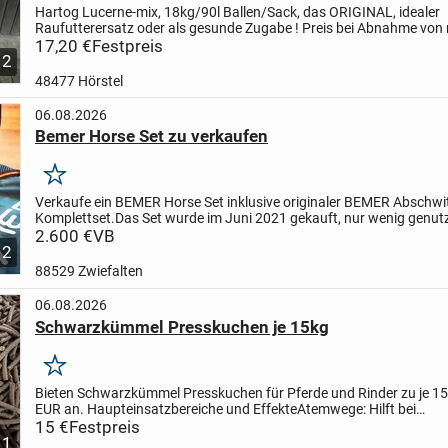
Hartog Lucerne-mix, 18kg/90l Ballen/Sack, das ORIGINAL, idealer
Raufutterersatz oder als gesunde Zugabe !
Preis bei Abnahme von 
Ballen 16,90 Euro/Stück inkl. MWSt und ab Lager bei Barzahlung...
17,20 €
Festpreis
2
48477 Hörstel
06.08.2026
Bemer Horse Set zu verkaufen
Merken
Verkaufe ein BEMER Horse Set inklusive originaler BEMER Abschwi
Komplettset.
Das Set wurde im Juni 2021 gekauft, nur wenig genut
befindet sich in einem sehr guten, gepflegten Zustand....
2.600 €
VB
2
88529 Zwiefalten
06.08.2026
Schwarzkümmel Presskuchen je 15kg
Merken
Bieten Schwarzkümmel Presskuchen für Pferde und Rinder zu je 15 
EUR an.
Haupteinsatzbereiche und Effekte
Atemwege: Hilft bei
staubbedingtem Husten, leichten Bronchialreizungen und...
15 €
Festpreis
1