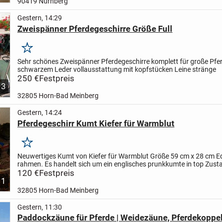
90419 Nürnberg
Gestern, 14:29
Zweispänner Pferdegeschirre Größe Full
Merken
Sehr schönes Zweispänner Pferdegeschirre komplett für große Pfe
schwarzem Leder vollausstattung mit kopfstücken Leine stränge
250 €
Festpreis
3
32805 Horn-Bad Meinberg
Gestern, 14:24
Pferdegeschirr Kumt Kiefer für Warmblut
Merken
Neuwertiges Kumt von Kiefer für Warmblut Größe 59 cm x 28 cm Ed
rahmen. Es handelt sich um ein englisches prunkkumte in top Zust
zweites etwas kleiner ist auch vorhanden
120 €
Festpreis
1
32805 Horn-Bad Meinberg
Gestern, 11:30
Paddockzäune für Pferde | Weidezäune, Pferdekoppel