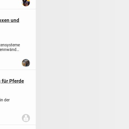
boxen und
oxensysteme
Trennwände
 für Pferde
in der