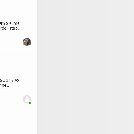
ern Sie Ihre
e - stabil,
6 x 53 x 92
ohne
Benutzer ist online