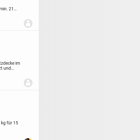
min. 21
tzdecke im
zt und
kg für 15