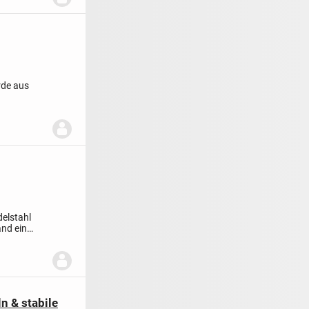
rde aus
elstahl
and ein
n & stabile