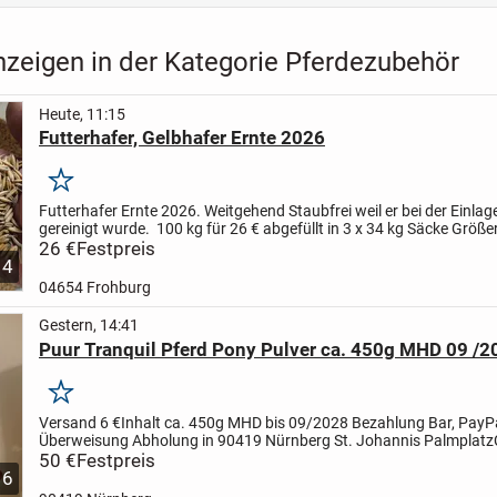
nzeigen in der Kategorie Pferdezubehör
Heute, 11:15
Futterhafer, Gelbhafer Ernte 2026
Merken
Futterhafer Ernte 2026. Weitgehend Staubfrei weil er bei der Einla
gereinigt wurde.
100 kg für 26 € abgefüllt in 3 x 34 kg Säcke Größ
im Big Bag möglich, dann auch besserer...
26 €
Festpreis
4
04654 Frohburg
Gestern, 14:41
Puur Tranquil Pferd Pony Pulver ca. 450g MHD 09 /2
Merken
Versand 6 €
Inhalt ca. 450g
MHD bis 09/2028
Bezahlung Bar, PayPa
Überweisung
Abholung in 90419 Nürnberg St. Johannis Palmplatz
relax chill tranquility tranquil beruhigend Beruhigung...
50 €
Festpreis
6