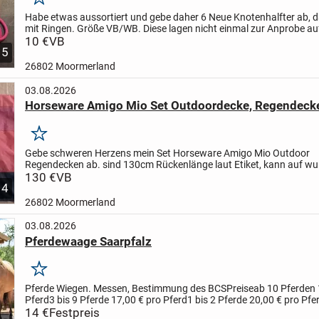
Merken
Habe etwas aussortiert und gebe daher 6 Neue Knotenhalfter ab, 
mit Ringen. Größe VB/WB. Diese lagen nicht einmal zur Anprobe a
Pferd. Und sind teils sogar noch verpackt.
10 €
VB
Preis je...
5
26802 Moormerland
03.08.2026
Horseware Amigo Mio Set Outdoordecke, Regendeck
Merken
Gebe schweren Herzens mein Set Horseware Amigo Mio Outdoor
Regendecken ab.
sind 130cm Rückenlänge laut Etiket, kann auf w
nochmal genau messen. Die ältere Stabile Ausführung. Nicht mehr i
130 €
VB
4
26802 Moormerland
03.08.2026
Pferdewaage Saarpfalz
Merken
Pferde Wiegen. Messen, Bestimmung des BCS
Preise
ab 10 Pferden 
Pferd
3 bis 9 Pferde 17,00 € pro Pferd
1 bis 2 Pferde 20,00 € pro Pfe
14 €
Festpreis