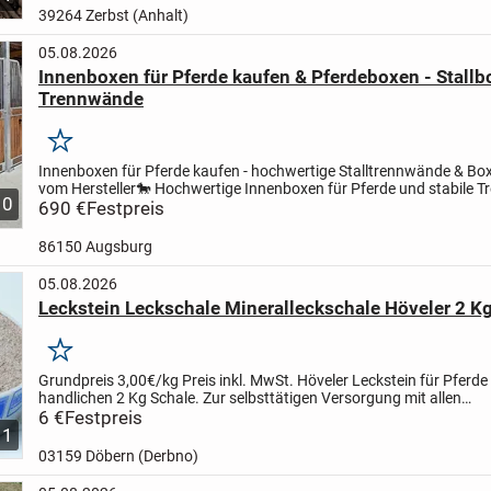
39264 Zerbst (Anhalt)
05.08.2026
Innenboxen für Pferde kaufen & Pferdeboxen - Stall
Trennwände
Merken
Innenboxen für Pferde kaufen - hochwertige Stalltrennwände & B
vom Hersteller
🐎 Hochwertige Innenboxen für Pferde und stabile 
10
für moderne Pferdeställe
690 €
Festpreis
Unsere Innenboxen für...
86150 Augsburg
05.08.2026
Leckstein Leckschale Mineralleckschale Höveler 2 Kg
Merken
Grundpreis 3,00€/kg
Preis inkl. MwSt.
Höveler Leckstein für Pferde 
handlichen 2 Kg Schale.
Zur selbsttätigen Versorgung mit allen
lebenswichtigen Mineralien und Spurenelementen.
6 €
Festpreis
...
1
03159 Döbern (Derbno)