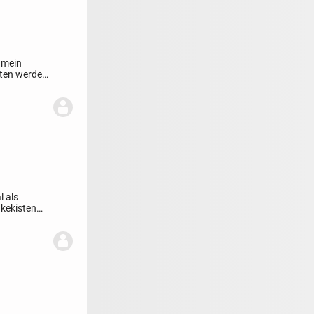
 mein
itten werden
l als
kekisten