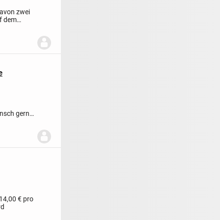
davon zwei
uf dem
e
unsch gerne
m...
14,00 € pro
rd