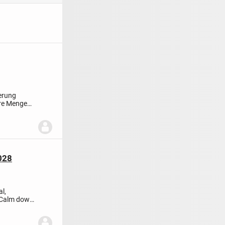
gerung
ere Mengen
028
l,
Calm down