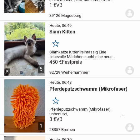
Aktuell sucht noch eine 2 Jährige
1 €
VB
7
Zaubermaus und einen Goldkaterchen mit
1 Jahr ein neuen Wirkungskreis.
Die
39126 Magdeburg
Mäuse sind...
Heute, 06:49
Siam Kitten
Merken
Siamkatze Kitten reinrassig Eine
liebevolle Mädchen sucht eine neue
zuhause
Ganz lieb und verschmust
Mit
450 €
Festpreis
Kindern gewohnt
Sofort abgabebereit
5
KI
92729 Weiherhammer
Heute, 06:48
Pferdeputzschwamm (Mikrofaser)
Merken
Pferdeputzschwamm (Mikrofaser),
unbenutzt,
3,00 Euro VB.
3 €
VB
1
28357 Bremen
Heute, 06:30