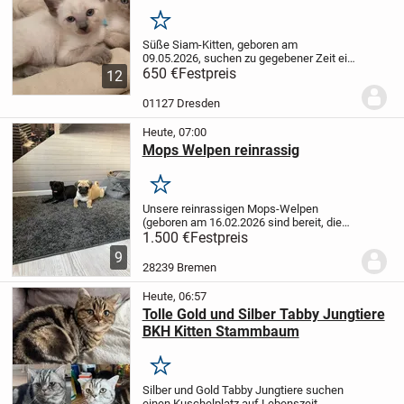
Merken
Süße Siam-Kitten, geboren am
09.05.2026, suchen zu gegebener Zeit ein
liebevolles und
650 €
Festpreis
12
verantwortungsbewusstes Zuhause.
Es
sind insgesamt 7 Kitten:
2 Kater und 5
01127 Dresden
Katzen.
Ein Kater hat einen...
Heute, 07:00
Mops Welpen reinrassig
Merken
Unsere reinrassigen Mops-Welpen
(geboren am 16.02.2026 sind bereit, die
Welt zu erkunden! es sind 2 Jungs und
1.500 €
Festpreis
Drei Mädchen Sie sind aktuell 9 Wochen
9
alt und suchen ab der zwölfte woche ein
28239 Bremen
neues...
Heute, 06:57
Tolle Gold und Silber Tabby Jungtiere
BKH Kitten Stammbaum
Merken
Silber und Gold Tabby Jungtiere suchen
einen Kuschelplatz auf Lebenszeit