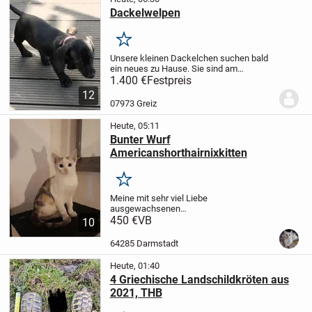
Dackelwelpen
Merken
Unsere kleinen Dackelchen suchen bald
ein neues zu Hause. Sie sind am
16.05.2026 geboren 3 Rüden und 3
1.400 €
Festpreis
Hundin. Sie wachsen bei uns zu Hause
12
mit Familien Anhang auf. An Kinder und
07973 Greiz
Besuch sind sie...
Heute, 05:11
Bunter Wurf
Americanshorthairnixkitten
Merken
Meine mit sehr viel Liebe
ausgewachsenen
Amerivanshorthairmixkitten suchen ein
450 €
VB
10
liebevolles Zuhause. Die Kleinen sind
Mitte April geboren und wurden noch bis
64285 Darmstadt
vor wenigen Tagen von ihren
Katzenmamas...
Heute, 01:40
4 Griechische Landschildkröten aus
2021, THB