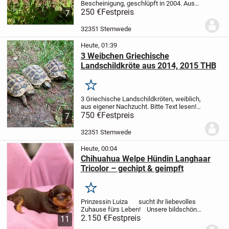
Bescheinigung, geschlüpft in 2004. Aus
meiner artgerechten Freilandhaltung und
250 €
Festpreis
7
auch nur in Freilandhaltung mit Frühbeet
oder Gewächshaus mit entsprechender...
32351 Stemwede
Heute, 01:39
3 Weibchen Griechische
Landschildkröte aus 2014, 2015 THB
Merken
3 Griechische Landschildkröten, weiblich,
aus eigener Nachzucht. Bitte Text lesen!
Aus artgerechter Freilandhaltung, mit
750 €
Festpreis
7
gültigen EU-Bescheinigungen. Diese 3
Weibchen sind vermutlich kleinwüchsig,
32351 Stemwede
sie...
Heute, 00:04
Chihuahua Welpe Hündin Langhaar
Tricolor – gechipt & geimpft
Merken
Prinzessin Luiza
sucht ihr liebevolles
Zuhause fürs Leben!
Unsere bildschöne,
reinrassige Chihuahua-Hündin Luiza in der
2.150 €
Festpreis
11
wunderschönen Zeichnung Tricolor sucht