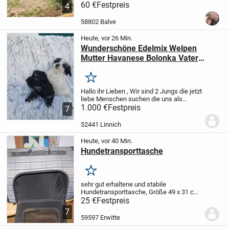
Vierzehenschildkröte Nachzuchten
60 €
Festpreis
4
(Testudo-Horsfieldii) aus dem 2023, 2024
und 2025 an.
Elterntiere sind vorhanden
58802 Balve
und die...
Heute, vor 26 Min.
Wunderschöne Edelmix Welpen
Mutter Havanese Bolonka Vater
Bichon Malteser
Merken
Hallo ihr Lieben ,
Wir sind 2 Jungs die jetzt
liebe Menschen suchen die uns als
langjährige Wegbegleiter in Ihr Herz
1.000 €
Festpreis
7
schließen. Unsere Hobbyzüchter haben
alles dafür getan das wir fit und gesund...
52441 Linnich
Heute, vor 40 Min.
Hundetransporttasche
Merken
sehr gut erhaltene und stabile
Hundetransporttasche, Größe 49 x 31 cm,
Höhe 33 cm, mit 2 Fenstern an den
25 €
Festpreis
Kopfseiten, Seitentaschen und
7
Schultergurt, für 25 Euro ab Erwitte
59597 Erwitte
abzugeben.
Versand gegen...