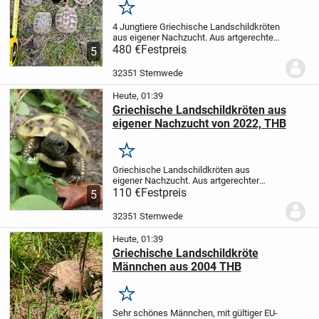
Merken
4 Jungtiere Griechische Landschildkröten
aus eigener Nachzucht. Aus artgerechter
Freilandhaltung, mit gültigen EU-
480 €
Festpreis
5
Bescheinigungen. Die Schildkröteneier
wurden bei hoher Temperatur bebrütet, so
32351 Stemwede
dass...
Heute, 01:39
Griechische Landschildkröten aus
eigener Nachzucht von 2022, THB
Merken
Griechische Landschildkröten aus
eigener Nachzucht. Aus artgerechter
Freilandhaltung, mit gültigen EU-
110 €
Festpreis
5
Bescheinigungen. Die Schildkröteneier
wurden bei hoher Temperatur bebrütet, so
32351 Stemwede
dass sich möglichst...
Heute, 01:39
Griechische Landschildkröte
Männchen aus 2004 THB
Merken
Sehr schönes Männchen, mit gültiger EU-