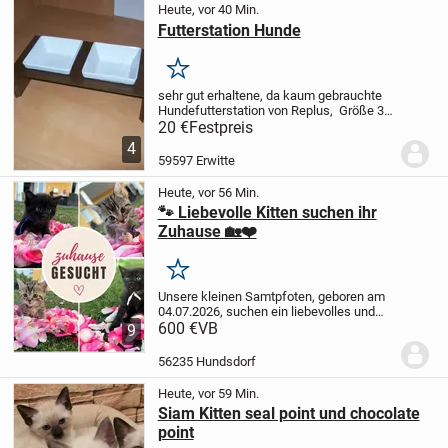
Heute, vor 40 Min.
Futterstation Hunde
Merken
sehr gut erhaltene, da kaum gebrauchte
Hundefutterstation von Replus, Größe 37
x 18,5 x 10 cm, Napfgröße 13 x 13 cm, für
20 €
Festpreis
20 Euro ab Erwitte abzugeben.
Versand
4
gegen Aufpreis möglich.
59597 Erwitte
Heute, vor 56 Min.
🐾 Liebevolle Kitten suchen ihr
Zuhause 🏡❤️
Merken
Unsere kleinen Samtpfoten, geboren am
04.07.2026, suchen ein liebevolles und
verantwortungsbewusstes Zuhause.
600 €
VB
🖤
9
Die schwarzen Kitten sind Weibchen
🐯
Die Kitten mit Tabby-Zeichnung sind
56235 Hundsdorf
Männchen
Die...
Heute, vor 59 Min.
Siam Kitten seal point und chocolate
point