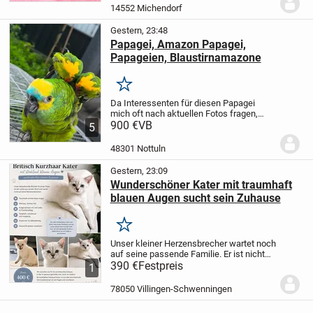
ab Ende September / Anfang...
14552 Michendorf
Gestern, 23:48
Papagei, Amazon Papagei,
Papageien, Blaustirnamazone
Merken
Da Interessenten für diesen Papagei
mich oft nach aktuellen Fotos fragen,
teile ich hier Bilder, die heute, am 14. Juni
900 €
VB
5
2026, aufgenommen wurden.
AKTUELLE
PREISE GEÄNDERT JETZT 700€
Der ist
48301 Nottuln
nicht so...
Gestern, 23:09
Wunderschöner Kater mit traumhaft
blauen Augen sucht sein Zuhause
Merken
Unser kleiner Herzensbrecher wartet noch
auf seine passende Familie. Er ist nicht
nur wunderschön, sondern auch
390 €
Festpreis
1
verschmust, verspielt, neugierig und
bestens sozialisiert. Er wächst liebevoll
78050 Villingen-Schwenningen
im...