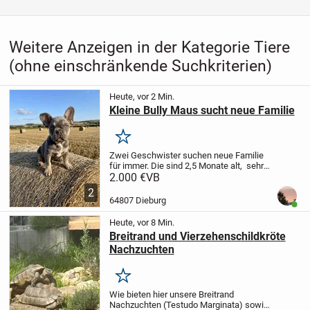
Weitere Anzeigen in der Kategorie Tiere
(ohne einschränkende Suchkriterien)
Heute, vor 2 Min.
Kleine Bully Maus sucht neue Familie
Merken
Zwei Geschwister suchen neue Familie
für immer. Die sind 2,5 Monate alt, sehr
aktiv, und lieb.Hasky rüde mit blauen
2.000 €
VB
Augen. Leben bei uns in Haushalt ,gehen
2
frei in Garten.
64807 Dieburg
Benut
Heute, vor 8 Min.
Breitrand und Vierzehenschildkröte
Nachzuchten
Merken
Wie bieten hier unsere Breitrand
Nachzuchten (Testudo Marginata) sowie