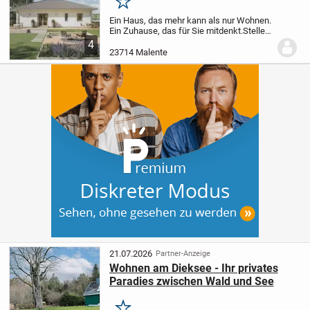
Grundstück
Merken
Ein Haus, das mehr kann als nur Wohnen.
Ein Zuhause, das für Sie mitdenkt.
Stellen
Sie sich vor, Sie leben komfortabel auf
4
einer Ebene - und gleichzeitig eröffnet
23714 Malente
Ihnen Ihr Zuhause neue Möglichkeiten...
21.07.2026
Partner-Anzeige
Wohnen am Dieksee - Ihr privates
Paradies zwischen Wald und See