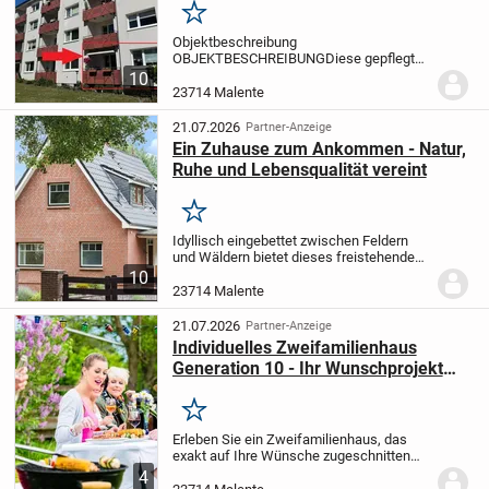
Merken
Objektbeschreibung
OBJEKTBESCHREIBUNG
Diese gepflegte
2-Zimmer-Eigentumswohnung befindet
10
sich im Erdgeschoss einer Wohnanlage
23714 Malente
mit insgesamt 16 Wohneinheiten in
ruhiger Lage von Malente, mitten in der...
21.07.2026
Partner-Anzeige
Ein Zuhause zum Ankommen - Natur,
Ruhe und Lebensqualität vereint
Merken
Idyllisch eingebettet zwischen Feldern
und Wäldern bietet dieses freistehende
Einfamilienhaus ein naturnahes
10
Wohnambiente mit hohem Erholungswert.
23714 Malente
Der malerische Dieksee sowie der
Trentsee befinden...
21.07.2026
Partner-Anzeige
Individuelles Zweifamilienhaus
Generation 10 - Ihr Wunschprojekt
nach Maß
Merken
Erleben Sie ein Zweifamilienhaus, das
exakt auf Ihre Wünsche zugeschnitten
wird. Die Immobilie verfügt über
4
insgesamt 4 Zimmer, verteilt auf zwei