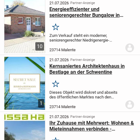
21.07.2026
Partner-Anzeige
Energieeffizienter und
seniorengerechter Bungalow in
bester Lage
Merken
Zum Verkauf steht ein moderner,
seniorengerechter Niedrigenergie-
Bungalow mit drei Zimmern in zentraler
10
und zugleich naturnaher Lage von Bad
23714 Malente
Malente-Gremsmühlen.
Die 2012
errichtete Immobilie...
21.07.2026
Partner-Anzeige
Kernsaniertes Architektenhaus in
Bestlage an der Schwentine
Merken
Dieses Objekt wird diskret und abseits
des öffentlichen Marktes nach den
Wünschen des Eigentümers angeboten.
1
Detaillierte Informationen und Bilder der
23714 Malente
Immobilie sind nicht öffentlich
zugänglich,...
21.07.2026
Partner-Anzeige
Ihr Zuhause mit Mehrwert: Wohnen &
Mieteinnahmen verbinden -
FamilyStyle Bungalow auf Ihrem