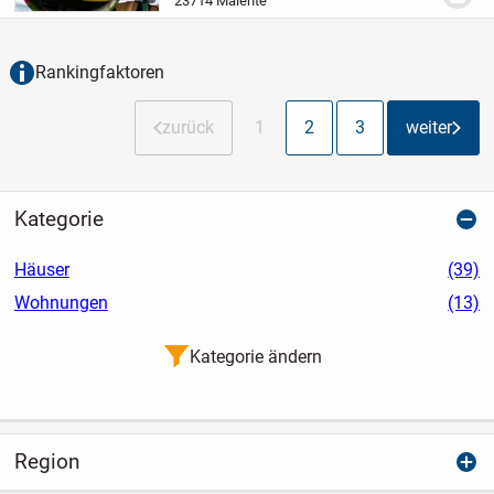
23714 Malente
Ebenen mit einer großzügigen
Wohnfläche von 141,43 m²....
Rankingfaktoren
zurück
1
2
3
weiter
Kategorie
Häuser
(39)
Wohnungen
(13)
Kategorie ändern
Region