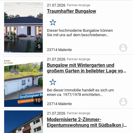
errichtete Immobilie...
21.07.2026
Partner-Anzeige
Traumhafter Bungalow
Merken
Dieser hochmoderne Bungalow können
Sie mit uns auf dem beschriebenen
Grundstück bauen. Durch unsere kurzen
Bauzeiten werden Sie bereits nach
5
wenigen Monaten in dieses schicke Haus
23714 Malente
einziehen. Dadurch...
21.07.2026
Partner-Anzeige
Bungalow mit Wintergarten und
großem Garten in beliebter Lage von
Malente
Merken
Bei dieser Immobilie handelt es sich um
einen ca. 1977/1978 errichteten
Bungalow in guter und beliebter Wohnlage
10
von Malente, unweit des Kellersees. Das
23714 Malente
Haus bietet mit einer Wohnfläche von ca.
130 qm...
21.07.2026
Partner-Anzeige
Modernisierte 2-Zimmer-
Eigentumswohnung mit Südbalkon in
Malente