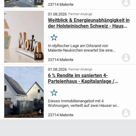
10
zweigeschossiges Mietshaus auf einem
23714 Malente
1.602 qm großen schön angelegten
Grundstück in Bad Malente....
01.08.2026
Partner-Anzeige
Weitblick & Energieunabhängigkeit in
der Holsteinischen Schweiz - Haus
mit Einliegerwohnung
Merken
In idyllischer Lage am Ortsrand von
Malente-Neukirchen erwartet Sie eine
Immobilie, die Wohnqualität,
10
Großzügigkeit und moderne
23714 Malente
Energieeffizienz auf besondere Weise
miteinander verbindet.
Das...
01.08.2026
Partner-Anzeige
6 % Rendite im sanierten 4-
Parteienhaus - Kapitalanlage /
Eigennutzung
Merken
Dieses Immobilienangebot mit 4
Wohnungen, vertieilt auf zwei Häuser wird
zum Kauf angeboten.
In den letzten
4
Jahren wurden umfangreiche
23714 Malente
Sanierungsarbeiten durchgeführt, sowohl
energetisch als auch in...