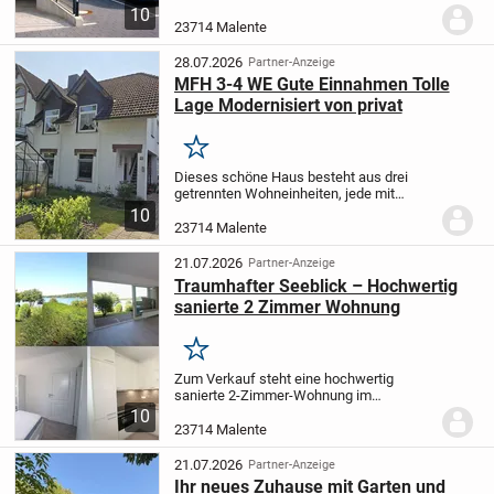
handelt es sich um 10 vermietete
10
Einheiten auf einem Grundstück. Die
23714 Malente
Immobilien sind 2026...
28.07.2026
Partner-Anzeige
MFH 3-4 WE Gute Einnahmen Tolle
Lage Modernisiert von privat
Merken
Dieses schöne Haus besteht aus drei
getrennten Wohneinheiten, jede mit
eigenem Eingang.
Das Haupthaus ist
10
Baujahr 1920, ein Anbau mit 2
23714 Malente
Wohnungen wurde in den Neunzigern
erbaut und sehr schön dem Stil...
21.07.2026
Partner-Anzeige
Traumhafter Seeblick – Hochwertig
sanierte 2 Zimmer Wohnung
Merken
Zum Verkauf steht eine hochwertig
sanierte 2-Zimmer-Wohnung im
Erdgeschoss eines direkt am Dieksee
10
und an der Seepromenade gelegenen
23714 Malente
Mehrfamilienhauses in Malente. Zu den
besonderen Vorzügen dieser...
21.07.2026
Partner-Anzeige
Ihr neues Zuhause mit Garten und