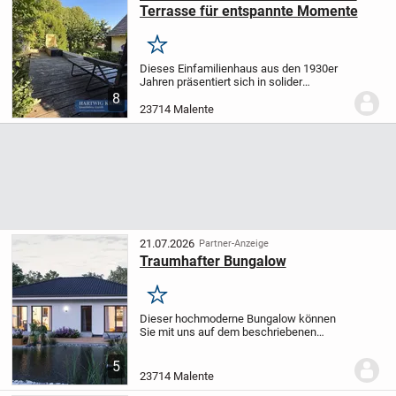
Terrasse für entspannte Momente
Merken
Dieses Einfamilienhaus aus den 1930er
Jahren präsentiert sich in solider
Massivbauweise mit einem ausgebauten
8
Dachgeschoss und einem praktischen
23714 Malente
Vollkeller. Mit einer Wohnfläche von ca.
100 m² und...
21.07.2026
Partner-Anzeige
Traumhafter Bungalow
Merken
Dieser hochmoderne Bungalow können
Sie mit uns auf dem beschriebenen
Grundstück bauen. Durch unsere kurzen
Bauzeiten werden Sie bereits nach
5
wenigen Monaten in dieses schicke Haus
23714 Malente
einziehen. Dadurch...