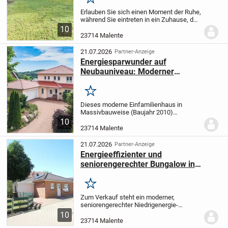
Merken
Erlauben Sie sich einen Moment der Ruhe,
während Sie eintreten in ein Zuhause, das
Geborgenheit ausstrahlt und vielfältige
10
Lebensentwürfe willkommen heißt.
23714 Malente
Inmitten der malerischen Landschaft
von...
21.07.2026
Partner-Anzeige
Energiesparwunder auf
Neubauniveau: Moderner
Familientraum in ruhiger
Feldrandlage
Merken
Dieses moderne Einfamilienhaus in
Massivbauweise (Baujahr 2010)
begeistert mit einer äußerst gelungenen
10
Raumaufteilung, zeitgemäßer
23714 Malente
Haustechnik und einem liebevoll
angelegten Grundstück von 783 m² in...
21.07.2026
Partner-Anzeige
Energieeffizienter und
seniorengerechter Bungalow in
bester Lage
Merken
Zum Verkauf steht ein moderner,
seniorengerechter Niedrigenergie-
Bungalow mit drei Zimmern in zentraler
10
und zugleich naturnaher Lage von Bad
23714 Malente
Malente-Gremsmühlen.
Die 2012