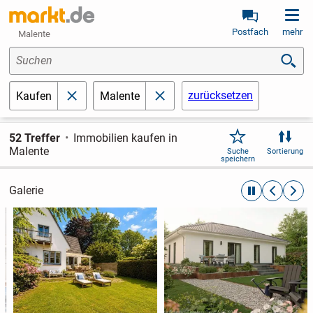
Postfach
mehr
Malente
Suchen
zurücksetzen
Kaufen
Malente
schließen
schließen
52 Treffer
Immobilien kaufen in
Malente
Suche
Sortierung
speichern
Galerie
automatische R
zurückblät
weite