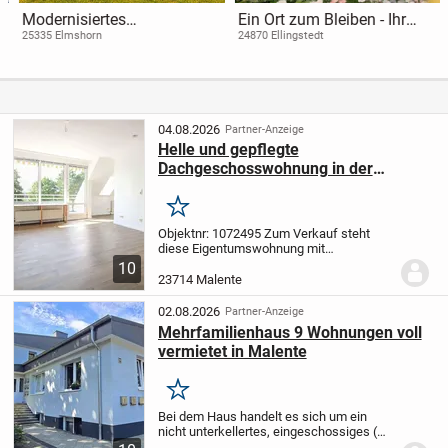
Modernisiertes
Ein Ort zum Bleiben - Ihr
Einfamilienhaus mit
Bungalow fürs Leben
25335 Elmshorn
24870 Ellingstedt
stilvollem Ambiente in
ruhiger Sackgassenlage von
Elmshorn...
04.08.2026
Partner-Anzeige
Helle und gepflegte
Dachgeschosswohnung in der
Residenz Magnushof in Malente
Merken
Objektnr: 1072495
Zum Verkauf steht
diese Eigentumswohnung mit
stufenlosem Zugang in Malente, die sich
10
sowohl zur Vermietung/Ferienvermietung
23714 Malente
als auch zur Eigennutzung eignet. Durch
die urbane Lage...
02.08.2026
Partner-Anzeige
Mehrfamilienhaus 9 Wohnungen voll
vermietet in Malente
Merken
Bei dem Haus handelt es sich um ein
nicht unterkellertes, eingeschossiges (mit
Souterrain Wohnung) bzw.