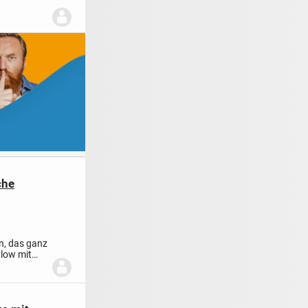
che
rn, das ganz
alow mit