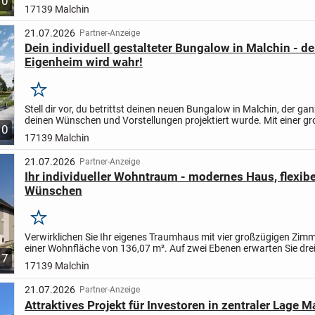
10
17139 Malchin
21.07.2026
Partner-Anzeige
Dein individuell gestalteter Bungalow in Malchin - 
Eigenheim wird wahr!
Merken
Stell dir vor, du betrittst deinen neuen Bungalow in Malchin, der ga
deinen Wünschen und Vorstellungen projektiert wurde. Mit einer g
10
Wohnfläche von 82 Quadratmetern und einem...
17139 Malchin
21.07.2026
Partner-Anzeige
Ihr individueller Wohntraum - modernes Haus, flexibe
Wünschen
Merken
Verwirklichen Sie Ihr eigenes Traumhaus mit vier großzügigen Zim
einer Wohnfläche von 136,07 m². Auf zwei Ebenen erwarten Sie dre
7
Schlafzimmer, ein modernes Bad sowie ein separates...
17139 Malchin
21.07.2026
Partner-Anzeige
Attraktives Projekt für Investoren in zentraler Lage M