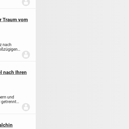
der Traum vom
nz nach
roßzügigen
l nach Ihren
mern und
i getrennte
alchin