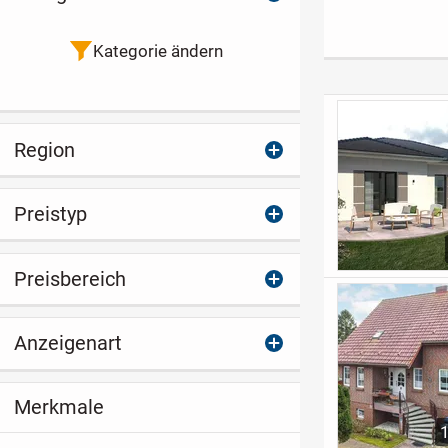
zwei Steganlagen
Häusern,
Wohnräume für
mit Bootsanlieger
Nebengebäuden,
Zuhause
Acker, Wiesen, Wald
Kategorie ändern
und Wasser.
Region
Preistyp
Preisbereich
Anzeigenart
Merkmale