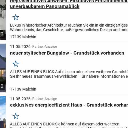
Repräsentatives Anwesen: Exklusives Einfamilienha
unverbaubarem Panoramablick
Merken
Luxus in historischer Architektur
Tauchen Sie ein in ein einzigartiges
Wohnerlebnis, das Geschichte, außergewöhnliches Design und mo
10
Luxus auf sieben Etagen vereint. Dieser im Jahre 1902...
17139 Malchin
11.05.2026
Partner-Anzeige
neuer stylischer Bungalow - Grundstück vorhanden
Merken
ALLES AUF EINEN BLICK:
Auf diesem oder einem weiteren Grundst
Sie Ihr neues Traumhaus verwirklichen. Für nähere Informationen e
mir melden oder eine Anfrage stellen. Wir besprechen...
10
17139 Malchin
11.05.2026
Partner-Anzeige
exklusives energieeffizient Haus - Grundstück vorh
Merken
ALLES AUF EINEN BLICK:
Sie können auf diesem oder weiteren