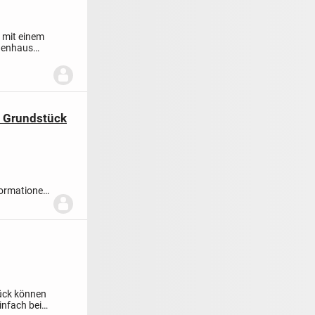
 mit einem
henhaus
- Grundstück
formationen
ück können
infach bei