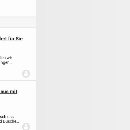
Garagen in Herzfeld
Blick auf die
- zusätzlich Land
Poseritzer Kirche
möglich - keine
zusätzliche
Käuferprovision
rt für Sie
len wir
rungen
haus mit
nschluss
nd Dusche
+