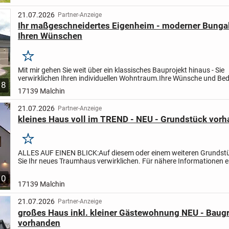
21.07.2026
Partner-Anzeige
Ihr maßgeschneidertes Eigenheim - moderner Bunga
Ihren Wünschen
Merken
Mit mir gehen Sie weit über ein klassisches Bauprojekt hinaus - Sie
verwirklichen Ihren individuellen Wohntraum.
Ihre Wünsche und Bed
8
stehen dabei immer im Fokus. Gemeinsam gestalten wir ein...
17139 Malchin
21.07.2026
Partner-Anzeige
kleines Haus voll im TREND - NEU - Grundstück vor
Merken
ALLES AUF EINEN BLICK:
Auf diesem oder einem weiteren Grundst
Sie Ihr neues Traumhaus verwirklichen. Für nähere Informationen e
mir melden oder eine Anfrage stellen. Wir besprechen...
10
17139 Malchin
21.07.2026
Partner-Anzeige
großes Haus inkl. kleiner Gästewohnung NEU - Baug
vorhanden