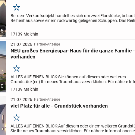
Merken
Bei dem Verkaufsobjekt handelt es sich um zwei Flurstücke, bebaut
Reihenhaus sowie einem rückwärtig gelegenen Schuppen. Das Rei
bietet eine solide Grundlage für eine umfassende...
5
17139 Malchin
21.07.2026
Partner-Anzeige
NEU großes Energiespar-Haus für die ganze Familie 
vorhanden
Merken
ALLES AUF EINEN BLICK:
Sie können auf diesem oder weiteren
Grundstück(en) Ihr neues Traumhaus verwirklichen. Für nähere In
10
einfach bei mir melden oder eine Anfrage stellen. Wir besprechen...
17139 Malchin
21.07.2026
Partner-Anzeige
viel Platz für alle - Grundstück vorhanden
Merken
ALLES AUF EINEN BLICK:
Auf diesem oder einem weiteren Grundst
Sie Ihr neues Traumhaus verwirklichen. Für nähere Informationen e