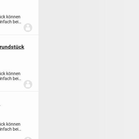
ück können
infach bei
Grundstück
ück können
infach bei
n
ück können
infach bei