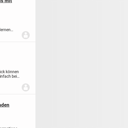
us mit
dernen
ück können
infach bei
anden