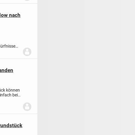
low nach
ürfnisse
handen
ück können
infach bei
rundstück