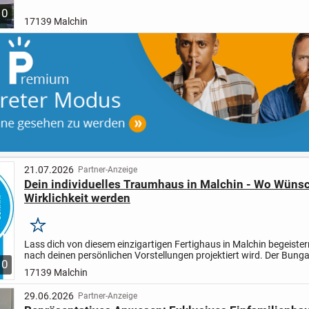
mir melden oder eine Anfrage stellen. Wir besprechen...
10
17139 Malchin
21.07.2026
Partner-Anzeige
Dein individuelles Traumhaus in Malchin - Wo Wüns
Wirklichkeit werden
Merken
Lass dich von diesem einzigartigen Fertighaus in Malchin begeiste
nach deinen persönlichen Vorstellungen projektiert wird. Der Bung
10
klassischem Satteldach bietet dir nicht nur eine...
17139 Malchin
29.06.2026
Partner-Anzeige