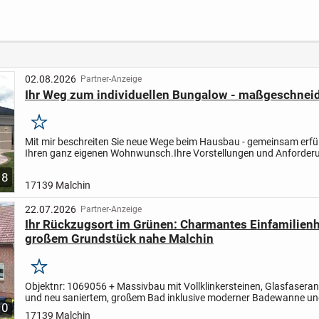
 Ihr
Physiotherapie) in
ges Objekt für
Brodaer Höhe,
Profis
17033
Neubrandenburg
02.08.2026
Partner-Anzeige
Ihr Weg zum individuellen Bungalow - maßgeschneide
Merken
Mit mir beschreiten Sie neue Wege beim Hausbau - gemeinsam erfül
Ihren ganz eigenen Wohnwunsch.
Ihre Vorstellungen und Anforde
stehen dabei stets an erster Stelle. Wir planen zusammen...
8
17139 Malchin
22.07.2026
Partner-Anzeige
Ihr Rückzugsort im Grünen: Charmantes Einfamilien
großem Grundstück nahe Malchin
Merken
Objektnr: 1069056
+ Massivbau mit Vollklinkersteinen, Glasfasera
und neu saniertem, großem Bad inklusive moderner Badewanne u
10
Der teils sichtgeschützte Garten inkl. Teich auf ca....
17139 Malchin