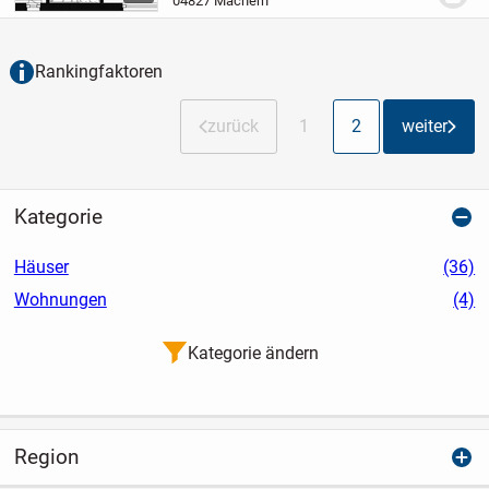
04827 Machern
Momente mit der Familie und mit...
Rankingfaktoren
zurück
1
2
weiter
Kategorie
Häuser
(36)
Wohnungen
(4)
Kategorie ändern
Region