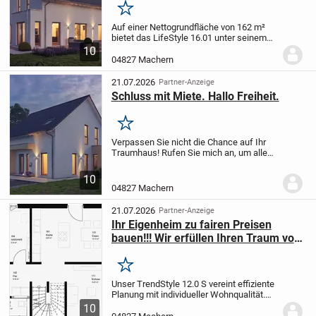
Merken
Auf einer Nettogrundfläche von 162 m²
bietet das LifeStyle 16.01 unter seinem
Satteldach jede Menge Platz für die
10
persönliche Entfaltung. Das Haus
04827 Machern
besticht durch seine selbstbewusste
Ausstrahlung und...
21.07.2026
Partner-Anzeige
Schluss mit Miete. Hallo Freiheit.
Merken
Verpassen Sie nicht die Chance auf Ihr
Traumhaus! Rufen Sie mich an, um alle
Details zu erfahren und eine Besichtigung
in unserem brandneuen Musterhaus zu
10
vereinbaren.
Tel.: 0176-21303693
Auf
04827 Machern
einer...
21.07.2026
Partner-Anzeige
Ihr Eigenheim zu fairen Preisen
bauen!!! Wir erfüllen Ihren Traum vom
Eigenheim
Merken
Unser TrendStyle 12.0 S vereint effiziente
Planung mit individueller Wohnqualität.
125,79 m² Nettogrundfläche bietet Platz
10
auf zwei Geschossen - für wundervolle