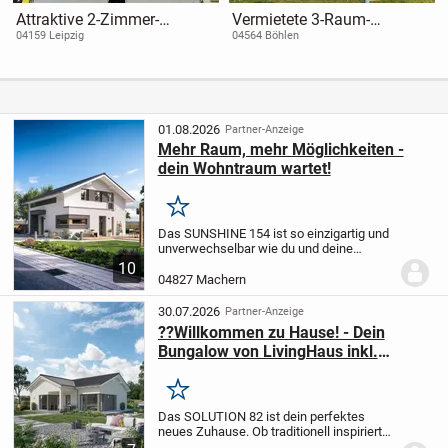
Attraktive 2-Zimmer-
Vermietete 3-Raum-
Wohnung mit Balkon in
Wohnung im Neuseenland
04159 Leipzig
04564 Böhlen
Leipzig-Möckern
– Kapitalanlage mit
Stellplatz
01.08.2026
Partner-Anzeige
Mehr Raum, mehr Möglichkeiten -
dein Wohntraum wartet!
Merken
Das SUNSHINE 154 ist so einzigartig und
unverwechselbar wie du und deine
Familie. Beim Gang durch die Diele mit
10
der schicken, geradläufigen Treppe zieht
04827 Machern
es deinen Blick direkt hinaus in den
Garten....
30.07.2026
Partner-Anzeige
??Willkommen zu Hause! - Dein
Bungalow von LivingHaus inkl.
Grundstück
Merken
Das SOLUTION 82 ist dein perfektes
neues Zuhause. Ob traditionell inspiriert
oder modern-puristisch, ob mit oder ohne