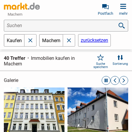
Postfach
mehr
Machern
Suchen
zurücksetzen
Kaufen
Machern
schließen
schließen
40 Treffer
Immobilien kaufen in
Machern
Suche
Sortierung
speichern
Galerie
automatische R
zurückblät
weite