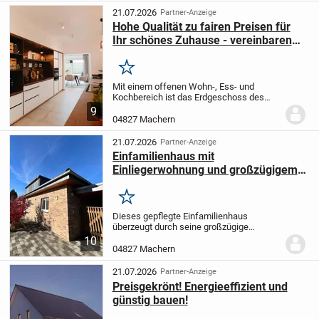
Schlafzimmer, modernes Bad...
21.07.2026
Partner-Anzeige
Hohe Qualität zu fairen Preisen für
Ihr schönes Zuhause - vereinbaren
Sie JETZT einen Termin
Merken
Mit einem offenen Wohn-, Ess- und
Kochbereich ist das Erdgeschoss des
TrendStyle 15.0 S offen, luftig und der
9
Mittelpunkt des Familienlebens. Ein
04827 Machern
Elternschlafzimmer mit Ankleide, zwei
Kinderzimmer und...
21.07.2026
Partner-Anzeige
Einfamilienhaus mit
Einliegerwohnung und großzügigem
Garten
Merken
Dieses gepflegte Einfamilienhaus
überzeugt durch seine großzügige
Raumaufteilung, eine moderne
10
Ausstattung und ein weitläufiges
04827 Machern
Grundstück mit zahlreichen
Nutzungsmöglichkeiten durch die zwei...
21.07.2026
Partner-Anzeige
Preisgekrönt! Energieeffizient und
günstig bauen!