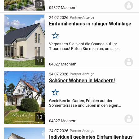
Haus zum Glücklichsein. Die große
10
Wohneinheit aus Wohn- und Esszimmer
04827 Machern
mit offener Küche im Erdgeschoss ist das
Herz des...
24.07.2026
Partner-Anzeige
Einfamilienhaus in ruhiger Wohnlage
Merken
Verpassen Sie nicht die Chance auf Ihr
Traumhaus! Rufen Sie mich an, um alle
Details zu erfahren und eine Besichtigung
in unserem brandneuen Musterhaus zu
10
vereinbaren.
Tel.: 0176-21303693
Die vier...
04827 Machern
24.07.2026
Partner-Anzeige
Schöner Wohnen in Machern!
Merken
Genießen im Garten, Erholen auf der
Sonnenterrasse und Leben in den eigenen
vier Wänden, das kann dieses ca. 80m²
(Wfl.) große Einfamilienhaus in dem
10
beliebten Städtchen Machern.
04827 Machern
Grundlegende...
24.07.2026
Partner-Anzeige
Individuell geplantes Einfamilienhaus