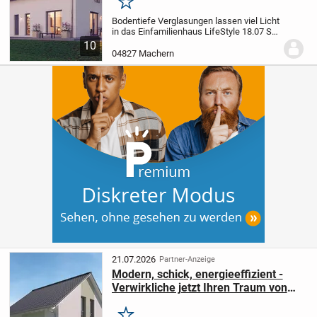
Merken
Bodentiefe Verglasungen lassen viel Licht
in das Einfamilienhaus LifeStyle 18.07 S
und machen das selbstbestimmte
10
Wohnen auf den großflächigen
04827 Machern
Wohnebenen noch schöner. Weitere
Schmuckstücke des Hauses...
21.07.2026
Partner-Anzeige
Modern, schick, energieeffizient -
Verwirkliche jetzt Ihren Traum von
Eigenheim