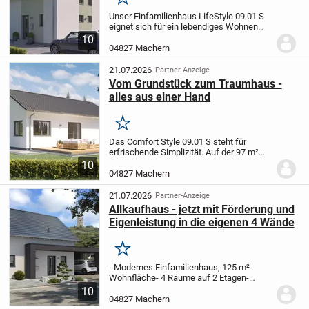
Merken
Unser Einfamilienhaus LifeStyle 09.01 S
eignet sich für ein lebendiges Wohnen
auf zwei Ebenen. Im Erdgeschoss
10
befinden sich ein kombinierter Wohn-,
04827 Machern
Ess- und Küchenbereich. Über eine
Treppe führt der...
21.07.2026
Partner-Anzeige
Vom Grundstück zum Traumhaus -
alles aus einer Hand
Merken
Das Comfort Style 09.01 S steht für
erfrischende Simplizität. Auf der 97 m²
großen Grundfläche findest du alles, was
10
du brauchst. Außen kompakt, innen offen
04827 Machern
und hell. Der zeitlose Stil, kombiniert mit...
21.07.2026
Partner-Anzeige
Allkaufhaus - jetzt mit Förderung und
Eigenleistung in die eigenen 4 Wände
Merken
- Modernes Einfamilienhaus, 125 m²
Wohnfläche
- 4 Räume auf 2 Etagen
-
Offene Küche, Wohn-/Essbereich
- Gäste-
10
WC, Hauswirtschaftsraum
-
04827 Machern
Echtholztreppe im Eingangsbereich
- 3