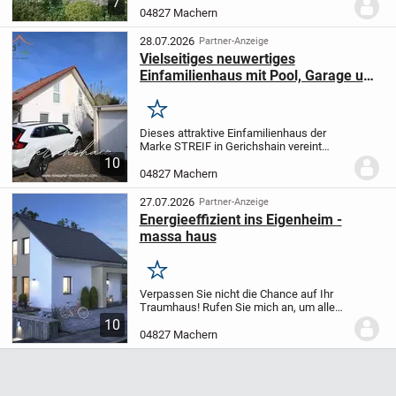
7
Keller: Der kompakte Bungalow hat alles,
04827 Machern
was du zum Wohlfühlen brauchst. Vom...
28.07.2026
Partner-Anzeige
Vielseitiges neuwertiges
Einfamilienhaus mit Pool, Garage und
Einliegeroption in Gerichshain
Merken
Dieses attraktive Einfamilienhaus der
Marke STREIF in Gerichshain vereint
großzügiges Wohnen, hochwertige
10
Ausstattungsdetails und vielseitige
04827 Machern
Nutzungsmöglichkeiten in einem
Zuhause mit besonderem...
27.07.2026
Partner-Anzeige
Energieeffizient ins Eigenheim -
massa haus
Merken
Verpassen Sie nicht die Chance auf Ihr
Traumhaus! Rufen Sie mich an, um alle
Details zu erfahren und eine Besichtigung
10
in unserem brandneuen Musterhaus zu
04827 Machern
vereinbaren.
Tel.: 0176-21303693
Das...