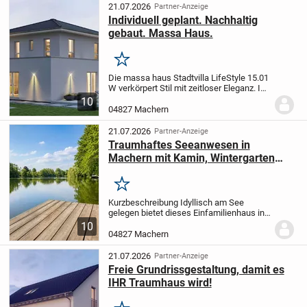
Sie ein charmantes...
21.07.2026
Partner-Anzeige
Individuell geplant. Nachhaltig
gebaut. Massa Haus.
Merken
Die massa haus Stadtvilla LifeStyle 15.01
W verkörpert Stil mit zeitloser Eleganz. In
der modernen Architektursprache finden
10
sich bei diesem nahezu quadratisch
04827 Machern
angelegten Haus auf rund 160 m²...
21.07.2026
Partner-Anzeige
Traumhaftes Seeanwesen in
Machern mit Kamin, Wintergarten
und eigenem Bootssteg in idyllischer
Lage
Merken
Kurzbeschreibung Idyllisch am See
gelegen bietet dieses Einfamilienhaus in
Machern mit Kamin, lichtdurchfluteten
10
Wintergarten und Bootssteg eine seltene
04827 Machern
Kombination aus Natur, Ruhe und
stilvollem...
21.07.2026
Partner-Anzeige
Freie Grundrissgestaltung, damit es
IHR Traumhaus wird!