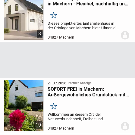
in Machern - Flexibel, nachhaltig und
mit allkauf Rundum-Service
Merken
Dieses projektiertes Einfamilienhaus in
der Ortslage von Machern bietet Ihnen die
Möglichkeit, Ihr Traumhaus ganz nach
8
Ihren persönlichen Wünschen und
04827 Machern
Vorstellungen zu gestalten. Mit 4,0
Zimmern,...
21.07.2026
Partner-Anzeige
SOFORT FREI in Machern:
Außergewöhnliches Grundstück mit
EFH für Familie, Natur und Ihre
Visionen
Merken
Willkommen an diesem Ort, der
Naturverbundenheit, Freiheit und
vielfältige Entwicklungsmöglichkeiten
10
verbindet. In ruhiger Lage auf einem
04827 Machern
außergewöhnlichen Grundstück erwartet