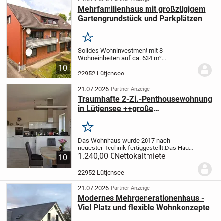
Mehrfamilienhaus mit großzügigem
Gartengrundstück und Parkplätzen
Merken
Solides Wohninvestment mit 8
Wohneinheiten auf ca. 634 m²
Gesamtwohnfläche
Robuste Bauweise
10
aus den 1970er Jahren mit Rotklinker
Gut
22952 Lütjensee
vermietbare Wohnungsgrößen von ca. 64
m² bis 94 m², Durchschnitt...
21.07.2026
Partner-Anzeige
Traumhafte 2-Zi.-Penthousewohnung
in Lütjensee ++große
Dachterrasse++Stellplatz am Haus
Merken
Das Wohnhaus wurde 2017 nach
neuester Technik fertiggestellt.
Das Haus
verfügt über insgesamt 8 Wohnungen, die
1.240,00 €
Nettokaltmiete
10
sich auf 3 Etagen verteilen.
22952 Lütjensee
21.07.2026
Partner-Anzeige
Modernes Mehrgenerationenhaus -
Viel Platz und flexible Wohnkonzepte