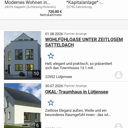
Modernes Wohnen in
*Kapitalanlage* -
Kappeln an der Schlei
Vermietetes
24376 Kappeln (Schleswig-Holstein)
23795 Fahrenkrug
720,00 €
Zweifamilienhaus in
Nettokaltmiete
Fahrenkrug
01.08.2026
Partner-Anzeige
WOHLFÜHLOASE UNTER ZEITLOSEM
SATTELDACH
Merken
Hell, elegant und praktisch, so präsentiert
sich das TownHouse 13.1 mit
klassischem Satteldach. Große
10
Fensterfronten sorgen auf allen Etagen
22952 Lütjensee
für viel Lichteinfall und damit für eine
besondere...
30.07.2026
Partner-Anzeige
OKAL-Traumhaus in Lütjensee
Merken
Zeitlose Eleganz außen, Weite und ein
besonderes Raumgefühl innen - das ist
unser Design 10. Unter dem Satteldach
warten hier rund 135 m² auf zwei Ebenen
6
darauf, bezogen und mit Leben gefüllt