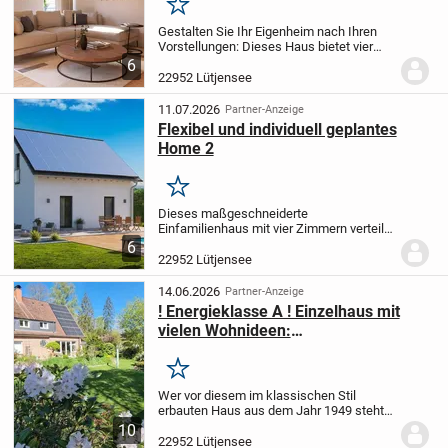
Merken
Gestalten Sie Ihr Eigenheim nach Ihren
Vorstellungen: Dieses Haus bietet vier
Zimmer auf einer Wohnfläche von 136,07
6
m², verteilt auf zwei Etagen. Drei
22952 Lütjensee
Schlafzimmer, ein modernes Badezimmer
sowie ein...
11.07.2026
Partner-Anzeige
Flexibel und individuell geplantes
Home 2
Merken
Dieses maßgeschneiderte
Einfamilienhaus mit vier Zimmern verteilt
sich auf zwei Etagen und bietet Ihnen auf
6
133,70 m² Wohnfläche ideale
22952 Lütjensee
Möglichkeiten zur persönlichen
Entfaltung. Drei behagliche...
14.06.2026
Partner-Anzeige
! Energieklasse A ! Einzelhaus mit
vielen Wohnideen:
Generationswohnen,Senioren-
WG,Tagesmutter etc.
Merken
Wer vor diesem im klassischen Stil
erbauten Haus aus dem Jahr 1949 steht,
ahnt kaum, wie viel Platz und
10
Wohnkomfort sich hinter der Fassade
22952 Lütjensee