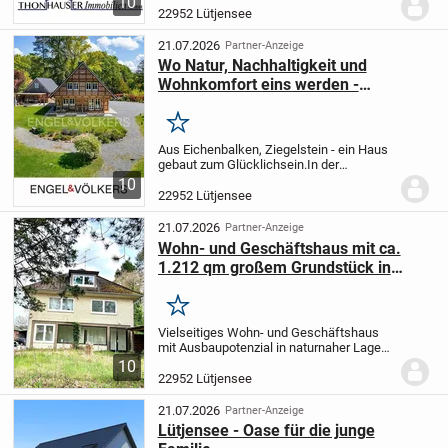
10
Doppelhaushälfte aus dem Jahr 1954.
22952 Lütjensee
Das massiv errichtete Haus überzeugt
durch...
21.07.2026
Partner-Anzeige
Wo Natur, Nachhaltigkeit und
Wohnkomfort eins werden -
Außergewöhnliches Anwesen in
Lütjensee
Merken
Aus Eichenbalken, Ziegelstein - ein Haus
gebaut zum Glücklichsein.
In der
beschaulichen "Drei-Seen-Gemeinde"
10
Lütjensee, eingebettet in die sanften
22952 Lütjensee
Hügel der Stormarnschen Schweiz und
doch in bequemer...
21.07.2026
Partner-Anzeige
Wohn- und Geschäftshaus mit ca.
1.212 qm großem Grundstück in
Lütjensee zu verkaufen
Merken
Vielseitiges Wohn- und Geschäftshaus
mit Ausbaupotenzial in naturnaher Lage
von Lütjensee. Zum Verkauf steht ein
10
solides Wohn- und Geschäftshaus aus
22952 Lütjensee
dem Jahr 1962, das auf einem
großzügigen Grundstück...
21.07.2026
Partner-Anzeige
Lütjensee - Oase für die junge