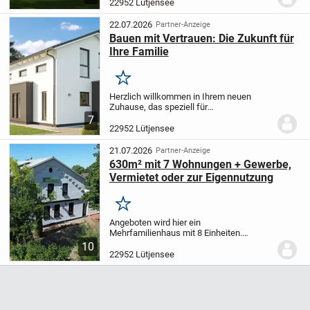
22952 Lütjensee
zu...
22.07.2026
Partner-Anzeige
Bauen mit Vertrauen: Die Zukunft für
Ihre Familie
Merken
Herzlich willkommen in Ihrem neuen
Zuhause, das speziell für
familienorientierte Kunden wie Sie
7
gestaltet wurde. Diese Immobilie ist der
22952 Lütjensee
ideale Ort, um gemeinsame Erinnerungen
zu schaffen und ein...
21.07.2026
Partner-Anzeige
630m² mit 7 Wohnungen + Gewerbe,
Vermietet oder zur Eigennutzung
Merken
Angeboten wird hier ein
Mehrfamilienhaus mit 8 Einheiten.
Insgesamt umfasst das Objekt ca. 630
10
m² Fläche. Das Haus kann entweder voll
22952 Lütjensee
vermietet mit einer Sollmiete von 85.000€
oder komplett frei...