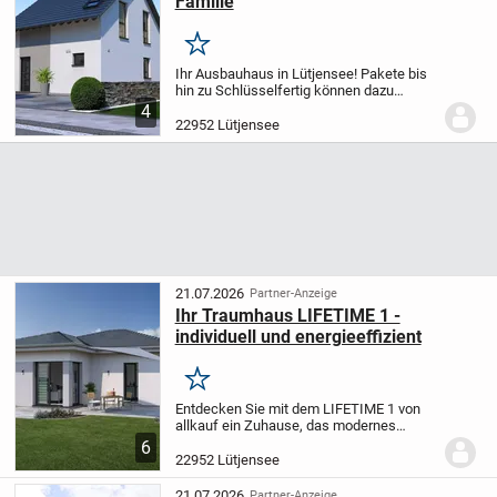
Familie
Merken
Ihr Ausbauhaus in Lütjensee! Pakete bis
hin zu Schlüsselfertig können dazu
gebucht werden!
Schlichte Eleganz
4
gepaart mit einem durchdachten Raum­
22952 Lütjensee
konzept - das zeichnet dieses
Einfamilienhaus aus....
21.07.2026
Partner-Anzeige
Ihr Traumhaus LIFETIME 1 -
individuell und energieeffizient
Merken
Entdecken Sie mit dem LIFETIME 1 von
allkauf ein Zuhause, das modernes
Wohnen mit flexiblen Raumaufteilungen,
6
energieoptimierter Bauweise und
22952 Lütjensee
weitläufigen Wohnbereichen verbindet -
perfekt zugeschnitt...
21.07.2026
Partner-Anzeige