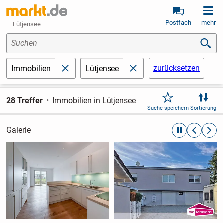
Postfach
mehr
Lütjensee
Suchen
zurücksetzen
Immobilien
Lütjensee
schließen
schließen
28 Treffer
Immobilien in Lütjensee
Suche speichern
Sortierung
Galerie
automatische R
zurückblät
weite