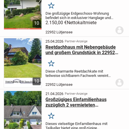
Merken
Die großzügige Erdgeschoss-Wohnung
befindet sich in exklusiver Hanglage und
wurde in dem Jahr 2018 vollständig
2.150,00 €
Nettokaltmiete
10
modernisiert und im Jahr 2022 wurde
zusätzlich eine Wärmedämmung an der
22952 Lütjensee
Fassade...
25.04.2026
Partner-Anzeige
Reetdachhaus mit Nebengebäude
und großem Grundstück in 22952
Lütjensee
Merken
Diese charmante Reetdachkate mit
teilweise sichtbarem Fachwerk vereint
ländliche Idylle mit vielfältigen
10
Nutzungsmöglichkeiten und bietet ein
22952 Lütjensee
besonderes Wohnambiente inmitten der
Natur.
Die Immobilie...
21.04.2026
Partner-Anzeige
Großzügiges Einfamilienhaus
zuzüglich 2 vermieteten
Wohneinheiten im Anbau in 22952
Lütjensee
Merken
Dieses vielseitige Einfamilienhaus mit
Teilkeller bietet eine großzügige