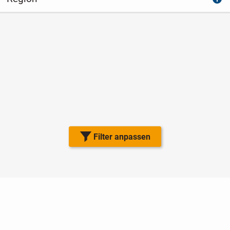
Filter anpassen
Nutzungsbedingungen
Datenschutz
Barrierefreiheit
Impressum
Kontakt
Hilfe
Sicherheit
Jugendschutz
Login
Konto löschen
Premium buchen
Abo kündigen