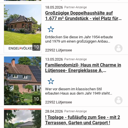
verbergen. Bereits beim Betreten spüren
Sie den besonderen...
18.05.2026
Partner-Anzeige
Großzügige Doppelhaushälte auf
1.677 m² Grundstück - viel Platz für
Ihre Wohnideen in Lütjensee
Merken
Entdecken Sie diese im Jahr 1954 erbaute
und 1979 um einen großzügigen Anbau
erweiterte Doppelhaushälfte in der
10
beliebten Gemeinde Lütjensee nahe dem
22952 Lütjensee
idyllischen Mönchteich. Die Immobilie
ist...
13.05.2026
Partner-Anzeige
Familiendomizil- Haus mit Charme in
Lütjensee- Energieklasse A,
Wärmepumpe + PV Anlage neu
Merken
Wer vor diesem im klassischen Stil
erbauten Haus aus dem Jahr 1949 steht,
ahnt kaum, wie viel Platz und
10
Wohnkomfort sich hinter der Fassade
22952 Lütjensee
verbergen. Bereits beim Betreten spüren
Sie den besonderen...
28.04.2026
Partner-Anzeige
! Toplage - fußläufig zum See - mit 2
Terrassen, Garten und Carport !