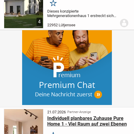
Merken
Dieses konzipierte
Mehrgenerationenhaus 1 erstreckt sich
über zwei Ebenen und verfügt über 7
4
Zimmer mit einer großzügigen
22952 Lütjensee
Wohnfläche von 218,32 m². Es eröffnet
Ihnen und Ihrer Familie vielfältige...
21.07.2026
Partner-Anzeige
Individuell planbares Zuhause Pure
Home 1 - Viel Raum auf zwei Ebenen