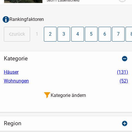
58511 Lüdenscheid
Lage der Stadt Lüdenscheid. Auf einer
Wohnfläche...
Rankingfaktoren
zurück
1
2
3
4
5
6
7
Kategorie
Häuser
(131)
Wohnungen
(52)
Kategorie ändern
Region