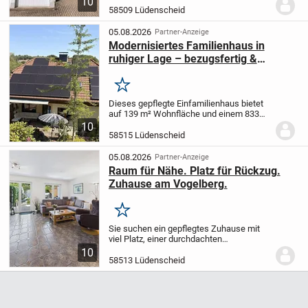
10
Ihre neue helle 4-Zimmer-Wohnung in der
58509 Lüdenscheid
1. Etage.
Das Haus wurde 1998 erbaut...
05.08.2026
Partner-Anzeige
Modernisiertes Familienhaus in
ruhiger Lage – bezugsfertig &
energieeffizient
Merken
Dieses gepflegte Einfamilienhaus bietet
auf 139 m² Wohnfläche und einem 833
m² großen Grundstück ideale
10
Voraussetzungen für Familien, die ein
58515 Lüdenscheid
sofort bezugsfertiges Zuhause in ruhiger
Wohnlage suchen....
05.08.2026
Partner-Anzeige
Raum für Nähe. Platz für Rückzug.
Zuhause am Vogelberg.
Merken
Sie suchen ein gepflegtes Zuhause mit
viel Platz, einer durchdachten
Raumaufteilung und einem Garten, der
10
das Familienleben wunderbar ergänzt?
58513 Lüdenscheid
Dann sind Sie hier genau richtig!
Schon
der gepflegte...