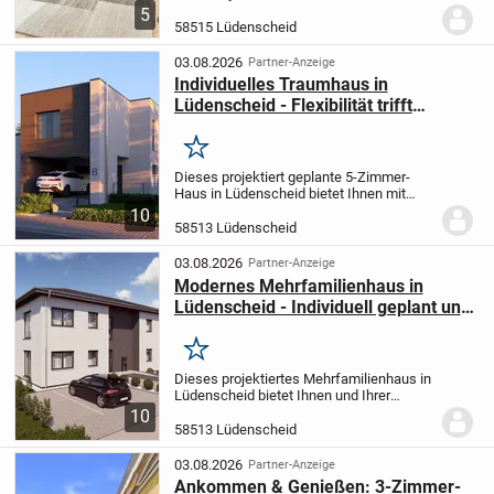
Gesamtwohnfläche von ca. 223 m²
5
vielfältige Nutzungsmöglichkeiten. Ob als
58515 Lüdenscheid
großzügiges Einfamilienhaus,
klassisches Zweifamilienh...
03.08.2026
Partner-Anzeige
Individuelles Traumhaus in
Lüdenscheid - Flexibilität trifft
moderne Energieeffizienz
Merken
Dieses projektiert geplante 5-Zimmer-
Haus in Lüdenscheid bietet Ihnen mit
einer Wohnfläche von 255 m² auf einem
10
großzügigen 820 m² großen Grundstück
58513 Lüdenscheid
viel Raum für Ihre individuellen
Wohnträume. Zwei...
03.08.2026
Partner-Anzeige
Modernes Mehrfamilienhaus in
Lüdenscheid - Individuell geplant und
hochwertig ausgestattet
Merken
Dieses projektiertes Mehrfamilienhaus in
Lüdenscheid bietet Ihnen und Ihrer
Familie viel Raum zur Entfaltung: Mit
10
insgesamt 10 Zimmern, darunter 7
58513 Lüdenscheid
Schlafzimmer, 2 Badezimmer sowie ein
zusätzliches...
03.08.2026
Partner-Anzeige
Ankommen & Genießen: 3-Zimmer-