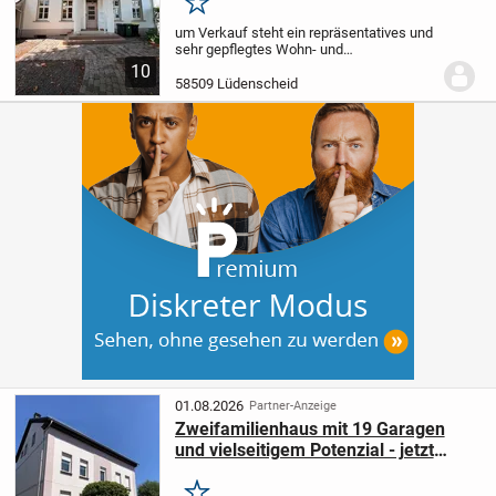
stadtzentraler Lage…
Merken
um Verkauf steht ein repräsentatives und
sehr gepflegtes Wohn- und
Geschäftshaus an der Kölner Str. in 58509
10
Lüdenscheid. Die Immobilie bietet mit
58509 Lüdenscheid
einer Gesamtnutzfläche von 285 m² und
einer...
01.08.2026
Partner-Anzeige
Zweifamilienhaus mit 19 Garagen
und vielseitigem Potenzial - jetzt
Besichtigung vereinbaren!