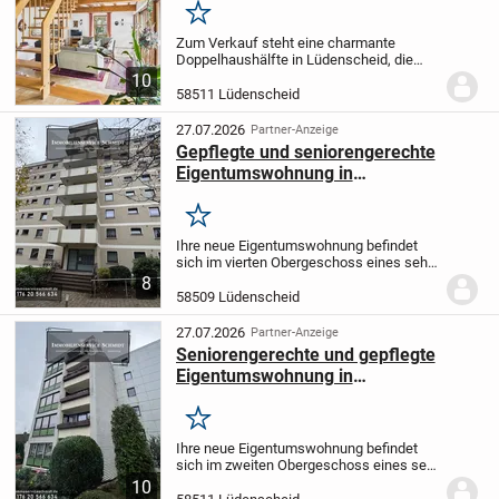
verkaufen!
Merken
Zum Verkauf steht eine charmante
Doppelhaushälfte in Lüdenscheid, die
sowohl durch ihre Lage als auch durch
10
ihre Ausstattung überzeugt. Dieses
58511 Lüdenscheid
gepflegte Haus, ursprünglich erbaut im
Jahr 1953, wurde...
27.07.2026
Partner-Anzeige
Gepflegte und seniorengerechte
Eigentumswohnung in
familienfreundlicher Lage von
Lüdenscheid
Merken
Ihre neue Eigentumswohnung befindet
sich im vierten Obergeschoss eines sehr
gepflegten Mehrfamilienhauses mit
8
insgesamt 23 Wohneinheiten in
58509 Lüdenscheid
Waldrandlage von Lüdenscheid. Auf einer
Wohnfläche von ca....
27.07.2026
Partner-Anzeige
Seniorengerechte und gepflegte
Eigentumswohnung in
familienfreundlicher und zentraler
Lage von Lüdenscheid
Merken
Ihre neue Eigentumswohnung befindet
sich im zweiten Obergeschoss eines sehr
gepflegten Mehrfamilienhauses mit
10
insgesamt 25 Wohneinheiten in zentraler