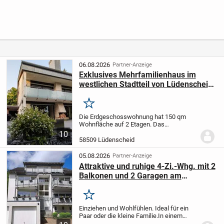
Energiekoste
von OKAL
hälfte mit
bauen,
n senkt
inkl.
kleinem
clever
Grundstück
Garten und
sparen!
Carport in
Bad
Oeynhausen
- Lohe
06.08.2026
Partner-Anzeige
Exklusives Mehrfamilienhaus im
westlichen Stadtteil von Lüdenscheid
zu verkaufen
Merken
Die Erdgeschosswohnung hat 150 qm
Wohnfläche auf 2 Etagen. Das
Schlafzimmer, Ankleidezimmer und das
10
moderne Bad befindet sich im OG mit
58509 Lüdenscheid
Blick in den Garten. Vor dem
Schlafzimmer befindet sich ein...
05.08.2026
Partner-Anzeige
Attraktive und ruhige 4-Zi.-Whg. mit 2
Balkonen und 2 Garagen am
Oeneking!
Merken
Einziehen und Wohlfühlen. Ideal für ein
Paar oder die kleine Familie.
In einem
gepflegten 4-Parteienhaus befindet sich