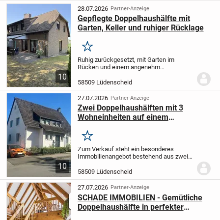
28.07.2026
Partner-Anzeige
Gepflegte Doppelhaushälfte mit
Garten, Keller und ruhiger Rücklage
Merken
Ruhig zurückgesetzt, mit Garten im
Rücken und einem angenehm
gewachsenen Umfeld, entfaltet diese
10
Doppelhaushälfte eine unaufgeregte
58509 Lüdenscheid
Souveränität. Auf ca. 104 Quadratmetern
Wohnfläche und einem ca. 271...
27.07.2026
Partner-Anzeige
Zwei Doppelhaushälften mit 3
Wohneinheiten auf einem
Grundstück....
Merken
Zum Verkauf steht ein besonderes
Immobilienangebot bestehend aus zwei
miteinander verbundenen
10
Doppelhaushälften in Buckesfeld in
58509 Lüdenscheid
Lüdenscheid. Das Objekt umfasst
insgesamt drei Grundbücher und wird...
27.07.2026
Partner-Anzeige
SCHADE IMMOBILIEN - Gemütliche
Doppelhaushälfte in perfekter
Wohnlage von Lüdenscheid zu