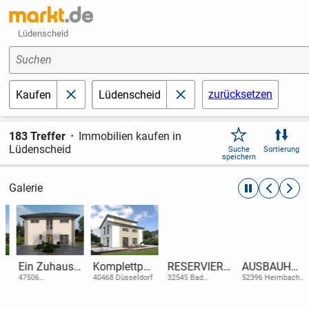
Lüdenscheid
Suchen
zurücksetzen
Kaufen
Lüdenscheid
schließen
schließen
183 Treffer
Immobilien kaufen in
Lüdenscheid
Suche
Sortierung
speichern
Galerie
automatische R
zurückblät
weite
Ein Zuhause,
Komplettpak
RESERVIERT
AUSBAUHAU
das Ihr Herz
et zum
- Top
S mit
47506
40468 Düsseldorf
32545 Bad
52396 Heimbach
Neukirchen-Vluyn
Oeynhausen
(Nordrhein-
wärmt - und
Wohlfühlen -
gepflegte
System -
Westfalen)
Ihre
Pulthaus
Doppelhaus
selber