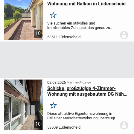
Wohnung mit Balkon in Lüdenscheid
Merken
Sie suchen ein stilvolles und
komfortables Zuhause, das genau zu
Ihren Lebensplänen passt?
Diese ca.
10
84,00 m² große 3-Zimmer-Wohnung im
58511 Lüdenscheid
2.Obergeschoss bietet Dank ihres
durchdachten Grundrisses...
02.08.2026
Partner-Anzeige
Schicke, großzügige 4-Zimmer-
Wohnung mit ausgebautem DG Nähe
Stadtpark Lüdenscheid!
Merken
Diese attraktive Eigentumswohnung im
Stil einer Maisonettewohnung überzeugt
durch ihre großzügige Raumaufteilung,
10
hochwertige Ausstattung und eine
58509 Lüdenscheid
ausgezeichnete Lage in einer der