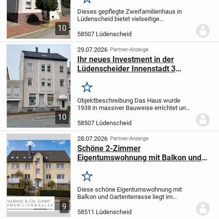
Merken
Dieses gepflegte Zweifamilienhaus in
Lüdenscheid bietet vielseitige
Nutzungsmöglichkeiten und überzeugt
10
durch eine gelungene Kombination aus
58507 Lüdenscheid
Wohnraum und attraktiven
Nebengebäuden. Die Immobilie...
29.07.2026
Partner-Anzeige
Ihr neues Investment in der
Lüdenscheider Innenstadt 3
Wohnungen und 2 Gewerbeeinheiten
Merken
Objektbeschreibung Das Haus wurde
1938 in massiver Bauweise errichtet und
ist voll unterkellert. Es hat 2
10
Vollgeschosse und ein ausgebautes
58507 Lüdenscheid
Dachgeschoss mit darüber liegendem
Spitzboden, Kellerräume,...
28.07.2026
Partner-Anzeige
Schöne 2-Zimmer
Eigentumswohnung mit Balkon und
Gartenterrasse in Lüdenscheid!
Merken
Diese schöne Eigentumswohnung mit
Balkon und Gartenterrasse liegt im
Erdgeschoss eines Mehrfamilienhauses,
9
erbaut im Jahr 1953, mit insgesamt 6
58511 Lüdenscheid
Wohneinheiten.