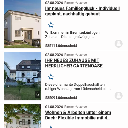
gefragtesten...
02.08.2026
Partner-Anzeige
Ihr neues Familienglück - Individuell
geplant, nachhaltig gebaut
Merken
Willkommen in Ihrem zukünftigen
Zuhause! Dieses großzügige
Einfamilienhaus erstreckt sich über zwei
10
Ebenen und bietet mit 142,23 m²
58511 Lüdenscheid
Wohnfläche reichlich Raum für Ihre
Familie. Insgesamt vier Zimmer,...
02.08.2026
Partner-Anzeige
IHR NEUES ZUHAUSE MIT
HERRLICHER GARTENOASE
Merken
Diese charmante Doppelhaushälfte in
ruhiger Wohnlage von Lüdenscheid bietet
auf ca. 80 m² und 3 Zimmern ein
6
behagliches Zuhause für Paare und
58509 Lüdenscheid
kleine Familien. Wohnen auf mehreren
Ebenen schafft ein...
01.08.2026
Partner-Anzeige
Wohnen & Arbeiten unter einem
Dach: Flexible Immobilie mit 4
Einheiten und 6 Stellplätzen in