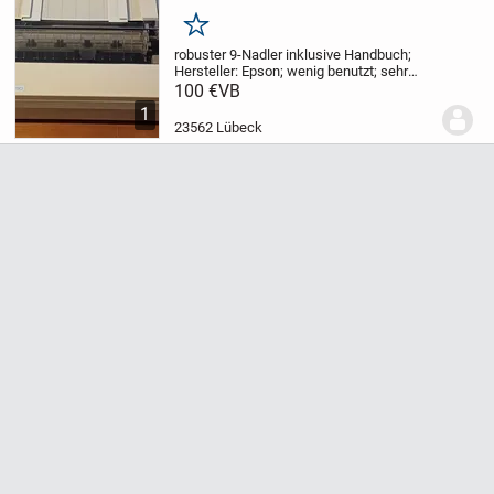
Merken
robuster 9-Nadler inklusive Handbuch;
Hersteller: Epson;
wenig benutzt;
sehr
guter Zustand;
nur Abholung
100 €
VB
1
23562 Lübeck