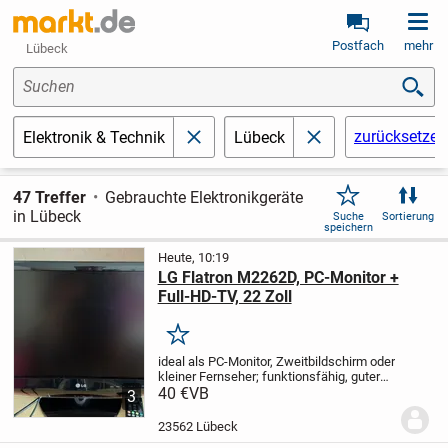
Postfach
mehr
Lübeck
Suchen
zurücksetzen
Elektronik & Technik
Lübeck
schließen
schließen
47 Treffer
Gebrauchte Elektronikgeräte
in Lübeck
Suche
Sortierung
speichern
Heute, 10:19
LG Flatron M2262D, PC-Monitor +
Full-HD-TV, 22 Zoll
Merken
ideal als PC-Monitor, Zweitbildschirm oder
kleiner Fernseher;
funktionsfähig, guter
Zustand;
40 €
VB
Full HD (1920x1080) Monitor mit
3
Fußsockel;
integrierter TV-Tuner (DVB-
T/PAL/SECAM);
integrierte...
23562 Lübeck