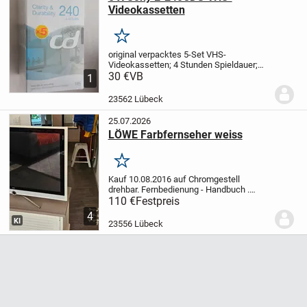
Videokassetten
Merken
original verpacktes 5-Set VHS-
Videokassetten;
4 Stunden Spieldauer;
nur Abholung;
30 €
VB
1
23562 Lübeck
25.07.2026
LÖWE Farbfernseher weiss
Merken
Kauf 10.08.2016 auf Chromgestell
drehbar. Fernbedienung - Handbuch .
Vollfunktionsfähig - TV Kabelanschluss
110 €
Festpreis
4
KI
23556 Lübeck