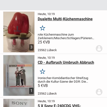
Heute, 10:19
Dualetto Multi-Küchenmaschine
Merken
rote Küchenmaschine zum
Zerkleinern/Mischen/Schlagen/Pürieren;
mit Rezeptheft;
guter Zustand, kaum
25 €
VB
benutzt;
nur Abholung
3
23562 Lübeck
Heute, 10:19
CD - Aufbruch Umbruch Abbruch
Merken
Ironischer-Komödiantischer Streifzug
durch die Kultur-Szene der DDR:
Die
berühmten Statements von Tischler
5 €
VB
Walter "Niemand hat die Absicht..." und
1
Dachdecker Erich "Den Sozialismus in
23562 Lübeck
seinem...
Heute, 10:19
5 X Sony E-240CDG VHS-