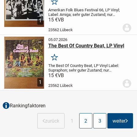
Merken
Amerikan Folk Blues Festival 66, LP Vinyl;
Label: Amiga;
sehr guter Zustand;
nur
Abholung;
15 €
VB
1
23562 Lübeck
05.07.2026
The Best Of Country Beat, LP Vinyl
Merken
The Best Of Country Beat, LP Vinyl
Label:
Supraphon;
sehr guter Zustand;
nur
Abholung;
15 €
VB
1
23562 Lübeck
Rankingfaktoren
zurück
1
2
3
weiter