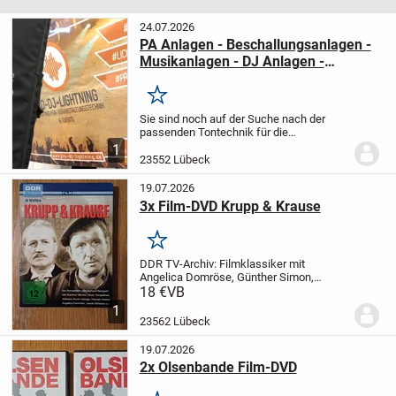
24.07.2026
PA Anlagen - Beschallungsanlagen -
Musikanlagen - DJ Anlagen -
Subwoofer Box
Merken
Sie sind noch auf der Suche nach der
passenden Tontechnik für die
Durchführung Ihrer Veranstaltung? Bei
1
uns finden Sie Tontechnik
23552 Lübeck
maßgeschneidert auf Ihre Veranstaltung.
Ob Lautsprecher, PA...
19.07.2026
3x Film-DVD Krupp & Krause
Merken
DDR TV-Archiv: Filmklassiker mit
Angelica Domröse, Günther Simon,
Jaecki Schwarz, Heinz Thiel, Horst
18 €
VB
Brandt, Arno Wyzniewski, Günter
1
Junghans, Lissy Tempelhof, Hannjo
23562 Lübeck
Hasse;
sehr guter Zustand, wenig...
19.07.2026
2x Olsenbande Film-DVD