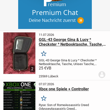
11.07.2026
GGL-43 George Gina & Lucy *
Checkster * Netbooktasche, Tasche,
Unisex Tasche, Schultasche,
Handbag Top
Merken
GGL-43 George Gina & Lucy * Checkster *
Netbooktasche, Tasche, Unisex Tasche,
Schultasche, Handbag Top
25 €
VB
Hallo
2
zusammen, Viel Spaß beim Stöbern
meiner anderen Artikel.
vor Kauf oder
23569 Lübeck
Gebot immer...
07.07.2026
Xbox one Spiele + Controller
Merken
Ryse: Son of Rome
Assassin’s Creed
Odyssey
Assassin’s Creed