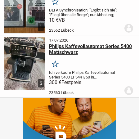
Merken
DEFA Synchronisation;
"Ergibt sich nie";
"Fliegt über alle Berge";
nur Abholung;
10 €
VB
1
23562 Lübeck
17.07.2026
Philips Kaffevollautomat Series 5400
Mattschwarz
Merken
Ich verkaufe Philips Kaffevollautomat
Series 5400 EP5441/50 in
Mattschwarz.
300 €
Festpreis
Die Kaffeemaschine ist ein
6
halbes Jahr alt und wurde regelmäßig
gepflegt. Derzeit wird sie nicht mehr
23560 Lübeck
benutzt.
Originalzubeh...