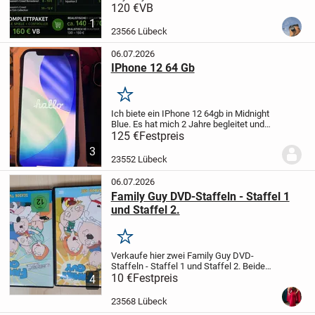
Remastered
Assassin’s Creed
120 €
VB
Unity
Assassin’s Creed Black Flag
The
1
Witcher 3: Wild Hunt
Assassin’s Creed:
23566 Lübeck
The Ezio Collection
Assassin’s...
06.07.2026
IPhone 12 64 Gb
Merken
Ich biete ein IPhone 12 64gb in Midnight
Blue. Es hat mich 2 Jahre begleitet und
ich kann mich nicht beschweren.
Dazu: 2
125 €
Festpreis
Hüllen mit MagSafe-funktion und ein Usb
3
zu Lightning Ladekabel. Leichte...
23552 Lübeck
06.07.2026
Family Guy DVD-Staffeln - Staffel 1
und Staffel 2.
Merken
Verkaufe hier zwei Family Guy DVD-
Staffeln - Staffel 1 und Staffel 2.
Beide
DVDs sind deutsche Ausgaben mit FSK
10 €
Festpreis
4
12 Freigabe und enthalten:
• Alle Episoden
der jeweiligen Staffeln
• Deutsche und...
23568 Lübeck