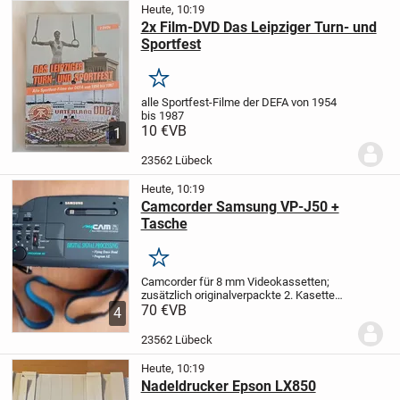
Heute, 10:19
2x Film-DVD Das Leipziger Turn- und
Sportfest
Merken
alle Sportfest-Filme der DEFA von 1954
bis 1987
10 €
VB
1
23562 Lübeck
Heute, 10:19
Camcorder Samsung VP-J50 +
Tasche
Merken
Camcorder für 8 mm Videokassetten;
zusätzlich originalverpackte 2. Kasette
und Ersatzakku;
70 €
VB
kaum benutzt
4
(ursprünglich von Rentner gekauft, der
damit überfordert war);
daher eigentlich
23562 Lübeck
sehr guter...
Heute, 10:19
Nadeldrucker Epson LX850