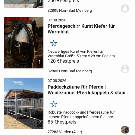
250 €
Festpreis
3
vollausstattung mit kopfstücken Leine
stränge
32805 Horn-Bad Meinberg
07.08.2026
Pferdegeschirr Kumt Kiefer für
Warmblut
Merken
Neuwertiges Kumt von Kiefer für
Warmblut Größe 59 cm x 28 cm Edelstahl
rahmen. Es handelt sich um ein
120 €
Festpreis
1
englisches prunkkumte in top Zustand ein
zweites etwas kleiner ist auch vorhanden
32805 Horn-Bad Meinberg
07.08.2026
Paddockzäune für Pferde |
Weidezäune, Pferdekoppeln & stabile
Pferdezäune
Merken
Robuste Paddock- und Pferdezäune für
sichere Pferdekoppeln
Sichern Sie Ihre
Pferde mit hochwertigen Paddockzäunen
85 €
Festpreis
2
und Weidezäunen für Pferde - stabil,
langlebig und einfach zu
27283 Verden (Aller)
montieren.
Unsere...