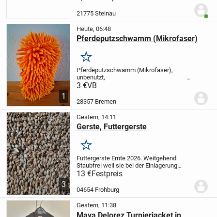
21775 Steinau
Benut
Heute, 06:48
Pferdeputzschwamm (Mikrofaser)
Merken
Pferdeputzschwamm (Mikrofaser),
unbenutzt,
3,00 Euro VB.
3 €
VB
1
28357 Bremen
Gestern, 14:11
Gerste, Futtergerste
Merken
Futtergerste Ernte 2026.
Weitgehend
Staubfrei weil sie bei der Einlagerung
gereinigt wurde.
50 kg für 13 € abgefüllt
13 €
Festpreis
in 50 kg Säcke.
Größere Mengen im Big
3
Bag möglich, dann auch besserer...
04654 Frohburg
Gestern, 11:38
Maya Delorez Turnierjacket in