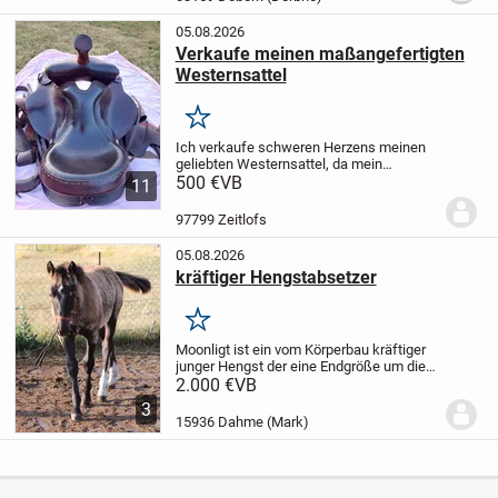
05.08.2026
Verkaufe meinen maßangefertigten
Westernsattel
Merken
Ich verkaufe schweren Herzens meinen
geliebten Westernsattel, da mein
Haflinger inzwischen zu alt geworden ist
500 €
VB
11
und leider nicht mehr geritten werden
kann.
Der Sattel ist maßangefertigt,
97799 Zeitlofs
besteht aus...
05.08.2026
kräftiger Hengstabsetzer
Merken
Moonligt ist ein vom Körperbau kräftiger
junger Hengst der eine Endgröße um die
150WH erreichen wird. Hat einen grünen
2.000 €
VB
Pass
Sein Charakter: er ist vom Wesen her
3
ein ruhiger Jung Hengst , hat auch...
15936 Dahme (Mark)