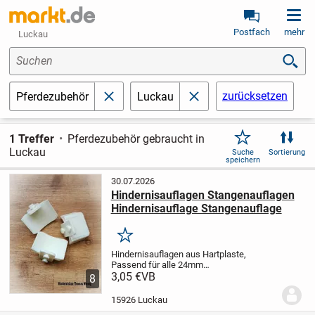
Postfach
mehr
Luckau
Suchen
zurücksetzen
Pferdezubehör
Luckau
schließen
schließen
1 Treffer
Pferdezubehör gebraucht in
Luckau
Suche
Sortierung
speichern
30.07.2026
Hindernisauflagen Stangenauflagen
Hindernisauflage Stangenauflage
Merken
Hindernisauflagen aus Hartplaste,
Passend für alle 24mm
Schlüssellochsysteme
3,05 €
VB
Preis pro Stück
8
3,05 € zzgl. Versand.
Ebenfalls habe ich
ein umfangreiches Sortiment an weiteren
15926 Luckau
Parcourszubehör (Siehe...