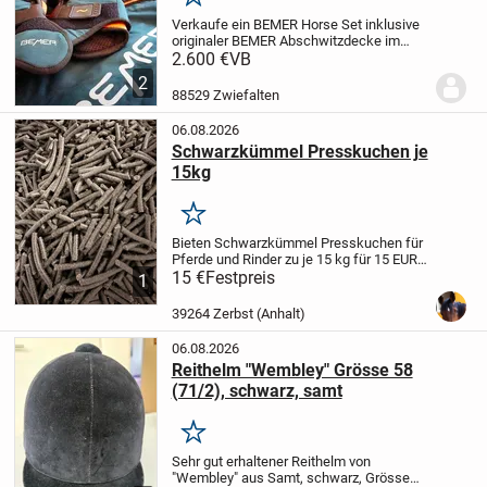
Merken
Verkaufe ein BEMER Horse Set inklusive
originaler BEMER Abschwitzdecke im
Komplettset.
Das Set wurde im Juni 2021
2.600 €
VB
gekauft, nur wenig genutzt und befindet
2
sich in einem sehr guten, gepflegten
88529 Zwiefalten
Zustand....
06.08.2026
Schwarzkümmel Presskuchen je
15kg
Merken
Bieten Schwarzkümmel Presskuchen für
Pferde und Rinder zu je 15 kg für 15 EUR
an.
15 €
Haupteinsatzbereiche und
Festpreis
1
Effekte
Atemwege: Hilft bei
staubbedingtem Husten, leichten
39264 Zerbst (Anhalt)
Bronchialreizungen und...
06.08.2026
Reithelm "Wembley" Grösse 58
(71/2), schwarz, samt
Merken
Sehr gut erhaltener Reithelm von
"Wembley" aus Samt, schwarz, Grösse