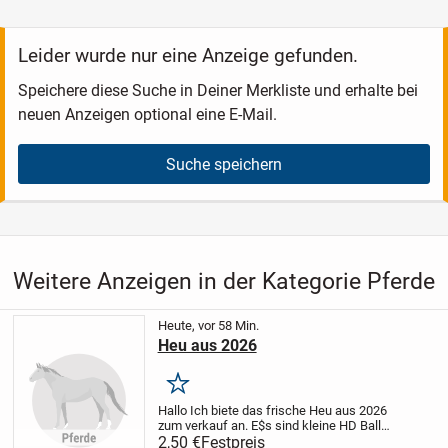
Leider wurde nur eine Anzeige gefunden.
Speichere diese Suche in Deiner Merkliste und erhalte bei
neuen Anzeigen optional eine E-Mail.
Suche speichern
Weitere Anzeigen in der Kategorie Pferde
Heute, vor 58 Min.
Heu aus 2026
Merken
Hallo Ich biete das frische Heu aus 2026
zum verkauf an.
E$s sind kleine HD Ballen
mit der Claas Markant 40 eprest.
2,50 €
Festpreis