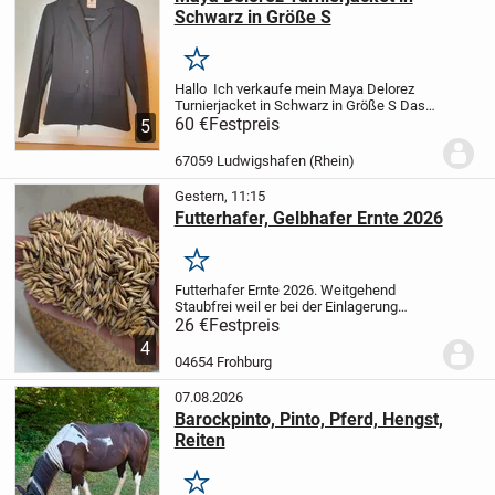
Schwarz in Größe S
Merken
Hallo
Ich verkaufe mein Maya Delorez
Turnierjacket in Schwarz in Größe S
Das
Jacket ist in einem sehr guten Zustand.
60 €
Festpreis
5
67059 Ludwigshafen (Rhein)
Gestern, 11:15
Futterhafer, Gelbhafer Ernte 2026
Merken
Futterhafer Ernte 2026. Weitgehend
Staubfrei weil er bei der Einlagerung
gereinigt wurde.
100 kg für 26 € abgefüllt
26 €
Festpreis
in 3 x 34 kg Säcke Größere Mengen im
4
Big Bag möglich, dann auch besserer...
04654 Frohburg
07.08.2026
Barockpinto, Pinto, Pferd, Hengst,
Reiten
Merken