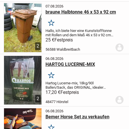
07.08.2026
braune Halbtonne 46 x 53 x 92 cm
Merken
Hallo,
ich biete hier eine Kunststofftonne
mit Rollen und dem Maß 46 x 53 x 92 cm
zum Kauf an. Das Innenmaß ist 36 x 36 x
25 €
Festpreis
50 cm. Die Tonne ist ohne Mängel,
2
sauber, geruchsfrei und kann als
56588 Waldbreitbach
Futtertonn...
06.08.2026
HARTOG LUCERNE-MIX
Merken
Hartog Lucerne-mix, 18kg/90l
Ballen/Sack, das ORIGINAL, idealer
Raufutterersatz oder als gesunde Zugabe
17,20 €
Festpreis
!
Preis bei Abnahme von min. 21 Ballen
2
16,90 Euro/Stück inkl. MWSt und ab Lager
48477 Hörstel
bei Barzahlung...
06.08.2026
Bemer Horse Set zu verkaufen