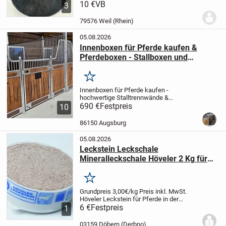
58, ohne Beschädigugen. Selten
10 €
VB
3
gebraucht.
79576 Weil (Rhein)
05.08.2026
Innenboxen für Pferde kaufen &
Pferdeboxen - Stallboxen und
Trennwände
Merken
Innenboxen für Pferde kaufen -
hochwertige Stalltrennwände &
Boxensysteme vom Hersteller
690 €
Festpreis
🐎
10
Hochwertige Innenboxen für Pferde und
stabile Trennwände für moderne
86150 Augsburg
Pferdeställe
Unsere Innenboxen für...
05.08.2026
Leckstein Leckschale
Mineralleckschale Höveler 2 Kg für
Pferde
Merken
Grundpreis 3,00€/kg
Preis inkl. MwSt.
Höveler Leckstein für Pferde in der
handlichen 2 Kg Schale.
6 €
Festpreis
Zur selbsttätigen
1
Versorgung mit allen lebenswichtigen
Mineralien und Spurenelementen.
...
03159 Döbern (Derbno)