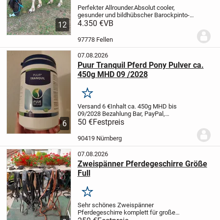
Perfekter Allrounder.
Absolut cooler,
gesunder und bildhübscher Barockpinto-
jungster Jack, 4x hoch weiß, mit
4.350 €
VB
12
kräftigem Röhrbein (wird Gewichtsträger),
hoher Aufrichtung und massiver Halsung.
97778 Fellen
Beide...
07.08.2026
Puur Tranquil Pferd Pony Pulver ca.
450g MHD 09 /2028
Merken
Versand 6 €
Inhalt ca. 450g
MHD bis
09/2028
Bezahlung Bar, PayPal,
Überweisung
50 €
Festpreis
Abholung in 90419 Nürnberg
6
St. Johannis Palmplatz
Calm down relax
chill tranquility tranquil beruhigend
90419 Nürnberg
Beruhigung...
07.08.2026
Zweispänner Pferdegeschirre Größe
Full
Merken
Sehr schönes Zweispänner
Pferdegeschirre komplett für große
Pferde aus schwarzem Leder