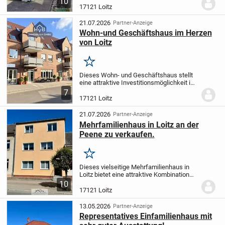
10
dreiflügelige Eingangstür, sowie auch
17121 Loitz
dreifl. Zwischentür im Flur haben
historischen...
21.07.2026
Partner-Anzeige
Wohn-und Geschäftshaus im Herzen
von Loitz
Merken
Dieses Wohn- und Geschäftshaus stellt
eine attraktive Investitionsmöglichkeit im
Zentrum von Loitz dar. Die Immobilie
7
umfasst insgesamt 19 Einheiten und
17121 Loitz
generiert derzeit eine jährliche
Gesamtkaltmiet...
21.07.2026
Partner-Anzeige
Mehrfamilienhaus in Loitz an der
Peene zu verkaufen.
Merken
Dieses vielseitige Mehrfamilienhaus in
Loitz bietet eine attraktive Kombination
aus Wohnen, Vermietung und
10
großzügigen Nutzflächen. Das Objekt
17121 Loitz
verfügt über insgesamt drei
Wohneinheiten, von denen...
13.05.2026
Partner-Anzeige
Representatives Einfamilienhaus mit