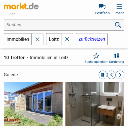
Postfach
mehr
Loitz
Suchen
zurücksetzen
Immobilien
Loitz
schließen
schließen
10 Treffer
Immobilien in Loitz
Suche speichern
Sortierung
Galerie
automatische R
zurückblät
weite