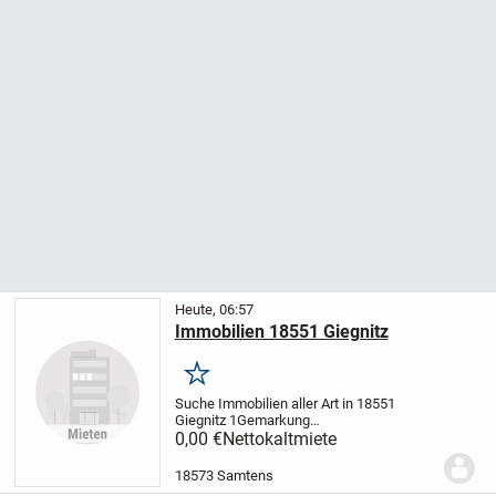
Heute, 06:57
Immobilien 18551 Giegnitz
Merken
Suche Immobilien aller Art in 18551
Giegnitz 1
Gemarkung
Nipmerow
Grundstücke, Häuser zum
0,00 €
Nettokaltmiete
Kauf,Pacht..
18573 Samtens