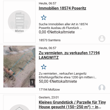
Heute, 06:57
Immobilien 18574 Poseritz
Merken
Suche Immobilien aller Art in 18574
Poseritz Ausbau zb Flurstück
9
Grundstücke,Häuser zum Kauf,Pacht...
0,00 €
Nettokaltmiete
18573 Samtens
Heute, 06:57
Zu vermieten, zu verkaufen 17194
LANGWITZ
Merken
Zu vermieten , verkaufen Langwitz
Erhohlungsfläche etwa 1200 qm mitten im
Dorfe 17194 Langwitz, moltzow halbe
50,00 €
Nettokaltmiete
1
Stunde von Berlin.
Erhohlungsflaeche
Miete 50 Euro pro
17194 Moltzow
Monat.
Kauf: 20 Euro pro qm VB
Gestern, 23:01
Kleines Grundstück / Parzelle für Tiny
House gesucht (150–250 m²) – in