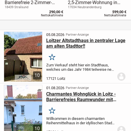
Barrierefreie 2-Zimmer-
2,5-Zimmer-Wohnung in
Wohnungen im Betreuten
Neubrandenburg – viel
18439 Stralsund
17034 Neubrandenburg
290,00 €
599,00 €
Wohnen – Komfort und
Platz, Komfort und eine
Nettokaltmiete
Nettokaltmiete
Sicherheit im Alter
Top-Lage
05.08.2026
Partner-Anzeige
Loitzer Altstadthaus in zentraler Lage
am alten Stadttor!!
Merken
Zum Verkauf steht hier ein Stadthaus,
welches um das Jahr 1984 teilweise neu
errichtet wurde. Das Objekt bietet
10
ausreichend Wohnraum und eignet sich
17121 Loitz
für ein kleines Einfamilienhaus. Die
Immobilie...
01.08.2026
Partner-Anzeige
Charmantes Wohnglück in Loitz -
Barrierefreies Raumwunder mit
Garten & Potenzial zur
Ferienwohnung
Merken
Willkommen in diesem charmanten
Reihenmittelhaus in der idyllischen Stadt
Loitz - eine vielseitige Immobilie, die sich
10