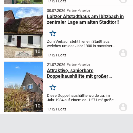
durch ihre durchdachte Modernisierung
17121 Loitz
und ihre erstklassige Lage sowohl als...
30.07.2026
Partner-Anzeige
Loitzer Altstadthaus am Ibitzbach in
zentraler Lage am alten Stadttor!!
Merken
Zum Verkauf steht hier ein Stadthaus,
welches um das Jahr 1900 in massiver
Fachwerkbauweise errichtet wurde. Das
10
Objekt bietet ausreichend Wohnraum und
17121 Loitz
eignet sich für ein kleines
Einfamilienhaus. Die...
21.07.2026
Partner-Anzeige
Attraktive, sanierbare
Doppelhaushälfte mit großer
Einliegerwohnung in Rustow (Loitz)
Merken
Diese Doppelhaushälfte wurde ca. im
Jahr 1934 auf einem ca. 1.271 m² großen
Eigenlandgrundstück errichtet. Die
10
Immobilie befand sich bis zum heutigen
17121 Loitz
Zeitpunkt im Familienbesitz.
Die
großzügige...