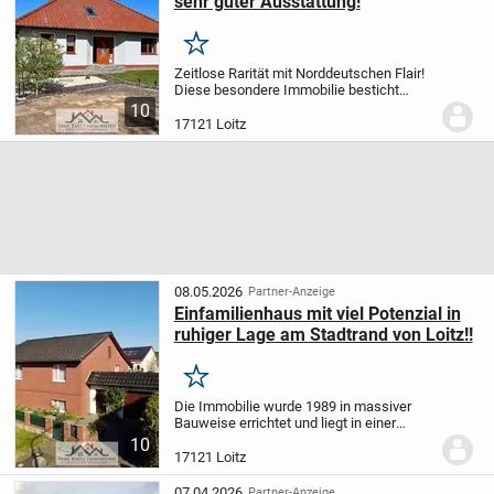
sehr guter Ausstattung!
Merken
Zeitlose Rarität mit Norddeutschen Flair!
Diese besondere Immobilie besticht
durch seine besondere Lage unweit des
10
Peenestroms. Das Haus und die
17121 Loitz
Aufteilung wird Sie begeistern! Im Jahr
2007 wurde...
08.05.2026
Partner-Anzeige
Einfamilienhaus mit viel Potenzial in
ruhiger Lage am Stadtrand von Loitz!!
Merken
Die Immobilie wurde 1989 in massiver
Bauweise errichtet und liegt in einer
ruhigen Wohnsiedlung. Das Haus und die
10
Aufteilung werden Sie begeistern! Das
17121 Loitz
Objekt punktet durch eine Vielzahl von
Räumen...
07.04.2026
Partner-Anzeige