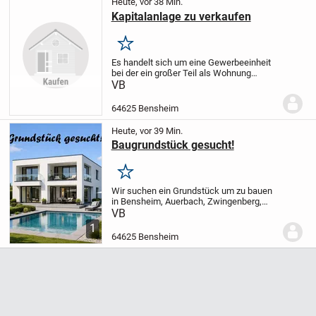
Heute, vor 38 Min.
Kapitalanlage zu verkaufen
Merken
Es handelt sich um eine Gewerbeeinheit
bei der ein großer Teil als Wohnung
genutzt werden könnte, Innenstadt
VB
Bensheim mit Stellplatz!
Mieteinnahmen
als reine Gewerbeeinheit von fast
64625 Bensheim
26.000,00 Euro im...
Heute, vor 39 Min.
Baugrundstück gesucht!
Merken
Wir suchen ein Grundstück um zu bauen
in Bensheim, Auerbach, Zwingenberg,
Alsbach-Hähnlein, Rodau, Fehlheim
VB
Schwanheim!
B-Plan muss Bebauung
1
zulassen, Grundstücke mit Altbestand nur
64625 Bensheim
bedingt aufgrund...