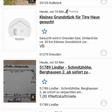
12
Ferienwohnung auf zwei Etagen, die sich
33129 Delbrück
gegenüber der Tierheilpraxis...
Heute, vor 10 Min.
PushUp
Kleines Grundstück für Tiny Haus
gesucht
Merken
Gesucht wird in Dresden bzw. Umland bis
ca. 20 km kleines Grundstück zur
Pacht/Miete/Kauf für Stellung eines Tiny
VB
Hauses.
01279 Dresden
Heute, vor 33 Min.
51789 Lindlar - Schmitzhöhe,
Berghausen 2, ab sofort zu
verpachten ein Einzelstellplatz
Merken
51789 Lindlar - Schmitzhöhe, Berghausen
2, ab sofort zu verpachten ein
Einzelstellplatz, auf den Bildern rechts
1,00 €
Nettokaltmiete
4
gelegen, in ruhiger Lage und in
unmittelbarer Nähe zu einem Wohnhaus
51789 Lindlar
befindlich und...