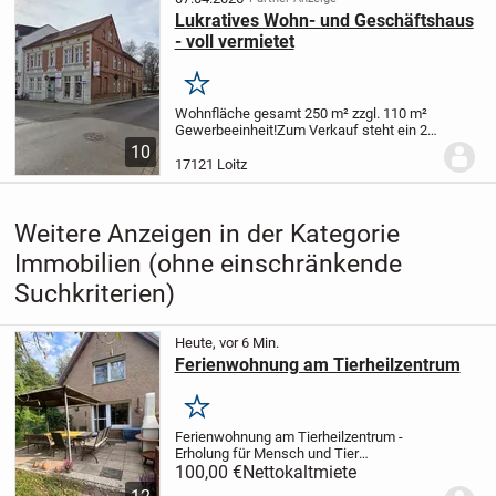
Lukratives Wohn- und Geschäftshaus
- voll vermietet
Merken
Wohnfläche gesamt 250 m² zzgl. 110 m²
Gewerbeeinheit!
Zum Verkauf steht ein 2-
geschossiges Wohn- und Geschäftshaus
10
mit ausgebautem Dachgeschoß sowie
17121 Loitz
einem 2- geschossigen Seitenflügel mit
nicht...
Weitere Anzeigen in der Kategorie
Immobilien (ohne einschränkende
Suchkriterien)
Heute, vor 6 Min.
Ferienwohnung am Tierheilzentrum
Merken
Ferienwohnung am Tierheilzentrum -
Erholung für Mensch und Tier
Willkommen in unserer liebevoll
100,00 €
Nettokaltmiete
eingerichteten und großzügigen