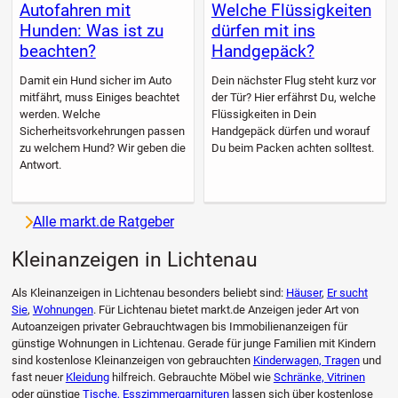
Autofahren mit
Welche Flüssigkeiten
Hunden: Was ist zu
dürfen mit ins
beachten?
Handgepäck?
Damit ein Hund sicher im Auto
Dein nächster Flug steht kurz vor
mitfährt, muss Einiges beachtet
der Tür? Hier erfährst Du, welche
werden. Welche
Flüssigkeiten in Dein
Sicherheitsvorkehrungen passen
Handgepäck dürfen und worauf
zu welchem Hund? Wir geben die
Du beim Packen achten solltest.
Antwort.
Alle markt.de Ratgeber
Kleinanzeigen in Lichtenau
Als Kleinanzeigen in Lichtenau besonders beliebt sind:
Häuser
,
Er sucht
Sie
,
Wohnungen
. Für Lichtenau bietet markt.de Anzeigen jeder Art von
Autoanzeigen privater Gebrauchtwagen bis Immobilienanzeigen für
günstige Wohnungen in Lichtenau. Gerade für junge Familien mit Kindern
sind kostenlose Kleinanzeigen von gebrauchten
Kinderwagen, Tragen
und
fast neuer
Kleidung
hilfreich. Gebrauchte Möbel wie
Schränke, Vitrinen
oder günstige
Tische, Esszimmergarnituren
lassen sich über kostenlose