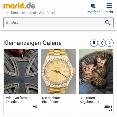
Postfach
mehr
Lichtenau (Nordrhein-Westfalen)
Suchen
Kleinanzeigen Galerie
automatische R
zurückblät
weite
Orden, Uniformen,
Die nächste
Bkh Kitten,
Urkunden,
Bielefelder
Abgabebereit
Kopfbedeckungen
SCHMUCKAUKTION
VB
350 €
,Fotoalben usw
am 10. Oktober 2026
VB
gesucht für meine