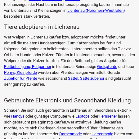
Kleinanzeigen der Nachbarn in Lichtenau preisgünstig kaufen.Innerhalb
von Lichtenau sind Kleinanzeigen in
Lichtenau (Nordrhein-Westfalen)
besonders stark vertreten.
Tiere adoptieren in Lichtenau
Wer Welpen in Lichtenau kaufen bzw. adoptieren möchte, findet unter
aktuell die meisten Hundeanzeigen. Zum Katzenbabys kaufen sind
folgende Kategorien am beliebtesten: . Interessenten sollten das Tier vor
Ort beim Hunde- oder Katzen-Züchter in Lichtenau besuchen, bevor sie den
Welpen oder die Katzen kaufen. Für den Reitsport gibt es Angebote für
Reitbeteiligung, Reitpartner
in Lichtenau. Reinrassige
Großpferde
und liebe
Ponys, Kleinpferde
werden über Pferdeanzeigen vermittelt. Gerade
Zubehör für Pferde
wie secondhand
Sättel, Sattelzubehör
sind gebraucht
sehr günstig zu kaufen.
Gebrauchte Elektronik und Secondhand Kleidung
Schauen Sie sich auch gebrauchte in Lichtenau an. Besonders Elektronik
wie
Handys
oder günstige Computer wie
Laptops
oder
Fernseher
lassen
sich gebraucht preisgünstig kaufen.Wer attraktive Kleidung kaufen
möchte, sollte sich überlegen diese secondhand über Kleinanzeigen
günstig zu kaufen. Inserate der
Damenmode
oder
Herrenmode
bieten vom