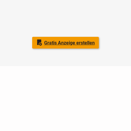
Gratis Anzeige erstellen
Nutzungsbedingungen
Datenschutz
Barrierefreiheit
Impressum
Kontakt
Hilfe
Sicherheit
Jugendschutz
Login
Konto löschen
Premium buchen
Abo kündigen
Ratgeber
Newsletter
Über uns
Jobs
Werbung
Facebook
Widget erstellen