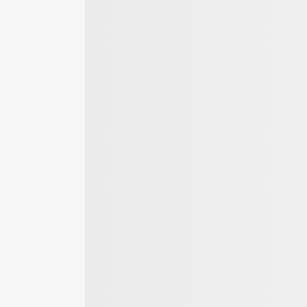
werker-
Der große
Materialen für den
on - Tipps
Gartenratgeber
Bodenbelag
Heimwerken,
ieren &
r bauen