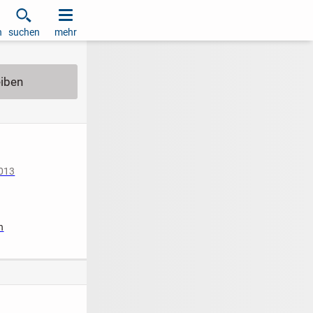
h
suchen
mehr
2013
iziert
n