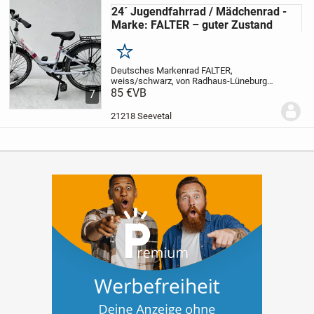
24´ Jugendfahrrad / Mädchenrad -
Marke: FALTER – guter Zustand
Merken
Deutsches Markenrad FALTER,
weiss/schwarz, von Radhaus-Lüneburg
3-
Gang NEXUS-Nabenschaltung
85 €
VB
Reifen 24 x
7
1,75 mit Reflektorstreifen, gutes Profil
3-
Bremsen (Rücktritt, Felgenbremse vorn
21218 Seevetal
und hinten)
Nab...