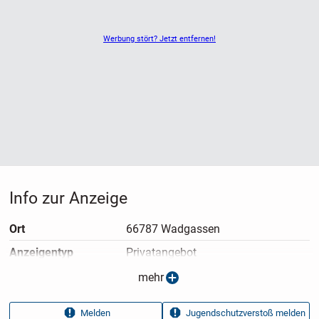
Werbung stört? Jetzt entfernen!
Info zur Anzeige
Ort
66787 Wadgassen
Anzeigen­typ
Privatangebot
Anzeigen­datum
19.07.2026
mehr
Anzeigen­kennung
0c783b41
Melden
Jugendschutzverstoß melden