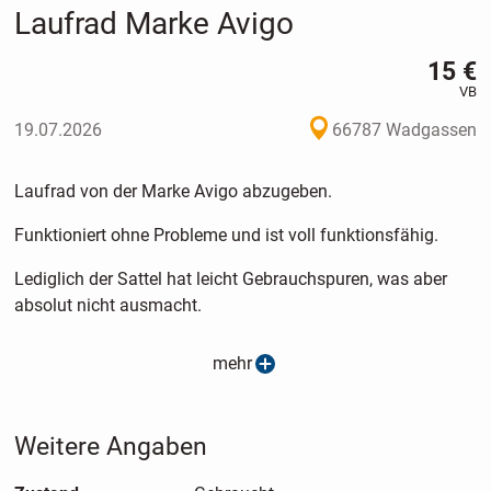
Laufrad Marke Avigo
15 €
VB
19.07.2026
66787 Wadgassen
Laufrad von der Marke Avigo abzugeben.
Funktioniert ohne Probleme und ist voll funktionsfähig.
Lediglich der Sattel hat leicht Gebrauchspuren, was aber
absolut nicht ausmacht.
Sattel und Lenker sind höhenverstellbar.
mehr
Versand möglich.
Weitere Angaben
Da Privatverkauf, keine Garantie, Umtausch oder.