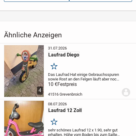
Aufrufe dieser
193
Anzeige
Kategorie
Fahrzeuge
›
Fahrräder
›
Kinderfahrräder
Ähnliche Anzeigen
31.07.2026
Laufrad Diego
Merken
Das Laufrad
Hat einige Gebrauchsspuren
sowie Rost an den Felgen
läuft aber noch
super
10 €
Festpreis
Sattel ist höhen verstellbar
Nur an
Selbstabholer
Kein Versand
Der Artikel ist
4
noch da solange er...
41516 Grevenbroich
08.07.2026
Laufrad 12 Zoll
Merken
sehr schönes Laufrad 12 x 1.90, sehr gut
erhalten, Höhe vom Boden bis zum Sattel