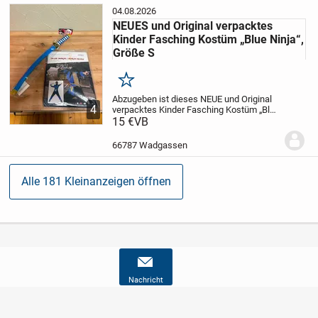
04.08.2026
NEUES und Original verpacktes
Kinder Fasching Kostüm „Blue Ninja“,
Größe S
Merken
Abzugeben ist dieses NEUE und Original
4
verpacktes Kinder Fasching Kostüm „Blue
Ninja“ Inklusive Schwert.
15 €
VB
Größe: S
NEU, UND ORIGINAL VERPACKT.
Tierfreier Nichtraucher Haushalt.
...
66787 Wadgassen
Alle 181 Kleinanzeigen öffnen
Nachricht