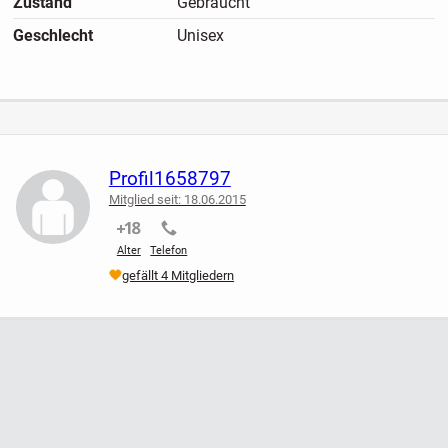
Zustand
Gebraucht
Bei Fragen einfach melden.
Geschlecht
Unisex
Profil1658797
Mitglied seit: 18.06.2015
nicht verifiziert
nicht verifiziert
Alter
Telefon
gefällt 4 Mitgliedern