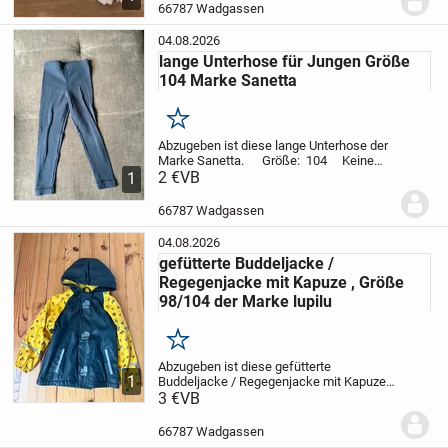
Nichtraucher Haushalt
Geld geht in die...
66787 Wadgassen
04.08.2026
lange Unterhose für Jungen Größe
104 Marke Sanetta
Merken
Abzugeben ist diese lange Unterhose der
Marke Sanetta.
Größe: 104
Keine
Beschädigungen
2 €
VB
Tierfreier
1
Nichtraucher Haushalt.
Versand
möglich
Da Privatverkauf, keine...
66787 Wadgassen
04.08.2026
gefütterte Buddeljacke /
Regegenjacke mit Kapuze , Größe
98/104 der Marke lupilu
Merken
Abzugeben ist diese gefütterte
1
Buddeljacke / Regegenjacke mit Kapuze
der Marke lupilu
3 €
VB
Größe: 98/104
Keine
Beschädigungen
Tierfreier
Nichtraucher Haushalt.
Versand
66787 Wadgassen
möglich
...