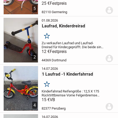
ca.33 cm. Es kann in München oder in
25 €
Festpreis
Germering besichtigt oder auch abgeholt
5
werden
82110 Germering
01.08.2026
Laufrad, Kinderdreirad
Merken
Zu verkaufen Laufrad und Laufrad-
Dreirad für Kinder,geprüfft. Die beide sind
in einem guten Zustand.
12 €
Festpreis
2
44369 Dortmund
14.07.2026
1 Laufrad -1 Kinderfahrrad
Merken
Kinderfahrrad
Reifengröße : 12,5 X 175
Rücktrittbremse
Vorne Felgenbremse
Plastikkettenschutz
15 €
VB
Klingel
Roter Strahler
hinten
es wurden 2 neue Reifen
4
aufgezogen
1 Laufrad
Zustand ist auf...
82377 Penzberg
16.07.2026