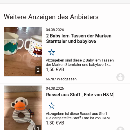
Weitere Anzeigen des Anbieters
04.08.2026
2 Baby lern Tassen der Marken
Sterntaler und babylove
Merken
Abzugeben sind diese 2 Baby lern Tassen
der Marken Sterntaler und babylove
1x
Marke Sterntaler
1,50 €
VB
1x Marke
2
babylove
Geeignet für Kinder ab 3
Monaten.
Sehr guter Zustand und kaum
66787 Wadgassen
benutzt.
Tierf...
04.08.2026
Rassel aus Stoff , Ente von H&M
Merken
Abzugeben ist diese Rassel aus Stoff.
Die dargestellte Stoff Ente ist von H&M
und wurde nie benutzt.
1,30 €
VB
Keine
Beschädigungen oder Risse.
Tierfreier
1