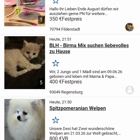
Merken
Hallo ihr Lieben
Ende August dürfen wir
ausziehen gerne PN für weitere
Informationen gerne auch telefonisch das
350 €
Festpreis
3
ist uns am liebsten.
charakter ist
atemberaubend sehr lieb wir machen
70794 Filderstadt
keinen...
Heute, 21:51
BLH - Birma Mix suchen liebevolles
zu Hause
Merken
Wir, 2 Jungs und 1 Mädl sind am 09.06.26
geboren und leben mit Mama & Papa
zusammen sowie dem Dosenöffner
400 €
Festpreis
5
natürlich.
Kennen alle Alltagsgeräusche,
der Arzt sagt wir sind gesund, entwurmt
93049 Regensburg
und spielen...
Heute, 21:50
Spitzpomeranian Welpen
Merken
Unsere Desi hat Zwei wunderschöne
Welpen am 21.03.26 zur Welt gebracht,
die ein Liebevolles Zuhause suchen. Sind
800 €
VB