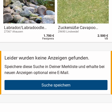
Labrador/Labradoodle
Zuckersüße Cavapoo
Welpen suchen ein schönes
Welpen, Cavalier King
27367 Ahausen
29690 Lindwedel
1.700 €
2.500 €
Zuhause
Charles
Festpreis
VB
Leider wurden keine Anzeigen gefunden.
Speichere diese Suche in Deiner Merkliste und erhalte bei
neuen Anzeigen optional eine E-Mail.
Suche speichern