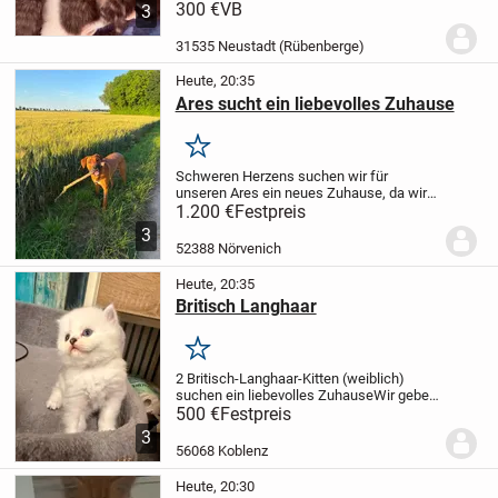
wunderschöne Kitten zur Welt gebracht.
300 €
VB
3
Die Kleinen wachsen mitten in unserer
Familie auf und werden von ihrer Mama
31535 Neustadt (Rübenberge)
liebevoll umsorgt. Sie...
Heute, 20:35
Ares sucht ein liebevolles Zuhause
Merken
Schweren Herzens suchen wir für
unseren Ares ein neues Zuhause, da wir
ihm aufgrund gesundheitlicher Probleme
1.200 €
Festpreis
und Zeitmangel leider nicht mehr die
3
Aufmerksamkeit und Auslastung bieten
52388 Nörvenich
können, die er...
Heute, 20:35
Britisch Langhaar
Merken
2 Britisch-Langhaar-Kitten (weiblich)
suchen ein liebevolles Zuhause
Wir geben
zwei wunderschöne Britisch-Langhaar-
500 €
Festpreis
Kitten ab. Beide sind weiblich, verspielt,
3
neugierig und an den Umgang mit
56068 Koblenz
Menschen...
Heute, 20:30