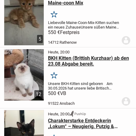
Maine-coon Mix
Merken
Liebevolle Maine-Coon-Mix-Kitten suchen
ein neues Zuhause
Unsere süßen Maine-
Coon-Mix-Kitten sind jetzt 11 Wochen alt
550 €
Festpreis
und entwickeln sich prächtig. Sie
5
wachsen liebevoll im Familienumfeld auf
14712 Rathenow
und...
Heute, 20:00
BKH Kitten (Brittish Kurzhaar) ab den
23.08 Abgabe bereit.
Merken
Unsere BKH-Kitten sind geboren
Am
30.05.2026 hat unsere liebe Britisch
Kurzhaar Katze aus Privatzucht
500 €
VB
12
problemlos 5 gesunde Kitten zur Welt
gebracht.
Wurf: übrig sind :
3 Kater Jungs
91522 Ansbach
, Cinnamon...
Heute, 20:00
PushUp
Charakterstarke Entdeckerin
„Lokum“ – Neugierig, Putzig &
Bernsteinäugig (Abgabe ab 24.07.)