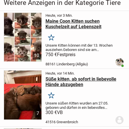
Weitere Anzeigen in der Kategorie Tiere
Heute, vor 3 Min.
Maine Coon Kitten suchen
Kuschelzeit auf Lebenszeit
Merken
Unsere Kitten können mit der 13. Wochen
ausziehen.
Geboren sind sie am
13.07.2026, also ab ca. 05.10.2026
750 €
Festpreis
Da wir
10
unsere Kitten mit viel Liebe und Fürsorge
großziehen, ist es uns auch wichtig,
88161 Lindenberg (Allgäu)
Benut
dass...
Heute, vor 14 Min.
Süße kitten, ab sofort in liebevolle
Hände abzugeben
Merken
Unsere süßen Kitten wurden am 27.05.
geboren und dürfen in ein liebevolles
neues Zuhause umziehen. Es sind
300 €
VB
7
insgesamt fünf kitten, alles Weibchen.Die
Kleinen wachsen bei uns mit viel Liebe
41516 Grevenbroich
auf und sind...