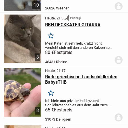
zwei Rüder zu haben.Die Mutter und der
10
Vater sind beide reinrassige Spitz
26826 Weener
Pomeranian,...
Heute, 21:35
PushUp
BKH DECKKATER GITARRA
Merken
Mein Kater ist sehr lieb, kratzt nicht
versteht sich mit den anderen Katzen sehr
gut. Sie können ihre Katze zu uns bringen.
80 €
Festpreis
Ihre Katze bleibt 4-5 Tagen bei uns, falls
8
es bei der ersten Deckung nicht...
48431 Rheine
Heute, 21:17
Biete griechische Landschildkröten
BabysTHB
Merken
Ich biete aus privater Hobbyzucht
Schildkrötenbabies aus dem Jahr 2025.
Die Schildis haben schon eine
65 €
Festpreis
8
Winterstarre hinter sich, sind gut
gewachsen, sehr aktiv und handzahm.
31073 Delligsen
Die Tiere sind...