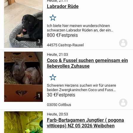
Heute, 21:11
Labrador Rüde
Merken
Ich biete hier meinen wunderschönen
schwarzen Labrador Rüden an, der ein
neues, liebevolles Zuhause sucht. Er ist
800 €
Festpreis
ein treuer Begleiter und sehr verspielt. Ein
3
echtes Familienmitglied, das viel Freude...
44575 Castrop-Rauxel
Heute, 21:03
Coco & Fussel suchen gemeinsam ein
liebevolles Zuhause
Merken
Schweren Herzens suchen wir für unsere
beiden Zwergkaninchen Coco und Fussel
gemeinsam ein liebevolles Zuhause.
30 €
Festpreis
🐇
1
Coco ist eine grau-braune Häsin.
🐇 Fussel
ist eine grau-silberne Häsin.
Die beiden...
03050 Cottbus
Heute, 20:53
Farb-Bartagamen Jungtier ( pogona
vitticeps) NZ 05 2026 Weibchen