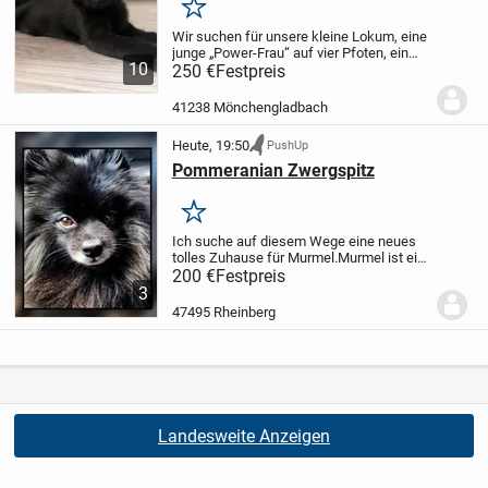
Merken
Wir suchen für unsere kleine Lokum, eine
junge „Power-Frau“ auf vier Pfoten, ein
10
verantwortungsbewusstes Zuhause auf
250 €
Festpreis
Lebenszeit! ❤️
Über Lokum:
• Name:
Lokum
• Geschlecht: Weiblich
• Optik:
41238 Mönchengladbach
Lokum...
Heute, 19:50
PushUp
Pommeranian Zwergspitz
Merken
Ich suche auf diesem Wege eine neues
tolles Zuhause für Murmel.
Murmel ist ein
Pommeranian Zwergspitz Männchen. Er
200 €
Festpreis
ist 5 Jahre alt (seit Baby bei mir), nicht
3
kastriert (hat gesunde Babys gezeugt)
47495 Rheinberg
ist...
Landesweite Anzeigen