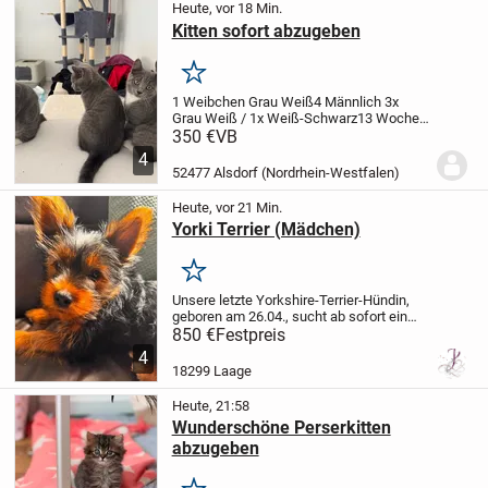
Heute, vor 18 Min.
Kitten sofort abzugeben
Merken
1 Weibchen Grau Weiß
4 Männlich 3x
Grau Weiß / 1x Weiß-Schwarz
13 Wochen
alt
Bei Fragen gerne melden :)
📍
350 €
VB
Alsdorf/Aachen
Preis 350€ VB
4
52477 Alsdorf (Nordrhein-Westfalen)
Heute, vor 21 Min.
Yorki Terrier (Mädchen)
Merken
Unsere letzte Yorkshire-Terrier-Hündin,
geboren am 26.04., sucht ab sofort ein
liebevolles Zuhause.
Eigentlich hatte die
850 €
Festpreis
Kleine bereits ein neues Zuhause
4
gefunden. Leider wurde der vereinbarte...
18299 Laage
Heute, 21:58
Wunderschöne Perserkitten
abzugeben