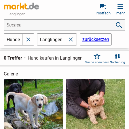
Postfach
mehr
Langlingen
Suchen
zurücksetzen
Hunde
Langlingen
schließen
schließen
0 Treffer
Hund kaufen in Langlingen
Suche speichern
Sortierung
Galerie