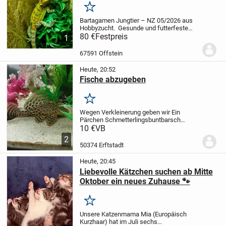
Merken
Bartagamen Jungtier – NZ 05/2026 aus
Hobbyzucht.
Gesunde und futterfeste
Bartagamen-Nachzucht aus Mai 2026
80 €
Festpreis
1
abzugeben. Das Tier entwickeln sich
hervorragend, ist aktiv, häutet sich
67591 Offstein
problemlos und...
Heute, 20:52
Fische abzugeben
Merken
Wegen Verkleinerung geben wir
Ein
Pärchen Schmetterlingsbuntbarsch
ab.
Und ein l wels
Bei Interesse einfach
10 €
VB
melden
2
50374 Erftstadt
Heute, 20:45
Liebevolle Kätzchen suchen ab Mitte
Oktober ein neues Zuhause 🐾
Merken
Unsere Katzenmama Mia (Europäisch
Kurzhaar) hat im Juli sechs