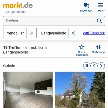
Postfach
mehr
Langenselbold
Suchen
zurücksetzen
Immobilien
Langenselbold
schließen
schließen
19 Treffer
Immobilien in
Langenselbold
Suche
Sortierung
speichern
Galerie
automatische R
zurückblät
weite