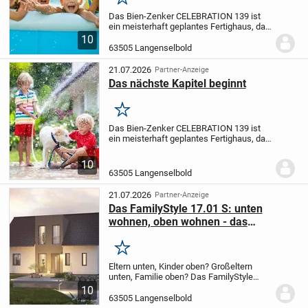
Merken
Das Bien-Zenker CELEBRATION 139 ist
ein meisterhaft geplantes Fertighaus, das
sich ganz nach Ihren Wünschen und
10
Vorstellungen gestalten lässt. Mit einer
63505 Langenselbold
Grundfläche von etwa 7,40 mal 11,30
Metern und...
21.07.2026
Partner-Anzeige
Das nächste Kapitel beginnt
Merken
Das Bien-Zenker CELEBRATION 139 ist
ein meisterhaft geplantes Fertighaus, das
sich ganz nach Ihren Wünschen und
Vorstellungen gestalten lässt. Mit einer
10
Grundfläche von etwa 7,40 mal 11,30
63505 Langenselbold
Metern und...
21.07.2026
Partner-Anzeige
Das FamilyStyle 17.01 S: unten
wohnen, oben wohnen - das
flexibelste Mehrgenerationenhaus
Merken
Eltern unten, Kinder oben? Großeltern
unten, Familie oben? Das FamilyStyle
17.01 S lässt die Rollenverteilung offen:
10
Im Erdgeschoss wohnt eine komplette
63505 Langenselbold
Einheit mit Wohnzimmer von gut 27