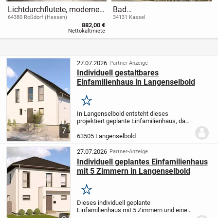
Lichtdurchflutete, moderne
Bad
Wohnung mit Einbauküche
Wilhelmshöhe/Flüsseviertel
64380 Roßdorf (Hessen)
34131 Kassel
882,00 €
Freistehende 3-Familienvilla
Nettokaltmiete
mit Doppelgarage
27.07.2026
Partner-Anzeige
Individuell gestaltbares
Einfamilienhaus in Langenselbold
Merken
In Langenselbold entsteht dieses
projektiert geplante Einfamilienhaus, das
Ihnen auf 136,07 m² Wohnfläche und 4
7
Zimmern ein komfortables Zuhause
63505 Langenselbold
bietet - perfekt zugeschnitten auf Ihre
Anforderungen....
27.07.2026
Partner-Anzeige
Individuell geplantes Einfamilienhaus
mit 5 Zimmern in Langenselbold
Merken
Dieses individuell geplante
Einfamilienhaus mit 5 Zimmern und einer
Wohnfläche von 146,04 m² wird nach