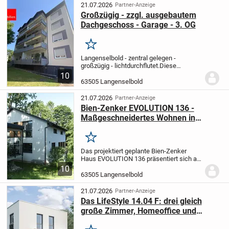
Massivbau konzipiert und...
21.07.2026
Partner-Anzeige
Großzügig - zzgl. ausgebautem
Dachgeschoss - Garage - 3. OG
Merken
Langenselbold - zentral gelegen -
großzügig - lichtdurchflutet.
Diese
vorgenannten Attribute passen einfach
10
perfekt zu dieser 3-Zimmer-Wohnung.
Ein
63505 Langenselbold
großzügiges Wohnzimmer mit Kaminofen
und Zugang...
21.07.2026
Partner-Anzeige
Bien-Zenker EVOLUTION 136 -
Maßgeschneidertes Wohnen in
perfekter Harmonie
Merken
Das projektiert geplante Bien-Zenker
Haus EVOLUTION 136 präsentiert sich als
ein Meisterwerk moderner Architektur,
10
das ganz auf Ihre individuellen Wünsche
63505 Langenselbold
und Lebensbedürfnisse zugeschnitten ist.
Mit...
21.07.2026
Partner-Anzeige
Das LifeStyle 14.04 F: drei gleich
große Zimmer, Homeoffice und
Galerie - Bauhaus-klar geplant