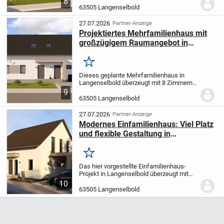
8
Ihren persönlichen Wünschen realisiert.
63505 Langenselbold
Auf einem großzügigen Grundstück von
542 m² in einem...
27.07.2026
Partner-Anzeige
Projektiertes Mehrfamilienhaus mit
großzügigem Raumangebot in
Langenselbold
Merken
Dieses geplante Mehrfamilienhaus in
Langenselbold überzeugt mit 8 Zimmern
verteilt auf zwei Etagen sowie einer
9
Wohnfläche von 239,85 m² - ideal, um Ihre
63505 Langenselbold
persönlichen Wohnideen zu verwirklichen.
Das...
27.07.2026
Partner-Anzeige
Modernes Einfamilienhaus: Viel Platz
und flexible Gestaltung in
Langenselbold
Merken
Das hier vorgestellte Einfamilienhaus-
Projekt in Langenselbold überzeugt mit
einer großzügigen Wohnfläche von 181,79
10
m², verteilt auf zwei Ebenen und
63505 Langenselbold
insgesamt 5 Zimmern - ideal für Familien.
Drei gut...