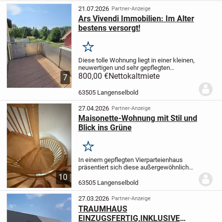
Quadratmetern...
21.07.2026
Partner-Anzeige
Ars Vivendi Immobilien: Im Alter
bestens versorgt!
Merken
Diese tolle Wohnung liegt in einer kleinen,
neuwertigen und sehr gepflegten
Wohneinheit die nur 2 Gehminuten von
800,00 €
Nettokaltmiete
7
Rewe, Lidl, Apotheke, ist. Barrierefrei und
mit Aufzug, Einbauküche und schönem...
63505 Langenselbold
27.04.2026
Partner-Anzeige
Maisonette-Wohnung mit Stil und
Blick ins Grüne
Merken
In einem gepflegten Vierparteienhaus
präsentiert sich diese außergewöhnliche
Wohnung im 1. Obergeschoss als wahres
10
Wohnhighlight für anspruchsvolle Käufer.
63505 Langenselbold
Auf ca. 100 m² Wohnfläche, verteilt über...
27.03.2026
Partner-Anzeige
TRAUMHAUS
EINZUGSFERTIG,INKLUSIVE