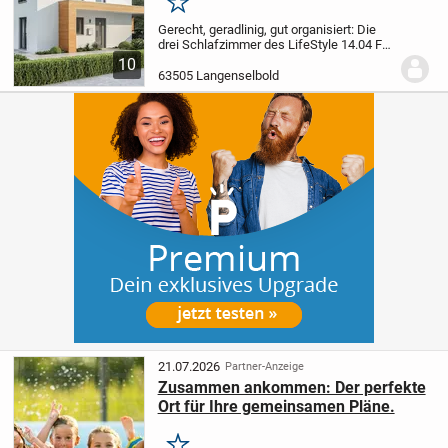
Merken
Gerecht, geradlinig, gut organisiert: Die
drei Schlafzimmer des LifeStyle 14.04 F
messen exakt je 13,6 Quadratmeter -
10
ergänzt um eine Galerie mit Ankleide von
63505 Langenselbold
fast 13 Quadratmetern und ein Bad mit...
21.07.2026
Partner-Anzeige
Zusammen ankommen: Der perfekte
Ort für Ihre gemeinsamen Pläne.