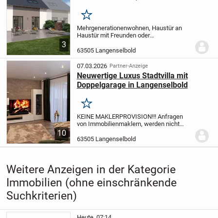
GRUNDSTÜCK & BAUNEBENKSOTEN,
ZEITLOS SCHÖN
Merken
Mehrgenerationenwohnen, Haustür an
Haustür mit Freunden oder
Zusatzeinnahmen durch Vermietung:
3
Unser Doppelhaus 09 bietet aufgrund der
63505 Langenselbold
besonderen Grundrissgestaltung
zahlreiche Nutzungsoptionen. Denn...
07.03.2026
Partner-Anzeige
Neuwertige Luxus Stadtvilla mit
Doppelgarage in Langenselbold
Merken
KEINE MAKLERPROVISION!!!
Anfragen
von Immobilienmaklern, werden nicht
beantwortet!!!
Willkommen in Ihrem neuen
10
Zuhause! Diese beeindruckende
63505 Langenselbold
neuwertige Stadtvilla wird Sie mit der
Luxusausstattung...
Weitere Anzeigen in der Kategorie
Immobilien (ohne einschränkende
Suchkriterien)
Heute, 07:14