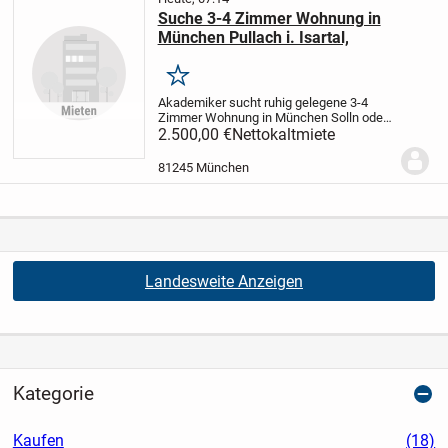
Suche 3-4 Zimmer Wohnung in
München Pullach i. Isartal,
Merken
Akademiker sucht ruhig gelegene 3-4
Zimmer Wohnung in München Solln oder
Pullach i. Isartal oder Grünwald mit
2.500,00 €
Nettokaltmiete
Balkon oder Terrasse, idealerweise:
Badewanne, mit Garage, bis 2.500,00 EUR
81245 München
Kaltmiete ab...
Landesweite Anzeigen
Kategorie
Kaufen
(18)