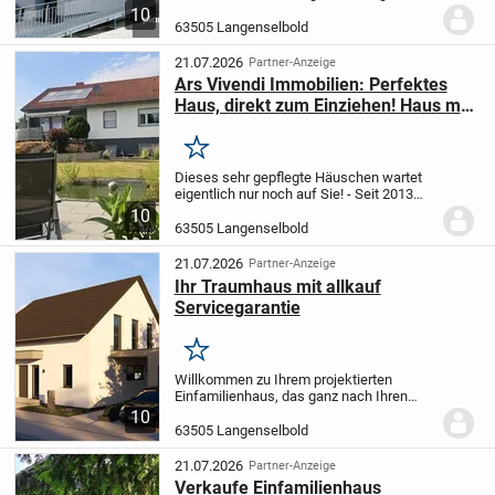
eine attraktive Kapitalanlage mit solider
10
Ertragsbasis dar. Der ursprüngliche
63505 Langenselbold
Bestandsbau aus ca. 1960 wurde im Jahr
ca....
21.07.2026
Partner-Anzeige
Ars Vivendi Immobilien: Perfektes
Haus, direkt zum Einziehen! Haus mit
Einliegerwohnung!
Merken
Dieses sehr gepflegte Häuschen wartet
eigentlich nur noch auf Sie! - Seit 2013
wurde das Haus liebevoll mit viel
10
Geschmack saniert und renoviert. So ist
63505 Langenselbold
ein perfekt gestyltes Zuhause
entstanden, in...
21.07.2026
Partner-Anzeige
Ihr Traumhaus mit allkauf
Servicegarantie
Merken
Willkommen zu Ihrem projektierten
Einfamilienhaus, das ganz nach Ihren
individuellen Wünschen und
10
Vorstellungen gestaltet wird. Dieses
63505 Langenselbold
großzügige 5,0-Zimmer-Haus erstreckt
sich über 181,79 m²...
21.07.2026
Partner-Anzeige
Verkaufe Einfamilienhaus