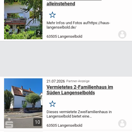
alleinstehend
Merken
Mehr Infos und Fotos auf
https://haus-
langenselbold.de/
2
63505 Langenselbold
21.07.2026
Partner-Anzeige
Vermietetes 2-Familienhaus im
Süden Langenselbolds
Merken
Dieses vermietete Zweifamilienhaus in
Langenselbold bietet eine
Gesamtwohnfläche von ca.150
10
Quadratmetern auf einem Grundstück von
63505 Langenselbold
ca. 281 Quadratmetern. Das Objekt ist als