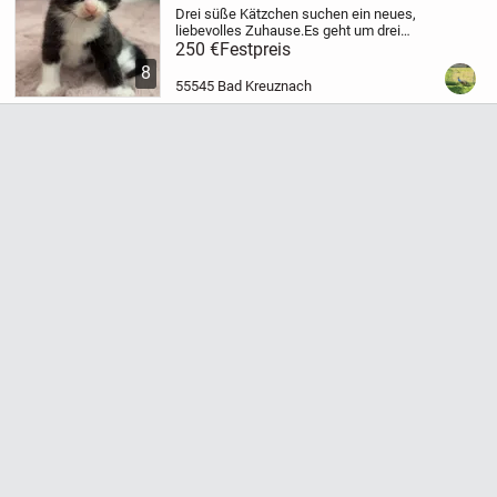
Drei süße Kätzchen suchen ein neues,
liebevolles Zuhause.Es geht um drei
männliche Katzen. Eine ist schwarz-weiß,
250 €
Festpreis
die andere weiß-grau und die dritte ist
8
komplett schwarz.
Uns ist es wichtig,
55545 Bad Kreuznach
dass die...