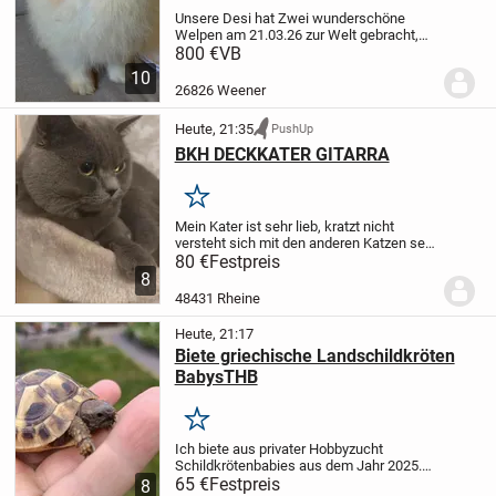
Unsere Desi hat Zwei wunderschöne
Welpen am 21.03.26 zur Welt gebracht,
die ein Liebevolles Zuhause suchen. Sind
800 €
VB
zwei Rüder zu haben.Die Mutter und der
10
Vater sind beide reinrassige Spitz
26826 Weener
Pomeranian,...
Heute, 21:35
PushUp
BKH DECKKATER GITARRA
Merken
Mein Kater ist sehr lieb, kratzt nicht
versteht sich mit den anderen Katzen sehr
gut. Sie können ihre Katze zu uns bringen.
80 €
Festpreis
Ihre Katze bleibt 4-5 Tagen bei uns, falls
8
es bei der ersten Deckung nicht...
48431 Rheine
Heute, 21:17
Biete griechische Landschildkröten
BabysTHB
Merken
Ich biete aus privater Hobbyzucht
Schildkrötenbabies aus dem Jahr 2025.
Die Schildis haben schon eine
65 €
Festpreis
8