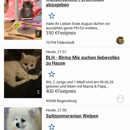
abzugeben
Merken
Hallo ihr Lieben
Ende August dürfen wir
ausziehen gerne PN für weitere
Informationen gerne auch telefonisch das
350 €
Festpreis
3
ist uns am liebsten.
charakter ist
atemberaubend sehr lieb wir machen
70794 Filderstadt
keinen...
Heute, 21:51
BLH - Birma Mix suchen liebevolles
zu Hause
Merken
Wir, 2 Jungs und 1 Mädl sind am 09.06.26
geboren und leben mit Mama & Papa
zusammen sowie dem Dosenöffner
400 €
Festpreis
5
natürlich.
Kennen alle Alltagsgeräusche,
der Arzt sagt wir sind gesund, entwurmt
93049 Regensburg
und spielen...
Heute, 21:50
Spitzpomeranian Welpen
Merken