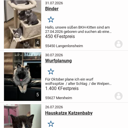
31.07.2026
Binder
Merken
Hallo,
unsere süßen BKH-Kitten sind am
27.04.2026 geboren und suchen ab einem
Alter von ca. 10–12 Wochen (frühestens
450 €
Festpreis
ab dem 06.07.2026) ein liebevolles
4
Zuhause. Es handelt sich hier um 3 Jungs
55450 Langenlonsheim
und 2...
30.07.2026
Wurfplanung
Merken
Für Oktober plane ich ein wurf
wolfsspitze / alter Schlag / die Welpen
werden im Haus geboren und
1.400 €
Festpreis
aufgewachsen / Besichtigung
5
erwünscht / mehrfach Besuch möglich /
55627 Merxheim
die Welpen sind bei Abgabe...
26.07.2026
Hauskatze Katzenbaby
Merken