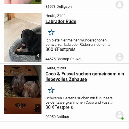
Winterstarre hinter sich, sind gut
gewachsen, sehr aktiv und handzahm.
31073 Delligsen
Die Tiere sind...
Heute, 21:11
Labrador Rüde
Merken
Ich biete hier meinen wunderschönen
schwarzen Labrador Rüden an, der ein
neues, liebevolles Zuhause sucht. Er ist
800 €
Festpreis
ein treuer Begleiter und sehr verspielt. Ein
3
echtes Familienmitglied, das viel Freude...
44575 Castrop-Rauxel
Heute, 21:03
Coco & Fussel suchen gemeinsam ein
liebevolles Zuhause
Merken
Schweren Herzens suchen wir für unsere
beiden Zwergkaninchen Coco und Fussel
gemeinsam ein liebevolles Zuhause.
30 €
Festpreis
🐇
1
Coco ist eine grau-braune Häsin.
🐇 Fussel
ist eine grau-silberne Häsin.
Die beiden...
03050 Cottbus
Benut