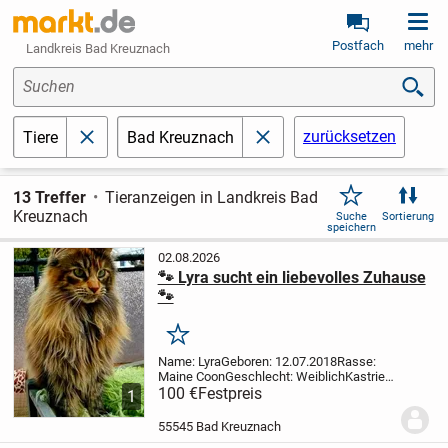
Postfach
mehr
Landkreis Bad Kreuznach
Suchen
zurücksetzen
Tiere
Bad Kreuznach
schließen
schließen
13 Treffer
Tieranzeigen in Landkreis Bad
Kreuznach
Suche
Sortierung
speichern
02.08.2026
🐾 Lyra sucht ein liebevolles Zuhause
🐾
Merken
Name: Lyra
Geboren: 12.07.2018
Rasse:
Maine Coon
Geschlecht: Weiblich
Kastriert
: Ja
100 €
Lyra ist eine ruhige und eher
Festpreis
1
schüchterne Maine-Coon-Katze. Sie
benötigt etwas Zeit, um Vertrauen zu
55545 Bad Kreuznach
neuen...