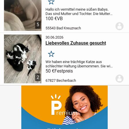
Merken
Hallo ich vermittel meine süßen Babys.
Das sind Mutter und Tochter. Die Mutter
ist 3 Jahre alt und die Tochter 1,5 Jahre.
100 €
VB
Ich würde sie gerne zusammen abgeben.
5
Die Mutter ist europäische
55543 Bad Kreuznach
Kurzhaarmisch...
30.06.2026
Liebevolles Zuhause gesucht
Merken
Wir haben eine trächtige Katze aus
schlechter Haltung übernommen. Sie wird
nun kastriert, hat aber noch 5 süße kleine
50 €
Festpreis
kitten, die nun ein liebevolles und
2
verantwortungsvolles Zuhause suchen.
67827 Becherbach
Die...