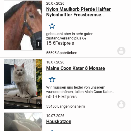
20.07.2026
Nylon Maulkorb Pferde Halfter
Nylonhalfter Fressbremse
Pferdemaulkorb Beißkorb
Merken
gebraucht aber in sehr guten
zustand,versand plus 6€
15 €
Festpreis
1
55595 Spabrücken
18.07.2026
Maine Coon Kater 8 Monate
Merken
Wir müssen uns leider von unserem
wunderschönen, tollen Main Coon Kater
trennen.
Er ist ein absolut tolles Tier, der
600 €
Festpreis
gerne kuschelt und mega
5
aufgeschlossen ist, kennt und liebt
55450 Langenlonsheim
Kinder, sowie...
10.07.2026
Hauskatzen