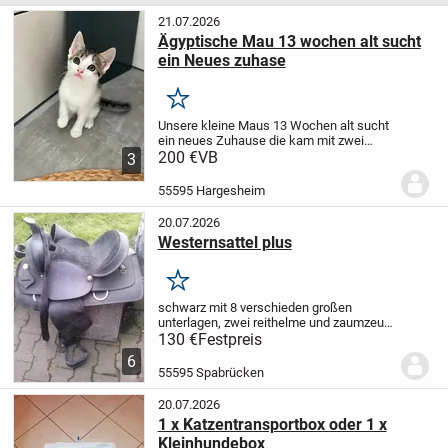
21.07.2026
Ägyptische Mau 13 wochen alt sucht
ein Neues zuhase
Merken
Unsere kleine Maus 13 Wochen alt sucht
ein neues Zuhause die kam mit zwei
Geschwistern zur Welt und war die letzte
200 €
VB
3
die kam
es ist ein Kätzchen
noch kein
Name sehr verspielt Kinder lieb da wir
55595 Hargesheim
selbst...
20.07.2026
Westernsattel plus
Merken
schwarz mit 8 verschieden großen
unterlagen, zwei reithelme und zaumzeug
abzuholen kreis kh
130 €
Festpreis
6
55595 Spabrücken
20.07.2026
1 x Katzentransportbox oder 1 x
Kleinhundebox