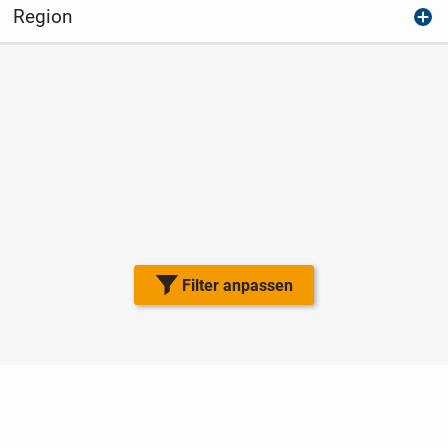
Region
Filter anpassen
Nutzungsbedingungen
Datenschutz
Barrierefreiheit
Impressum
Kontakt
Hilfe
Sicherheit
Jugendschutz