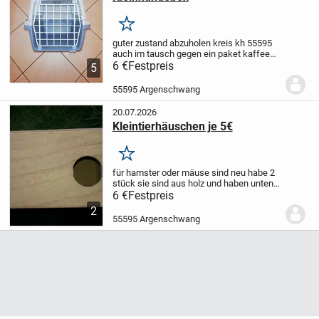
Merken
guter zustand abzuholen kreis kh 55595
auch im tausch gegen ein paket kaffee
gemahlen.oder kleinhundebox ca. 45 cm
6 €
Festpreis
5
hoch 65 cm lang gegen 2 pakete kaffee
gemahlen.freie auswahl
55595 Argenschwang
welcher....................
20.07.2026
Kleintierhäuschen je 5€
Merken
für hamster oder mäuse sind neu habe 2
stück sie sind aus holz und haben unten
einen kunststoffschieber zum leichten
6 €
Festpreis
reinigen abzuholen kreis kh 55595
2
55595 Argenschwang