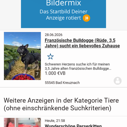
28.06.2026
Französische Bulldogge (Rüde, 3,5
Jahre) sucht ein liebevolles Zuhause
Merken
Schweren Herzens suche ich für meinen
3,5 Jahre alten französischen Bulldoggen-
Rüden ein neues, liebevolles Zuhause.
1.000 €
VB
Er
7
ist ein sehr verspielter, verschmuster und
freundlicher Hund. Anfangs braucht er...
55545 Bad Kreuznach
Weitere Anzeigen in der Kategorie Tiere
(ohne einschränkende Suchkriterien)
Heute, 21:58
Wunderschöne Perserkitten