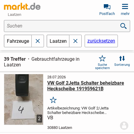
Postfach
mehr
Laatzen
Suchen
zurücksetzen
Fahrzeuge
Laatzen
schließen
schließen
39 Treffer
Gebrauchtfahrzeuge in
Laatzen
Suche
Sortierung
speichern
28.07.2026
VW Golf 2Jetta Schalter beheizbare
Heckscheibe 191959621B
Merken
Artikelbezeichnung:
VW Golf 2/Jetta
Schalter beheizbare Heckscheibe
191959621B
VB
Angebot besteht aus:
1
2
Stück
Passend für Fahrzeughersteller:
VW
Passend für Fahrzeugtyp:
Golf
30880 Laatzen
2/Jetta
Bauteil:...