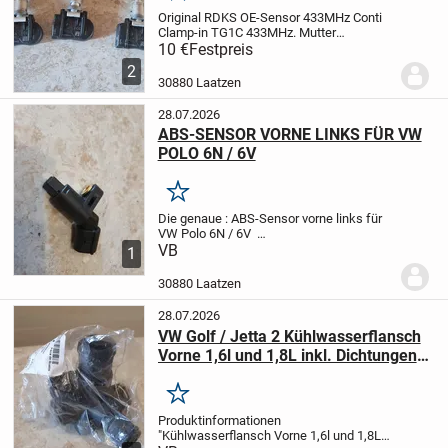
Original RDKS OE-Sensor 433MHz
Conti
Clamp-in TG1C 433MHz.
Mutter
Drehmoment Nm: 8, Ventileinsatz
10 €
Festpreis
Drehmoment Nm: 0.25
2
30880 Laatzen
28.07.2026
ABS-SENSOR VORNE LINKS FÜR VW
POLO 6N / 6V
Merken
Die genaue : ABS-Sensor vorne links für
VW Polo 6N / 6V
Geschwindigkeitssensor für
VB
1
Antiblockiersystem ABS
Einbauseite:
Vorne Links
Kompatibel für Volkswagen:
-
30880 Laatzen
Polo 6N1 und 6N2
- Polo...
28.07.2026
VW Golf / Jetta 2 Kühlwasserflansch
Vorne 1,6l und 1,8L inkl. Dichtungen
OE Ref. 037121132B
Merken
Produktinformationen
"Kühlwasserflansch Vorne 1,6l und 1,8L