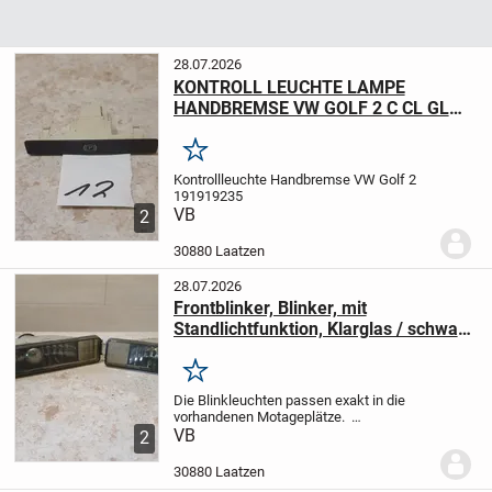
28.07.2026
KONTROLL LEUCHTE LAMPE
HANDBREMSE VW GOLF 2 C CL GL
GT JETTA 191919235
Merken
Kontrollleuchte Handbremse VW Golf 2
191919235
VB
2
30880 Laatzen
28.07.2026
Frontblinker, Blinker, mit
Standlichtfunktion, Klarglas / schwarz
passend für VW Golf 2 (19E, 1G1)
Baujahr 09.1989-12.1992
Merken
Die Blinkleuchten passen exakt in die
vorhandenen Motageplätze.
eintragungsfrei mit E-Prüfzeichen
VB
2
Klarglas / schwarz, leichte Montage
integriertes Standlicht
1 Satz, links /
30880 Laatzen
rechts Leuchtmittel...