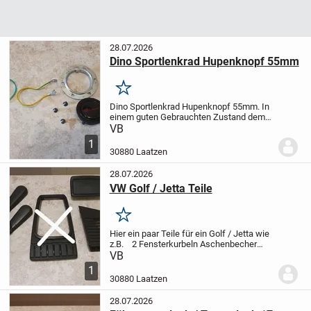
28.07.2026
Dino Sportlenkrad Hupenknopf 55mm
Merken
Dino Sportlenkrad Hupenknopf 55mm. In
einem guten Gebrauchten Zustand dem
Alter natürlich auch mit Gebrauchspuren
VB
aber keinen Beschädigungen und
1
komplett funktionsfähig.
30880 Laatzen
28.07.2026
VW Golf / Jetta Teile
Merken
Hier ein paar Teile für ein Golf / Jetta wie
z.B.
2 Fensterkurbeln
Aschenbecher
hinten
2 Abdeckung für die Boxen vorne
VB
Ammaturenbrett
1
30880 Laatzen
28.07.2026