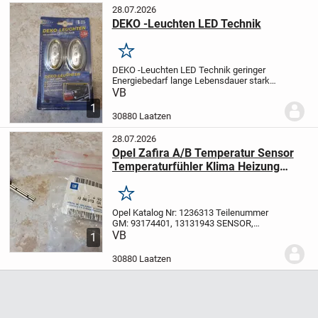
28.07.2026
DEKO -Leuchten LED Technik
Merken
DEKO -Leuchten LED Technik
geringer
Energiebedarf
lange Lebensdauer
starke
Leuchtkraft
100% wasserdicht
Im
VB
Kofferraum oder im Innenraum des
1
Fahrzeugs sorgen die Deko-Leuchten in
30880 Laatzen
Blau von EUFAB...
28.07.2026
Opel Zafira A/B Temperatur Sensor
Temperaturfühler Klima Heizung
Klimaautomatik
Merken
Opel Katalog Nr: 1236313
Teilenummer
GM: 93174401, 13131943
SENSOR,
LUFTTEMPERATUR, INNEN,
VB
FUER
1
KLIMAANLAGE HALBAUTOMATISCH
ODER ELEKTRONISCHE
30880 Laatzen
KLIMAANLAGENSTEUERUNG
Zustand:
sehr gut
...