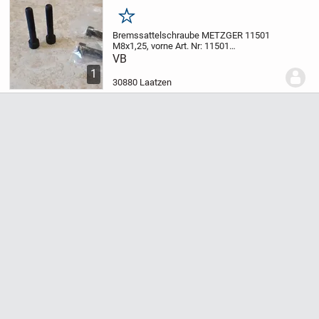
Merken
Bremssattelschraube METZGER 11501
M8x1,25, vorne
Art. Nr: 11501
Einbauposition:vorne
Fahrgestellnummer
VB
(VIN) ab:16-E-300 001
Fahrgestellnummer
1
(VIN) bis:1G-N-300 000
Länge [mm]:53
30880 Laatzen
Gewindemaß:M8...