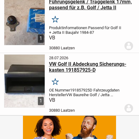
Führungsgelenk / Traggelenk 17mm,
passend für z.B. Golf / Jetta II
Merken
Produktinformationen
Passend für Golf II
+ Jetta II Baujahr 1984-87
VB
1
30880 Laatzen
28.07.2026
VW Golf II Abdeckung Sicherungs-
kasten 191857925-D
Merken
OE Nummer191857925D
Fahrzeugdaten
HerstellerVW
Baureihe Golf / Jetta
Kraftstoff Benzin / Diesel
VB
1
AufbauLimousine
Türen5
Leistung (PS)70
Leistung (KW)51
Hubraum in ccm1576
30880 Laatzen
Bauzeitraum1987-19...