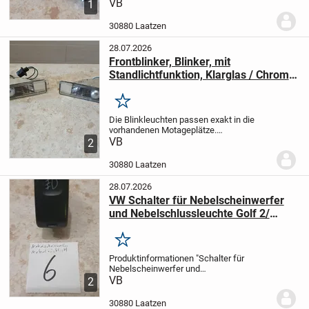
inkl. Dichtungen OE Ref. 037121132B"
VB
1
Angeboten wird ein neuer
Kühlwasserflansch inklusive Dichtungen.
30880 Laatzen
Fahrzeugverwendung:Caddy (14D), Golf...
28.07.2026
Frontblinker, Blinker, mit
Standlichtfunktion, Klarglas / Chrom
passend für VW Golf 2 (19E, 1G1)
Baujahr 09.1989-12.1992
Merken
Die Blinkleuchten passen exakt in die
vorhandenen Motageplätze.
eintragungsfrei mit E-Prüfzeichen
VB
2
Klarglas / Chrom, leichte Montage
integriertes Standlicht
1 Satz, links /
30880 Laatzen
rechts Leuchtmittel...
28.07.2026
VW Schalter für Nebelscheinwerfer
und Nebelschlussleuchte Golf 2/
Jetta 2 & Co OE Ref. 191941535B
Merken
Produktinformationen "Schalter für
Nebelscheinwerfer und
Nebelschlussleuchte Golf 2 & Co OE Ref.
VB
2
191941535B"
Angeboten wird ein
gebrauchter Schalter für die
30880 Laatzen