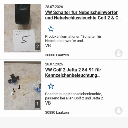
Nebelscheinwerfer und
Nebelschlussleuchte...
28.07.2026
VW Schalter für Nebelscheinwerfer
und Nebelschlussleuchte Golf 2 & Co
OE Ref. 191941535B
Merken
Produktinformationen "Schalter für
Nebelscheinwerfer und
Nebelschlussleuchte Golf 2 & Co OE Ref.
VB
2
191941535B"
Angeboten wird ein
gebrauchter Schalter für die
30880 Laatzen
Nebelscheinwerfer und
Nebelschlussleuchte...
28.07.2026
VW Golf 2 Jetta 2 84-91 für
Kennzeichenbeleuchtung
Nummernschildbeleuchtung Paar
Merken
Beschreibung
Kennzeichenleuchte,
passend bei allen Golf 2 und Jetta 2
Lieferumfang: Zwei Leuchten
VB
Original
1
Teilenumemr zum Vergleich: 191943021
Ohne Leuchtmittel
30880 Laatzen