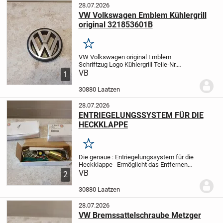
28.07.2026
VW Volkswagen Emblem Kühlergrill
original 321853601B
Merken
VW Volkswagen original Emblem
Schriftzug Logo Kühlergrill Teile-Nr.
321853601B.
VB
Reference OE/OEM
1
Number
191853601H, 191853601H WM7,
191853601H WV9, 321853601B,
30880 Laatzen
3A0853600 EPG, 3A0853601 EPH, Bus...
28.07.2026
ENTRIEGELUNGSSYSTEM FÜR DIE
HECKKLAPPE
Merken
Die genaue : Entriegelungssystem für die
Heckklappe
Ermöglicht das Entfernen
und Ersetzen des Schlosses der hinteren
VB
2
Motorhaube, wenn Sie die Heckklappe
glatt streichen.
Universelles...
30880 Laatzen
28.07.2026
VW Bremssattelschraube Metzger