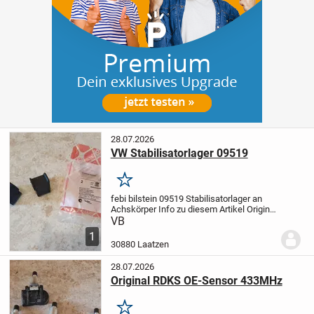
28.07.2026
VW Stabilisatorlager 09519
Merken
febi bilstein 09519 Stabilisatorlager an
Achskörper
Info zu diesem Artikel
Original
febi bilstein Ersatzteil - Solutions „Made in
VB
Germany"
Länge: 33 mm,
1
Innendurchmesser: 17 mm, Material:
30880 Laatzen
Gummi,...
28.07.2026
Original RDKS OE-Sensor 433MHz
Merken