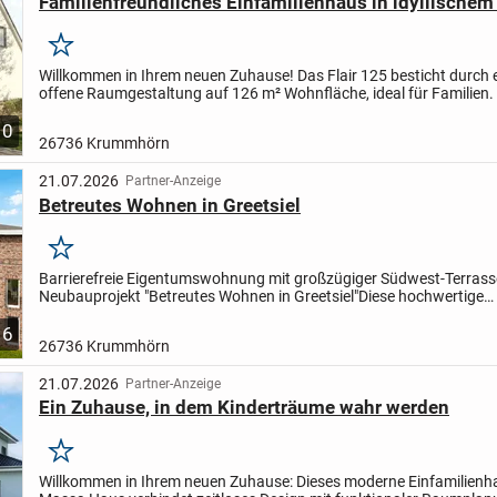
Familienfreundliches Einfamilienhaus in idyllisch
Merken
Willkommen in Ihrem neuen Zuhause! Das Flair 125 besticht durch ei
offene Raumgestaltung auf 126 m² Wohnfläche, ideal für Familien.
großzügigen Wohnzimmer, das einen einladenden...
10
26736 Krummhörn
21.07.2026
Partner-Anzeige
Betreutes Wohnen in Greetsiel
Merken
Barrierefreie Eigentumswohnung mit großzügiger Südwest-Terrass
Neubauprojekt "Betreutes Wohnen in Greetsiel"
Diese hochwertige
Eigentumswohnung im Erdgeschoss ist Teil des Neubauprojekts...
6
26736 Krummhörn
21.07.2026
Partner-Anzeige
Ein Zuhause, in dem Kinderträume wahr werden
Merken
Willkommen in Ihrem neuen Zuhause: Dieses moderne Einfamilienh