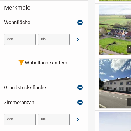
Merkmale
Wohnfläche
Von
Bis
Abschicken
Wohnfläche ändern
Grundstücksfläche
Zimmeranzahl
Von
Bis
Abschicken