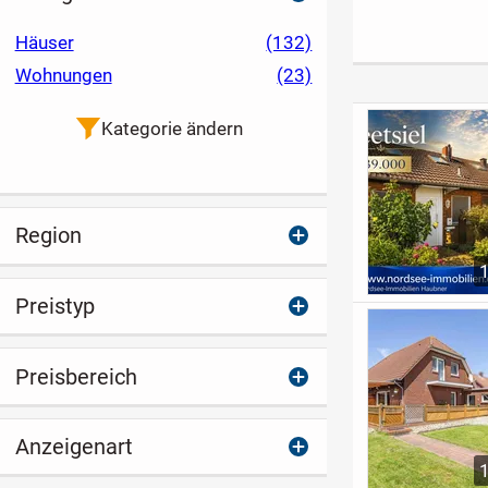
Zuhause
Gepflegtes 3-
Familienhaus mit
Häuser
(132)
Garagen &
Wohnungen
(23)
Entwicklungspoten
zial
Kategorie ändern
Region
Preistyp
Preisbereich
Anzeigenart