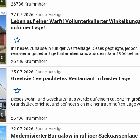
10
Nutzungsmöglichkeiten für Familien. Im Erdgeschoss befindet sich.
26736 Krummhörn
27.07.2026
Partner-Anzeige
Leben auf einer Warft! Vollunterkellerter Winkelbung
schöner Lage!
Merken
Ihr neues Zuhause in ruhiger Warftenlage.
Dieses gepflegte, jedoch
renovierungsbedürftige Einfamilienhaus aus dem Jahr 1966 befinde
10
einem 548 m² großen Grundstück im idyllischen Campen. Der...
26736 Krummhörn
25.07.2026
Partner-Anzeige
Greetsiel: verpachtetes Restaurant in bester Lage
Merken
Dieses Wohn- und Geschäftshaus wurde auf einem ca. 542 m² gro
Grundstück errichtet und befindet sich in einer traumhaften Lage 
Greetsiel. Die Immobilie bietet eine perfekte Mischung aus...
10
26736 Krummhörn
22.07.2026
Partner-Anzeige
Modernisierter Bungalow in ruhiger Sackgassenlage 