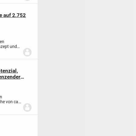
e auf 2.752
den
nzept und
tenzial,
enzender
in
che von ca.