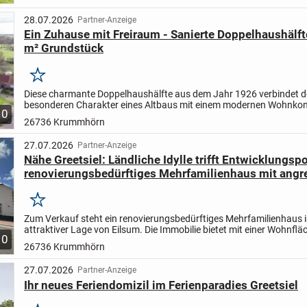
28.07.2026
Partner-Anzeige
Ein Zuhause mit Freiraum - Sanierte Doppelhaushälft
m² Grundstück
Merken
Diese charmante Doppelhaushälfte aus dem Jahr 1926 verbindet 
besonderen Charakter eines Altbaus mit einem modernen Wohnko
10
überzeugt durch umfangreiche Modernisierungen sowie ein...
26736 Krummhörn
27.07.2026
Partner-Anzeige
Nähe Greetsiel: Ländliche Idylle trifft Entwicklungspo
renovierungsbedürftiges Mehrfamilienhaus mit angr
Scheune zu verkaufen!
Merken
Zum Verkauf steht ein renovierungsbedürftiges Mehrfamilienhaus 
attraktiver Lage von Eilsum. Die Immobilie bietet mit einer Wohnflä
10
400 m², verteilt auf 15 Zimmer und 6 Badezimmer,...
26736 Krummhörn
27.07.2026
Partner-Anzeige
Ihr neues Feriendomizil im Ferienparadies Greetsiel