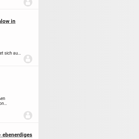
..
alow in
t sich auf
ßen
von
- ebenerdiges