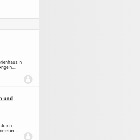
enwohnung
Familie
ebenerdiges
Wohnen möglich
rienhaus in
Angeln,
n und
 durch
ie einen