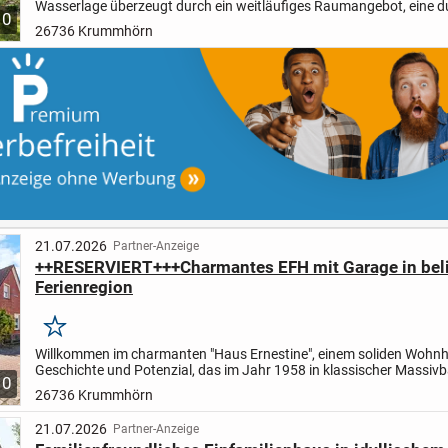
Wasserlage überzeugt durch ein weitläufiges Raumangebot, eine 
10
Aufteilung und eine besonders angenehme Wohnatmosphäre...
26736 Krummhörn
21.07.2026
Partner-Anzeige
++RESERVIERT+++Charmantes EFH mit Garage in beli
Ferienregion
Merken
Willkommen im charmanten "Haus Ernestine", einem soliden Wohn
Geschichte und Potenzial, das im Jahr 1958 in klassischer Massiv
10
errichtet wurde. Eingebettet in die ruhige und gewachsene...
26736 Krummhörn
21.07.2026
Partner-Anzeige