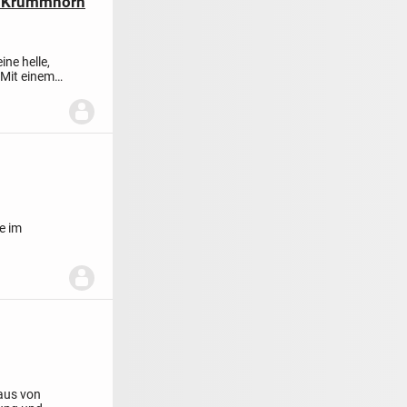
em Krummhörn
ne helle,
 Mit einem
e im
aus von