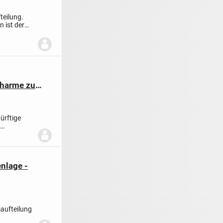
teilung.
n ist der
Charme zu
ürftige
...
nlage -
aufteilung