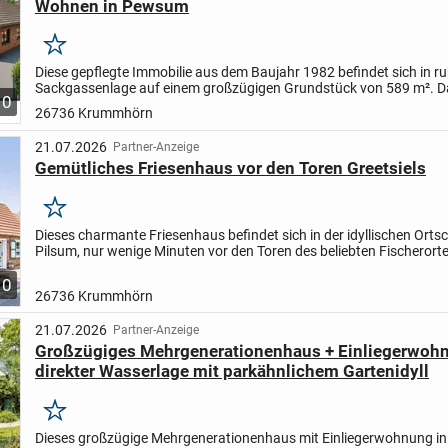
Wohnen in Pewsum
Merken
Diese gepflegte Immobilie aus dem Baujahr 1982 befindet sich in ru
Sackgassenlage auf einem großzügigen Grundstück von 589 m². 
10
bietet eine Wohnfläche von ca. 130 m² und überzeugt durch...
26736 Krummhörn
21.07.2026
Partner-Anzeige
Gemütliches Friesenhaus vor den Toren Greetsiels
Merken
Dieses charmante Friesenhaus befindet sich in der idyllischen Orts
Pilsum, nur wenige Minuten vor den Toren des beliebten Fischerorte
Mit seinem traditionellen Charakter und der...
10
26736 Krummhörn
21.07.2026
Partner-Anzeige
Großzügiges Mehrgenerationenhaus + Einliegerwohn
direkter Wasserlage mit parkähnlichem Gartenidyll
Merken
Dieses großzügige Mehrgenerationenhaus mit Einliegerwohnung in 