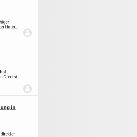
higer
Das Haus
chaft
s Greetsiel.
ung in
direkter