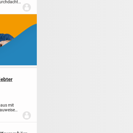
durchdachte
ebter
haus mit
bauweise