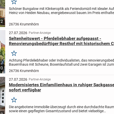
Merken
Schöner Bungalow mit Klinkeroptik als Feriendomizil mit idealer Auf
Heinz von Heiden Neubau, energiebewusst bauen.
Im Preis enthalte
Grundstückspreis und der Hauspreis, zzgl....
2
26736 Krummhörn
27.07.2026
Partner-Anzeige
Seltenheitswert - Pferdeliebhaber aufgepasst -
Renovierungsbedürftiger Resthof mit historischem 
verkaufen
Merken
Achtung Pferdeliebhaber oder Individualisten, das renovierungsbed
Bauernhaus mit Scheune, Boxenlaufstall und zwei Garagen ist zum
10
Jahresende 2026 in neue Hände abzugeben und wie geschaffen für
26736 Krummhörn
27.07.2026
Partner-Anzeige
Modernisiertes Einfamilienhaus in ruhiger Sackgasse
sofort verfügbar
Merken
Die angebotene Immobilie überzeugt durch eine durchdachte Raum
sowie einen gepflegten Gesamtzustand und bietet vielseitige