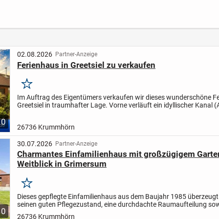
zusätzl. FeWo's in
Krummhörn!
Etag
Werdum
02.08.2026
Partner-Anzeige
Ferienhaus in Greetsiel zu verkaufen
Merken
Im Auftrag des Eigentümers verkaufen wir dieses wunderschöne Fe
Greetsiel in traumhafter Lage. Vorne verläuft ein idyllischer Kanal (
Kanu möglich) und im hinteren Teil ist ein...
10
26736 Krummhörn
30.07.2026
Partner-Anzeige
Charmantes Einfamilienhaus mit großzügigem Garte
Weitblick in Grimersum
Merken
Dieses gepflegte Einfamilienhaus aus dem Baujahr 1985 überzeugt
seinen guten Pflegezustand, eine durchdachte Raumaufteilung sow
10
großzügigen Gartenbereich mit herrlichem Weitblick....
26736 Krummhörn