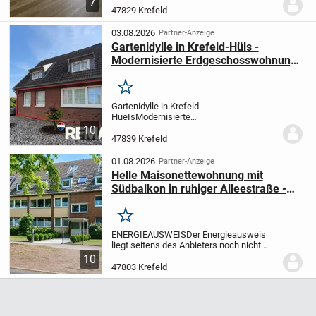
7
auf den neuesten Standard
47829 Krefeld
kernsaniert.
Die hier angebotene
Etagenwohnung (Wohneinheit 12)...
03.08.2026
Partner-Anzeige
Gartenidylle in Krefeld-Hüls -
Modernisierte Erdgeschosswohnung
mit Wintergarten zu verkaufen!
Merken
Gartenidylle in Krefeld
HueIs
Modernisierte
Erdgeschosswohnung mit Wintergarten in
10
gepflegtem Zweifamilienhaus
Ein
47839 Krefeld
Zuhause zum Wohlfuehlen
Wohnen mit
Hauscharakter
Es gibt Immobilien, die
01.08.2026
Partner-Anzeige
bereits...
Helle Maisonettewohnung mit
Südbalkon in ruhiger Alleestraße -
modernes Wohnen in Krefeld-
Kempener Feld
Merken
ENERGIEAUSWEIS
Der Energieausweis
liegt seitens des Anbieters noch nicht
vor.
---------------
Willkommen in Ihrem neuen
10
Zuhause! Diese stilvolle
47803 Krefeld
Maisonettewohnung vereint großzügiges
Wohnen auf...