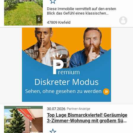
Merken
Diese Immobilie vermittelt auf den ersten
Blick das Gefühl eines klassischen
Reihenhauses, tatsächlich handelt es
6
sich jedoch um eine Eigentumswohnung
47809 Krefeld
mit eigenständigem Hauscharakter. Im
ländlichen...
30.07.2026
Partner-Anzeige
Top Lage Bismarckviertel! Geräumige
3-Zimmer-Wohnung mit großem Süd-
Balkon in ruhiger Lage