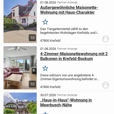
Bückerfeldstraße 18. Die Wohnung...
01.08.2026
Partner-Anzeige
Außergewöhnliche Maisonette-
Wohnung mit Haus-Charakter
Merken
Das Tiergartenviertel zählt zu den
begehrtesten Wohnlagen Krefelds und ist
geprägt von zahlreichen eindrucksvollen,
10
opulenten Altbauten. Inmitten dieses
47800 Krefeld
besonderen Viertels befindet sich, in
zweiter...
01.08.2026
Partner-Anzeige
4-Zimmer-Maisonettewohnung mit 2
Balkonen in Krefeld-Bockum
Merken
Diese exklusiv von uns angebotene 4-
Zimmer-Eigentumswohnung befindet sich
im 2. Ober-/Dachgeschoss eines ca. 1972
10
in Massivbauweise errichteten 8-
47800 Krefeld
Parteien-Hauses.
Auf ca. 70 m²
Gesamtwohnfläche...
30.07.2026
Partner-Anzeige
,,Haus-in-Haus"-Wohnung in
Meerbusch-Nähe