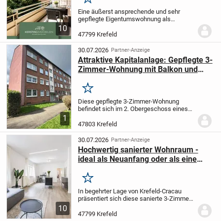
Merken
Eine äußerst ansprechende und sehr
gepflegte Eigentumswohnung als
attraktive Kaufgelegenheit!
Im 1.
10
Obergeschoss eines gepflegten
47799 Krefeld
Wohnhauses erwartet Sie diese schöne
Immobilie mit durchdachtem...
30.07.2026
Partner-Anzeige
Attraktive Kapitalanlage: Gepflegte 3-
Zimmer-Wohnung mit Balkon und
zuverlässigem Mieter in Krefeld
Merken
Diese gepflegte 3-Zimmer-Wohnung
befindet sich im 2. Obergeschoss eines
Mehrfamilienhauses aus dem Jahr 1977
1
und bietet eine Wohnfläche von ca. 65 m².
47803 Krefeld
Die Immobilie überzeugt durch ihren
sehr...
30.07.2026
Partner-Anzeige
Hochwertig sanierter Wohnraum -
ideal als Neuanfang oder als eine
Kapitalanlage mit Zukunft!
Merken
In begehrter Lage von Krefeld-Cracau
präsentiert sich diese sanierte 3-Zimmer-
Etagenwohnung als stilvolles Zuhause
10
mit gehobener Ausstattungsqualität und
47799 Krefeld
einem modernen Wohnkomfort. Die