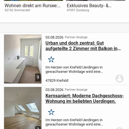
Wohnen direkt am Rursee:
Exklusives Beauty- &
ein Appartement und ein
Laserstudio in Duisburg
52152 Simmerath
47051 Duisburg
zusätzliches Wohnhaus in
Woffelsbach
03.08.2026
Partner-Anzeige
Urban und doch zentral: Gut
aufgeteilte 2 Zimmer mit Balkon in
beliebter Lage von Krefeld Uerdingen
Merken
Im Herzen von Krefeld Uerdingen in
gewachsener Wohnlage wird eine
Bestandsimmobilie mit 12 Wohneinheiten
9
auf den neuesten Standard
47829 Krefeld
kernsaniert.
Die hier angebotene Wohnung
im 1.Obergeschoss....
03.08.2026
Partner-Anzeige
Kernsaniert: Moderne Dachgeschoss-
Wohnung im beliebten Uerdingen.
Merken
Im Herzen von Krefeld Uerdingen in
gewachsener Wohnlage wird eine
Bestandsimmobilie mit 12 Wohneinheiten