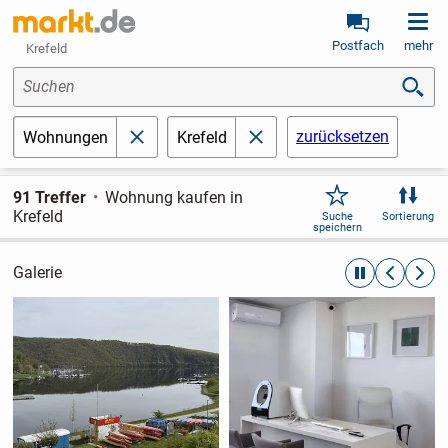
Postfach
mehr
Krefeld
Suchen
zurücksetzen
Wohnungen
Krefeld
schließen
schließen
91 Treffer
Wohnung kaufen in
Krefeld
Suche
Sortierung
speichern
Galerie
automatische R
zurückblät
weite