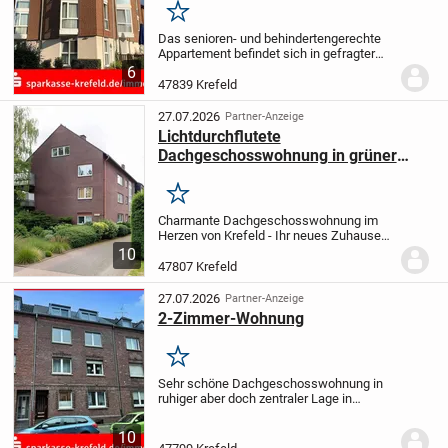
Merken
Das senioren- und behindertengerechte
Appartement befindet sich in gefragter
Lage von Krefeld-Hüls. Der
6
Gebäudekomplex wurde 1996 erbaut und
47839 Krefeld
besteht aus 45 Eigentumswohnungen,
einer Pflegestation/Seni...
27.07.2026
Partner-Anzeige
Lichtdurchflutete
Dachgeschosswohnung in grüner
ruhiger Lage
Merken
Charmante Dachgeschosswohnung im
Herzen von Krefeld - Ihr neues Zuhause
wartet auf Sie!
Diese einladende 2-
10
Zimmer-Dachgeschosswohnung im
47807 Krefeld
dritten Obergeschoss eines gepflegten
Dreietagenhauses bietet...
27.07.2026
Partner-Anzeige
2-Zimmer-Wohnung
Merken
Sehr schöne Dachgeschosswohnung in
ruhiger aber doch zentraler Lage in
Krefeld-Cracau. Das Haus wurde 1944
erstellt und nach Kriegsschäden 1954
10
wieder aufgebaut. Die Wohnung wurde