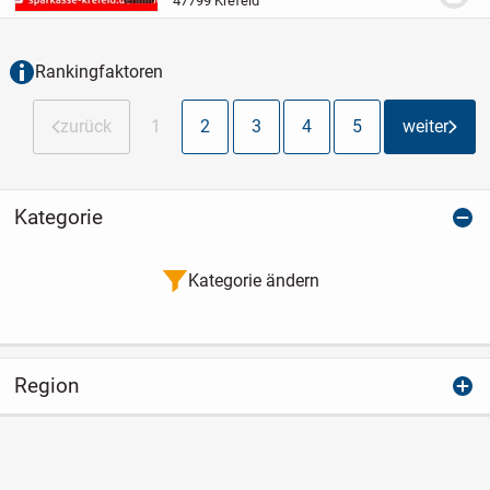
47799 Krefeld
mit einem hellen...
Rankingfaktoren
zurück
1
2
3
4
5
weiter
Kategorie
Kategorie ändern
Region