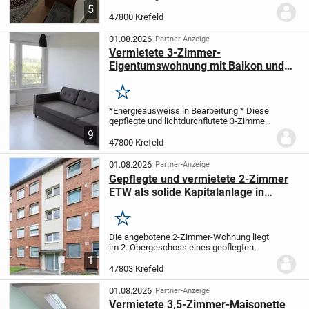
verbindet urbanes Wohnen mit einem
5
Hauch von Höhenluft. In der 6. Etage
47800 Krefeld
eines gepflegten Mehrfamilienhauses mit
insgesamt 7...
01.08.2026
Partner-Anzeige
Vermietete 3-Zimmer-
Eigentumswohnung mit Balkon und
Aufzug - Kapitalanlage mit
Perspektive
Merken
*Energieausweiss in Bearbeitung *
Diese
gepflegte und lichtdurchflutete 3-Zimmer-
Eigentumswohnung im 7. Obergeschoss
9
einer modernisierten Wohnanlage
47800 Krefeld
überzeugt durch einen durchdachten
Grundriss und...
01.08.2026
Partner-Anzeige
Gepflegte und vermietete 2-Zimmer
ETW als solide Kapitalanlage in
Krefeld
Merken
Die angebotene 2-Zimmer-Wohnung liegt
im 2. Obergeschoss eines gepflegten
Mehrfamilienhauses aus dem Jahr 1977.
1
Auf einer Wohnfläche von ca. 47,11 m²
47803 Krefeld
bietet sie eine praktische Raumaufteilung
und...
01.08.2026
Partner-Anzeige
Vermietete 3,5-Zimmer-Maisonette