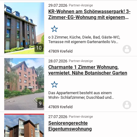
Wohnung...
29.07.2026
Partner-Anzeige
KR-Wohnen am Schönwasserpark! 3-
Zimmer-EG-Wohnung mit eigenem
Gartenanteil in ruhiger Lage!
Merken
o 3 Zimmer, Küche, Diele, Bad, Gäste-WC,
Terrasse mit eigenem Gartenanteil
o Vom
ca. 30 m² großen Wohnzimmer aus haben
10
Sie Zugang zu der nach Westen
47809 Krefeld
ausgerichteten Terrasse.
o Sowohl
Schlafzimmer (ca....
28.07.2026
Partner-Anzeige
Charmante 1 Zimmer Wohnung,
vermietet, Nähe Botanischer Garten
Merken
Das Appartement besteht aus einem
Wohn- Schlafzimmer, Duschbad und
kleiner Küche und ist seit September
9
2014 vermietet.
Der zugehörige
47809 Krefeld
Tiefgaragenstellplatz ist seit Mai 2017
vermietet.
Eine...
27.07.2026
Partner-Anzeige
Seniorengerechte
Eigentumswohnung