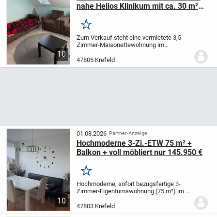
nahe Helios Klinikum mit ca. 30 m²
zusätzlicher Nutzfläche
Merken
Zum Verkauf steht eine vermietete 3,5-
Zimmer-Maisonettewohnung im
Dachgeschoss eines im Jahr 1960
10
errichteten Mehrfamilienhauses in
47805 Krefeld
Krefeld-Dießem/Lehmheide.
Die Wohnung
verfügt über ca. 78 m²...
01.08.2026
Partner-Anzeige
Hochmoderne 3-Zi.-ETW 75 m² +
Balkon + voll möbliert nur 145.950 €
Merken
Hochmoderne, sofort bezugsfertige 3-
Zimmer-Eigentumswohnung (75 m²) im 7.
Obergeschoss eines gepflegten 12-
10
geschossigen Mehrfamilienhauses
47803 Krefeld
(Baujahr 1977) in Krefeld,