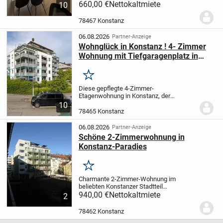
vorhanden) einer gepflegten Wohnanlage
660,00 €
Nettokaltmiete
10
ist die unkomplizierte Lösung für alle, die
in Konstanz sofort bezugsfertig wohnen...
78467 Konstanz
06.08.2026
Partner-Anzeige
Wohnglück in Konstanz ! 4- Zimmer
Wohnung mit Tiefgaragenplatz in
begehrter Lage
Merken
Diese gepflegte 4-Zimmer-
Etagenwohnung in Konstanz, der
attraktiven Universitätsstadt am
10
Bodensee, bietet mit ca. 118 m²
78465 Konstanz
Wohnfläche ein großzügiges und zugleich
gut durchdachtes Zuhause für Familien,...
06.08.2026
Partner-Anzeige
Schöne 2-Zimmerwohnung in
Konstanz-Paradies
Merken
Charmante 2-Zimmer-Wohnung im
beliebten Konstanzer Stadtteil
Paradies
940,00 €
Diese charmante 2-Zimmer-
Nettokaltmiete
2
Wohnung befindet sich im Herzen des
beliebten Konstanzer Stadtteils Paradies
78462 Konstanz
und überzeugt durch ihre...