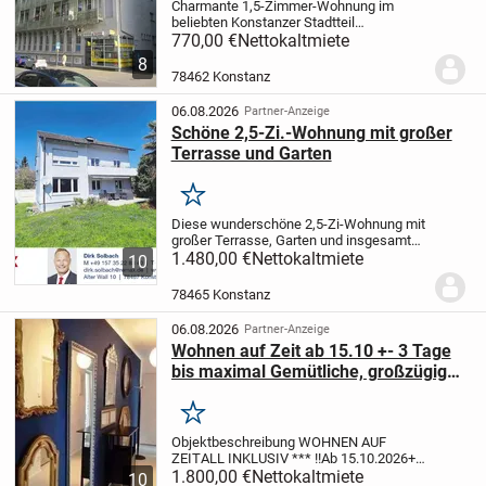
Charmante 1,5-Zimmer-Wohnung im
beliebten Konstanzer Stadtteil
Paradies
Diese charmante 1,5-Zimmer-
770,00 €
Nettokaltmiete
Wohnung befindet sich im Herzen des
8
beliebten Konstanzer Stadtteils Paradies
78462 Konstanz
und überzeugt durch...
06.08.2026
Partner-Anzeige
Schöne 2,5-Zi.-Wohnung mit großer
Terrasse und Garten
Merken
Diese wunderschöne 2,5-Zi-Wohnung mit
großer Terrasse, Garten und insgesamt
89 m² Wohnfläche befindet sich im
1.480,00 €
Nettokaltmiete
10
attraktiven Konstanzer Stadtteil
Dettingen, in einem gepflegten 3-
78465 Konstanz
Familienhaus.
Zur...
06.08.2026
Partner-Anzeige
Wohnen auf Zeit ab 15.10 +- 3 Tage
bis maximal Gemütliche, großzügige
voll möbeliert und ausgestattete 2
Zi.- Wohnung, Balkon, Stellplatz
Merken
Objektbeschreibung WOHNEN AUF
ZEIT
ALL INKLUSIV *** !!
Ab 15.10.2026+-
3 Tage bis maximal Ende Ende März 2027
1.800,00 €
Nettokaltmiete
10