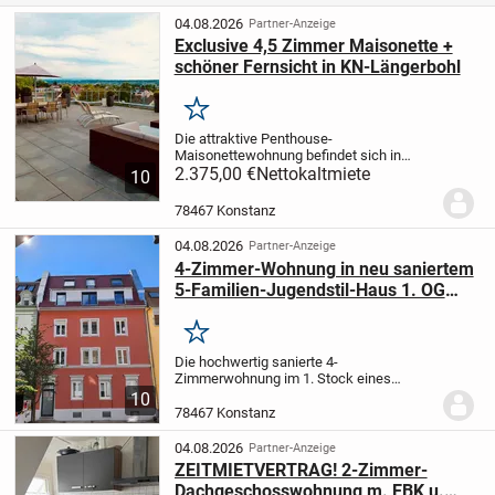
04.08.2026
Partner-Anzeige
Exclusive 4,5 Zimmer Maisonette +
schöner Fernsicht in KN-Längerbohl
Merken
Die attraktive Penthouse-
Maisonettewohnung befindet sich in
einem modernen Fünffamilienhaus mit
2.375,00 €
Nettokaltmiete
10
nur 5 Wohneinheiten, das im Jahr 2011
erbaute Gebäude wird über eine
78467 Konstanz
Gas/Solarthermieheizung beheizt und...
04.08.2026
Partner-Anzeige
4-Zimmer-Wohnung in neu saniertem
5-Familien-Jugendstil-Haus 1. OG
Provisionsfrei
Merken
Die hochwertig sanierte 4-
Zimmerwohnung im 1. Stock eines
eleganten 5-Familien-Jugendstilhauses
10
besticht durch ihre moderne Ausstattung
78467 Konstanz
und umweltfreundliche Technik,
einschließlich einer Wärmepumpe...
04.08.2026
Partner-Anzeige
ZEITMIETVERTRAG! 2-Zimmer-
Dachgeschosswohnung m. EBK u.