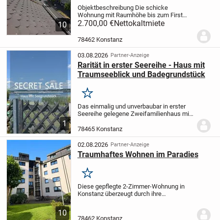
Objektbeschreibung Die schicke
Wohnung mit Raumhöhe bis zum First
befindet sich in einem Stadthaus mit
2.700,00 €
Nettokaltmiete
10
insgesamt 4 Einheiten . Die Wohnung
verfügt über viele Fenster und eine große
78462 Konstanz
Terrasse Richtung...
03.08.2026
Partner-Anzeige
Rarität in erster Seereihe - Haus mit
Traumseeblick und Badegrundstück
Merken
Das einmalig und unverbaubar in erster
Seereihe gelegene Zweifamilienhaus mit
Einliegerwohnung wurde im Jahr 1968 in
1
massiver Bauweise errichtet. Das Haus
78465 Konstanz
verfügt über eine Wohnfläche von ca. 225
m²,...
02.08.2026
Partner-Anzeige
Traumhaftes Wohnen im Paradies
Merken
Diese gepflegte 2-Zimmer-Wohnung in
Konstanz überzeugt durch ihre
durchdachte Raumaufteilung, den
angenehmen Wohnkomfort und ihre
10
attraktive Lage. Auf 70 m² Wohnfläche
78462 Konstanz