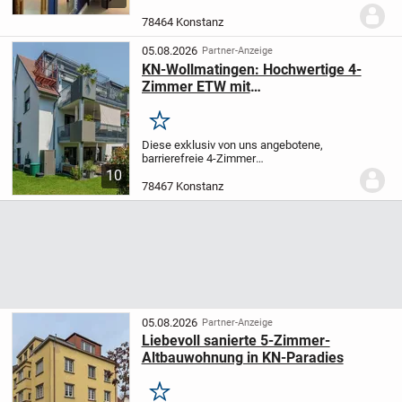
zu mieten
großzügige 70 qm große, sehr
hübsche und zentral gelegene 2 Zimmer /
78464 Konstanz
Küche/ Bad...
05.08.2026
Partner-Anzeige
KN-Wollmatingen: Hochwertige 4-
Zimmer ETW mit
Sondernutzungsrecht am Garten zzgl.
1 TG-Stellplatz
Merken
Diese exklusiv von uns angebotene,
barrierefreie 4-Zimmer
Erdgeschosswohnung befindet sich in
10
ruhiger und naturnaher Lage von
78467 Konstanz
Konstanz-Wollmatingen. Das
Wohnensemble aus dem Jahre 2019,
bestehend aus...
05.08.2026
Partner-Anzeige
Liebevoll sanierte 5-Zimmer-
Altbauwohnung in KN-Paradies
Merken