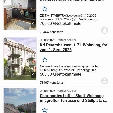
großen Garten in KN Uninähe
Merken
ZEITMIETVERTRAG:
Ab dem 01.10.2026
bis vorerst 31.03.2027 (ggf. Verlängerung
1-6 Monate, da das Haus abgerissen
700,00 €
Nettokaltmiete
9
wird) steht die 2-Zimmer-
Dachgeschosswohnung in ruhiger Lage
78464 Konstanz
von Konstanz (Uninähe) zur...
03.08.2026
Partner-Anzeige
KN Petershausen, 1-Zi. Wohnung, frei
zum 1. Sep. 2026
Merken
Neuwertiges Haus mit großzügigen hellen
Fluren und gut nutzbarer Tiefgarage in der
sich der KFZ-Doppelparkerstellplatz
500,00 €
Nettokaltmiete
9
befindet. Die Bewohner sind zum größten
Teil Studenten. Schöne stimmige...
78467 Konstanz
03.08.2026
Partner-Anzeige
Charmantes Loft !!!!Stadt-Wohnung
mit großer Terrasse und Stellplatz im
Herzen von Konstanz
Merken