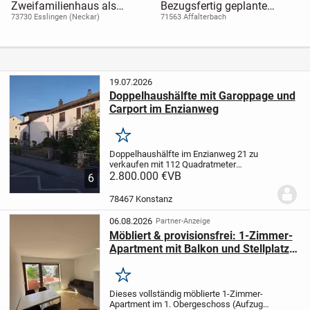
Zweifamilienhaus als
Bezugsfertig geplante
Doppelhaushälfte in
moderne Doppelhaushälfte
73730 Esslingen (Neckar)
71563 Affalterbach
Esslingen, Stadtteil
auf ca. 124?m² - Einzug in
Oberesslingen
ca. 12 Monaten möglich!
19.07.2026
Doppelhaushälfte mit Garoppage und
Carport im Enzianweg
Merken
Doppelhaushälfte im Enzianweg 21 zu
verkaufen mit 112 Quadratmeter
Wohnfläche und 610 Quadratmeter
2.800.000 €
VB
6
Grundstück inklusive Garage und Carport
und Treibhaus aus dem Jahre 1950 für
78467 Konstanz
Schlappe 2,8 Millionen...
06.08.2026
Partner-Anzeige
Möbliert & provisionsfrei: 1-Zimmer-
Apartment mit Balkon und Stellplatz
in Konstanz-Petershausen
Merken
Dieses vollständig möblierte 1-Zimmer-
Apartment im 1. Obergeschoss (Aufzug