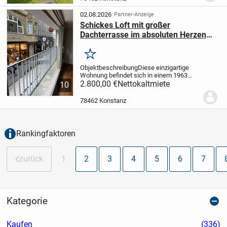
erwartet Sie ein einladendes...
02.08.2026
Partner-Anzeige
Schickes Loft mit großer
Dachterrasse im absoluten Herzen
von Konstanz , 1 A Fußgängerzone ,
Rosgartenstraße
Merken
Objektbeschreibung
Diese einzigartige
Wohnung befindet sich in einem 1963
erstellten Stadthaus im Herzen der
2.800,00 €
Nettokaltmiete
10
Konstanzer Altstadt und wurde in
2025/2026 kernsaniert
78462 Konstanz
.
Raumaufteilung
Ein großes...
Rankingfaktoren
zurück
1
2
3
4
5
6
7
Kategorie
Kaufen
(336)