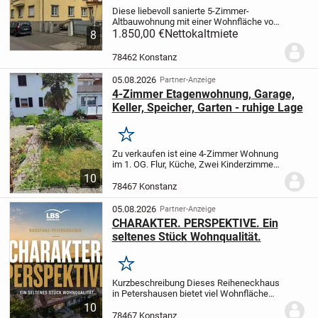
Diese liebevoll sanierte 5-Zimmer-
Altbauwohnung mit einer Wohnfläche von
ca. 115 m² befindet sich im 2.
1.850,00 €
Nettokaltmiete
8
Obergeschoss eines gepflegten
Mehrfamilienhauses mit vier
78462 Konstanz
Wohneinheiten aus dem Baujahr...
05.08.2026
Partner-Anzeige
4-Zimmer Etagenwohnung, Garage,
Keller, Speicher, Garten - ruhige Lage
Merken
Zu verkaufen ist eine 4-Zimmer Wohnung
im 1. OG. Flur, Küche, Zwei Kinderzimmer
je ca. 12 qm, Wohnzimmer ca. 16qm,
10
Schlafzimmer ca. 17 qm, Balkon ca. 10
78467 Konstanz
qm. Kellerraum gefliest ca. 16 qm.
Speicher mit...
05.08.2026
Partner-Anzeige
CHARAKTER. PERSPEKTIVE. Ein
seltenes Stück Wohnqualität.
Merken
Kurzbeschreibung Dieses Reiheneckhaus
in Petershausen bietet viel Wohnfläche
auf einem schönen Grundstück. Garten,
10
Terrasse und zwei Balkone schaffen
78467 Konstanz