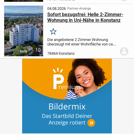
wertvolle Außenbereiche. Objekt Manche
Häuser...
04.08.2026
Partner-Anzeige
Sofort bezugsfrei: Helle 2-Zimmer-
Wohnung in Uni-Nähe in Konstanz
Merken
Die angebotene 2 Zimmer Wohnung
überzeugt mit einer Wohnfläche von ca.
64 m² sowie einem durchdachten
10
Grundriss, der sowohl Eigennutzer als
78464 Konstanz
auch Kapitalanleger anspricht. Helle
Räume und eine...