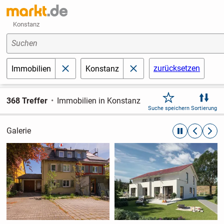
Konstanz
Suchen
zurücksetzen
Immobilien
Konstanz
schließen
schließen
368 Treffer
Immobilien in Konstanz
Suche speichern
Sortierung
Galerie
automatische R
zurückblät
weite