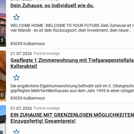
Dein Zuhause, so individuell wie du.
Merken
WELCOME HOME. WELCOME TO YOUR FUTURE.
Dein Zuhause ist 
vier Wände - es ist dein Rückzugsort, dein Investment, dein neuer
Lebensabschnitt.
White&Black macht Wohneigentum bezahlbar, mo
3
83059 Kolbermoor
21.07.2026
Partner-Anzeige
Gepflegte 1 Zimmerwohnung mit Tiefgaragenstellpla
Kellerabteil
Merken
Die angebotene Eigentumswohnung befindet sich im 3. Obergescho
gepflegten Mehrfamilienhauses aus dem Jahr 1995 in einer ruhig
10
in Kolbermoor. Das Gebäude verfügt über keinen Aufzug....
83059 Kolbermoor
21.07.2026
Partner-Anzeige
EIN ZUHAUSE MIT GRENZENLOSEN MÖGLICHKEITEN
Einzugsfertig! Gesamtpreis!