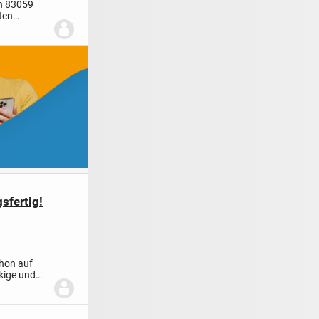
n 83059
ten
fertig!
chon auf
ckige und