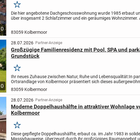
Merken
Die hier angebotene Dachgeschosswohnung wurde 1985 erbaut un
über insgesamt 2 Schlafzimmer und ein geräumiges Wohnzimmer.
befindet sich in der Wohnung noch ein renoviertes Badezimmer...
10
83059 Kolbermoor
28.07.2026
Partner-Anzeige
Großzügige Familienresidenz mit Pool, SPA und par
Grundstück
Merken
Ihr neues Zuhause zwischen Natur, Ruhe und Lebensqualität:
In pa
Ortsrandlage von Kolbermoor präsentiert sich dieses außergewöhn
10
Anwesen als Rückzugsort für Familien, die naturnahes...
83059 Kolbermoor
28.07.2026
Partner-Anzeige
Moderne Doppelhaushälfte in attraktiver Wohnlage v
Kolbermoor
Merken
Diese gepflegte Doppelhaushälfte, erbaut ca. im Jahr 1983 in solide
Massivbauweise, überzeugt durch ihr großzügiges Raumangebot 