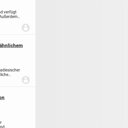
d verfügt
 Außerdem
kähnlichem
radiesischer
liche
on
r
und