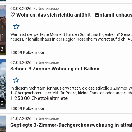
03.08.2026
Partner-Anzeige
🤍 Wohnen, das sich richtig anfühlt - Einfamilienhaus
Merken
Wann ist der perfekte Moment für den Schritt ins Eigenheim? Genau 
neues Einfamilienhaus in der Region Rosenheim wartet auf dich. A
großzügigen 150 m² erlebst du modernes Wohnen in einer...
3
83059 Kolbermoor
02.08.2026
Partner-Anzeige
Schöne 3 Zimmer Wohnung mit Balkon
Merken
In diesem Mehrfamilienhaus erwartet Sie diese stilvolle 3-Zimmer
1. Obergeschoss – perfekt für Paare, kleine Familien oder anspruch
Singles. Die Wohnung überzeugt durch ihren offenen...
1.250,00 €
Nettokaltmiete
10
83059 Kolbermoor
31.07.2026
Partner-Anzeige
Gepflegte 3-Zimmer-Dachgeschosswohnung in attrak