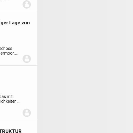
ger Lage von
eschoss
bermoor.
das mit
ichkeiten
STRUKTUR