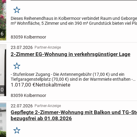
Merken
Dieses Reihenendhaus in Kolbermoor verbindet Raum und Geborge
m² Wohnfläche, 5 Zimmer und ein 390 m² Grundstück bieten viel Pla
Familien, Paare mit Homeoffice oder Mehrgenerationen....
6
83059 Kolbermoor
23.07.2026
Partner-Anzeige
2-Zimmer EG-Wohnung in verkehrsgünstiger Lage
Merken
- Stufenloser Zugang - Die Antennengebühr (17,00 €) und ein
Tiefgaragenstellplatz (70,00 €) sind in der Warmmiete enthalten -
Fussbodenheizung, elektrische Rollos - Moderner Grundriss und
1.017,00 €
Nettokaltmiete
10
hochwertige...
83059 Kolbermoor
22.07.2026
Partner-Anzeige
Gepflegte 2-Zimmer-Wohnung mit Balkon und TG-Stel
bezugsfrei ab 01.08.2026
Merken