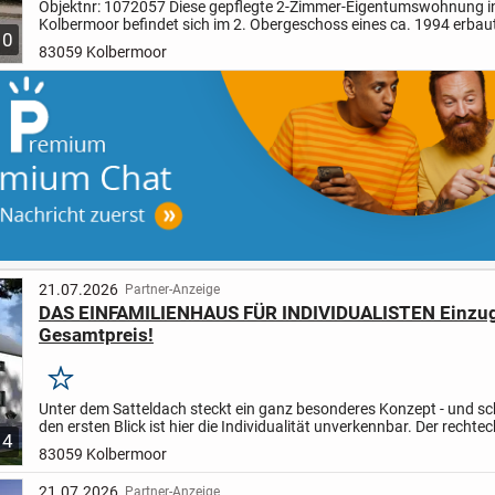
Objektnr: 1072057
Diese gepflegte 2-Zimmer-Eigentumswohnung i
Kolbermoor befindet sich im 2. Obergeschoss eines ca. 1994 erbau
10
Mehrfamilienhauses und bietet auf ca. 66,78 m² Wohnfläche...
83059 Kolbermoor
21.07.2026
Partner-Anzeige
DAS EINFAMILIENHAUS FÜR INDIVIDUALISTEN Einzugs
Gesamtpreis!
Merken
Unter dem Satteldach steckt ein ganz besonderes Konzept - und s
den ersten Blick ist hier die Individualität unverkennbar. Der rechte
4
versetzte Grundriss verleiht Design 1 eine Optik...
83059 Kolbermoor
21.07.2026
Partner-Anzeige