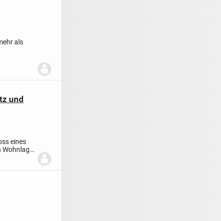
mehr als
dern...
tz und
ss eines
en Wohnlage