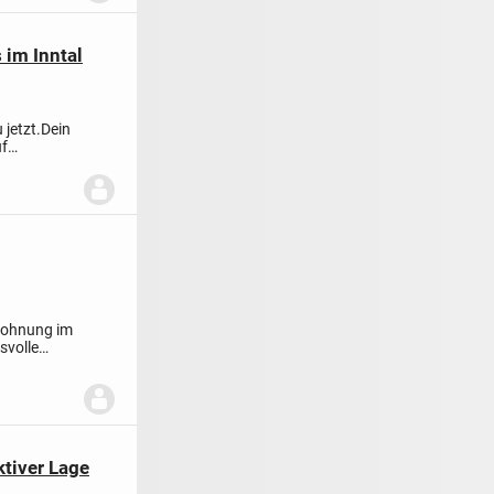
 im Inntal
jetzt.
Dein
uf
-Wohnung im
svolle
tiver Lage