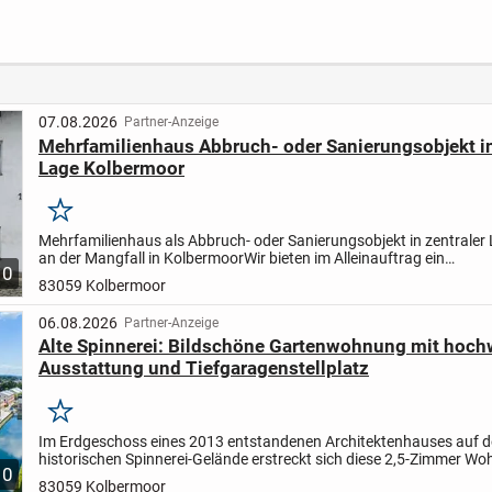
W mit Walmdach
mit QNG-Zertifikat!
Münch
en
07.08.2026
Partner-Anzeige
Mehrfamilienhaus Abbruch- oder Sanierungsobjekt in
Lage Kolbermoor
Merken
Mehrfamilienhaus als Abbruch- oder Sanierungsobjekt in zentraler 
an der Mangfall in Kolbermoor
Wir bieten im Alleinauftrag ein
10
Mehrfamilienhaus mit einer Grundstücksfläche von ca. 567 m²...
83059 Kolbermoor
06.08.2026
Partner-Anzeige
Alte Spinnerei: Bildschöne Gartenwohnung mit hoch
Ausstattung und Tiefgaragenstellplatz
Merken
Im Erdgeschoss eines 2013 entstandenen Architektenhauses auf 
historischen Spinnerei-Gelände erstreckt sich diese 2,5-Zimmer W
10
zusätzlichem Abstellraum über eine Wohnfläche von 97...
83059 Kolbermoor