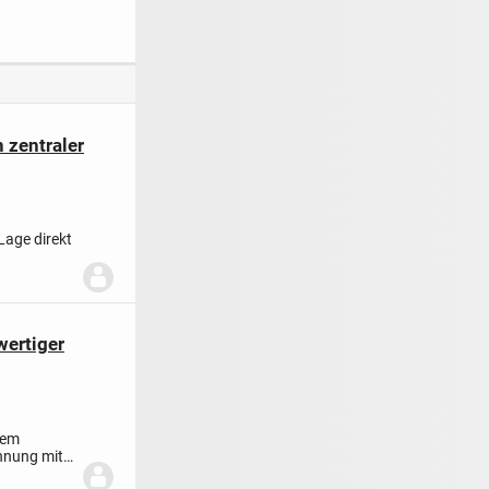
en/Haidhaus
und eigener
Heizung in
Augsburg-
Göggingen
 zentraler
Lage direkt
wertiger
dem
ohnung mit