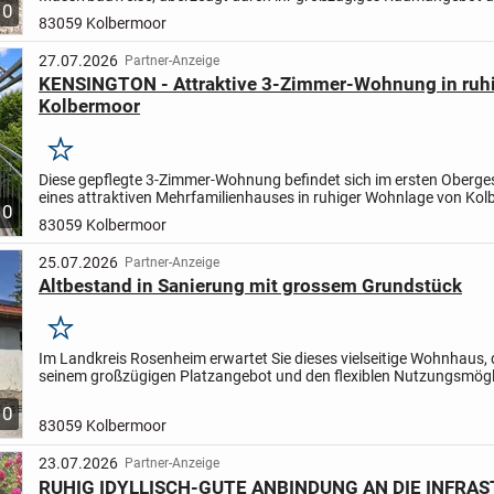
10
vielfältige Nutzungsmöglichkeiten. Auf einem ca. 325 m² großen...
83059 Kolbermoor
27.07.2026
Partner-Anzeige
KENSINGTON - Attraktive 3-Zimmer-Wohnung in ruhi
Kolbermoor
Merken
Diese gepflegte 3-Zimmer-Wohnung befindet sich im ersten Oberg
eines attraktiven Mehrfamilienhauses in ruhiger Wohnlage von Kol
10
Mit einer Wohnfläche von ca. 84 m² überzeugt die...
83059 Kolbermoor
25.07.2026
Partner-Anzeige
Altbestand in Sanierung mit grossem Grundstück
Merken
Im Landkreis Rosenheim erwartet Sie dieses vielseitige Wohnhaus, 
seinem großzügigen Platzangebot und den flexiblen Nutzungsmögl
überzeugt. Mit einer Wohnfläche von ca. 237 m² sowie...
10
83059 Kolbermoor
23.07.2026
Partner-Anzeige
RUHIG IDYLLISCH-GUTE ANBINDUNG AN DIE INFRA