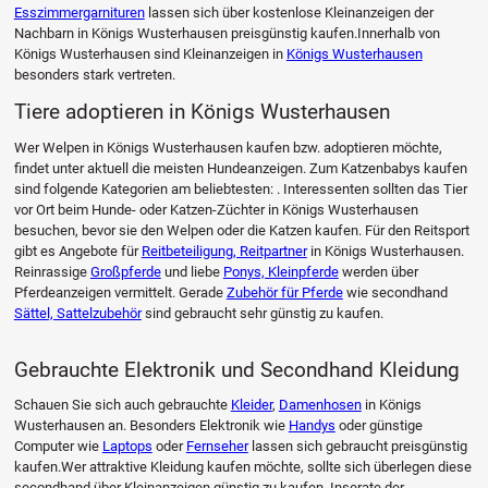
Esszimmergarnituren
lassen sich über kostenlose Kleinanzeigen der
Nachbarn in Königs Wusterhausen preisgünstig kaufen.Innerhalb von
Königs Wusterhausen sind Kleinanzeigen in
Königs Wusterhausen
besonders stark vertreten.
Tiere adoptieren in Königs Wusterhausen
Wer Welpen in Königs Wusterhausen kaufen bzw. adoptieren möchte,
findet unter aktuell die meisten Hundeanzeigen. Zum Katzenbabys kaufen
sind folgende Kategorien am beliebtesten: . Interessenten sollten das Tier
vor Ort beim Hunde- oder Katzen-Züchter in Königs Wusterhausen
besuchen, bevor sie den Welpen oder die Katzen kaufen. Für den Reitsport
gibt es Angebote für
Reitbeteiligung, Reitpartner
in Königs Wusterhausen.
Reinrassige
Großpferde
und liebe
Ponys, Kleinpferde
werden über
Pferdeanzeigen vermittelt. Gerade
Zubehör für Pferde
wie secondhand
Sättel, Sattelzubehör
sind gebraucht sehr günstig zu kaufen.
Gebrauchte Elektronik und Secondhand Kleidung
Schauen Sie sich auch gebrauchte
Kleider
,
Damenhosen
in Königs
Wusterhausen an. Besonders Elektronik wie
Handys
oder günstige
Computer wie
Laptops
oder
Fernseher
lassen sich gebraucht preisgünstig
kaufen.Wer attraktive Kleidung kaufen möchte, sollte sich überlegen diese
secondhand über Kleinanzeigen günstig zu kaufen. Inserate der