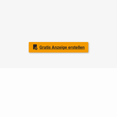
Gratis Anzeige erstellen
Nutzungsbedingungen
Datenschutz
Barrierefreiheit
Impressum
Kontakt
Hilfe
Sicherheit
Jugendschutz
Login
Konto löschen
Premium buchen
Abo kündigen
Ratgeber
Newsletter
Über uns
Jobs
Werbung
Facebook
Widget erstellen