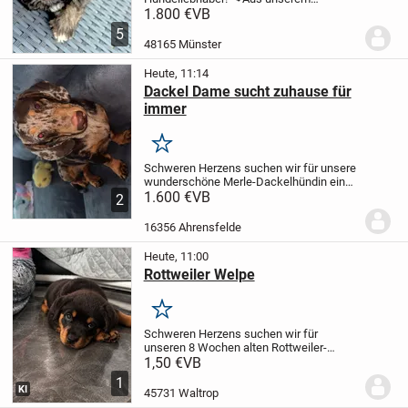
aktuellen Wurf sucht eine wunderschöne,
1.800 €
VB
kerngesunde und verspielte Hündin ab
5
sofort ein liebevolles Zuhause auf
48165 Münster
Lebenszeit.
Geburtsdatum: 03....
Heute, 11:14
Dackel Dame sucht zuhause für
immer
Merken
Schweren Herzens suchen wir für unsere
wunderschöne Merle-Dackelhündin ein
liebevolles Zuhause auf Lebenszeit.
1.600 €
VB
Sie
2
ist eine sehr verschmuste, aufgeweckte
und freundliche Hündin, die die Nähe zu
16356 Ahrensfelde
ihren...
Heute, 11:00
Rottweiler Welpe
Merken
Schweren Herzens suchen wir für
unseren 8 Wochen alten Rottweiler-
Welpen ein neues, liebevolles und
1,50 €
VB
verantwortungsbewusstes Zuhause.
Der
1
Welpe ist:
8 Wochen alt
Gechippt
Einmal
KI
45731 Waltrop
entwurmt
Tierpass...