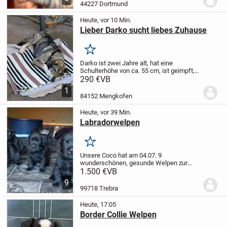
dürfen ab der 12. Lebenswoche in ihr
44227 Dortmund
neues, liebevolles Zuhause...
Heute, vor 10 Min.
Lieber Darko sucht liebes Zuhause
Merken
Darko ist zwei Jahre alt, hat eine
Schulterhöhe von ca. 55 cm, ist geimpft,
gechipt und i. Besitz eines EU-
290 €
VB
Ausweises.
Darko ist sehr lieb, anhänglich
1
und unkompliziert. Mit Hündinnen versteht
84152 Mengkofen
er sich...
Heute, vor 39 Min.
Labradorwelpen
Merken
Unsere Coco hat am 04.07. 9
wunderschönen, gesunde Welpen zur
Welt gebracht. Es sind 5 Hündinnen 3 x
1.500 €
VB
schwarz, 2 x hell und 4 schwarze
9
Rüden.
Coco ist ein Goldator 75%
99718 Trebra
Labrador und 25% Golden...
Heute, 17:05
Border Collie Welpen