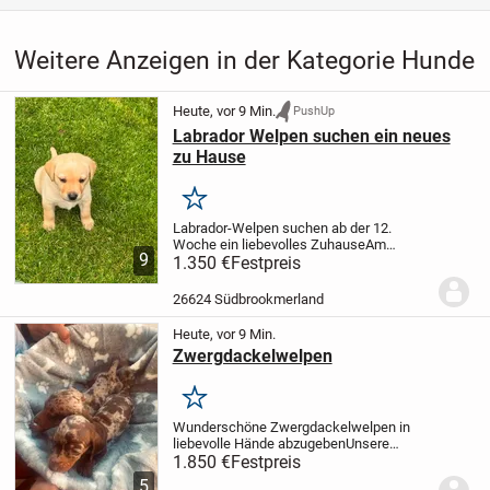
Weitere Anzeigen in der Kategorie Hunde
Heute, vor 9 Min.
PushUp
Labrador Welpen suchen ein neues
zu Hause
Merken
Labrador-Welpen suchen ab der 12.
Woche ein liebevolles Zuhause
Am
9
23.06.2026 hat unsere Labrador-Hündin 8
1.350 €
Festpreis
gesunde Welpen zur Welt gebracht – 4
Mädchen und 4 Rüden.
Die Welpen
26624 Südbrookmerland
wachsen liebevoll im...
Heute, vor 9 Min.
Zwergdackelwelpen
Merken
Wunderschöne Zwergdackelwelpen in
liebevolle Hände abzugeben
Unsere
bezaubernden Zwergdackelwelpen
1.850 €
Festpreis
wurden am 22.06.2026 geboren und
5