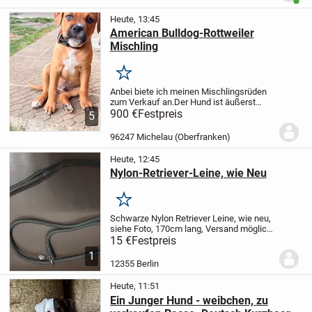
Benut
ziehen.
Ak...
Heute, 13:45
American Bulldog-Rottweiler
Mischling
Merken
Anbei biete ich meinen Mischlingsrüden
zum Verkauf an.
Der Hund ist äußerst
introvertiert da er aktuell noch mit beiden
900 €
Festpreis
5
Elterntieren lebt.
Er ist sehr aufgeweckt
fröhlich und lernt schnell.
96247 Michelau (Oberfranken)
Heute, 12:45
Nylon-Retriever-Leine, wie Neu
Merken
Schwarze Nylon Retriever Leine, wie neu,
siehe Foto, 170cm lang,
Versand möglich
+5.-€, Nichtraucherhaushalt
15 €
Festpreis
1
12355 Berlin
Heute, 11:51
Ein Junger Hund - weibchen, zu