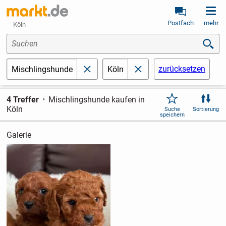
Postfach
mehr
Köln
Suchen
zurücksetzen
Mischlingshunde
Köln
schließen
schließen
4 Treffer
Mischlingshunde kaufen in
Köln
Suche
Sortierung
speichern
Galerie