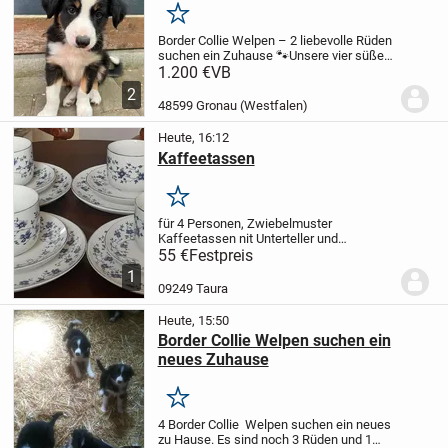
Merken
Border Collie Welpen – 2 liebevolle Rüden
suchen ein Zuhause 🐾
Unsere vier süßen
Border-Collie-Rüden suchen ab der 12.
1.200 €
VB
Lebenswoche (Mitte August) ein
2
liebevolles Zuhause, in dem sie für
48599 Gronau (Westfalen)
immer...
Heute, 16:12
Kaffeetassen
Merken
für 4 Personen, Zwiebelmuster
Kaffeetassen nit Unterteller und
Kuchenteller, sehr gutem Zustand. Eiteres
55 €
Festpreis
Zubehör auf Anfrage.
1
09249 Taura
Heute, 15:50
Border Collie Welpen suchen ein
neues Zuhause
Merken
4 Border Collie Welpen suchen ein neues
zu Hause. Es sind noch 3 Rüden und 1