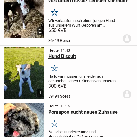
verkaufen Rasse: Deutsch Kurzhaar
mit Border Collie Mischung
Merken
Wir verkaufen noch einen jungen Hund
aus unserem Wurf.
Geboren am
29.07.2025
650 €
VB
Rasse: Deutsch Kurzhaar mit
2
Border Collie Mischung
Gerne schicke ich
Ihnen aktuelle Bilder! Mehr Text folgt...
36419 Geisa
Heute, 11:43
Hund Biscuit
Merken
Hallo wir müssen uns leider aus
gesundheitlichen Gründen von unseren
geliebten Hund trennen.Er ist
300 €
VB
stubenrein,kann alleine bleiben und hört
1
auf Befehle er macht sich bemerkbar
59494 Soest
wenn er auf die Toilette...
Heute, 11:15
Pomapoo sucht neues Zuhause
Merken
🐾 Liebe Hundefreunde und
Hundeliebhaber! 🐾
Aus unserem