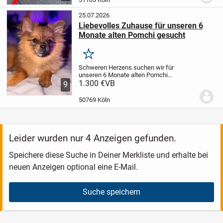
25.07.2026
Liebevolles Zuhause für unseren 6
Monate alten Pomchi gesucht
Merken
Schweren Herzens suchen wir für
unseren 6 Monate alten Pomchi
(Pomeranian-Chihuahua-Mischling) ein
1.300 €
VB
9
neues, liebevolles Zuhause. Aufgrund der
zeitintensiven Therapien unserer Tochter
50769 Köln
können wir ihm...
Leider wurden nur 4 Anzeigen gefunden.
Speichere diese Suche in Deiner Merkliste und erhalte bei
neuen Anzeigen optional eine E-Mail.
Suche speichern