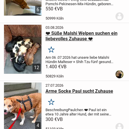
Pomchi-Pekinesen-Mix-Hündin, geboren
am 02.03., sucht ein liebevolles Zuhause.
550 €
VB
6
Penny ist eine fröhliche, verspielte und
sehr lernbegierige kleine Hündin. Sie...
50999 Köln
03.08.2026
❤️ Süße Malshi Welpen suchen ein
liebevolles Zuhause ❤️
Merken
Am 06 .07.2026 hat unsere liebe Malshi
Hündin Malteser × Shih Tzu fünf gesunde
Welpen zur Welt gebracht
1.400 €
VB
🐶 Verfügbar
12
sind
4 Rüden
1 Hündin schwarz weiß
gefleckt
Der Malshi ist eine wundervolle...
50829 Köln
27.07.2026
Arme Socke Paul sucht Zuhause
Merken
Beschreibung
Paulchen ❤️
Paul ist ein
etwa 10 Jahre alter Hund, der mit seinem
ruhigen und sanften Wesen sofort das
300 €
VB
Herz berührt.
Sein Frauchen ist verstorben
4
und plötzlich steht er völlig...
51103 Köln