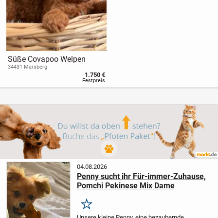
Süße Covapoo Welpen
34431 Marsberg
1.750 €
Festpreis
04.08.2026
Penny sucht ihr Für-immer-Zuhause,
Pomchi Pekinese Mix Dame
Merken
Unsere kleine Penny, eine bezaubernde