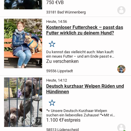
Hündin zu haben .Mutter ist Border Collie
750 €
VB
1
Vater Australian Shepherd.
Beide Eltern
leben auf meinen Hof in 33181 Bad...
33181 Bad Wünnenberg
Heute, 14:56
Kostenloser Futtercheck – passt das
Futter wirklich zu deinem Hund?
Merken
Du kennst das vielleicht auch:
Man kauft
ein neues Futter – und am Ende passt es
doch nicht.
Zu verschenken
Seit über 19 Jahren
1
unterstütze ich Hundehalter dabei, die
passende Ernährung für ihren Vierbeiner
59556 Lippstadt
zu...
Heute, 14:12
Deutsch kurzhaar Welpen Rüden und
Hündinnen
Merken
🐾 Unsere Deutsch-Kurzhaar-Welpen
suchen ein liebevolles Zuhause! 🐾
Mit viel
Liebe und Fürsorge aufgezogen, sind
1.100 €
Festpreis
7
unsere kleinen Deutsch-Kurzhaar-Welpen
bald bereit, in ihr neues Zuhause zu
58513 Lüdenscheid