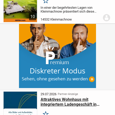
Merken
In einer der begehrtesten Lagen von
Kleinmachnow präsentiert sich diese
exklusive Villa als echtes Juwel für
10
anspruchsvolle Käufer, die Komfort, Stil
14532 Kleinmachnow
und Privatsphäre zu schätzen wissen. Die
im Jahr...
29.07.2026
Partner-Anzeige
Attraktives Wohnhaus mit
integriertem Ladengeschäft in
Kleinmachnow - Ihr perfektes
Investment!