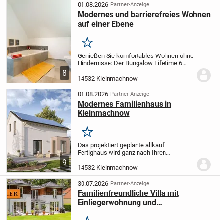
Südwestgrundstück...
01.08.2026
Partner-Anzeige
Modernes und barrierefreies Wohnen
auf einer Ebene
Merken
Genießen Sie komfortables Wohnen ohne
Hindernisse: Der Bungalow Lifetime 6
überzeugt durch seine durchdachte
8
Raumaufteilung. Auf etwa 70 m² verteilen
14532 Kleinmachnow
sich zwei Zimmer, die Ihnen großzügigen
Bewegungss...
01.08.2026
Partner-Anzeige
Modernes Familienhaus in
Kleinmachnow
Merken
Das projektiert geplante allkauf
Fertighaus wird ganz nach Ihren
individuellen Wünschen und
9
Vorstellungen gefertigt. Sie können Ihren
14532 Kleinmachnow
Traum vom Eigenheim genau nach Ihren
Bedürfnissen gestalten und...
30.07.2026
Partner-Anzeige
Familienfreundliche Villa mit
Einliegerwohnung und
Gartenparadies