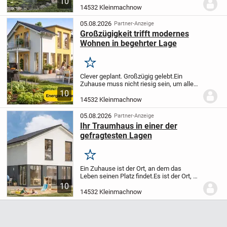
10
Dinge, die den größten Unterschied
14532 Kleinmachnow
machen. Ein Zuhause ohne Treppen.
Kurze Wege. Helle...
05.08.2026
Partner-Anzeige
Großzügigkeit trifft modernes
Wohnen in begehrter Lage
Merken
Clever geplant. Großzügig gelebt.
Ein
Zuhause muss nicht riesig sein, um alles
zu bieten, was eine Familie zum
10
Glücklichsein braucht. Viel wichtiger ist,
14532 Kleinmachnow
wie der vorhandene Raum genutzt
wird.
Dieser...
05.08.2026
Partner-Anzeige
Ihr Traumhaus in einer der
gefragtesten Lagen
Merken
Ein Zuhause ist der Ort, an dem das
Leben seinen Platz findet.
Es ist der Ort, an
dem Kinder groß werden, gemeinsam
10
gelacht wird und Erinnerungen entstehen.
14532 Kleinmachnow
Ein Ort, an dem Sie nach einem langen
Tag...