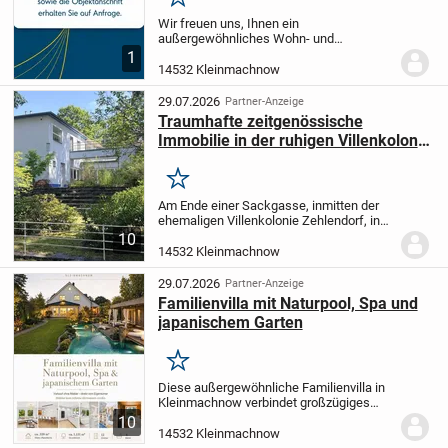
Merken
Wir freuen uns, Ihnen ein
außergewöhnliches Wohn- und
Geschäftshaus in der begehrten Lage von
1
Kleinmachnow vorstellen zu dürfen.
14532 Kleinmachnow
Dieses vollständig vermietete Objekt
besticht nicht nur durch eine...
29.07.2026
Partner-Anzeige
Traumhafte zeitgenössische
Immobilie in der ruhigen Villenkolonie
Kleinmachnow
Merken
Am Ende einer Sackgasse, inmitten der
ehemaligen Villenkolonie Zehlendorf, in
schönster Wohnlage Kleinmachnows,
10
liegt diese zeitgenössische Immobilie aus
14532 Kleinmachnow
der historischen Bauhausära.
1934 vom...
29.07.2026
Partner-Anzeige
Familienvilla mit Naturpool, Spa und
japanischem Garten
Merken
Diese außergewöhnliche Familienvilla in
Kleinmachnow verbindet großzügiges
Wohnen, absolute Ruhe, hohe
10
Privatsphäre und die unmittelbare Nähe
14532 Kleinmachnow
zu Berlin. Auf einem ca. 1.131 m² großen,