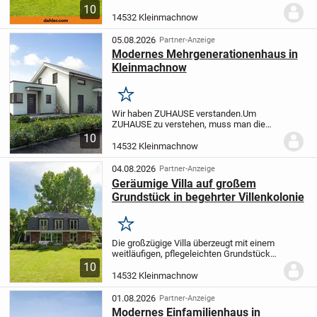
ca. 770 m² großen Gartengrundstück.
10
Durch die klassisch schlichte und
14532 Kleinmachnow
moderne Kubatur fügt sich das Haus ideal
in die...
05.08.2026
Partner-Anzeige
Modernes Mehrgenerationenhaus in
Kleinmachnow
Merken
Wir haben ZUHAUSE verstanden.
Um
ZUHAUSE zu verstehen, muss man die
Menschen verstehen. Deshalb
10
beschäftigen wir uns fortlaufend und
14532 Kleinmachnow
intensiv mit Menschen, die bauen
möchten oder bereits gebaut haben....
04.08.2026
Partner-Anzeige
Geräumige Villa auf großem
Grundstück in begehrter Villenkolonie
Merken
Die großzügige Villa überzeugt mit einem
weitläufigen, pflegeleichten Grundstück
und einer umfassenden, hochwertigen
10
Sanierung aus dem Jahr 2011. Dank ihres
14532 Kleinmachnow
großzügigen Raumangebots eignet sie
sich...
01.08.2026
Partner-Anzeige
Modernes Einfamilienhaus in