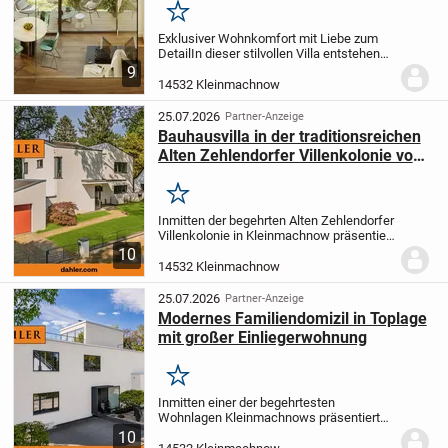
Merken
Exklusiver Wohnkomfort mit Liebe zum
Detail
In dieser stilvollen Villa entstehen
sechs außergewöhnliche Wohnungen, die
9
mit höchster Sorgfalt und einem feinen
14532 Kleinmachnow
Gespür für Design, Komfort und Qualität...
25.07.2026
Partner-Anzeige
Bauhausvilla in der traditionsreichen
Alten Zehlendorfer Villenkolonie von
Kleinmachnow
Merken
Inmitten der begehrten Alten Zehlendorfer
Villenkolonie in Kleinmachnow präsentiert
sich diese moderne Villa auf einem
10
großzügigen, rund 1.400?m² großen
14532 Kleinmachnow
Grundstück. Das im Jahr 2002 errichtete
Anwesen...
25.07.2026
Partner-Anzeige
Modernes Familiendomizil in Toplage
mit großer Einliegerwohnung
Merken
Inmitten einer der begehrtesten
Wohnlagen Kleinmachnows präsentiert
sich dieses moderne Zweifamilienhaus
10
auf einem großzügigen Hanggrundstück