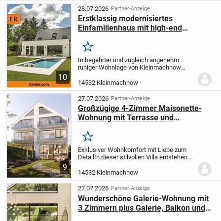
sonnigen...
28.07.2026
Partner-Anzeige
Erstklassig modernisiertes
Einfamilienhaus mit high-end
Ausstattung
Merken
In begehrter und zugleich angenehm
ruhiger Wohnlage von Kleinmachnow
präsentiert sich dieses außergewöhnliche
10
Einfamilienhaus als nahezu vollständig
14532 Kleinmachnow
neu geschaffenes Zuhause, das
historische...
27.07.2026
Partner-Anzeige
Großzügige 4-Zimmer Maisonette-
Wohnung mit Terrasse und
Gartenanteil (WE1)
Merken
Exklusiver Wohnkomfort mit Liebe zum
Detail
In dieser stilvollen Villa entstehen
sechs außergewöhnliche Wohnungen, die
9
mit höchster Sorgfalt und einem feinen
14532 Kleinmachnow
Gespür für Design, Komfort und Qualität...
27.07.2026
Partner-Anzeige
Wunderschöne Galerie-Wohnung mit
3 Zimmern plus Galerie, Balkon und
eigenem Gartenanteil (WE 6)