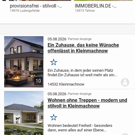
provisionsfrei - stilvoll -
IMMOBERLIN.DE -
naturnah : Wohnjuwel mit
Charaktervolles Haus mit
14974 Ludwigsfelde
14513 Teltow
perfekter Infrastruktur
Potenzial & Südwestgarten
in familiärer Lage
05.08.2026
Partner-Anzeige
Ein Zuhause, das keine Wünsche
offenlässt in Kleinmachnow
Merken
Ein Zuhause, in dem jeder seinen Platz
findet.
Ein Zuhause ist weit mehr als ein
Ort zum Wohnen. Es ist der Mittelpunkt
10
des Familienlebens - ein Ort, an dem
14532 Kleinmachnow
gemeinsame Erinnerungen entstehen
und...
05.08.2026
Partner-Anzeige
Wohnen ohne Treppen - modern und
stilvoll in Kleinmachnow
Merken
Wohnen bedeutet Freiheit - besonders
dann, wenn alles auf einer Ebene
liegt.
Manchmal sind es die einfachen