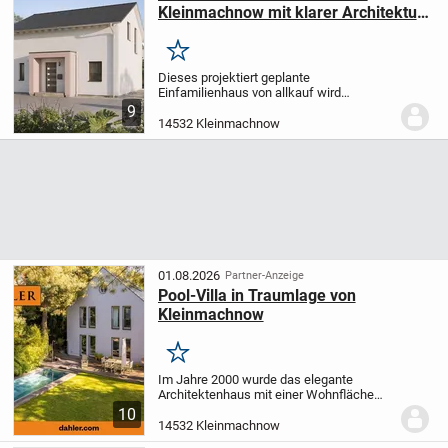
Kleinmachnow mit klarer Architektur
und hochwertigem, durchdachtem
Wohnkonzept.
Merken
Dieses projektiert geplante
Einfamilienhaus von allkauf wird
individuell nach Ihren Wünschen und
9
Vorstellungen gefertigt. Sie gestalten Ihr
14532 Kleinmachnow
Traumhaus mit flexibler Grundrissplanung
und moderner...
01.08.2026
Partner-Anzeige
Pool-Villa in Traumlage von
Kleinmachnow
Merken
Im Jahre 2000 wurde das elegante
Architektenhaus mit einer Wohnfläche
von ca. 284 m² und weiterer Nutzfläche
10
von ca. 140 m² in sehr begehrter Lage auf
14532 Kleinmachnow
einem etwa 920 m² großen