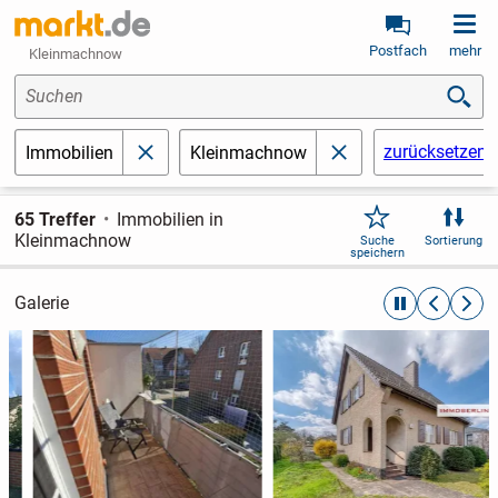
Postfach
mehr
Kleinmachnow
Suchen
zurücksetzen
Immobilien
Kleinmachnow
schließen
schließen
65 Treffer
Immobilien in
Kleinmachnow
Suche
Sortierung
speichern
Galerie
automatische R
zurückblät
weite