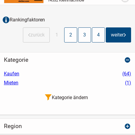
14532 Kleinmachnow
von ca. 1.080 m². Das im Jahr 2013
errichtete Anwesen...
Rankingfaktoren
zurück
1
2
3
4
weiter
Kategorie
Kaufen
(64)
Mieten
(1)
Kategorie ändern
Region