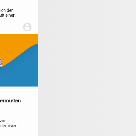
sich den
it einer
vermieten
zur
dernisiert