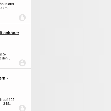
nhaus aus
393 m²
t schöner
n 5-
d den
ern -
ir auf 125
on 345