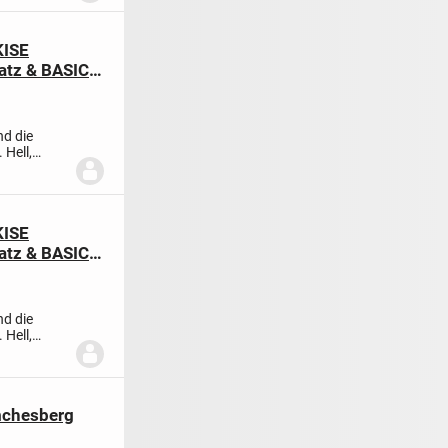
KISE
atz & BASIC-
nd die
 Hell,
KISE
atz & BASIC-
nd die
 Hell,
mchesberg