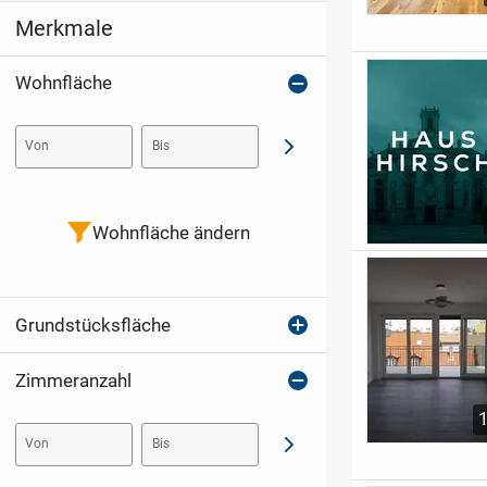
Merkmale
Wohnfläche
Von
Bis
Abschicken
Wohnfläche ändern
Grundstücksfläche
Zimmeranzahl
Von
Bis
Abschicken