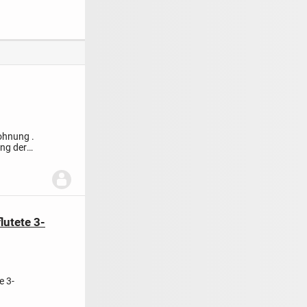
el, nachhaltig
exklusiver und
Wohnung mit
t allkauf
ruhiger Lage in
Terrasse und
m-Service
Höhfröschen
hohem
Erholungswert in
Heiligenmoschel
Wohnung .
ung der
lutete 3-
e 3-
erter Küche