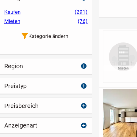
Eigenleistung clever
Bungalow von
vermieteten
sparen!
massa Haus!
Wohneinheite
Kaufen
(291)
Mieten
(76)
Kategorie ändern
Region
Preistyp
Preisbereich
Anzeigenart