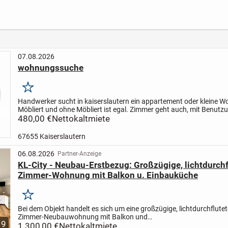
Flexib
n
und mi
Rundu
07.08.2026
wohnungssuche
Merken
Handwerker sucht in kaiserslautern ein appartement oder kleine 
Möbliert und ohne Möbliert ist egal. Zimmer geht auch, mit Benutz
Küche und Dusche
480,00 €
Nettokaltmiete
67655 Kaiserslautern
06.08.2026
Partner-Anzeige
KL-City - Neubau-Erstbezug: Großzügige, lichtdurchf
Zimmer-Wohnung mit Balkon u. Einbauküche
Merken
Bei dem Objekt handelt es sich um eine großzügige, lichtdurchflutet
Zimmer-Neubauwohnung mit Balkon und
9
Einbauküche.
1.300,00 €
Nettokaltmiete
Aufteilung:
Großzügiger Wohn-/Essbereich mit integri