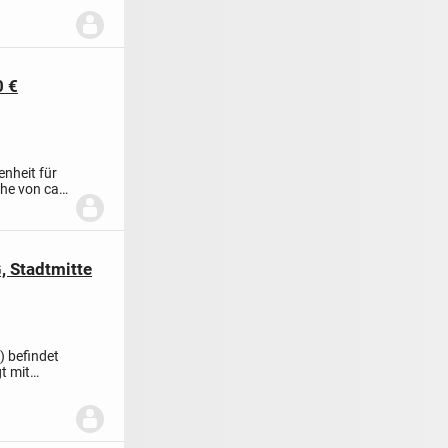
0 €
enheit für
he von ca.
 Stadtmitte
) befindet
t mit