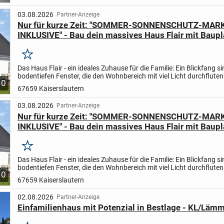
03.08.2026
Partner-Anzeige
Nur für kurze Zeit: "SOMMER-SONNENSCHUTZ-MAR
INKLUSIVE" - Bau dein massives Haus Flair mit Baupl
Vollausstattung zum TOP-PREIS
Merken
Das Haus Flair - ein ideales Zuhause für die Familie: Ein Blickfang si
bodentiefen Fenster, die den Wohnbereich mit viel Licht durchfluten.
10
gemütlich und weitläufig - genügend Raum zum...
67659 Kaiserslautern
03.08.2026
Partner-Anzeige
Nur für kurze Zeit: "SOMMER-SONNENSCHUTZ-MAR
INKLUSIVE" - Bau dein massives Haus Flair mit Baupl
Vollausstattung zum TOP-PREIS
Merken
Das Haus Flair - ein ideales Zuhause für die Familie: Ein Blickfang si
bodentiefen Fenster, die den Wohnbereich mit viel Licht durchfluten.
10
gemütlich und weitläufig - genügend Raum zum...
67659 Kaiserslautern
02.08.2026
Partner-Anzeige
Einfamilienhaus mit Potenzial in Bestlage - KL/Läm