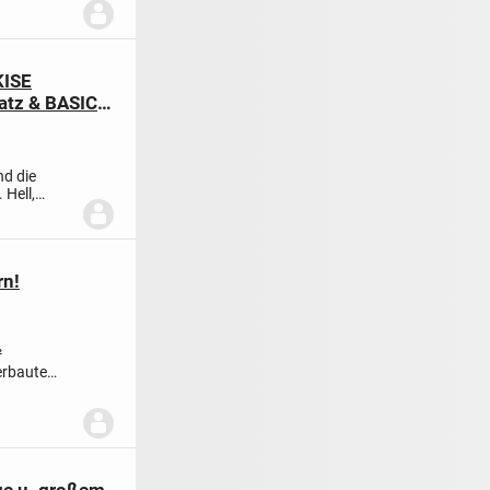
KISE
atz & BASIC-
nd die
 Hell,
rn!
²
erbaute
ge u. großem,