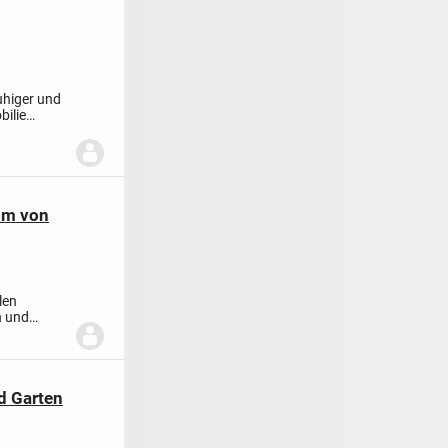
uhiger und
bilie
om von
len
n und
d Garten