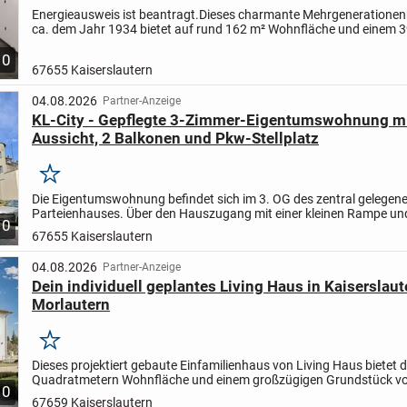
Energieausweis ist beantragt.
Dieses charmante Mehrgeneratione
ca. dem Jahr 1934 bietet auf rund 162 m² Wohnfläche und einem 
großen Grundstück vielfältige Nutzungsmöglichkeiten.
Ob...
10
67655 Kaiserslautern
04.08.2026
Partner-Anzeige
KL-City - Gepflegte 3-Zimmer-Eigentumswohnung mi
Aussicht, 2 Balkonen und Pkw-Stellplatz
Merken
Die Eigentumswohnung befindet sich im 3. OG des zentral gelegene
Parteienhauses. Über den Hauszugang mit einer kleinen Rampe un
10
Personenaufzug ist die Wohneinheit stufenfrei zu erreichen. Im...
67655 Kaiserslautern
04.08.2026
Partner-Anzeige
Dein individuell geplantes Living Haus in Kaiserslaut
Morlautern
Merken
Dieses projektiert gebaute Einfamilienhaus von Living Haus bietet d
Quadratmetern Wohnfläche und einem großzügigen Grundstück v
10
Quadratmetern genau das Zuhause, das du dir vorstellst....
67659 Kaiserslautern