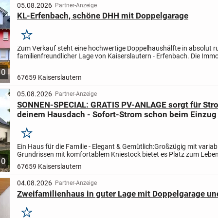
05.08.2026
Partner-Anzeige
KL-Erfenbach, schöne DHH mit Doppelgarage
Merken
Zum Verkauf steht eine hochwertige Doppelhaushälfte in absolut r
familienfreundlicher Lage von Kaiserslautern - Erfenbach. Die Immo
befindet sich in einer Anliegerstrasse ohne...
10
67659 Kaiserslautern
05.08.2026
Partner-Anzeige
SONNEN-SPECIAL: GRATIS PV-ANLAGE sorgt für Str
deinem Hausdach - Sofort-Strom schon beim Einzug
Merken
Ein Haus für die Familie - Elegant & Gemütlich:
Großzügig mit variab
Grundrissen mit komfortablem Kniestock bietet es Platz zum Lebe
10
Arbeiten (z. B. Homeoffice). Ein tolles Bad sowie eine...
67659 Kaiserslautern
04.08.2026
Partner-Anzeige
Zweifamilienhaus in guter Lage mit Doppelgarage un
Merken