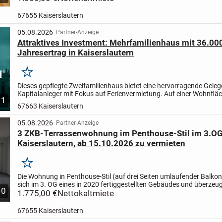
(EBK) und...
67655 Kaiserslautern
05.08.2026
Partner-Anzeige
Attraktives Investment: Mehrfamilienhaus mit 36.00
Jahresertrag in Kaiserslautern
Merken
Dieses gepflegte Zweifamilienhaus bietet eine hervorragende Geleg
Kapitalanleger mit Fokus auf Ferienvermietung. Auf einer Wohnfläc
1
167 m² verteilen sich zwei nahezu gleich große...
67663 Kaiserslautern
05.08.2026
Partner-Anzeige
3 ZKB-Terrassenwohnung im Penthouse-Stil im 3.OG,
Kaiserslautern, ab 15.10.2026 zu vermieten
Merken
Die Wohnung in Penthouse-Stil (auf drei Seiten umlaufender Balkon
sich im 3. OG eines in 2020 fertiggestellten Gebäudes und überzeug
10
modernem Komfort und Architektur. Die Wohnung ist...
1.775,00 €
Nettokaltmiete
67655 Kaiserslautern