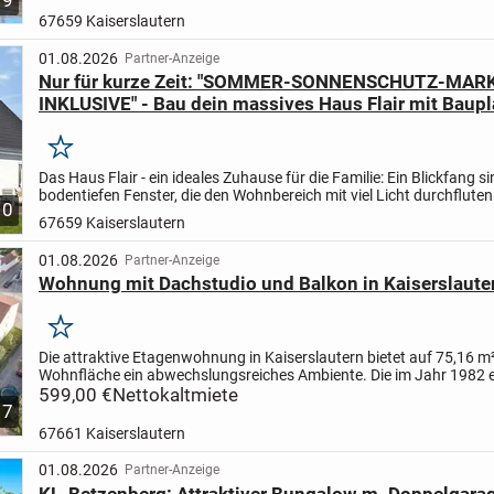
67659 Kaiserslautern
01.08.2026
Partner-Anzeige
Nur für kurze Zeit: "SOMMER-SONNENSCHUTZ-MAR
INKLUSIVE" - Bau dein massives Haus Flair mit Baupl
Vollausstattung zum TOP-PREIS
Merken
Das Haus Flair - ein ideales Zuhause für die Familie: Ein Blickfang si
bodentiefen Fenster, die den Wohnbereich mit viel Licht durchfluten.
10
gemütlich und weitläufig - genügend Raum zum...
67659 Kaiserslautern
01.08.2026
Partner-Anzeige
Wohnung mit Dachstudio und Balkon in Kaiserslaute
Merken
Die attraktive Etagenwohnung in Kaiserslautern bietet auf 75,16 m
Wohnfläche ein abwechslungsreiches Ambiente. Die im Jahr 1982 
Immobilie befindet sich in der 2. Etage, Wohnung links, und...
599,00 €
Nettokaltmiete
7
67661 Kaiserslautern
01.08.2026
Partner-Anzeige
KL-Betzenberg: Attraktiver Bungalow m. Doppelgara