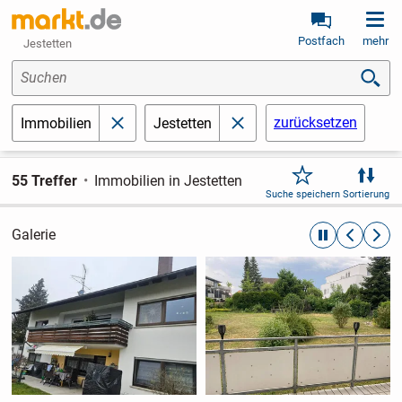
Postfach
mehr
Jestetten
Suchen
zurücksetzen
Immobilien
Jestetten
schließen
schließen
55 Treffer
Immobilien in Jestetten
Suche speichern
Sortierung
Galerie
automatische R
zurückblät
weite