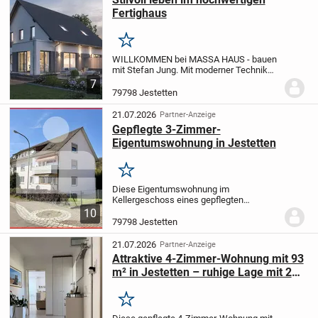
Fertighaus
Merken
WILLKOMMEN bei MASSA HAUS - bauen
mit Stefan Jung.
Mit moderner Technik
und höchster Qualität lassen Sie Ihren
7
Traum vom Haus wahr werden. Mit dem
79798 Jestetten
Marktführer MASSA HAUS starten wir
gemeinsam in Ihr...
21.07.2026
Partner-Anzeige
Gepflegte 3-Zimmer-
Eigentumswohnung in Jestetten
Merken
Diese Eigentumswohnung im
Kellergeschoss eines gepflegten
Mehrfamilienhauses aus dem Jahr ca.
10
1964 besticht durch eine durchdachte
79798 Jestetten
Raumaufteilung und ein angenehmes
Wohnambiente. Die rund 65 m²...
21.07.2026
Partner-Anzeige
Attraktive 4-Zimmer-Wohnung mit 93
m² in Jestetten – ruhige Lage mit 2
Garagen
Merken