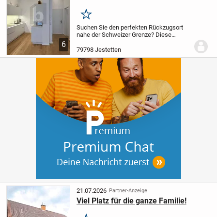
Merken
Suchen Sie den perfekten Rückzugsort
nahe der Schweizer Grenze? Diese
stilvolle 2-Zimmer-
6
Dachgeschosswohnung (72 m²) in
79798 Jestetten
Jestetten bietet die perfekte Symbiose
aus maximaler Grenznähe und
strategischer...
21.07.2026
Partner-Anzeige
Viel Platz für die ganze Familie!