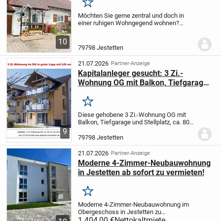
Merken
Möchten Sie gerne zentral und doch in
einer ruhigen Wohngegend wohnen?
Wenn ja, dann werden Sie diese
Immobilie in Jestetten lieben. Hinter
10
Hecken und Bäumen
steht hier ein in
79798 Jestetten
Massivbauweise...
21.07.2026
Partner-Anzeige
Kapitalanleger gesucht: 3 Zi.-
Wohnung OG mit Balkon, Tiefgarage
und Stellplatz, ca. 80 m², BJ 2012
Merken
Diese gehobene 3 Zi.-Wohnung OG mit
Balkon, Tiefgarage und Stellplatz, ca. 80
m², BJ 2012 entstand in einem 6
9
Familienhaus in Jestetten.
Diese
79798 Jestetten
ansprechende, gepflegte OG-Wohnung im
zweiten Stock...
21.07.2026
Partner-Anzeige
Moderne 4-Zimmer-Neubauwohnung
in Jestetten ab sofort zu vermieten!
Merken
Moderne 4-Zimmer-Neubauwohnung im
Obergeschoss in Jestetten zu
vermieten.
1.404,00 €
Über eine geräumige Diele mit
Nettokaltmiete