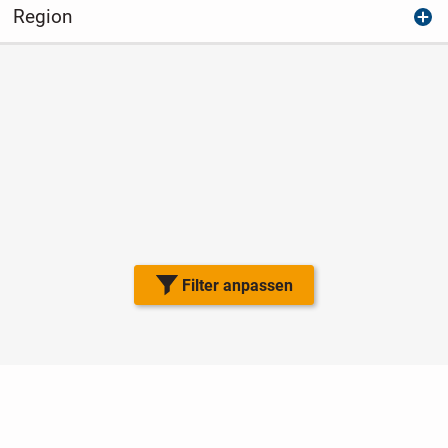
Region
Filter anpassen
Nutzungsbedingungen
Datenschutz
Barrierefreiheit
Impressum
Kontakt
Hilfe
Sicherheit
Jugendschutz