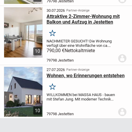
Wohnung, die komfortables und
79798 Jestetten
selbstbestimmtes Wohnen im Alter auf
höchstem...
30.07.2026
Partner-Anzeige
Attraktive 2-Zimmer-Wohnung mit
Balkon und Aufzug in Jestetten
Merken
NACHMIETER GESUCHT! Die Wohnung
verfügt über eine Wohnfläche von ca.
54,14 m2 und spricht mit ihrem
790,00 €
Nettokaltmiete
10
durchdachten Grundriss insbesondere
Singles oder Paare an - eine Zielgruppe
79798 Jestetten
mit erfahrungsgemäß...
27.07.2026
Partner-Anzeige
Wohnen, wo Erinnerungen entstehen
Merken
WILLKOMMEN bei MASSA HAUS - bauen
mit Stefan Jung.
Mit moderner Technik
und höchster Qualität lassen Sie Ihren
Traum vom Haus wahr werden. Mit dem
10
Marktführer MASSA HAUS starten wir
79798 Jestetten
gemeinsam in Ihr...