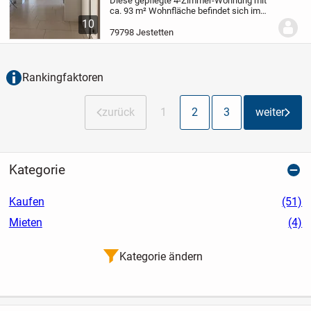
Diese gepflegte 4-Zimmer-Wohnung mit
ca. 93 m² Wohnfläche befindet sich im
Rosenweg 6 in Jestetten und bietet ein
10
ideales Zuhause für Familien, Paare oder
79798 Jestetten
Kapitalanleger. Die Wohnung überzeugt
durch...
Rankingfaktoren
zurück
1
2
3
weiter
Kategorie
Kaufen
(51)
Mieten
(4)
Kategorie ändern