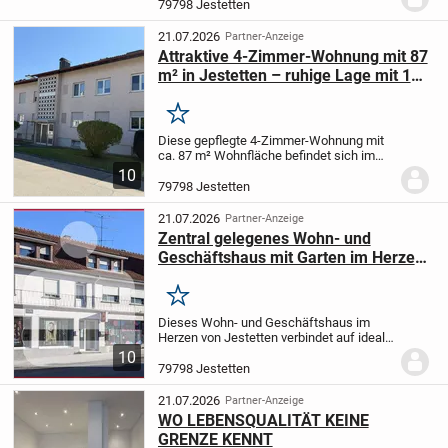
79798 Jestetten
Kalksandsteinbauweise errichtet,...
21.07.2026
Partner-Anzeige
Attraktive 4-Zimmer-Wohnung mit 87
m² in Jestetten – ruhige Lage mit 1
Garage
Merken
Diese gepflegte 4-Zimmer-Wohnung mit
ca. 87 m² Wohnfläche befindet sich im
Rosenweg 6 in Jestetten und bietet ein
10
ideales Zuhause für Familien, Paare oder
79798 Jestetten
Kapitalanleger. Die Wohnung überzeugt
durch...
21.07.2026
Partner-Anzeige
Zentral gelegenes Wohn- und
Geschäftshaus mit Garten im Herzen
von Jestetten!
Merken
Dieses Wohn- und Geschäftshaus im
Herzen von Jestetten verbindet auf ideale
Weise Wohnen und Gewerbe. Das
10
ursprüngliche Gebäude stammt etwa aus
79798 Jestetten
dem Jahr 1758 und wurde ca. 1958 in
massiver Bauweise...
21.07.2026
Partner-Anzeige
WO LEBENSQUALITÄT KEINE
GRENZE KENNT