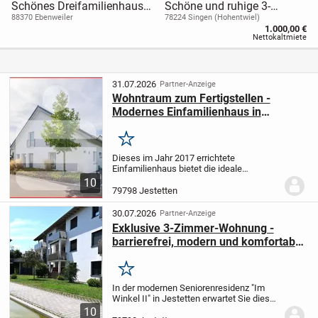
Schönes Dreifamilienhaus
Schöne und ruhige 3-
mit Doppelgarage und
Zimmer Wohnung in der
88370 Ebenweiler
78224 Singen (Hohentwiel)
1.000,00 €
Stellplätzen in toller Lage in
Nordstadt
Nettokaltmiete
Ebenweiler
31.07.2026
Partner-Anzeige
Wohntraum zum Fertigstellen -
Modernes Einfamilienhaus in
Jestetten
Merken
Dieses im Jahr 2017 errichtete
Einfamilienhaus bietet die ideale
Grundlage für alle, die ihren Wohntraum
10
nach eigenen Vorstellungen verwirklichen
79798 Jestetten
möchten. In ruhiger Wohnlage gelegen,
überzeugt die...
30.07.2026
Partner-Anzeige
Exklusive 3-Zimmer-Wohnung -
barrierefrei, modern und komfortabel
wohnen im Herzen von Jestetten!
Merken
In der modernen Seniorenresidenz "Im
Winkel II" in Jestetten erwartet Sie diese
hochwertige und barrierefreie 3-Zimmer-
10