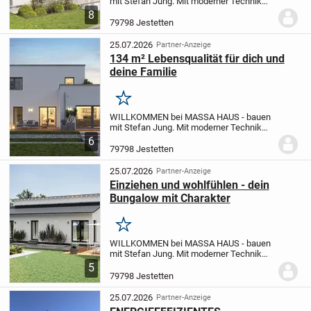
mit Stefan Jung.
Mit moderner Technik
und höchster Qualität lassen Sie Ihren
8
Traum vom Haus wahr werden. Mit dem
79798 Jestetten
Marktführer MASSA HAUS starten wir
gemeinsam in Ihr...
25.07.2026
Partner-Anzeige
134 m² Lebensqualität für dich und
deine Familie
Merken
WILLKOMMEN bei MASSA HAUS - bauen
mit Stefan Jung.
Mit moderner Technik
und höchster Qualität lassen Sie Ihren
6
Traum vom Haus wahr werden. Mit dem
79798 Jestetten
Marktführer MASSA HAUS starten wir
gemeinsam in Ihr...
25.07.2026
Partner-Anzeige
Einziehen und wohlfühlen - dein
Bungalow mit Charakter
Merken
WILLKOMMEN bei MASSA HAUS - bauen
mit Stefan Jung.
Mit moderner Technik
und höchster Qualität lassen Sie Ihren
5
Traum vom Haus wahr werden. Mit dem
79798 Jestetten
Marktführer MASSA HAUS starten wir
gemeinsam in Ihr...
25.07.2026
Partner-Anzeige