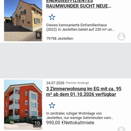
ENERGIEEFFIZIENTES
RAUMWUNDER SUCHT NEUE
FAMILIE
Merken
Dieses kernsanierte Einfamilienhaus
(2022) in Jestetten bietet auf 230 m² und
7 Zimmern Raum für Familien,
6
Mehrgenerationen oder Wohnen &
79798 Jestetten
Arbeiten. Fussbodenheizung auf beiden
Etagen und ein Holzofen...
24.07.2026
Partner-Anzeige
3 Zimmerwohnung im EG mit ca. 95
m² ab dem 01.10.2026 verfügbar
Merken
In zentraler, ruhiger Wohnlage von
Jestetten, nur wenige Gehminuten vom
Stadtzentrum steht das
990,00 €
Nettokaltmiete
10
Mehrfamilienwohnhaus "Bahnhofstr. 16".
Mit 9 Wohneinheiten in massiver