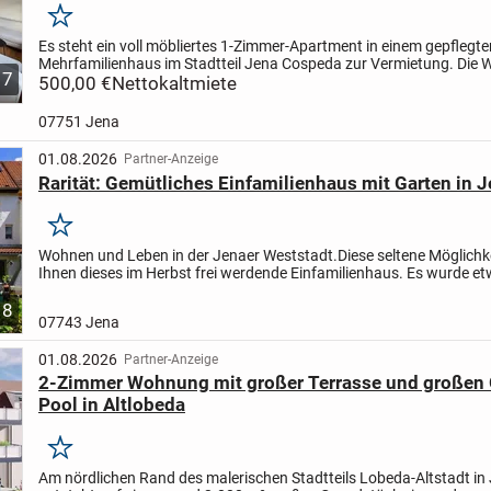
Merken
Es steht ein voll möbliertes 1-Zimmer-Apartment in einem gepflegte
Mehrfamilienhaus im Stadtteil Jena Cospeda zur Vermietung. Die
7
eignet sich ideal für Singles, Pendler oder Studierende....
500,00 €
Nettokaltmiete
07751 Jena
01.08.2026
Partner-Anzeige
Rarität: Gemütliches Einfamilienhaus mit Garten in J
Merken
Wohnen und Leben in der Jenaer Weststadt.
Diese seltene Möglichke
Ihnen dieses im Herbst frei werdende Einfamilienhaus. Es wurde e
auf einem ca. 187 m² großen Grundstück als...
8
07743 Jena
01.08.2026
Partner-Anzeige
2-Zimmer Wohnung mit großer Terrasse und großen 
Pool in Altlobeda
Merken
Am nördlichen Rand des malerischen Stadtteils Lobeda-Altstadt in