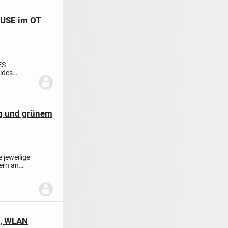
AUSE im OT
ES
ides
er dem
g und grünem
 jeweilige
ern an
t, WLAN