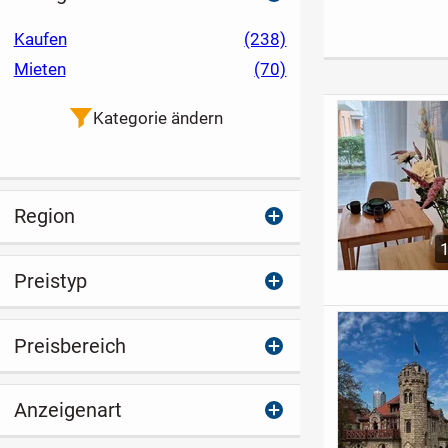
im grünen Herzen
- sofort bezugsfrei
Wohnung mit
der Brühlervorstadt
und Einbaukü
Kaufen
(238)
Mieten
(70)
Kategorie ändern
Region
Preistyp
Preisbereich
Anzeigenart