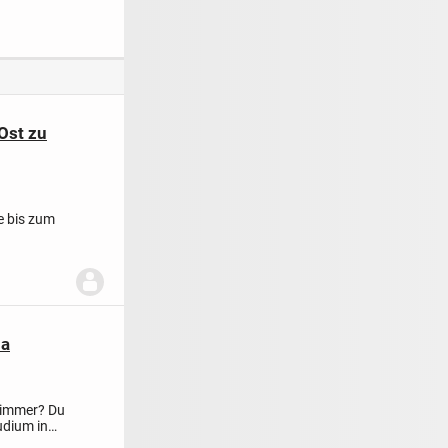
Hauswirtschaftsrau
m, Bezug ab
01.11.26 möglich
Ost zu
e bis zum
ia
Zimmer? Du
udium in