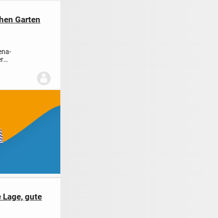
hen Garten
ena-
er
teil...
 Lage, gute