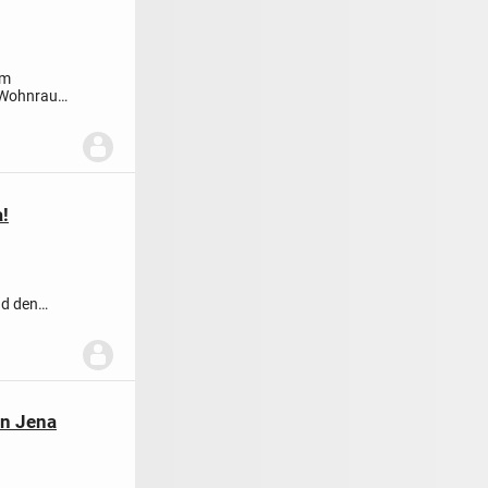
um
; Wohnraum
!
nd den
in Jena