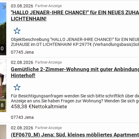
03.08.2026
Partner-Anzeige
"HALLO JENAER-IHRE CHANCE!" für EIN NEUES ZUH
LICHTENHAIN!
Merken
Objektbeschreibung "HALLO JENAER-IHRE CHANCE!" für EIN NEU
ZUHAUSE im OT LICHTENHAIN! KP:297T€ (Verhandlungsbasis)
Sol
10
Reihenmittelhaus Bj.1958 mit Zugang zum Gartengrundstück hint
07745 Jena
Haus....
02.08.2026
Partner-Anzeige
Gemütliche 2-Zimmer-Wohnung mit guter Anbindun
Hinterhof!
Merken
Für Besichtigungsanfragen wenden Sie sich bitte schriftlich über die
Anzeige an uns.
Sie haben Fragen zur Wohnung? Wenden Sie sich g
8
unsere Vermieterin Frau Radler telefonisch unter...
458,38 €
Nettokaltmiete
07743 Jena
02.08.2026
Partner-Anzeige
(EF0670_M) Jena: Süd, kleines möbliertes Apartmen