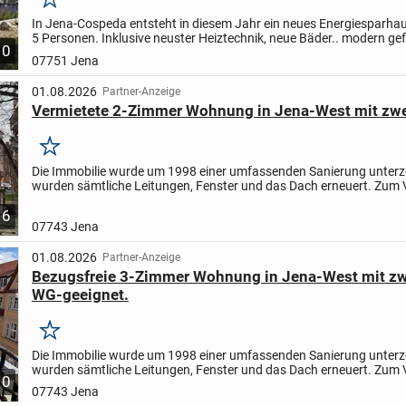
Merken
In Jena-Cospeda entsteht in diesem Jahr ein neues Energiesparhaus
5 Personen. Inklusive neuster Heiztechnik, neue Bäder.. modern gefli
10
moderne Räume... Offenes Wohnen, Essen, Küche...
07751 Jena
01.08.2026
Partner-Anzeige
Vermietete 2-Zimmer Wohnung in Jena-West mit zwe
Merken
Die Immobilie wurde um 1998 einer umfassenden Sanierung unterz
wurden sämtliche Leitungen, Fenster und das Dach erneuert. Zum 
steht eine Wohnung im 1.Obergeschoss. Diese Wohnung...
6
07743 Jena
01.08.2026
Partner-Anzeige
Bezugsfreie 3-Zimmer Wohnung in Jena-West mit zw
WG-geeignet.
Merken
Die Immobilie wurde um 1998 einer umfassenden Sanierung unterz
wurden sämtliche Leitungen, Fenster und das Dach erneuert. Zum 
10
steht eine Wohnung im 3.Obergeschoss. Diese Wohnung...
07743 Jena