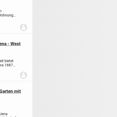
n
 Wohnung
ena - West
it bietet
twa 1887
Garten mit
 Jena