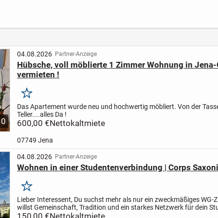
 Kamin
Altenburg
che
04.08.2026
Partner-Anzeige
Hübsche, voll möblierte 1 Zimmer Wohnung in Jena-
vermieten !
Merken
Das Apartement wurde neu und hochwertig möbliert. Von der Tass
Teller....alles Da !
10
600,00 €
Nettokaltmiete
07749 Jena
04.08.2026
Partner-Anzeige
Wohnen in einer Studentenverbindung | Corps Saxon
Merken
Lieber Interessent, Du suchst mehr als nur ein zweckmäßiges WG-
willst Gemeinschaft, Tradition und ein starkes Netzwerk für dein St
Jena? Dann lies unbedingt weiter! Das Wichtigste...
150,00 €
Nettokaltmiete