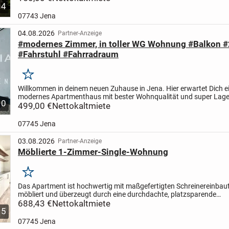
4
07743 Jena
04.08.2026
Partner-Anzeige
#modernes Zimmer, in toller WG Wohnung #Balkon #
#Fahrstuhl #Fahrradraum
Merken
Willkommen in deinem neuen Zuhause in Jena. Hier erwartet Dich e
modernes Apartmenthaus mit bester Wohnqualität und super Lage
10
gepflegte WG Wohnung aus dem Jahr 2018 bietet dir auf ca. 117,00
499,00 €
Nettokaltmiete
07745 Jena
03.08.2026
Partner-Anzeige
Möblierte 1-Zimmer-Single-Wohnung
Merken
Das Apartment ist hochwertig mit maßgefertigten Schreinereinbau
möbliert und überzeugt durch eine durchdachte, platzsparende
Raumgestaltung mit großzügigem Stauraum. Ein deckenhoher
688,43 €
Nettokaltmiete
5
Kleiderschrank...
07745 Jena