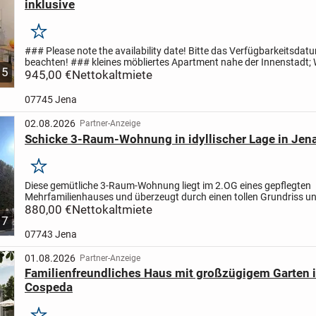
inklusive
Merken
### Please note the availability date! Bitte das Verfügbarkeitsdat
beachten! ### kleines möbliertes Apartment nahe der Innenstadt
5
mit Sofa, Sideboard, Regal-Raumteiler mit TV, Bett (das...
945,00 €
Nettokaltmiete
07745 Jena
02.08.2026
Partner-Anzeige
Schicke 3-Raum-Wohnung in idyllischer Lage in Jena
Merken
Diese gemütliche 3-Raum-Wohnung liegt im 2.OG eines gepflegten
Mehrfamilienhauses und überzeugt durch einen tollen Grundriss u
renovierten, einzugsfertigen Zustand.
880,00 €
Nettokaltmiete
Es stehen Ihnen drei sehr...
7
07743 Jena
01.08.2026
Partner-Anzeige
Familienfreundliches Haus mit großzügigem Garten 
Cospeda