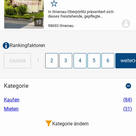
Merken
In Ilmenau-Oberpörlitz präsentiert sich
dieses freistehende, gepflegte
Einfamilienhaus als ideales Zuhause für
10
Paare oder Familien, die ruhiges Wohnen
98693 Ilmenau
mit einem angenehmen Grundstück und
praktischen...
Rankingfaktoren
zurück
1
2
3
4
5
6
weiter
Kategorie
Kaufen
(84)
Mieten
(31)
Kategorie ändern