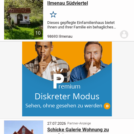
Ilmenau Südviertel
Merken
Dieses gepflegte Einfamilienhaus bietet
Ihnen und Ihrer Familie ein behagliches
Zuhause mit durchdachtem Grundriss
10
und zahlreichen Nutzungsmöglichkeiten.
98693 Ilmenau
Auf einem großzügigen, nach Süden
ausgerichtet...
27.07.2026
Partner-Anzeige
Schicke Galerie Wohnung zu