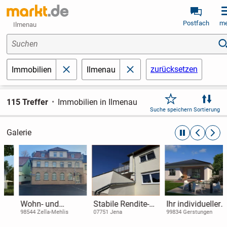
Postfach
me
Ilmenau
Suchen
zurücksetzen
Immobilien
Ilmenau
schließen
schließen
115 Treffer
Immobilien in Ilmenau
Suche speichern
Sortierung
Galerie
automatische R
zurückblät
weite
Wohn- und
Stabile Rendite-
Ihr individueller
Geschäftshaus in
Chance: Vier
Bungalow in
98544 Zella-Mehlis
07751 Jena
99834 Gerstungen
der thüringischen
moderne
Gerstungen -