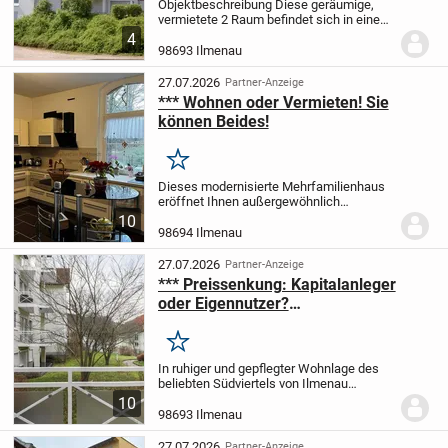
Objektbeschreibung Diese geräumige,
vermietete 2 Raum befindet sich in einem
gepflegten Gebäude aus dem Jahr 1996
4
mit insgesamt 4 Etagen. Raumaufteilung
98693 Ilmenau
Die Immobilie bietet auf einer Wohnfläche
von...
27.07.2026
Partner-Anzeige
*** Wohnen oder Vermieten! Sie
können Beides!
Merken
Dieses modernisierte Mehrfamilienhaus
eröffnet Ihnen außergewöhnlich
vielfältige Nutzungs- und
10
Entwicklungsmöglichkeiten - ideal für
98694 Ilmenau
Kapitalanleger, Eigennutzer mit
zusätzlichem Einkommen oder...
27.07.2026
Partner-Anzeige
*** Preissenkung: Kapitalanleger
oder Eigennutzer?
Eigentumswohnung in Ilmenau
Merken
In ruhiger und gepflegter Wohnlage des
beliebten Südviertels von Ilmenau
befindet sich diese attraktive 4-Zimmer-
10
Eigentumswohnung im Erdgeschoss
98693 Ilmenau
eines Mehrfamilienhauses. Die Wohnung
überzeugt durch...
27.07.2026
Partner-Anzeige