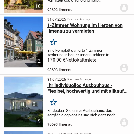
vermittelt das offene und helle
Treppenhaus ein angenehmes
10
Wohngefühl. Die großzügige
98693 Ilmenau
Raumgestaltung schafft eine freundliche
Atmosphäre mit viel Tageslicht.
Der...
31.07.2026
Partner-Anzeige
1-Zimmer Wohnung im Herzen von
Ilmenau zu vermieten
Merken
Eine komplett sanierte 1-Zimmer
Wohnung in bester Innenstadtlage in
Ilmenau steht ab sofort zur Miete zur
170,00 €
Nettokaltmiete
2
Verfügung. Das Haus mit nur vier
Wohneinheiten befindet sich in ruhiger
98693 Ilmenau
Lage im Innenhof mit...
31.07.2026
Partner-Anzeige
Ihr individuelles Ausbauhaus -
Flexibel, hochwertig und mit allkauf
Sicherheit
Merken
Entdecken Sie unser Ausbauhaus, das
sorgfältig geplant ist und sich ganz nach
Ihren persönlichen Wünschen gestaltet.
9
Dieses Projekt verbindet moderne
98693 Ilmenau
Bauweise mit flexiblen
Ausbaumöglichkeiten, sodass...
30.07.2026
Partner-Anzeige