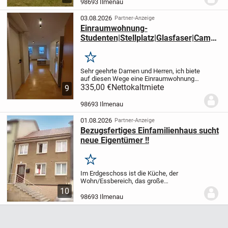
98693 Ilmenau
Gemeinschaftsraum einschließlich
Miniküche mit...
03.08.2026
Partner-Anzeige
Einraumwohnung-
Studenten|Stellplatz|Glasfaser|Camp
us TU Ilmenau
Merken
Sehr geehrte Damen und Herren, ich biete
auf diesen Wege eine Einraumwohnung
mit Stellplatz ab dem 01.11.2026 an. Zu
335,00 €
Nettokaltmiete
9
den Details: - voll möbliert - eigenen
Stellplatz (in der Kaltmiete enthalten) -...
98693 Ilmenau
01.08.2026
Partner-Anzeige
Bezugsfertiges Einfamilienhaus sucht
neue Eigentümer !!
Merken
Im Erdgeschoss ist die Küche, der
Wohn/Essbereich, das große
Tageslichtbad und der Flur gelegen. Im
10
Obergeschoss befindet sich das
98693 Ilmenau
Schlafzimmer, zwei Kinderzimmer, eine
Wohndiele, ein Abstellraum, ein...