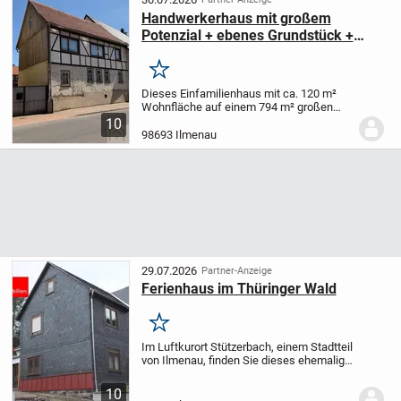
Handwerkerhaus mit großem
Potenzial + ebenes Grundstück +
Garage + Scheune in Gräfinau-
Angstedt
Merken
Dieses Einfamilienhaus mit ca. 120 m²
Wohnfläche auf einem 794 m² großen
Grundstück bietet die ideale Grundlage
10
für alle, die ihre eigenen Wohnideen
98693 Ilmenau
verwirklichen möchten. Das Haus verfügt
über fünf...
29.07.2026
Partner-Anzeige
Ferienhaus im Thüringer Wald
Merken
Im Luftkurort Stützerbach, einem Stadtteil
von Ilmenau, finden Sie dieses ehemalige
Mehrgenerationenhaus mit genügend
Platz, um Ihren Urlaub zu genießen und
10
sich zu erholen.
Das mit Naturschiefer...