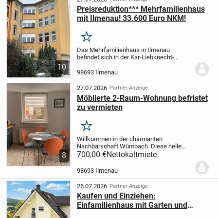
Preisreduktion*** Mehrfamilienhaus
mit Ilmenau! 33.600 Euro NKM!
Merken
Das Mehrfamilienhaus in Ilmenau
befindet sich in der Kar-Liebknecht-
Straße 19 und verfügt über insgesamt 4
10
Wohnungen. Das Haus wurde saniert und
98693 Ilmenau
ist vollständig vermietet. Es ist voll
unterkellert und...
27.07.2026
Partner-Anzeige
Möblierte 2-Raum-Wohnung befristet
zu vermieten
Merken
Willkommen in der charmanten
Nachbarschaft Wümbach. Diese helle
und gut geschnittene 2-Zimmer-Wohnung
700,00 €
Nettokaltmiete
8
im ersten Stock des Gebäudes bietet auf
73 Quadratmetern alles, was Sie für ein
98693 Ilmenau
komfortables Leben...
26.07.2026
Partner-Anzeige
Kaufen und Einziehen:
Einfamilienhaus mit Garten und
Doppelcarport in Oberpörlitz