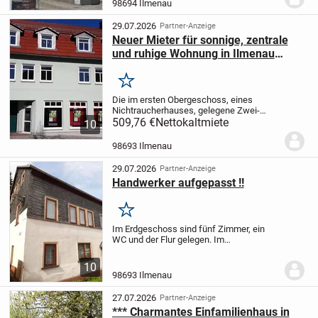
98694 Ilmenau
29.07.2026
Partner-Anzeige
Neuer Mieter für sonnige, zentrale
und ruhige Wohnung in Ilmenau
gesucht !!
Merken
Die im ersten Obergeschoss, eines
Nichtraucherhauses, gelegene Zwei-
Raumwohnung bietet Ihnen einen großen
509,76 €
Nettokaltmiete
10
Wohn-/Küchenbereich, ein Wannenbad
und ein Schlafzimmer. Als Nutzfläche
98693 Ilmenau
steht Ihnen ein...
29.07.2026
Partner-Anzeige
Handwerker aufgepasst !!
Merken
Im Erdgeschoss sind fünf Zimmer, ein
WC und der Flur gelegen. Im
Obergeschoss befindet sich eine Küche,
ein Bad, ein Schlafzimmer, zwei
10
Kinderzimmer, ein WC im Anbau und der
98693 Ilmenau
Flur. Im teilweise...
27.07.2026
Partner-Anzeige
*** Charmantes Einfamilienhaus in