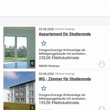
Stadt Zella-
Mehrfamilienhäu
Wohnen auf einer
Mehlis
ser in Jena-
Ebene mit
Cospeda -
Komfort und Stil
Baujahr 2015, voll
vermietet, 12
Wohneinheiten
03.08.2026
Partner-Anzeige
Appartement für Studierende
Merken
Dreigeschossige Wohnanlage als
Mittelganggebäude mit zentralem
Treppenhaus. Die 12 Appartements
230,00 €
Nettokaltmiete
bestehen aus einem unmöbliertem
6
Einzelzimmer mit Miniküche inkl.
98693 Ilmenau
Kühlschrank und einem Sanitärbereich...
03.08.2026
Partner-Anzeige
WG - Zimmer für Studierende
Merken
Dreigeschossige Wohnanlage als
Mittelganggebäude mit zentralem
Treppenhaus. Die 12
195,00 €
Nettokaltmiete
Wohngemeinschaften bestehen aus 3
5
unmöblierten Einzelzimmern mit