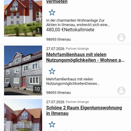
vermieten
Merken
In der charmanten Wohnanlage Zur
Aktien in Ilmenau, erstreckt sich eine
ansprechende Galeriewohnung im
480,00 €
Nettokaltmiete
1
zweiten Obergeschoss eines modernen
Mehrfamilienhauses. Dieses
98693 Ilmenau
lichtdurchflutete Zuhause ist...
27.07.2026
Partner-Anzeige
Mehrfamilienhaus mit vielen
Nutzungsmöglichkeiten - Wohnen am
Stadtpark
Merken
Mehrfamilienhaus mit vielen
NutzungsmöglichkeitenDieses
außergewöhnliche Immobilienangebot
10
bietet eine herausragende Basis für
98693 Ilmenau
verschiedenste Konzepte. Mit einer
großzügigen Wohnfläche von 456 m²
27.07.2026
Partner-Anzeige
und...
Schöne 2 Raum Eigentumswohnung
in Ilmenau
Merken