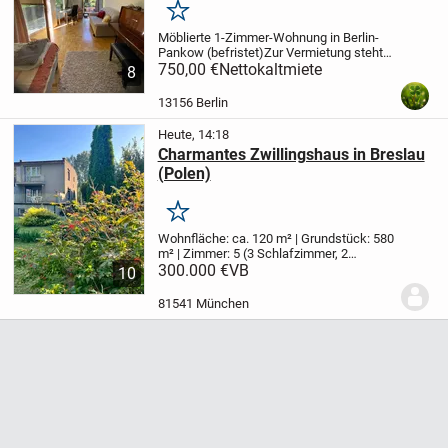
Merken
Möblierte 1-Zimmer-Wohnung in Berlin-
Pankow (befristet)
Zur Vermietung steht
eine möblierte 1-Zimmer-Wohnung mit
750,00 €
Nettokaltmiete
8
einer Wohnfläche von 31 m² in Berlin-
Pankow. Die Wohnung befindet sich im 3.
13156 Berlin
Obergescho...
Heute, 14:18
Charmantes Zwillingshaus in Breslau
(Polen)
Merken
Wohnfläche: ca. 120 m² | Grundstück: 580
m² | Zimmer: 5 (3 Schlafzimmer, 2
Wohnzimmer) | Baujahr: 1970er
300.000 €
VB
Dieses
10
liebevoll gepflegte Zwillingshaus
(Doppelhaushälfte) aus den 1970er
81541 München
Jahren bietet auf...