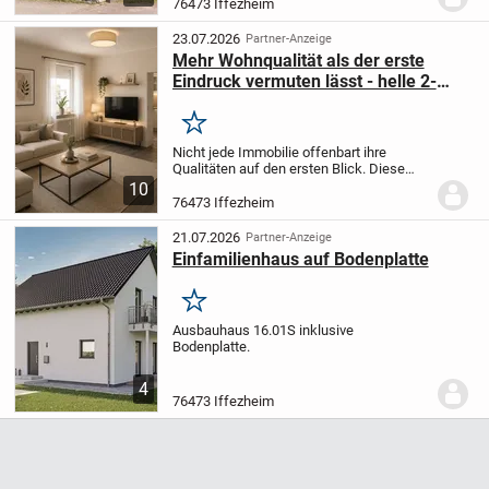
eignet sich ideal für Familien, die viel
76473 Iffezheim
Platz und Flexibilität suchen. Das Haus ist
vollständig...
23.07.2026
Partner-Anzeige
Mehr Wohnqualität als der erste
Eindruck vermuten lässt - helle 2-
Zimmer-Wohnung mit Charme
Merken
Nicht jede Immobilie offenbart ihre
Qualitäten auf den ersten Blick. Diese
Eigentumswohnung ist ein
10
hervorragendes Beispiel dafür: Während
76473 Iffezheim
das äußere Erscheinungsbild des Hauses
künftig von Modernisie...
21.07.2026
Partner-Anzeige
Einfamilienhaus auf Bodenplatte
Merken
Ausbauhaus 16.01S inklusive
Bodenplatte.
4
76473 Iffezheim