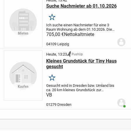
Heute, 13:42
Suche Nachmieter ab 01.10.2026
Merken
Ich suche einen Nachmieter für eine 3
Raum Wohnung ab dem 01.10.2026.
Die
Wohnung befindet sich im Leipziger
705,00 €
Nettokaltmiete
Osten, Dachgeschoss, Bad mit Wanne
und Fenster, Gäste-WC, Abstellraum in
04109 Leipzig
der Wohnung....
Heute, 13:23
PushUp
Kleines Grundstück für Tiny Haus
gesucht
Merken
Gesucht wird in Dresden bzw. Umland bis
ca. 20 km kleines Grundstück zur
Pacht/Miete/Kauf für Stellung eines Tiny
VB
Hauses.
01279 Dresden
Benut