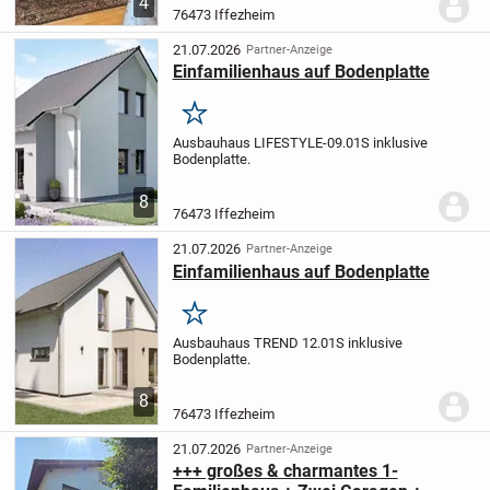
4
Baujahr 2001 und bietet komfortables,
76473 Iffezheim
betreutes Wohnen in ruhiger Lage. Die
Wohnfläche beträgt...
21.07.2026
Partner-Anzeige
Einfamilienhaus auf Bodenplatte
Merken
Ausbauhaus LIFESTYLE-09.01S inklusive
Bodenplatte.
8
76473 Iffezheim
21.07.2026
Partner-Anzeige
Einfamilienhaus auf Bodenplatte
Merken
Ausbauhaus TREND 12.01S inklusive
Bodenplatte.
8
76473 Iffezheim
21.07.2026
Partner-Anzeige
+++ großes & charmantes 1-