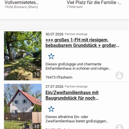
Vollvermietetes
Viel Platz für die Familie -
Mehrfamilienhaus mit 3
Jetzt einziehen!
79206 Breisach (Rhein)
77694 Kehl
Wohnungen
30.07.2026
Partner-Anzeige
+++ großes 1-FH mit riesigem,
bebaubarem Grundstück + großer
Garten + ruhige Lage von Iffezheim
+++
Merken
Dieses großzügige und charmante
Einfamilienhaus in schöner und ruhiger
Lage von Iffezheim bietet mit ca. 224 m²
10
Wohnfläche und einem ca. 874 m²
76473 Iffezheim
großem, bebaubarem Grundstück sowie
einem großen Garten...
27.07.2026
Partner-Anzeige
Ein/Zweifamilienhaus mit
Baugrundstück für noch
Zwei/Dreifamilienhaus
Merken
Dieses attraktive Ein- oder
Zweifamilienhaus bietet großzügigen
Wohnraum auf mehreren Ebenen und
10