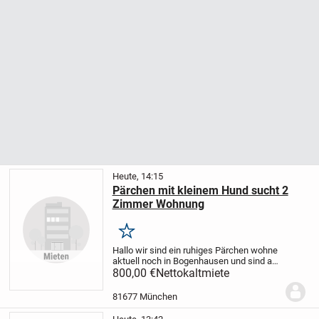
Heute, 14:15
Pärchen mit kleinem Hund sucht 2
Zimmer Wohnung
Merken
Hallo wir sind ein ruhiges Pärchen wohne
aktuell noch in Bogenhausen und sind auf
der Suche nach einer 2 Zimmer Wohnung
800,00 €
Nettokaltmiete
aktuell haben wir 22qm und bezahlen
1540€ warm da wir das uns nicht mehr
81677 München
leisten...