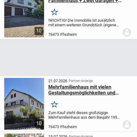
Familienhaus + Zwei Garagen +
ruhige Lage von Iffezheim +++
Merken
!WICHTIG! Die Immobilie ist zusätzlich
mit einem weiteren Grundstück (eigenes
Flurstück) verfügbar, welches den Garten
10
vergrößert und zusätzlich bebaubar ist,
76473 Iffezheim
das Inserat dazu finden Sie ebenfalls...
21.07.2026
Partner-Anzeige
Mehrfamilienhaus mit vielen
Gestaltungsmöglichkeiten und
Potenzial für mehr in Iffezheim!
Merken
Zum Kauf steht dieses großzügige
Mehrfamilienhaus aus dem Baujahr 1959,
gelegen in der begehrten Wohngegend
10
von 76473 Iffezheim. Das Objekt bietet
76473 Iffezheim
auf einem ca. 834 m² großen Grundstück
eine...
15.07.2026
Partner-Anzeige