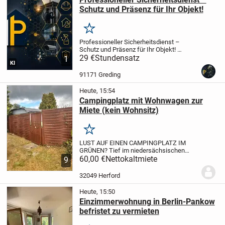
Schutz und Präsenz für Ihr Objekt!
Merken
Professioneller Sicherheitsdienst –
Schutz und Präsenz für Ihr Objekt!
Sicherheit ist Vertrauenssache. Wir bieten
29 €
Stundensatz
1
KI
Ihnen maßgeschneiderte
Sicherheitskonzepte, um Ihr Eigentum,
91171 Greding
Ihre Mitarbeiter und...
Heute, 15:54
Campingplatz mit Wohnwagen zur
Miete (kein Wohnsitz)
Merken
LUST AUF EINEN CAMPINGPLATZ IM
GRÜNEN?
Tief im niedersächsischen
Hinterland zwischen der Südheide und
60,00 €
Nettokaltmiete
9
dem Aller-Urstromtal befindet sich die
Campinganlage der Familie Waßmann.
32049 Herford
Dort biete ich meinen...
Heute, 15:50
Einzimmerwohnung in Berlin-Pankow
befristet zu vermieten