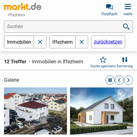
Postfach
mehr
Iffezheim
Suchen
zurücksetzen
Immobilien
Iffezheim
schließen
schließen
12 Treffer
Immobilien in Iffezheim
Suche speichern
Sortierung
Galerie
automatische R
zurückblät
weite