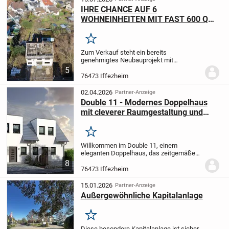
IHRE CHANCE AUF 6
WOHNEINHEITEN MIT FAST 600 QM
WOHNFLÄCHE - GENEHMIGT UND
DURCHGEPLANT!
Merken
Zum Verkauf steht ein bereits
genehmigtes Neubauprojekt mit
insgesamt sechs Wohneinheiten und
5
einer geplanten Gesamtwohnfläche von
76473 Iffezheim
ca. 582,41 m². Die Baugenehmigung liegt
vor, die Grundrisse sind...
02.04.2026
Partner-Anzeige
Double 11 - Modernes Doppelhaus
mit cleverer Raumgestaltung und
nachhaltiger Effizienz
Merken
Willkommen im Double 11, einem
eleganten Doppelhaus, das zeitgemäßes
Wohnen mit einer durchdachten
8
Raumaufteilung verbindet. Beim Betreten
76473 Iffezheim
empfängt Sie ein großzügiger
Eingangsbereich, ergänzt durch...
15.01.2026
Partner-Anzeige
Außergewöhnliche Kapitalanlage
Merken
Diese besondere Kapitalanlage ist sicher