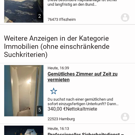
und langfristig an den Bund
vermietet.
Daher kommt die Miete
regelmäßig und sicher.
Es wurden hierfür
2
zwei Wohnungen zusammengelegt
und
76473 Iffezheim
entsprechend...
Weitere Anzeigen in der Kategorie
Immobilien (ohne einschränkende
Suchkriterien)
Heute, 16:39
Gemütliches Zimmer auf Zeit zu
vermieten
Merken
Du suchst nach einer gemütlichen und
sofort einzugsfertigen Unterkunft? Dann
ist dieses Zimmer vielleicht genau das
340,00 €
Nettokaltmiete
5
Richtige für dich!
Über das Zimmer:
Größe: ca. 10 qm
Deckenhöhe: ca. 1,75
22523 Hamburg
m...
Heute, 16:13
Professioneller Sicherheitsdienst –