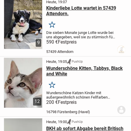
Heute, 19:07
Kinderliebe Lotte wartet in 57439
Attendorn.
Merken
Die sieben Monate junge Lotte wurde bei
uns abgegeben, weil sie zu stürmisch für
die im Haushalt lebenden Kinder war und
590 €
Festpreis
9
die Halter insgesamt überfordert mit der
Junghündin waren. Die 60 cm große...
57439 Attendorn
Heute, 19:05
PushUp
Wunderschöne Kitten, Tabbys, Black
and White
Merken
Wunderschöne Katzen Kinder mit
außergewöhnlich schönen Fellfarben
12
suchen ab sofort ihr neues zu Hause. Da
200 €
Festpreis
sie im Haushalt sozialisiert wurden, sind
sie allesamt stubenrein, neugierig und
16798 Fürstenberg (Havel)
lieben die...
Heute, 19:00
PushUp
BKH ab sofort Abgabe bereit Britisch