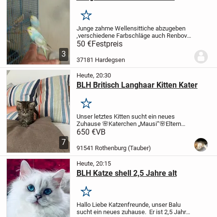
Merken
Junge zahme Wellensittiche abzugeben
,verschiedene Farbschläge auch Renbov
Wellensittiche.
Das Stück 50 Euro
50 €
Festpreis
3
37181 Hardegsen
Heute, 20:30
BLH Britisch Langhaar Kitten Kater
Merken
Unser letztes Kitten sucht ein neues
Zuhause
🌸Katerchen „Mausi“
🌸Eltern
beide reinrassig Britisch Langhaar
🌸
650 €
VB
Eltern beide black golden shaded
🌸siehe
7
letzten Fotos
Wir züchten Britisch
91541 Rothenburg (Tauber)
Langhaar...
Heute, 20:15
BLH Katze shell 2,5 Jahre alt
Merken
Hallo Liebe Katzenfreunde,
unser Balu
sucht ein neues zuhause.
Er ist 2,5 Jahre