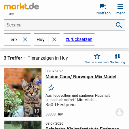
Postfach
mehr
Huy
Suchen
zurücksetzen
Tiere
Huy
schließen
schließen
3 Treffer
Tieranzeigen in Huy
Suche speichern
Sortierung
08.07.2026
Maine Coon/ Norweger Mix Mädel
Merken
Aus liebevollem und sauberen Haushalt
ist noch ab sofort 1Mix Mädel
abzugeben! Elterntiere sind
350 €
Festpreis
selbstverständlich vor Ort und können
10
auch besichtigt werden! Meine Kitten
38838 Huy
wurden von mir liebevoll...
08.07.2026