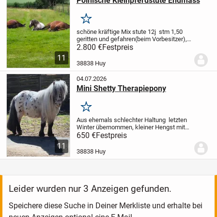
Polnische Kleinpferdstute Endmass
Merken
schöne kräftige Mix stute 12j stm 1,50
geritten und gefahren(beim Vorbesitzer),
muss angeschoben werden! Lieb aber
2.800 €
Festpreis
nichts für Änfänger bei Interesse bitte
11
anrufen 0175 8593315 seit 3j bei mir
38838 Huy
,aus...
04.07.2026
Mini Shetty Therapiepony
Merken
Aus ehemals schlechter Haltung letzten
Winter übernommen, kleiner Hengst mit
Handycap....volles Papier stm 85stm
650 €
Festpreis
leider Bockhuf und dadurch
11
Fehlstellung...ab und an tickt er mal sonst
38838 Huy
fit!! Bei mir...
Leider wurden nur 3 Anzeigen gefunden.
Speichere diese Suche in Deiner Merkliste und erhalte bei