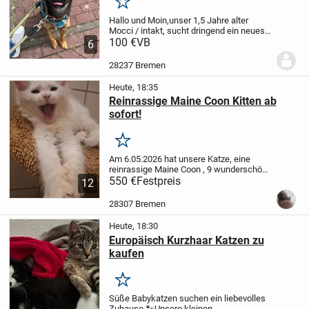
Merken
Hallo und Moin,
unser 1,5 Jahre alter
Mocci / intakt, sucht dringend ein neues
zu Hause. Wir hatten bereits ein neues zu
100 €
VB
6
Hase für Ihn, allerdings klappt dies nun
kurzfristig nicht mehr, da sich dort...
28237 Bremen
Heute, 18:35
Reinrassige Maine Coon Kitten ab
sofort!
Merken
Am 6.05.2026 hat unsere Katze, eine
reinrassige Maine Coon , 9 wunderschöne
gesunde Kitten auf die Welt gebracht. Sie
550 €
Festpreis
12
sind bereits futterfest und stubenrein,
spielen den halben Tag und laufen
28307 Bremen
durchs...
Heute, 18:30
Europäisch Kurzhaar Katzen zu
kaufen
Merken
Süße Babykatzen suchen ein liebevolles
Zuhause 🐾
Unsere kleinen