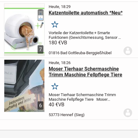
Heute, 18:29
Katzentoilette automatisch *Neu*
Merken
Vorteile der Katzentoilette:
+ Smarte
Funktionen (Gewichtsmessung, Sensor &
Sicherheitssystem)
+ Über eine App
180 €
VB
fernsteuerbar
+ Keine unangenehme
7
Gerüche mehr im Haus
+ Sparen Sie Zeit
01816 Bad Gottleuba-Berggießhübel
und Kosten beim...
Heute, 18:26
Moser Tierhaar Schermaschine
Trimm Maschine Fellpflege Tiere
Merken
Moser Tierhaar Schermaschine Trimm
Maschine Fellpflege Tiere
Moser
Tierhaar Schermaschine Trimm
40 €
VB
6
Maschine Fellpflege Tiere
im
funktionstüchtigem Gebrauchszustand
53773 Hennef (Sieg)
Form Ausführung und...