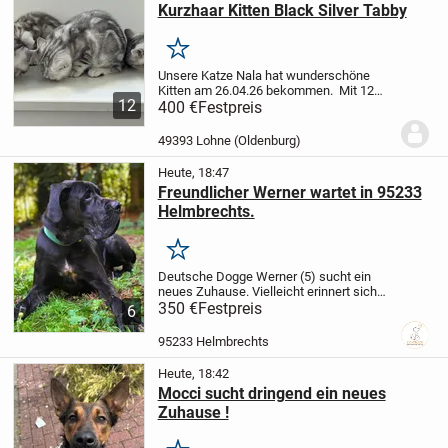
Kurzhaar Kitten Black Silver Tabby
Merken
Unsere Katze Nala hat wunderschöne
Kitten am 26.04.26 bekommen.
Mit 12
12
Wochen, ab dem 26.07.26 können die
400 €
Festpreis
Kleinen in ihr neues Zuhause
2 Mädchen
ist noch frei
2 Junges sind noch frei
Die...
49393 Lohne (Oldenburg)
Heute, 18:47
Freundlicher Werner wartet in 95233
Helmbrechts.
Merken
Deutsche Dogge Werner (5) sucht ein
neues Zuhause. Vielleicht erinnert sich
der ein oder andere noch an Werner, der
350 €
Festpreis
6
durch mehrere, schwere
Schicksalsschläge seiner Familie zu uns
95233 Helmbrechts
kam. Leider kam es...
Heute, 18:42
Mocci sucht dringend ein neues
Zuhause !