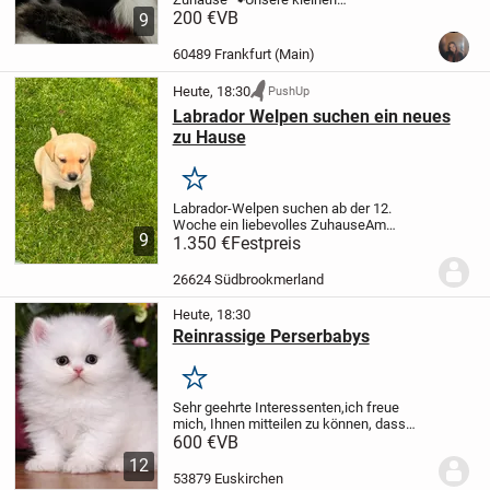
Katzenmädchen sind am 03.05.2026
200 €
VB
9
geboren und dürfen ab August in ihr
neues, liebevolles Zuhause
60489 Frankfurt (Main)
umziehen.
Details:
🩷 Alle sind...
Heute, 18:30
PushUp
Labrador Welpen suchen ein neues
zu Hause
Merken
Labrador-Welpen suchen ab der 12.
Woche ein liebevolles Zuhause
Am
9
23.06.2026 hat unsere Labrador-Hündin 8
1.350 €
Festpreis
gesunde Welpen zur Welt gebracht – 4
Mädchen und 4 Rüden.
Die Welpen
26624 Südbrookmerland
wachsen liebevoll im...
Heute, 18:30
Reinrassige Perserbabys
Merken
Sehr geehrte Interessenten,
ich freue
mich, Ihnen mitteilen zu können, dass
eine reinrassige Perser Katze zum
600 €
VB
Verkauf steht. Sie wurde am
12
03.07.2026geboren und ist nun bereit, ab
53879 Euskirchen
dem 03.10.2026 in ein...