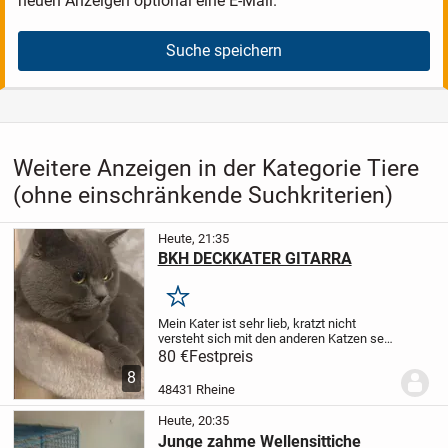
neuen Anzeigen optional eine E-Mail.
Suche speichern
Weitere Anzeigen in der Kategorie Tiere
(ohne einschränkende Suchkriterien)
Heute, 21:35
BKH DECKKATER GITARRA
Merken
Mein Kater ist sehr lieb, kratzt nicht
versteht sich mit den anderen Katzen sehr
gut. Sie können ihre Katze zu uns bringen.
80 €
Festpreis
Ihre Katze bleibt 4-5 Tagen bei uns, falls
8
es bei der ersten Deckung nicht...
48431 Rheine
Heute, 20:35
Junge zahme Wellensittiche