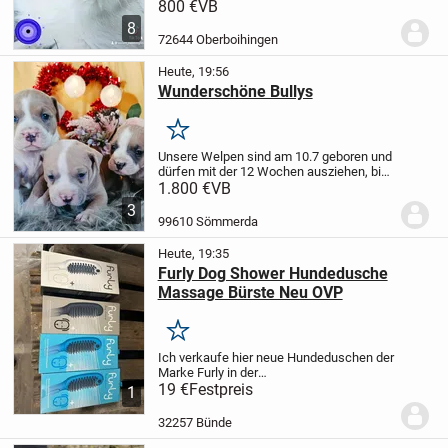
alt und sucht ein neues zuhause.
Falls
800 €
VB
Sie weiter Fragen haben dann melden Sie
8
sich einfach.
Bis dahin
72644 Oberboihingen
Heute, 19:56
Wunderschöne Bullys
Merken
Unsere Welpen sind am 10.7 geboren und
dürfen mit der 12 Wochen ausziehen, bis
dahin sind sie mehrfach entwurmt,
1.800 €
VB
geimpft und gechipt und erhalten ihren EU
3
Ausweis.
Beide Eltern sind vor Ort, Mama...
99610 Sömmerda
Heute, 19:35
Furly Dog Shower Hundedusche
Massage Bürste Neu OVP
Merken
Ich verkaufe hier neue Hundeduschen der
Marke Furly in der
Originalverpackung.
19 €
Festpreis
Diese praktischen
1
Helfer vereinen das Waschen des
Hundes mit einer angenehmen
32257 Bünde
Massagefunktion durch die integrierten...