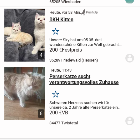
und 1 Männchen ( rot )
Abgabebereit
65205 Wiesbaden
werden sie ab 24...
Heute, vor 58 Min.
PushUp
BKH Kitten
Merken
Unsere Sky hat am 05.05. drei
wunderschöne Kitten zur Welt gebracht.
Es sind noch zwei Jungs verfügbar. Alle
200 €
Festpreis
haben blaue Augen. Wachsen mit kleinen
4
Kindern auf und können ab dem 28.07.
36289 Friedewald (Hessen)
ausziehen.
...
Heute, 11:43
Perserkatze sucht
verantwortungsvolles Zuhause
Merken
Schweren Herzens suchen wir für
unsere
ca. 2 Jahre alte Perserkatze ein
neues,
200 €
VB
liebevolles und dauerhaftes
6
Zuhause.
Er ist ca. 2 Jahre alt.
Seine
Rasse ist Perserkatze.
Er ist
34477 Twistetal
männlich.
Sein Fell...