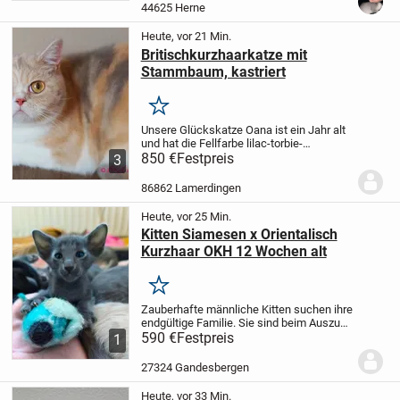
wachsen bei uns mit viel Liebe auf,
44625 Herne
kennen den...
Heute, vor 21 Min.
Britischkurzhaarkatze mit
Stammbaum, kastriert
Merken
Unsere Glückskatze Oana ist ein Jahr alt
und hat die Fellfarbe lilac-torbie-
white.
850 €
Selbstverständlich bringt unsere
Festpreis
3
Oana einen lückenlosen Stammbaum mit.
Oana ist bereits geimpft, entwurmt,
86862 Lamerdingen
gechipt...
Heute, vor 25 Min.
Kitten Siamesen x Orientalisch
Kurzhaar OKH 12 Wochen alt
Merken
Zauberhafte männliche Kitten suchen ihre
endgültige Familie.
Sie sind beim Auszug
12 Wochen alt!
590 €
Festpreis
Die Mama ist eine
1
Siamkatze und der Papa ein OKH.
Eltern
sind vor Ort.
Sie wurden bisher zweimal...
27324 Gandesbergen
Heute, vor 33 Min.