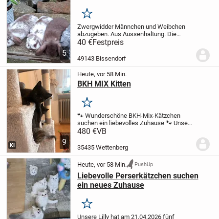
Merken
Zwergwidder Männchen und Weibchen
abzugeben. Aus Aussenhaltung. Die
letzten beiden Bilder sind Weibchen das
40 €
Festpreis
andere die Männchen.
Bei Interesse
5
einfach melden
Preis pro Tier
49143 Bissendorf
Heute, vor 58 Min.
BKH MIX Kitten
Merken
🐾 Wunderschöne BKH-Mix-Kätzchen
suchen ein liebevolles Zuhause 🐾
Unsere
süßen BKH-Mix-Kätzchen, geboren am
480 €
VB
04.05.26, suchen ein liebevolles und
9
verantwortungsbewusstes Zuhause.
Die
KI
35435 Wettenberg
Mutter ist eine...
Heute, vor 58 Min.
PushUp
Liebevolle Perserkätzchen suchen
ein neues Zuhause
Merken
Unsere Lilly hat am 21.04.2026 fünf