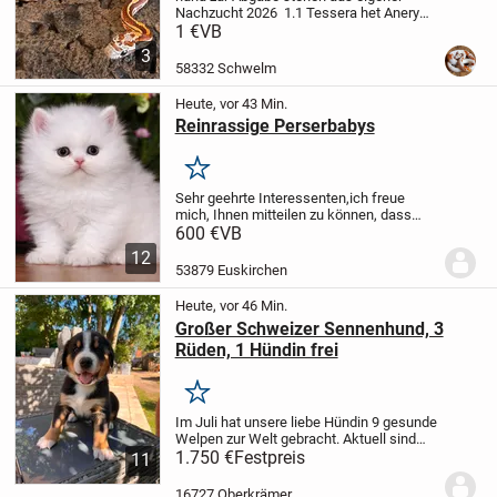
Nachzucht 2026
1.1 Tessera het Anery
Blood Motley Pied 66%ph Hypo Amel
0.1
1 €
VB
Motley het Anery Blood Pied 66%ph Hypo
3
Amel
Nachweise und Dokumente
58332 Schwelm
vorhanden....
Heute, vor 43 Min.
Reinrassige Perserbabys
Merken
Sehr geehrte Interessenten,
ich freue
mich, Ihnen mitteilen zu können, dass
eine reinrassige Perser Katze zum
600 €
VB
Verkauf steht. Sie wurde am
12
03.07.2026geboren und ist nun bereit, ab
53879 Euskirchen
dem 03.10.2026 in ein...
Heute, vor 46 Min.
Großer Schweizer Sennenhund, 3
Rüden, 1 Hündin frei
Merken
Im Juli hat unsere liebe Hündin 9 gesunde
Welpen zur Welt gebracht. Aktuell sind
noch 3 Rüden und 1 Hündin zu haben. Sie
1.750 €
Festpreis
11
wachsen bei uns im Haus und Hof auf.
Beide Elterntiere vor Ort.
Sie werden...
16727 Oberkrämer