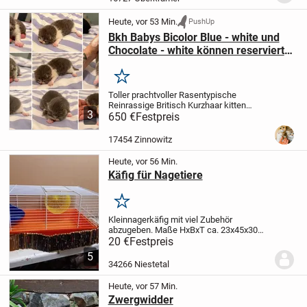
Heute, vor 53 Min.
PushUp
Bkh Babys Bicolor Blue - white und
Chocolate - white können reserviert
werden Abgabe 18.9.2026
Merken
Toller prachtvoller Rasentypische
Reinrassige Britisch Kurzhaar kitten
3
suchen schonmal ...
650 €
Festpreis
1 x Jungs Blue White
Bicolor
1 x Mädchen in Blue-white
Bicolor
1x Junge Blue White (reserviert
17454 Zinnowitz
)
1 x...
Heute, vor 56 Min.
Käfig für Nagetiere
Merken
Kleinnagerkäfig mit viel Zubehör
abzugeben.
Maße HxBxT ca. 23x45x30
cm
Für nähere Infos siehe Fotos
20 €
Festpreis
5
34266 Niestetal
Heute, vor 57 Min.
Zwergwidder