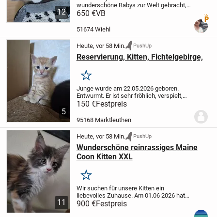
wunderschöne Babys zur Welt gebracht,
12
vier sind weiß und eine ist Color Point. Alle
650 €
VB
Premi
sind ärztlich untersucht, geimpft und
entwurmt, stubenrein und futterfest und...
51674 Wiehl
Heute, vor 58 Min.
PushUp
Reservierung, Kitten, Fichtelgebirge,
Merken
Junge wurde am 22.05.2026 geboren.
Entwurmt. Er ist sehr fröhlich, verspielt,
lieb und zärtlich. Die Fellfarbe ist rot
150 €
Festpreis
getigert.Frisst und trinkt schon
5
eigenständig und ist stubenrein. Mix mit
95168 Marktleuthen
British...
Heute, vor 58 Min.
PushUp
Wunderschöne reinrassiges Maine
Coon Kitten XXL
Merken
Wir suchen für unsere Kitten ein
liebevolles Zuhause.
Am 01.06 2026 hat
11
unsere Main Coon Katze 3 wunderschöne
900 €
Festpreis
Kitten bekommen. Es sind 2 Weibchen