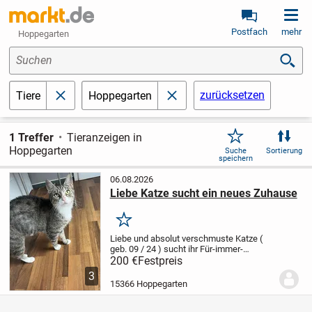
Postfach
mehr
Hoppegarten
Suchen
zurücksetzen
Tiere
Hoppegarten
schließen
schließen
1 Treffer
Tieranzeigen in
Hoppegarten
Suche
Sortierung
speichern
06.08.2026
Liebe Katze sucht ein neues Zuhause
Merken
Liebe und absolut verschmuste Katze (
geb. 09 / 24 ) sucht ihr Für-immer-
Zuhause.
Sie ist kastriert, gechippt und
200 €
Festpreis
geimpft.
Hunde sollten nicht im selben
3
Haushalt leben.
15366 Hoppegarten