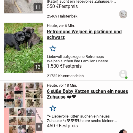
(Kater) sucht ein liebevolles Zuhause.
✨
Geboren: 18.04. um 00:44 Uhr
550 €
Festpreis
✨ Abgabe:
11
Mit 12 Wochen
✨ Farbe: Reinweiß
✨
Augen: Wunderschöne blaue Augen
✨
25469 Halstenbek
Gesundheit:...
Heute, vor 6 Min.
Retromops Welpen in platinum und
schwarz
Merken
Liebevoll aufgezogene Retromops-
Welpen suchen ihre Familien
Unsere
kleinen Retromöpse suchen noch ihr
1.500 €
Festpreis
12
passendes Zuhause. ❤️
Die Welpen
wachsen bei uns mitten im Haus und im
21732 Krummendeich
Benut
täglichen Familienleben...
Heute, vor 18 Min.
6 süße Baby Katzen suchen ein neues
Zuhause ❤️💖
Merken
🐾 Liebevolle Kitten suchen ein neues
Zuhause 🐾💖💖💖
Unsere sechs kleinen
Kitten sind nun alt genug, um in ein
450 €
Festpreis
8
liebevolles Zuhause umzuziehen. Sie