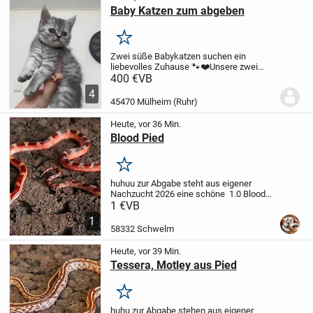
Baby Katzen zum abgeben
Merken
Zwei süße Babykatzen suchen ein
liebevolles Zuhause 🐾❤️
Unsere zwei
wunderschönen weiblichen Babykatzen,
400 €
VB
geboren am 04. Mai, suchen ab sofort ein
4
liebevolles Für-immer-Zuhause.
Die
45470 Mülheim (Ruhr)
beiden sind ein...
Heute, vor 36 Min.
Blood Pied
Merken
huhuu
zur Abgabe steht aus eigener
Nachzucht 2026 eine schöne
1.0 Blood
Pied het Anery Motley 66%ph Hypo
1 €
VB
Amel
Nachweise und Dokumente sind
1
vorhanden. Abgabe erfolgt nach
58332 Schwelm
mindestens 5x...
Heute, vor 39 Min.
Tessera, Motley aus Pied
Merken
huhu
zur Abgabe stehen aus eigener