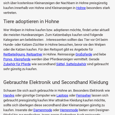
sich über kostenlose Kleinanzeigen der Nachbarn in Hohne preisgünstig
kaufen.Innerhalb von Hohne sind Kleinanzeigen in
Hohne
besonders stark
vertreten.
Tiere adoptieren in Hohne
Wer Welpen in Hohne kaufen bzw. adoptieren möchte, findet unter aktuell
die meisten Hundeanzeigen. Zum Katzenbabys kaufen sind folgende
Kategorien am beliebtesten: . Interessenten sollten das Tier vor Ort beim
Hunde- oder Katzen-Züchter in Hohne besuchen, bevor sie den Welpen
oder die Katzen kaufen. Für den Reitsport gibt es Angebote für
Reitbeteiligung, Reitpartner
in Hohne. Reinrassige
Großpferde
und liebe
Ponys, Kleinpferde
werden über Pferdeanzeigen vermittelt. Gerade
Zubehör für Pferde
wie secondhand
Sättel, Sattelzubehör
sind gebraucht
sehr günstig zu kaufen.
Gebrauchte Elektronik und Secondhand Kleidung
Schauen Sie sich auch gebrauchte in Hohne an. Besonders Elektronik wie
Handys
oder günstige Computer wie
Laptops
oder
Fernseher
lassen sich
gebraucht preisgünstig kaufen.Wer attraktive Kleidung kaufen möchte,
sollte sich überlegen diese secondhand über Kleinanzeigen günstig zu
kaufen. Inserate der
Damenmode
oder
Herrenmode
bieten vom Designer-
Stiefel bis zur modischen Jeans ganze Gaderoben.Auch preiswerte