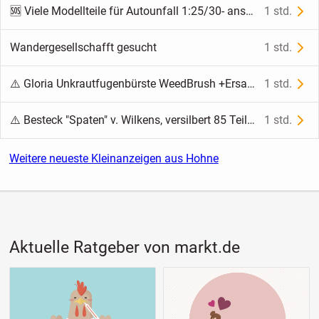
🆘 Viele Modellteile für Autounfall 1:25/30- anschauen
1 std.
Wandergesellschafft gesucht
1 std.
⚠️ Gloria Unkrautfugenbürste WeedBrush +Ersatzbürste in OVP
1 std.
⚠️ Besteck "Spaten" v. Wilkens, versilbert 85 Teile f. 15 Personen
1 std.
Weitere neueste Kleinanzeigen aus Hohne
Aktuelle Ratgeber von markt.de