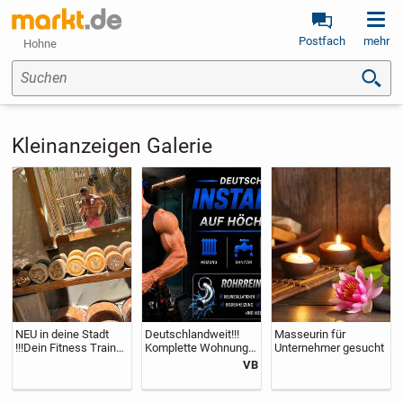
Postfach
mehr
Hohne
Suchen
Kleinanzeigen Galerie
NEU in deine Stadt
Deutschlandweit!!!
Masseurin für
!!!Dein Fitness Trainer
Komplette Wohnung
Unternehmer gesucht
und Lifestyle Couch !!
Sanierung - Sanitär-
VB
Wasser-Heizung