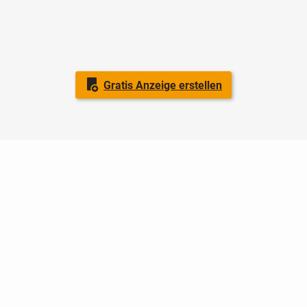
Gratis Anzeige erstellen
Nutzungsbedingungen
Datenschutz
Barrierefreiheit
Impressum
Kontakt
Hilfe
Sicherheit
Jugendschutz
Login
Konto löschen
Premium buchen
Abo kündigen
Ratgeber
Newsletter
Über uns
Jobs
Werbung
Facebook
Widget erstellen
markt.de
ist ein Angebot von © markt.de GmbH & Co. KG - Dein