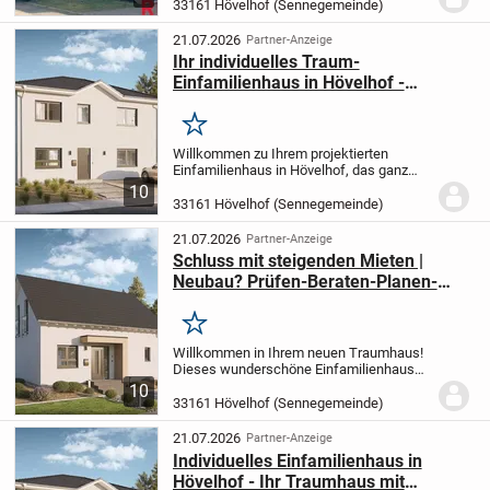
33161 Hövelhof (Sennegemeinde)
Besucher...
21.07.2026
Partner-Anzeige
Ihr individuelles Traum-
Einfamilienhaus in Hövelhof -
Energieeffizienz trifft auf flexible
Gestaltung
Merken
Willkommen zu Ihrem projektierten
Einfamilienhaus in Hövelhof, das ganz
nach Ihren persönlichen Wünschen und
10
Vorstellungen gestaltet wird. Mit einer
33161 Hövelhof (Sennegemeinde)
großzügigen Wohnfläche von 182 m² auf
zwei Etagen...
21.07.2026
Partner-Anzeige
Schluss mit steigenden Mieten |
Neubau? Prüfen-Beraten-Planen-
Bauen mit Frank Hanke
Merken
Willkommen in Ihrem neuen Traumhaus!
Dieses wunderschöne Einfamilienhaus
wird individuell nach Ihren Vorstellungen
10
und Wünschen projektiert und bietet
33161 Hövelhof (Sennegemeinde)
Ihnen einen gemütlichen Rückzugsort für
die ganze...
21.07.2026
Partner-Anzeige
Individuelles Einfamilienhaus in
Hövelhof - Ihr Traumhaus mit