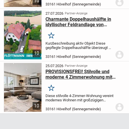
10
aktuell in der Vorvermarktungsphase. In
33161 Hövelhof (Sennegemeinde)
diesem frühen Stadium können die
geplanten...
27.07.2026
Partner-Anzeige
Charmante Doppelhaushälfte in
idyllischer Feldrandlage von
Hövelhof-Hövelriege!
Merken
Kurzbeschreibung aktiv Objekt Diese
gepflegte Doppelhaushälfte überzeugt mit
einem großzügigen Raumangebot, einer
10
durchdachten Grundrissgestaltung und
33161 Hövelhof (Sennegemeinde)
vielseitigen Nutzungsmöglichkeiten. Sie
eignet...
25.07.2026
Partner-Anzeige
PROVISIONSFREI! Stilvolle und
moderne 4 Zimmerwohnung mit
Garten in Hövelhof
Merken
Diese stilvolle 4-Zimmer-Wohnung vereint
modernes Wohnen mit großzügigen
Räumen und einem Wohngefühl, das man
10
nur selten findet. Hochwertige
33161 Hövelhof (Sennegemeinde)
Materialien, eine geschmackvolle
Ausstattung und die...