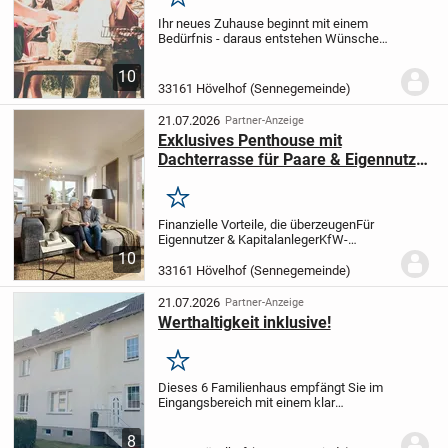
Merken
Ihr neues Zuhause beginnt mit einem
Bedürfnis - daraus entstehen Wünsche
und erste Ideen.
Dieses Haus dient als
Grundlage und wird von mir persönlich auf
10
Ihre Vorstellungen, Ihr Budget und die...
33161 Hövelhof (Sennegemeinde)
21.07.2026
Partner-Anzeige
Exklusives Penthouse mit
Dachterrasse für Paare & Eigennutzer
- QNG (ab 1,5 % p.a.)
Merken
Finanzielle Vorteile, die überzeugen
Für
Eigennutzer & Kapitalanleger
KfW-
Förderung bis 150.000 €
Zinssätze ab 1,46
10
%
QNG-Standard für niedrige
33161 Hövelhof (Sennegemeinde)
Betriebskosten
Für
Kapitalanleger
Sonderabschreibung...
21.07.2026
Partner-Anzeige
Werthaltigkeit inklusive!
Merken
Dieses 6 Familienhaus empfängt Sie im
Eingangsbereich mit einem klar
strukturierten Zugang, der die einzelnen
Wohneinheiten übersichtlich erschließt.
8
Von hier aus gelangen Bewohner und