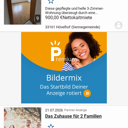
Merken
Diese gepflegte und helle 3-Zimmer-
Wohnung überzeugt durch eine
durchdachte Raumaufteilung, freundliche
900,00 €
Nettokaltmiete
9
Lichtverhältnisse und eine angenehme
Wohnatmosphäre. Auf rund 78 m²
33161 Hövelhof (Sennegemeinde)
Wohnfläche bietet sie...
21.07.2026
Partner-Anzeige
Das Zuhause für 2 Familien