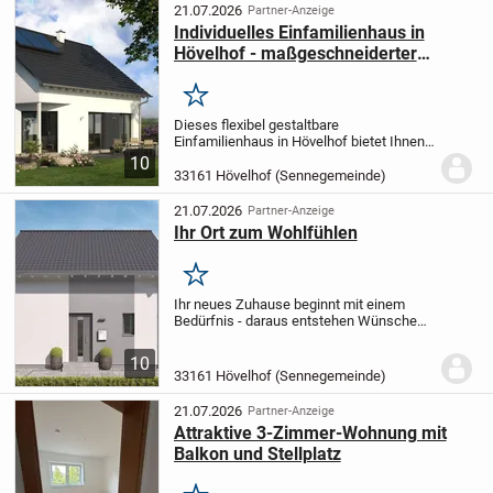
21.07.2026
Partner-Anzeige
Individuelles Einfamilienhaus in
Hövelhof - maßgeschneiderter
Wohnkomfort
Merken
Dieses flexibel gestaltbare
Einfamilienhaus in Hövelhof bietet Ihnen
mit 5 großzügigen Zimmern auf einer
10
Wohnfläche von 147,31 m² und einem 516
33161 Hövelhof (Sennegemeinde)
m² großen Grundstück viel Freiraum zur
persönlichen...
21.07.2026
Partner-Anzeige
Ihr Ort zum Wohlfühlen
Merken
Ihr neues Zuhause beginnt mit einem
Bedürfnis - daraus entstehen Wünsche
und erste Ideen.
Dieses Haus dient als
Grundlage und wird von mir persönlich auf
10
Ihre Vorstellungen, Ihr Budget und die...
33161 Hövelhof (Sennegemeinde)
21.07.2026
Partner-Anzeige
Attraktive 3-Zimmer-Wohnung mit
Balkon und Stellplatz