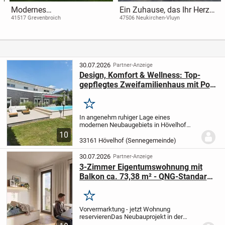
Modernes
Ein Zuhause, das Ihr Herz
Mehrfamilienhaus in
wärmt - und Ihre
41517 Grevenbroich
47506 Neukirchen-Vluyn
Grevenbroich - Individuell
Energiekosten senkt
geplant und hochwertig
ausgestattet
30.07.2026
Partner-Anzeige
Design, Komfort & Wellness: Top-
gepflegtes Zweifamilienhaus mit Pool
& Sauna in Hövelhof
Merken
In angenehm ruhiger Lage eines
modernen Neubaugebiets in Hövelhof
präsentiert sich dieses neuwertige
10
Zweifamilienhaus (Baujahr 2013) als
33161 Hövelhof (Sennegemeinde)
hochwertig erbautes Zuhause mit
vielseitigen Nutzungsmöglichkei...
30.07.2026
Partner-Anzeige
3-Zimmer Eigentumswohnung mit
Balkon ca. 73,38 m² - QNG-Standard
& Finanzierung ab 1,5 % p.a.
Merken
Vorvermarktung - jetzt Wohnung
reservieren
Das Neubauprojekt in der
Sporckstraße in Hövelhof befindet sich