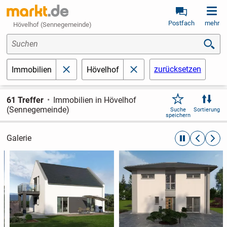
Postfach
mehr
Hövelhof (Sennegemeinde)
Suchen
zurücksetzen
Immobilien
Hövelhof
schließen
schließen
61 Treffer
Immobilien in Hövelhof
(Sennegemeinde)
Suche
Sortierung
speichern
Galerie
automatische R
zurückblät
weite