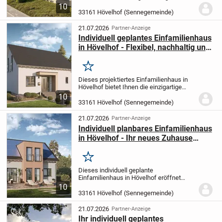
Wohneinheiten und 18
10
Tiefgaragenstellplätzen in zentraler Lage
33161 Hövelhof (Sennegemeinde)
von Hövelhof. Das im Jahr 1976 errichtete
Mehrfamilienhaus...
21.07.2026
Partner-Anzeige
Individuell geplantes Einfamilienhaus
in Hövelhof - Flexibel, nachhaltig und
hochwertig gebaut
Merken
Dieses projektiertes Einfamilienhaus in
Hövelhof bietet Ihnen die einzigartige
Möglichkeit, Ihr Traumhaus ganz nach
10
Ihren persönlichen Wünschen und
33161 Hövelhof (Sennegemeinde)
Vorstellungen zu gestalten. Mit einer
großzügigen...
21.07.2026
Partner-Anzeige
Individuell planbares Einfamilienhaus
in Hövelhof - Ihr neues Zuhause
wartet
Merken
Dieses individuell geplante
Einfamilienhaus in Hövelhof eröffnet
Ihnen auf 163,45 m² Wohnfläche mit
10
insgesamt 5 Zimmern großzügige
33161 Hövelhof (Sennegemeinde)
Gestaltungsmöglichkeiten nach Ihren
Wünschen. Das Haus verteilt sich...
21.07.2026
Partner-Anzeige
Ihr individuell geplantes