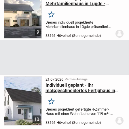
Mehrfamilienhaus in Lügde -
großzügiges Wohnkonzept für
höchste Ansprüche
Merken
Dieses individuell projektierte
Mehrfamilienhaus in Lügde präsentiert
sich mit 7 Zimmern, verteilt auf 238,83 m²
9
Wohnfläche über zwei Etagen, als
33161 Hövelhof (Sennegemeinde)
großzügiges Zuhause, das speziell nach
Ihren...
21.07.2026
Partner-Anzeige
Individuell geplant - Ihr
maßgeschneidertes Fertighaus in
Hövelhof mit allkauf-Komfort
Merken
Dieses projektiert gefertigte 4-Zimmer-
Haus mit einer Wohnfläche von 119 m² in
Hövelhof ist Ihr neues Zuhause, das ganz
10
nach Ihren Wünschen gestaltet wird. Mit
33161 Hövelhof (Sennegemeinde)
einer Etage und drei Schlafzimmern...