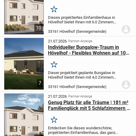
Flexibilität und Nachhaltigkeit
Merken
Dieses projektiertes Einfamilienhaus in
Hövelhof bietet Ihnen mit 6.0 Zimmern
auf 181.77 m² Wohnfläche und einem
10
großzügigen Grundstück von 561.00 m²
33161 Hövelhof (Sennegemeinde)
ein perfektes Zuhause für die ganze
Familie. Auf...
21.07.2026
Partner-Anzeige
Individueller Bungalow-Traum in
Hövelhof - Flexibles Wohnen auf 107
m² mit allkauf-Servicekompetenz
Merken
Dieser projektiert geplante Bungalow in
Hövelhof bietet Ihnen mit 4,0 Zimmern
auf 107 m² Wohnfläche ein komfortables
7
und modernes Zuhause. Das Haus mit 1
33161 Hövelhof (Sennegemeinde)
Etage umfasst 3 Schlafzimmer sowie
ein...
21.07.2026
Partner-Anzeige
Genug Platz für alle Träume | 181 m²
Familienglück mit 5 Schlafzimmern &
Grundstücksoption
Merken
Entdecken Sie dieses wunderschöne,
projektierten Einfamilienhaus, das ganz