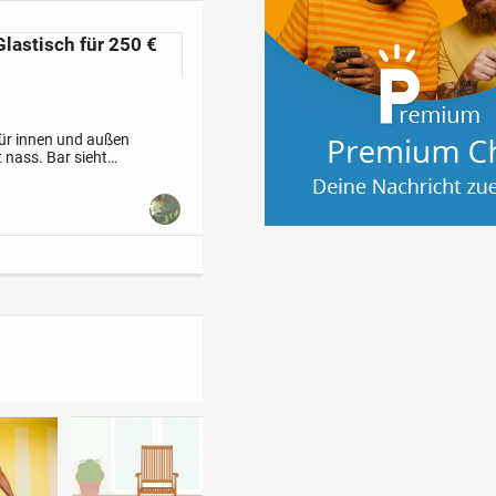
Glastisch für 250 €
ür innen und außen
t nass.
Bar sieht
e, Wohnstube oder...