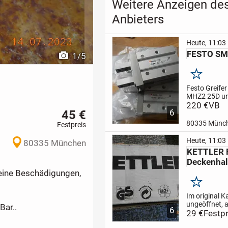
Weitere Anzeigen de
Anbieters
Heute, 11:03
FESTO SM
1
/
5
Merken
Festo Greifer
MHZ2 25D un
es gibt
220 €
VB
45 €
6
mehrere...La
wird als geb
80335 Münc
Festpreis
verkauft. Be
erwünscht.
Heute, 11:03
80335 München
Verkaufsprei
KETTLER F
€ - Versand 
Deckenhal
(wird gut ver
€...
keine Beschädigungen,
Merken
Im original K
ungeöffnet, 
Bar..
6
1990 igern - 
29 €
Festpr
bei Kauf/Ver