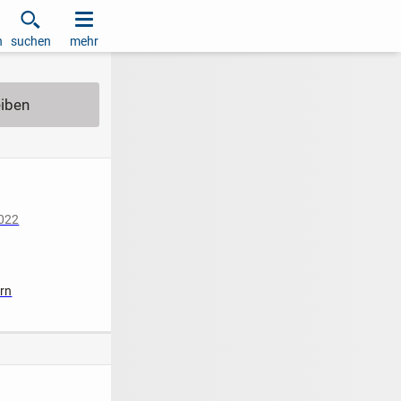
h
suchen
mehr
2022
ern