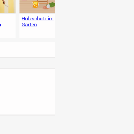
g
Holzschutz im
Heimwerker-
Der g
o
Garten
Lexikon - Tipps
Garte
zum Heimwerken,
Renovieren &
selber bauen