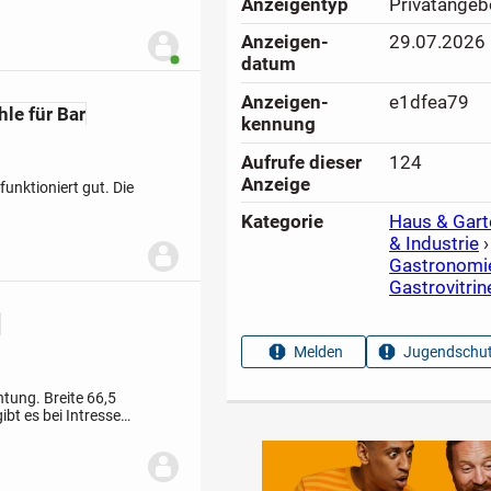
Anzeigen­typ
Privatangeb
lagert. Korb und
Anzeigen­
29.07.2026
Benutzer ist online
datum
Anzeigen­
e1dfea79
hle für Bar
kennung
Aufrufe dieser
124
Anzeige
funktioniert gut. Die
Kategorie
Haus & Gart
& Industrie
›
Gastronomie
Gastrovitrin
)
Melden
Jugendschut
chtung.
Breite 66,5
bt es bei Intresse