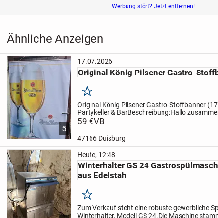
Werbung stört? Jetzt entfernen!
Ähnliche Anzeigen
17.07.2026
Original König Pilsener Gastro-Stoff
Merken
Original König Pilsener Gastro-Stoffbanner (1
Partykeller & Bar
Beschreibung:
Hallo zusamme
ein original großes Werbebanner / eine Dekofa
59 €
VB
5
Pilsener....
47166 Duisburg
Heute, 12:48
Winterhalter GS 24 Gastrospülmaschi
aus Edelstah
Merken
Zum Verkauf steht eine robuste gewerbliche S
Winterhalter, Modell GS 24.
Die Maschine stam