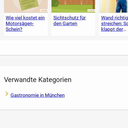
Wie viel kostet ein
Sichtschutz für
Wand richti
Motorsägen-
den Garten
streichen: S
Schein?
klappt der
Anstrich
Verwandte Kategorien
Gastronomie in München