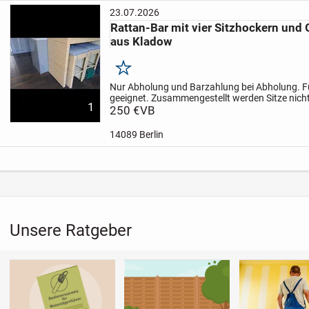
23.07.2026
Rattan-Bar mit vier Sitzhockern und 
aus Kladow
Merken
Nur Abholung und Barzahlung bei Abholung.
F
geeignet. Zusammengestellt werden Sitze nich
1
elegant und modern aus. Ein Hingucker in Küch
250 €
VB
14089 Berlin
Unsere Ratgeber