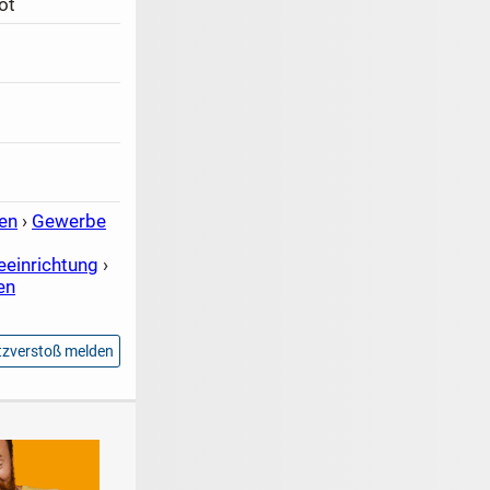
ot
en
›
Gewerbe
einrichtung
›
en
zverstoß melden