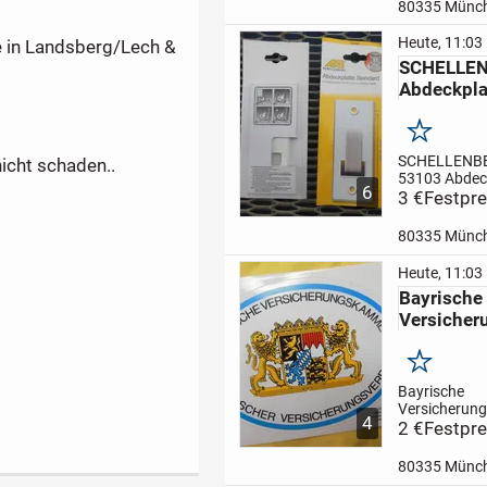
geöffnet wer
80335 Münc
verschickt we
Versand 8 € 
Heute, 11:03
e in Landsberg/Lech &
oder Überwei
SCHELLEN
..Derzeit noch
Abdeckpla
Merken
SCHELLENBE
nicht schaden..
53103 Abdeck
6
originalverpa
3 €
Festpre
guter Zustan
Nichtraucher
80335 Münc
Besichtigung
erwünscht,
Heute, 11:03
Verkaufspreis
Bayrische
Versand mögl
Versiche
gut verpackt 
3 € ...
Merken
Bayrische
Versicherun
4
Aufkleber au
2 €
Festpre
igern, guter 
Nichtraucher
80335 Münc
Besichtigung