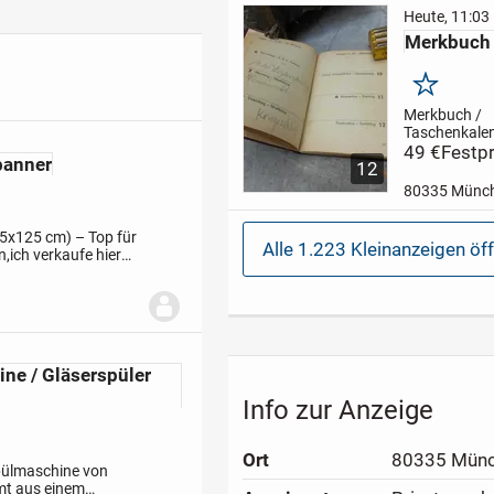
erwünscht,
Heute, 11:03
Verkaufspreis
Merkbuch 
Versand per B
möglich 1 € -
Bezahlung: B
Merken
Paypal...
Merkbuch /
Taschenkalen
ersehntem E
49 €
Festpr
banner
12
8.Mai... 49 €
oder Überwei
80335 Münc
Derzeit noch 
Marktoberdor
75x125 cm) – Top für
schönen Allg
Alle 1.223 Kleinanzeigen öf
n,
ich verkaufe hier
gelagert, Übe
hne von König
Landsberg/L
München...
ne / Gläserspüler
Info zur Anzeige
Ort
80335 Mün
pülmaschine von
mt aus einem