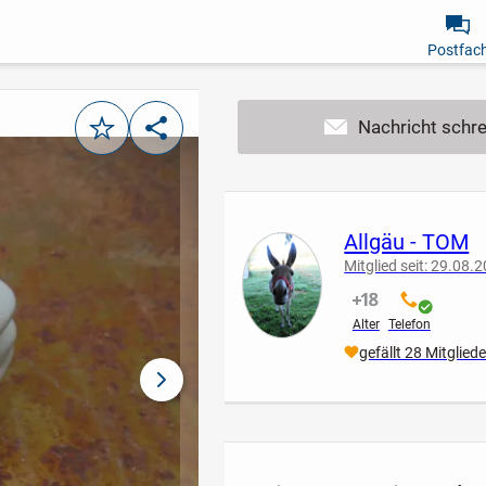
Postfac
Merken
Teilen
Allgäu - TOM
Mitglied seit: 29.08.
nicht verifiziert
verifiziert
Alter
Telefon
gefällt 28 Mitglied
nächstes Bild