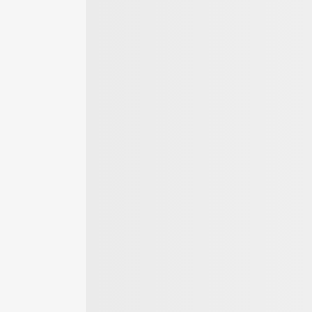
roße
Materialen für den
Online schnell
nratgeber
Bodenbelag
Geld verdienen
mit Kleinanzeigen