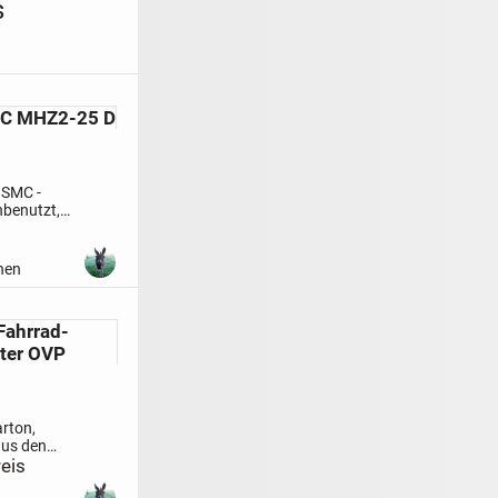
s
C MHZ2-25 D
 SMC -
benutzt,
gerspuren -
raucht
hen
sichtigung
s je 220 VB
ahrrad-
möglich
ter OVP
packt) 6
arton,
aus den
(Kann aber
eis
sand