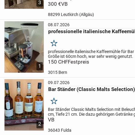
3
Gastronomiebetrieb und war längere Zeit einge
300 €
VB
Untergestell sind...
88299 Leutkirch (Allgäu)
08.07.2026
professionelle italienische Kaffeemü
Merken
professionelle italienische Kaffeemühle für Bar 
Größe ist 60cm hoch, war sehr wenig genutzt.
150 CHF
Festpreis
1
3015 Bern
09.07.2026
Bar Ständer (Classic Malts Selection
Merken
Bar Ständer Classic Malts Selection mit Beleu
cm, Tiefe 21 cm.
Die dazu gehörigen Getränke gi
auch.
VB
2
36043 Fulda