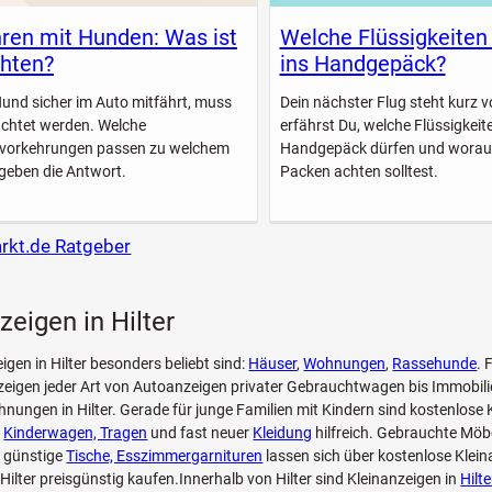
ren mit Hunden: Was ist
Welche Flüssigkeiten
hten?
ins Handgepäck?
Hund sicher im Auto mitfährt, muss
Dein nächster Flug steht kurz vo
achtet werden. Welche
erfährst Du, welche Flüssigkeite
svorkehrungen passen zu welchem
Handgepäck dürfen und worau
geben die Antwort.
Packen achten solltest.
arkt.de Ratgeber
zeigen in Hilter
igen in Hilter besonders beliebt sind:
Häuser
,
Wohnungen
,
Rassehunde
. 
eigen jeder Art von Autoanzeigen privater Gebrauchtwagen bis Immobili
nungen in Hilter. Gerade für junge Familien mit Kindern sind kostenlose
n
Kinderwagen, Tragen
und fast neuer
Kleidung
hilfreich. Gebrauchte Möb
 günstige
Tische, Esszimmergarnituren
lassen sich über kostenlose Klein
Hilter preisgünstig kaufen.Innerhalb von Hilter sind Kleinanzeigen in
Hilt