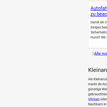
Autofah
zu beac
Damit ein 
Einiges be
Sicherheit
Hund? Wir 
Alle m
Kleinan
Als Kleinanze
markt.de Anz
günstige Woh
gebrauchte
Vitrinen
oder
Nachbarn in 