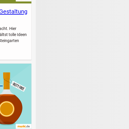
 Gestaltung
acht. Hier
ltst tolle Ideen
Steingarten