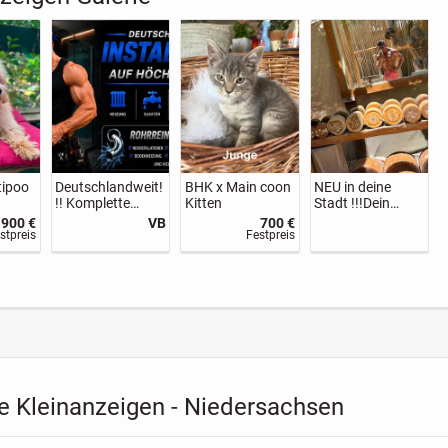
tipoo
Deutschlandweit!
BHK x Main coon
NEU in deine
!! Komplette
Kitten
Stadt !!!Dein
Wohnung
Fitness Trainer
900 €
VB
700 €
Sanierung -
und Lifestyle
stpreis
Festpreis
Sanitär-Wasser-
Couch !!
Heizung
e Kleinanzeigen - Niedersachsen