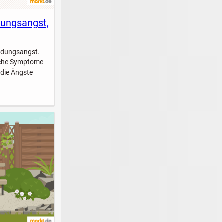
dungsangst,
indungsangst.
elche Symptome
 die Ängste