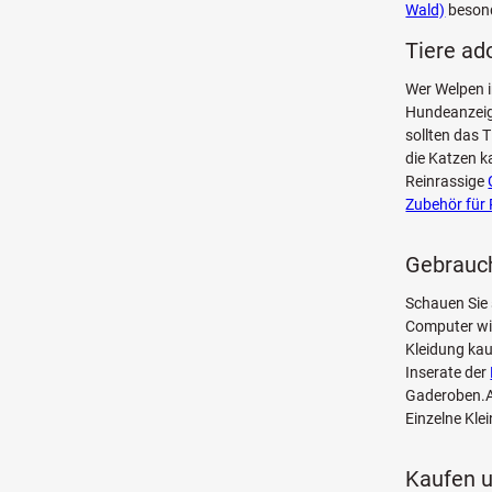
Wald)
besond
Tiere ado
Wer Welpen i
Hundeanzeige
sollten das 
die Katzen k
Reinrassige
Zubehör für 
Gebrauch
Schauen Sie
Computer w
Kleidung kau
Inserate der
Gaderoben.Au
Einzelne Kle
Kaufen u