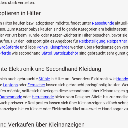
ers stark vertreten.
ptieren in Hilter
n Hilter kaufen bzw. adoptieren möchte, findet unter
Rassehunde
aktuell
n. Zum Katzenbabys kaufen sind folgende Kategorien am beliebtesten: 
Tier vor Ort beim Hunde- oder Katzen-Züchter in Hilter besuchen, bevor si
aufen. Für den Reitsport gibt es Angebote für
Reitbeteiligung, Reitpartner
Großpferde
und liebe
Ponys, Kleinpferde
werden über Pferdeanzeigen verm
Pferde
wie secondhand
Sättel, Sattelzubehör
sind gebraucht sehr günstig
te Elektronik und Secondhand Kleidung
 sich auch gebrauchte
Stühle
in Hilter an. Besonders Elektronik wie
Handy
ie
Laptops
oder
Fernseher
lassen sich gebraucht preisgünstig kaufen.Wer
fen möchte, sollte sich überlegen diese secondhand über Kleinanzeigen g
Damenmode
oder
Herrenmode
bieten vom Designer-Stiefel bis zur modi
ch preiswerte Restposten lassen sich über Kleinanzeigen vielfach sehr 
inanzeigen bieten Kleider oder Elektronikartikel aus zweiter Hand sogar z
nd Verkaufen über Kleinanzeigen