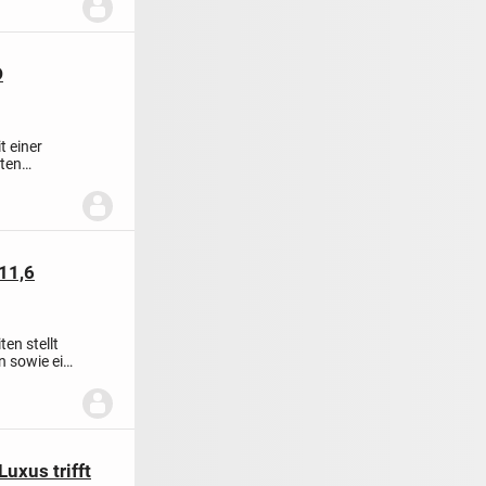
D
t einer
uten
11,6
en stellt
n sowie ein
uxus trifft