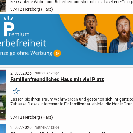
kemsanierte Wohn- und Beherbergungsimmobilie als seltene Gelege
10
Investoren, Betreiber oder anspruchsvolle Eigennutzer....
37412 Herzberg (Harz)
21.07.2026
Partner-Anzeige
Familienfreundliches Haus mit viel Platz
Merken
Lassen Sie Ihren Traum wahr werden und gestalten sich Ihr ganz p
Zuhause.
Dieses interessante Einfamilienhaus bietet die ideale Gru
dafür. Hier wohnen Sie mit einer Wohnfläche von ca....
10
37412 Herzberg (Harz)
21.07.2026
Partner-Anzeige