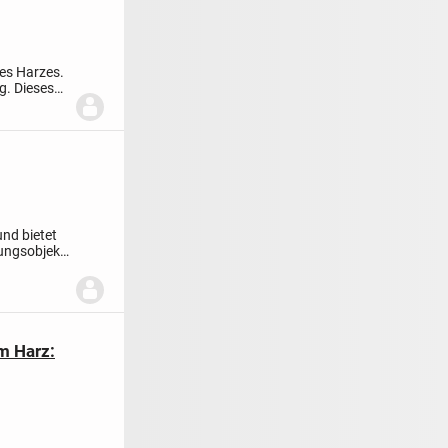
es Harzes.
g. Dieses
und bietet
tungsobjekt
m Harz: