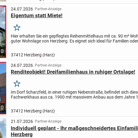
24.07.2026
Partner-Anzeige
Eigentum statt Miete!
Merken
Hier erhalten Sie ein gepflegtes Reihenmittelhaus mit ca. 90 m² Wo
guter Wohnlage von Herzberg.
Es eignet sich ideal für Familien ode
nach einem gemütlichen Zuhause suchen.
Ric...
10
37412 Herzberg (Harz)
24.07.2026
Partner-Anzeige
Renditeobjekt! Dreifamilienhaus in ruhiger Ortslage!
Merken
Im Dorf Scharzfeld, in einer ruhigen Nebenstraße, befindet sich dies
Fachwerkhaus aus ca. 1900 mit massivem Anbau aus dem Jahre 1
warten drei separate, charmante Wohneinheiten mit eigenen...
10
37412 Herzberg (Harz)
21.07.2026
Partner-Anzeige
Individuell geplant - Ihr maßgeschneidertes Einfamil
Herzberg