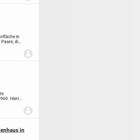
hnfläche in
r Paare, die
es
960. Hierin
ienhaus in