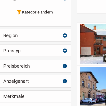
kostenlose
Rehburg-Loccum
Gepflegtes 3-
Erstplanung von
für Singles
Familienhaus 
Frank Hanke &
Garagen &
Kategorie ändern
Grundstücksservice
Entwicklungs
zial
Region
Preistyp
Preisbereich
Anzeigenart
Merkmale