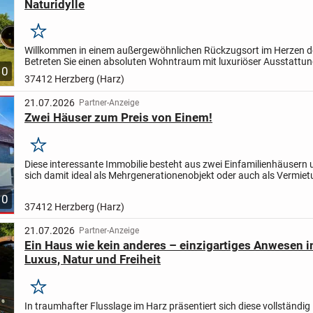
Naturidylle
Merken
Willkommen in einem außergewöhnlichen Rückzugsort im Herzen d
Betreten Sie einen absoluten Wohntraum mit luxuriöser Ausstattun
10
2025 hochwertig kemsanierte Einfamilienhaus verbindet...
37412 Herzberg (Harz)
21.07.2026
Partner-Anzeige
Zwei Häuser zum Preis von Einem!
Merken
Diese interessante Immobilie besteht aus zwei Einfamilienhäusern 
sich damit ideal als Mehrgenerationenobjekt oder auch als Vermie
an.
Sie haben hier einfach viel Raum zum Wohnen...
10
37412 Herzberg (Harz)
21.07.2026
Partner-Anzeige
Ein Haus wie kein anderes – einzigartiges Anwesen i
Luxus, Natur und Freiheit
Merken
In traumhafter Flusslage im Harz präsentiert sich diese vollständig