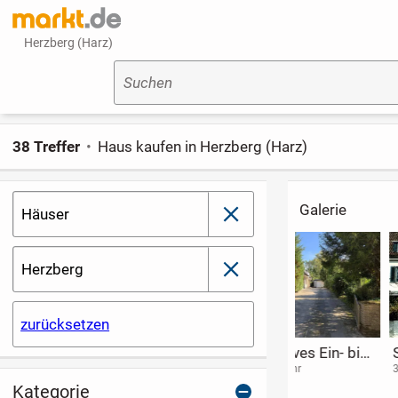
Herzberg (Harz)
Suchen
38 Treffer
Haus kaufen in Herzberg (Harz)
Galerie
Häuser
schließen
Herzberg
schließen
zurücksetzen
Wohnen &
Wohnen in
Immobilie in
Vermieten unter
modernem
Bestlage von
37647 Brevörde
31547 Rehburg-Loccum
38108 Braunschwe
einem Dach -
Stadthaus in
Querum -
Kategorie