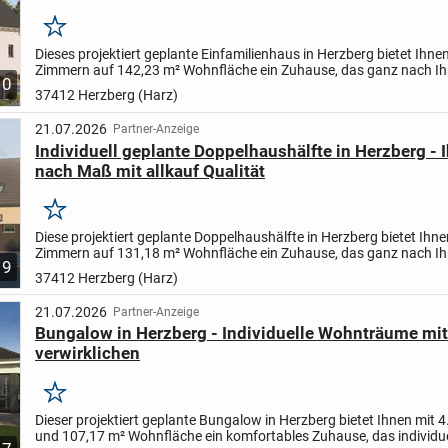
Merken
Dieses projektiert geplante Einfamilienhaus in Herzberg bietet Ihnen
Zimmern auf 142,23 m² Wohnfläche ein Zuhause, das ganz nach Ih
10
Wünschen und Vorstellungen gestaltet wird. Auf einem 503...
37412 Herzberg (Harz)
21.07.2026
Partner-Anzeige
Individuell geplante Doppelhaushälfte in Herzberg -
nach Maß mit allkauf Qualität
Merken
Diese projektiert geplante Doppelhaushälfte in Herzberg bietet Ihne
Zimmern auf 131,18 m² Wohnfläche ein Zuhause, das ganz nach Ih
9
Wünschen gestaltet wird. Auf einem großzügigen 503 m²...
37412 Herzberg (Harz)
21.07.2026
Partner-Anzeige
Bungalow in Herzberg - Individuelle Wohnträume mit
verwirklichen
Merken
Dieser projektiert geplante Bungalow in Herzberg bietet Ihnen mit 
und 107,17 m² Wohnfläche ein komfortables Zuhause, das individue