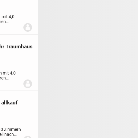
 mit 4,0
ren
 Ihr Traumhaus
n mit 4,0
ren
 allkauf
4.0 Zimmern
ll nach