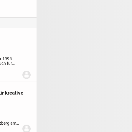
rdiges
Stolzenau, Kreis
Grundstück
n möglich
Nienburg
hr 1995
uch für
ür kreative
zberg am