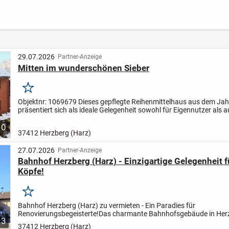
zusätzl. FeWo's in
Familie
ebene
mit
Werdum
Wohne
poten
29.07.2026
Partner-Anzeige
Mitten im wunderschönen Sieber
Merken
Objektnr: 1069679
Dieses gepflegte Reihenmittelhaus aus dem Ja
präsentiert sich als ideale Gelegenheit sowohl für Eigennutzer als a
Kapitalanleger. Mit ca. 114 m² Wohnfläche, verteilt...
10
37412 Herzberg (Harz)
27.07.2026
Partner-Anzeige
Bahnhof Herzberg (Harz) - Einzigartige Gelegenheit f
Köpfe!
Merken
Bahnhof Herzberg (Harz) zu vermieten - Ein Paradies für
Renovierungsbegeisterte!
Das charmante Bahnhofsgebäude in Her
3
Harz bietet eine einzigartige Gelegenheit für alle, die Freude an...
37412 Herzberg (Harz)