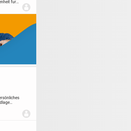
nheit fur
ersönliches
ndlage