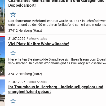
Charmantes Mehrfamilienhaus mit drei Garagen und
Doppelcarport!
Merken
Das charmante Mehrfamilienhaus wurde ca. 1816 in Lehmfachwe
errichtet und ab den 90-er Jahren fortlaufend saniert und modernis
10
wurde zu dieser Zeit ein Anbau an das Wohnhaus...
37412 Herzberg (Harz)
21.07.2026
Partner-Anzeige
Viel Platz für Ihre Wohnwünsche!
Merken
Hier erhalten Sie eine solide Grundlage sich Ihren Traum vom Eigen
verwirklichen. In diesem Wohnhaus gibt es zwei abgeschlossene 
die über den gleichen Grundriss verfügen und von...
10
37412 Herzberg (Harz)
21.07.2026
Partner-Anzeige
Ihr Traumhaus in Herzberg - Individuell geplant und
energieeffizient gebaut
Merken