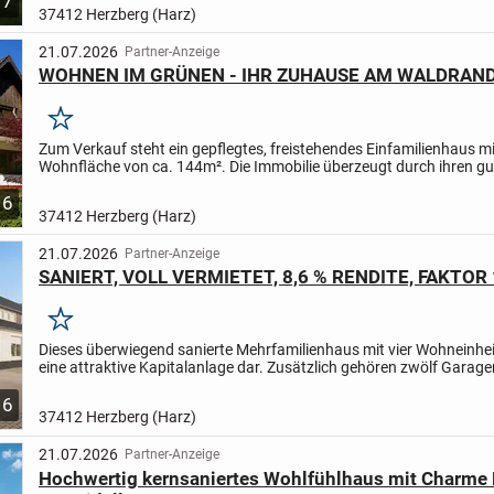
7
Ihren Wünschen gestaltet wird. Auf einem...
37412 Herzberg (Harz)
21.07.2026
Partner-Anzeige
WOHNEN IM GRÜNEN - IHR ZUHAUSE AM WALDRAN
Merken
Zum Verkauf steht ein gepflegtes, freistehendes Einfamilienhaus mi
Wohnfläche von ca. 144m². Die Immobilie überzeugt durch ihren g
Zustand und bietet ausreichend Platz für die ganze...
6
37412 Herzberg (Harz)
21.07.2026
Partner-Anzeige
SANIERT, VOLL VERMIETET, 8,6 % RENDITE, FAKTOR 
Merken
Dieses überwiegend sanierte Mehrfamilienhaus mit vier Wohneinheit
eine attraktive Kapitalanlage dar. Zusätzlich gehören zwölf Garage
Carport zum Objekt. Sämtliche Einheiten sind...
6
37412 Herzberg (Harz)
21.07.2026
Partner-Anzeige
Hochwertig kernsaniertes Wohlfühlhaus mit Charme L