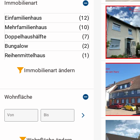
Immobilienart
Einfamilienhaus
(12)
Mehrfamilienhaus
(10)
Doppelhaushälfte
(7)
Bungalow
(2)
Reihenmittelhaus
(1)
Immobilienart ändern
Wohnfläche
Von
Bis
Abschicken
Wohnfläche ändern