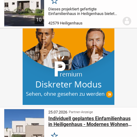
Merken
Dieses projektiert gefertigte
Einfamilienhaus in Heiligenhaus bietet
Ihnen mit 5,0 Zimmern auf 187,84 m²
10
Wohnfläche und einem großzügigen
42579 Heiligenhaus
Grundstück von 618 m² ein Zuhause, das
ganz nach Ihren...
25.07.2026
Partner-Anzeige
Individuell geplantes Einfamilienhaus
in Heiligenhaus - Modernes Wohnen
mit allkauf Qualität und Flexibilität