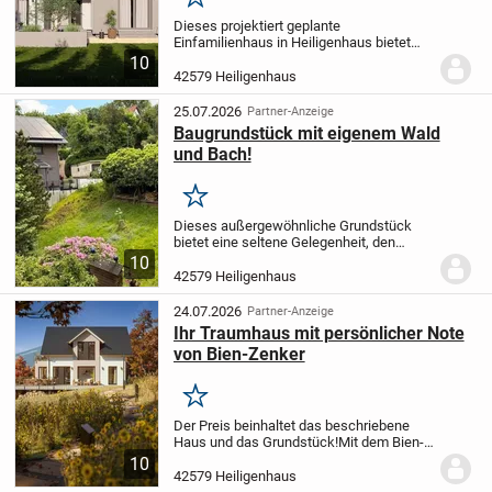
Merken
Dieses projektiert geplante
Einfamilienhaus in Heiligenhaus bietet
Ihnen mit 5,0 Zimmern und einer
10
großzügigen Wohnfläche von 245,04 m²
42579 Heiligenhaus
ein komfortables Zuhause für die ganze
Familie. Auf einem 350 m²...
25.07.2026
Partner-Anzeige
Baugrundstück mit eigenem Wald
und Bach!
Merken
Dieses außergewöhnliche Grundstück
bietet eine seltene Gelegenheit, den
Traum vom individuellen Wohnen in
10
traumhafter Naturlage zu
42579 Heiligenhaus
verwirklichen.
Das Grundstück besteht
aus zwei Flurstücken und...
24.07.2026
Partner-Anzeige
Ihr Traumhaus mit persönlicher Note
von Bien-Zenker
Merken
Der Preis beinhaltet das beschriebene
Haus und das Grundstück!
Mit dem Bien-
Zenker Fertighaus-Planungsvorschlag
10
EDITION 145 gelang Bien-Zenker der
42579 Heiligenhaus
Gewinn des Hausbau Design Awards