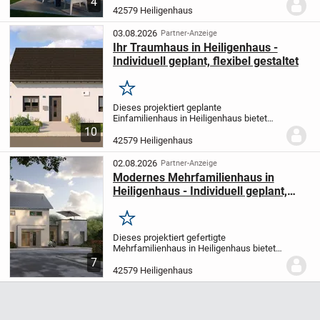
4
mit 3 Zimmern, ideal zugeschnitten auf
42579 Heiligenhaus
Ihre Wünsche und Vorstellungen. Mit 2
Schlafzimmern...
03.08.2026
Partner-Anzeige
Ihr Traumhaus in Heiligenhaus -
Individuell geplant, flexibel gestaltet
Merken
Dieses projektiert geplante
Einfamilienhaus in Heiligenhaus bietet
Ihnen und Ihrer Familie auf 142,23 m²
10
Wohnfläche ein modernes Zuhause mit
42579 Heiligenhaus
4,0 Zimmern, verteilt auf zwei Etagen. Mit
drei Schlafzimme...
02.08.2026
Partner-Anzeige
Modernes Mehrfamilienhaus in
Heiligenhaus - Individuell geplant,
hochwertig gebaut
Merken
Dieses projektiert gefertigte
Mehrfamilienhaus in Heiligenhaus bietet
Ihnen 237,19 m² Wohnfläche auf einem
7
519 m² großen Grundstück. Auf zwei
42579 Heiligenhaus
Etagen verteilen sich 7 Zimmer, darunter 5
komfortable...