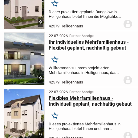
Merken
Dieser projektiert geplante Bungalow in
Heiligenhaus bietet Ihnen die Möglichkeit,
Ihr neues Zuhause nach Ihren
9
persönlichen Wünschen und
42579 Heiligenhaus
Vorstellungen zu gestalten. Mit einer
Wohnfläche von 95,07 m²...
22.07.2026
Partner-Anzeige
Ihr individuelles Mehrfamilienhaus -
Flexibel geplant, nachhaltig gebaut
Merken
Willkommen zu Ihrem projektierten
Mehrfamilienhaus in Heiligenhaus, das
genau nach Ihren Wünschen und
9
Vorstellungen gestaltet wird. Dieses
42579 Heiligenhaus
großzügige Haus mit 7 Zimmern und einer
Wohnfläche von 255,63...
22.07.2026
Partner-Anzeige
Flexibles Mehrfamilienhaus -
Individuell geplant, nachhaltig gebaut
Merken
Dieses projektiertes Mehrfamilienhaus in
Heiligenhaus bietet Ihnen und Ihrer
Familie ein modernes und nachhaltiges
9
Zuhause, das ganz nach Ihren