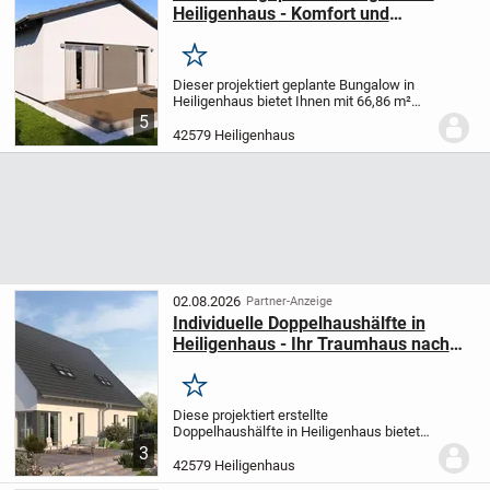
Heiligenhaus - Komfort und
Nachhaltigkeit für Ihr Traumzuhause
Merken
Dieser projektiert geplante Bungalow in
Heiligenhaus bietet Ihnen mit 66,86 m²
Wohnfläche und 519 m²
5
Grundstücksgröße eine perfekte
42579 Heiligenhaus
Kombination aus Komfort und
Individualität. Das Haus mit nur einer...
02.08.2026
Partner-Anzeige
Individuelle Doppelhaushälfte in
Heiligenhaus - Ihr Traumhaus nach
Maß mit allkauf Komfort
Merken
Diese projektiert erstellte
Doppelhaushälfte in Heiligenhaus bietet
Ihnen mit 4,0 Zimmern auf 112 m²
3
Wohnfläche und einem 260 m² großen
42579 Heiligenhaus
Grundstück ein perfekt auf Ihre Wünsche