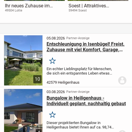
Ihr neues Zuhause im
Soest | Attraktives
Grünen-4 Exklusive
Mehrfamilienhaus mit
49504 Lotte
59494 Soest
Eigentumswohnungen vor
sechs Wohnungen und drei
den Toren Osnabrücks
Garagen
(Garten/Balkon)
05.08.2026
Partner-Anzeige
Entschleunigung in Isenbügel! Freist.
Zuhause mit viel Komfort, Garage,
Weitblick & Ferienfeeling
Merken
Ein echter Lieblingsplatz für Menschen,
die sich ein entspanntes Leben etwas
außerhalb der Stadt wünschen, ohne auf
10
ein Alltagsangebot mit Kindergarten,
42579 Heiligenhaus
Schulen, kleinen Lädchen und Dorfkneipe
mit...
03.08.2026
Partner-Anzeige
Bungalow in Heiligenhaus -
Individuell geplant, nachhaltig gebaut
Merken
Dieser projektierten Bungalow in
Heiligenhaus bietet Ihnen auf ca. 98,74
m² Wohnfläche ein modernes Zuhause