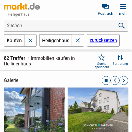
Postfach
mehr
Heiligenhaus
Suchen
zurücksetzen
Kaufen
Heiligenhaus
schließen
schließen
82 Treffer
Immobilien kaufen in
Heiligenhaus
Suche
Sortierung
speichern
Galerie
automatische R
zurückblät
weite