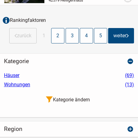
42579 Heiligenhaus
individuellen Wünschen und
Vorstellungen gestaltet wird....
Rankingfaktoren
zurück
1
2
3
4
5
weiter
Kategorie
Häuser
(69)
Wohnungen
(13)
Kategorie ändern
Region