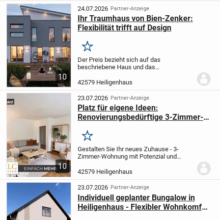
2023. Bien-Zenker...
24.07.2026
Partner-Anzeige
Ihr Traumhaus von Bien-Zenker:
Flexibilität trifft auf Design
Merken
Der Preis bezieht sich auf das
beschriebene Haus und das
Grundstück!
Musterhaus CONCEPT-M 165
10
Wuppertal:
Bei unseren Musterhäusern ist
42579 Heiligenhaus
das CONCEPT-M 165 schon ein Klassiker.
An Aktualität hat es...
23.07.2026
Partner-Anzeige
Platz für eigene Ideen:
Renovierungsbedürftige 3-Zimmer-
Wohnung mit Balkon & neuem
Badezimmer
Merken
Gestalten Sie Ihr neues Zuhause - 3-
Zimmer-Wohnung mit Potenzial und
bereits modernisiertem Bad
Diese 3-
10
Zimmer-Wohnung im Erdgeschoss eines
42579 Heiligenhaus
gepflegten Mehrfamilienhauses in der
Lahnstraße 2 bietet...
23.07.2026
Partner-Anzeige
Individuell geplanter Bungalow in
Heiligenhaus - Flexibler Wohnkomfort
trifft nachhaltige Bauweise