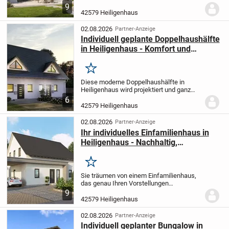
Zimmern auf einer Wohnfläche von
9
145,86 m² und zwei Etagen den idealen
42579 Heiligenhaus
Raum für Ihre Familie. Auf einem 397 m²
großen Grundstück in der...
02.08.2026
Partner-Anzeige
Individuell geplante Doppelhaushälfte
in Heiligenhaus - Komfort und
Nachhaltigkeit perfekt vereint
Merken
Diese moderne Doppelhaushälfte in
Heiligenhaus wird projektiert und ganz
nach Ihren persönlichen Wünschen und
6
Vorstellungen gefertigt. Mit 5 Zimmern
42579 Heiligenhaus
auf einer Wohnfläche von 151,63 m²
bietet das Haus...
02.08.2026
Partner-Anzeige
Ihr individuelles Einfamilienhaus in
Heiligenhaus - Nachhaltig,
Komfortabel und Flexibel nach Ihren
Wünschen
Merken
Sie träumen von einem Einfamilienhaus,
das genau Ihren Vorstellungen
entspricht? Dieses projektiert geplante
9
Haus in Heiligenhaus mit 5,0 Zimmern
42579 Heiligenhaus
und einer großzügigen Wohnfläche von
181,79 m² bietet...
02.08.2026
Partner-Anzeige
Individuell geplanter Bungalow in