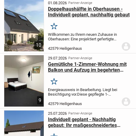
abgestimmtes Zuhause....
01.08.2026
Partner-Anzeige
Doppelhaushälfte in Oberhausen -
Individuell geplant, nachhaltig gebaut
Merken
Willkommen zu Ihrem neuen Zuhause in
Oberhausen: Eine projektiert gefertigte
Doppelhaushälfte, die ganz nach Ihren
10
individuellen Wünschen und
42579 Heiligenhaus
Vorstellungen gestaltet wird. Mit 4,0
Zimmern auf 118,83...
29.07.2026
Partner-Anzeige
Gemütliche 1-Zimmer-Wohnung mit
Balkon und Aufzug im begehrten
Herzen von Heiligenhaus.
Merken
Energieausweis in Bearbeitung. Liegt bei
Besichtigung vor.
Diese gepflegte 1-
Zimmer-Wohnung befindet sich im 4.
9
Obergeschoss eines Mehrfamilienhauses
42579 Heiligenhaus
in Heiligenhaus. Auf rund 42 m²
Wohnfläche bietet...
25.07.2026
Partner-Anzeige
Individuell geplant - Nachhaltig
gebaut: Ihr maßgeschneidertes
Einfamilienhaus in Heiligenhaus