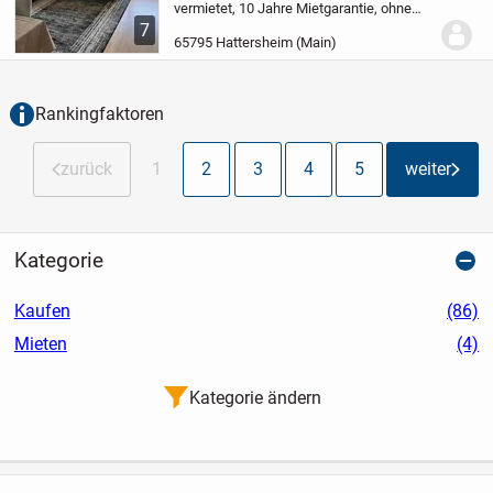
vermietet, 10 Jahre Mietgarantie, ohne
Eigenkapital möglich
Ihre Vorteile auf
7
einen Blick:
- Kauf ohne Eigenkapital
65795 Hattersheim (Main)
möglich
- 10 Jahre Mietgarantie: 1.130 €...
Rankingfaktoren
zurück
1
2
3
4
5
weiter
Kategorie
Kaufen
(86)
Mieten
(4)
Kategorie ändern