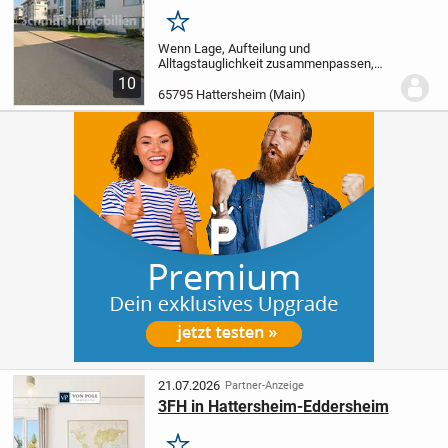
Hattersheim
Merken
Wenn Lage, Aufteilung und
Alltagstauglichkeit zusammenpassen,
entsteht mehr als nur Wohnraum - es
10
entsteht ein Ort, an dem man bleibt.
Diese
65795 Hattersheim (Main)
4-Zimmer-Penthousewohnung mit ca. 124
m² Wohnfläche...
21.07.2026
Partner-Anzeige
3FH in Hattersheim-Eddersheim