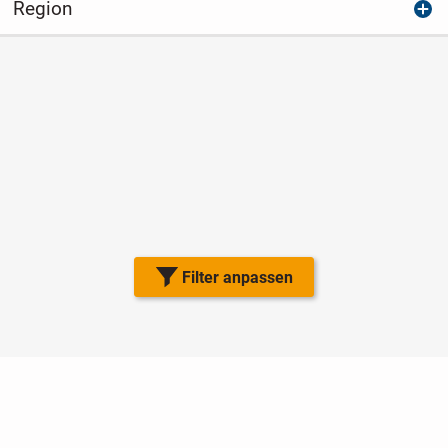
Region
Filter anpassen
Nutzungsbedingungen
Datenschutz
Barrierefreiheit
Impressum
Kontakt
Hilfe
Sicherheit
Jugendschutz
Login
Konto löschen
Premium buchen
Abo kündigen