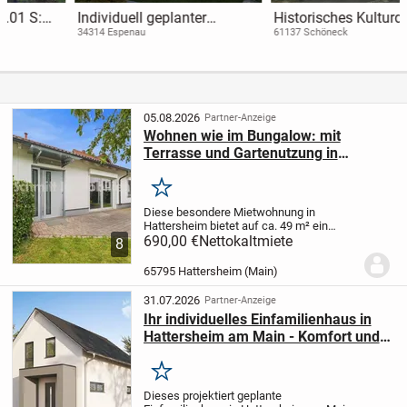
Individuell geplanter
Historisches Kulturdenkmal
Bungalow in Espenau -
mit Scheune und
34314 Espenau
61137 Schöneck
Flexibles Wohnen auf 107
traumhaftem Innenhof in
m² mit allkauf Qualität
Schöneck
05.08.2026
Partner-Anzeige
Wohnen wie im Bungalow: mit
Terrasse und Gartenutzung in
Hattersheim
Merken
Diese besondere Mietwohnung in
Hattersheim bietet auf ca. 49 m² ein
Wohngefühl, das sich deutlich von einer
690,00 €
Nettokaltmiete
8
klassischen 1-Zimmer-Wohnung
unterscheidet. Der großzügige
65795 Hattersheim (Main)
Wohnbereich mit Empore, die...
31.07.2026
Partner-Anzeige
Ihr individuelles Einfamilienhaus in
Hattersheim am Main - Komfort und
Flexibilität auf 123,94 m² Wohnfläche
Merken
Dieses projektiert geplante