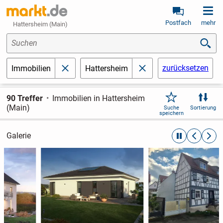
Postfach
mehr
Hattersheim (Main)
Suchen
zurücksetzen
Immobilien
Hattersheim
schließen
schließen
90 Treffer
Immobilien in Hattersheim
(Main)
Suche
Sortierung
speichern
Galerie
automatische R
zurückblät
weite