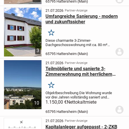
Aufzug, dafür bezahlbare Nebenkosten) ...
65795 Hattersheim (Main)
In einem gepflegten Mehrfamilienhaus?
Ideal für...
21.07.2026
Partner-Anzeige
Umfangreiche Sanierung - modern
und zukunftssicher
Merken
Diese charmante 3-Zimmer-
Dachgeschosswohnung mit ca. 80 m²
Wohnfläche ist weit mehr als nur eine
3
Immobilie - sie ist die seltene
65795 Hattersheim (Main)
Gelegenheit, ein neues Zuhause nach
eigenen Vorstellungen mitzugestalte...
21.07.2026
Partner-Anzeige
Teilmöblierte und sanierte 3-
Zimmerwohnung mit herrlichem
Fernblick!
Merken
Objektbeschreibung Die Wohnung wurde
vor drei Jahren vollständig saniert und
präsentiert sich in einem modernen und
1.150,00 €
Nettokaltmiete
10
gepflegten Zustand.
Ein Aufzug sorgt für
einen bequemen Zugang zur Wohnung,...
65795 Hattersheim (Main)
21.07.2026
Partner-Anzeige
Kapitalanleger aufgepasst - 2-ZKB