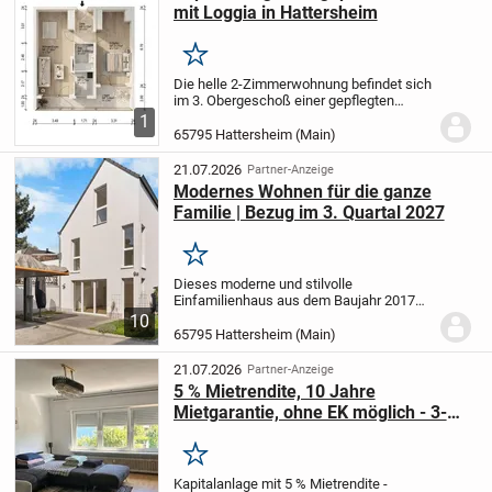
mit Loggia in Hattersheim
Merken
Die helle 2-Zimmerwohnung befindet sich
im 3. Obergeschoß einer gepflegten
Wohnanlage und besteht aus einem
1
geräumigen Wohnbereich mit Zugang
65795 Hattersheim (Main)
zum überdachten Balkon, ein gut
dimensioniertes Schlafzimm...
21.07.2026
Partner-Anzeige
Modernes Wohnen für die ganze
Familie | Bezug im 3. Quartal 2027
Merken
Dieses moderne und stilvolle
Einfamilienhaus aus dem Baujahr 2017
überzeugt mit einer gelungenen
10
Kombination aus hochwertiger
65795 Hattersheim (Main)
Ausstattung, zeitgemäßem Wohnkomfort
und einer familienfreundlichen...
21.07.2026
Partner-Anzeige
5 % Mietrendite, 10 Jahre
Mietgarantie, ohne EK möglich - 3-
Zi.-Wohnung mit Garage in
Hattersheim
Merken
Kapitalanlage mit 5 % Mietrendite -