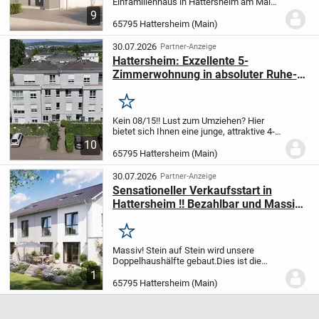
Einfamilienhaus in Hattersheim am Main
bietet Ihnen mit 4,0 Zimmern auf einer
9
Wohnfläche von 123,94 m² ein modernes
65795 Hattersheim (Main)
Zuhause, das ganz nach Ihren Wünschen
gestaltet wird....
30.07.2026
Partner-Anzeige
Hattersheim: Exzellente 5-
Zimmerwohnung in absoluter Ruhe-
und Sonnenlage
Merken
Kein 08/15!! Lust zum Umziehen? Hier
bietet sich Ihnen eine junge, attraktive 4-
5-Zimmer Wohnung mit Penthousefeeling
10
in ruhiger Lage von Hattersheim
Gleich bei
65795 Hattersheim (Main)
Betreten der Wohnung wird klar- hier...
30.07.2026
Partner-Anzeige
Sensationeller Verkaufsstart in
Hattersheim !! Bezahlbar und Massiv
!! Neubau einer Doppelhaushälfte in
einer Top Lage !! Noch eine Hälfte frei
Merken
!!
Massiv! Stein auf Stein wird unsere
Doppelhaushälfte gebaut.
Dies ist die
Bauweise, die sich immer noch 92 % der
1
Bauherren wünschen.
Unsere Handwerker
65795 Hattersheim (Main)
sind erfahrene Profis, die ihr Handwerk
schon...