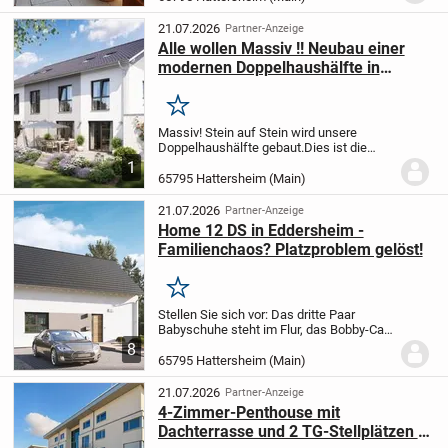
eine elegante Architektur und eine
exklusive Ausstattung schaffen...
21.07.2026
Partner-Anzeige
Alle wollen Massiv !! Neubau einer
modernen Doppelhaushälfte in
verkehrsmäßig optimalen Lage in
Hattersheim
Merken
Massiv! Stein auf Stein wird unsere
Doppelhaushälfte gebaut.
Dies ist die
Bauweise, die sich immer noch 92 % der
1
Bauherren wünschen.
Unsere Handwerker
65795 Hattersheim (Main)
sind erfahrene Profis, die ihr Handwerk
schon...
21.07.2026
Partner-Anzeige
Home 12 DS in Eddersheim -
Familienchaos? Platzproblem gelöst!
Merken
Stellen Sie sich vor: Das dritte Paar
Babyschuhe steht im Flur, das Bobby-Car
im Wohnzimmer, und Sie fragen sich, wo
8
eigentlich Ihr Sofa geblieben ist.
65795 Hattersheim (Main)
Willkommen im Club der platzsuchenden
Familien!...
21.07.2026
Partner-Anzeige
4-Zimmer-Penthouse mit
Dachterrasse und 2 TG-Stellplätzen in