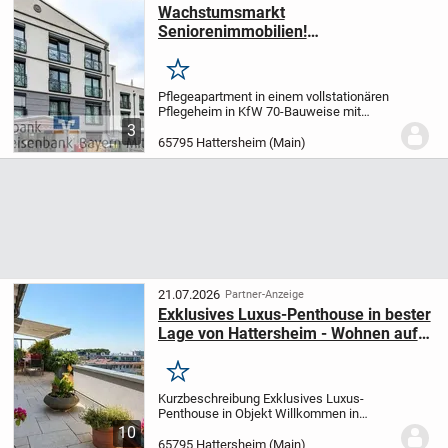
Wachstumsmarkt
Seniorenimmobilien!
S&H_Sozialimmobilie als Top-
Investition!
Merken
Pflegeapartment in einem vollstationären
Pflegeheim in KfW 70-Bauweise mit
insgesamt 119 Pflegeplätzen, aufgeteilt in
3
7 Wohngruppen mit den dazugehörigen
65795 Hattersheim (Main)
Aufenthaltsräumen. Hier können Sie
langfristig...
21.07.2026
Partner-Anzeige
Exklusives Luxus-Penthouse in bester
Lage von Hattersheim - Wohnen auf
höchstem Niveau
Merken
Kurzbeschreibung Exklusives Luxus-
Penthouse in Objekt Willkommen in
einem Penthouse, das höchste
10
Ansprüche erfüllt. Großzügige Räume,
65795 Hattersheim (Main)