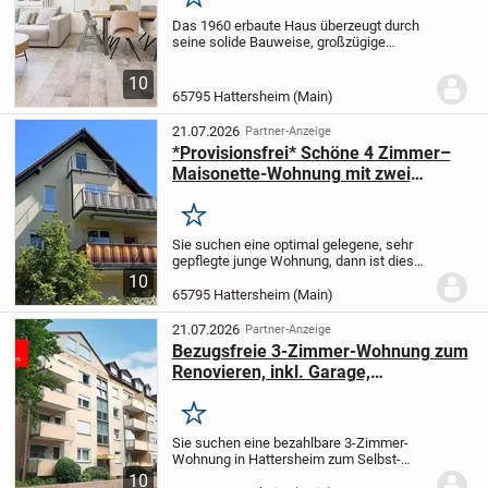
Merken
Das 1960 erbaute Haus überzeugt durch
seine solide Bauweise, großzügige
Grundrisse und ein attraktives
Wohnumfeld.
Auf ca. 264 qm Wohnfläche
10
verteilt über drei 3 Ebenen stehen
65795 Hattersheim (Main)
insgesamt 3 Wohneinhei...
21.07.2026
Partner-Anzeige
*Provisionsfrei* Schöne 4 Zimmer–
Maisonette-Wohnung mit zwei
Balkonen und Stellplätzen
Merken
Sie suchen eine optimal gelegene, sehr
gepflegte junge Wohnung, dann ist dies
hier genau die richtige
10
Immobilie/Eigentumswohnung für Sie.
65795 Hattersheim (Main)
Das freistehende Mehrfamilienhaus mit 6
Parteien wurde 1991...
21.07.2026
Partner-Anzeige
Bezugsfreie 3-Zimmer-Wohnung zum
Renovieren, inkl. Garage,
Hattersheim, kein Hochhaus
Merken
Sie suchen eine bezahlbare 3-Zimmer-
Wohnung in Hattersheim zum Selbst-
Renovieren? Gerne im 2. Stockwerk (ohne
10