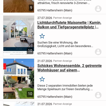
attraktive, frisch renovierte 3-Zimmer-
Servicewohnung mit einer Wohnfläche
9
von ca. 78 m² befindet sich im zweiten
65795 Hattersheim (Main)
Obergeschoss des EVIM
Seniorenwohnheims....
27.07.2026
Partner-Anzeige
Lichtdurchflutete Maisonette | Kamin,
Balkon und Tiefgaragenstellplatz |
Zentral in Hattersheim
Merken
Suchen Sie eine Wohnung, die
Großzügigkeit, Licht und ein besonderes
Wohngefühl vereint?
Wünschen Sie sich
10
ein Zuhause mit Rückzugsorten,
65795 Hattersheim (Main)
moderner Ausstattung und einem Hauch
von Individualität?
Dann...
21.07.2026
Partner-Anzeige
Schickes Wohnensemble, 2 getrennte
Wohnhäuser auf einem
gemeinsamen, schönen Grundstück
Doppelgarage
Merken
Diese 2 separaten Immobilien bieten jede
Menge Spielraum zur freien Gestaltung ...
Das moderne große Einfamilienhaus, das
10
wunderschön eingebettet ist in den
65795 Hattersheim (Main)
Garten, kann z.B. für eine größere
Familie...
21.07.2026
Partner-Anzeige