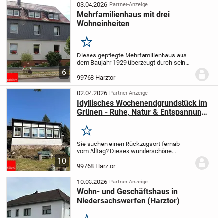
ansprechenden...
03.04.2026
Partner-Anzeige
Mehrfamilienhaus mit drei
Wohneinheiten
Merken
Dieses gepflegte Mehrfamilienhaus aus
dem Baujahr 1929 überzeugt durch seinen
soliden Zustand sowie kontinuierlich
6
durchgeführte Sanierungs- und
99768 Harztor
Modernisierungsmaßnahmen. Die
Immobilie umfasst drei...
02.04.2026
Partner-Anzeige
Idyllisches Wochenendgrundstück im
Grünen - Ruhe, Natur & Entspannung
pur
Merken
Sie suchen einen Rückzugsort fernab
vom Alltag? Dieses wunderschöne
Wochenendgrundstück verbindet
10
absolute Ruhe mit der Nähe zu einer der
99768 Harztor
beliebtesten Urlaubsregionen
Deutschlands - dem Harz. In einer...
10.03.2026
Partner-Anzeige
Wohn- und Geschäftshaus in
Niedersachswerfen (Harztor)