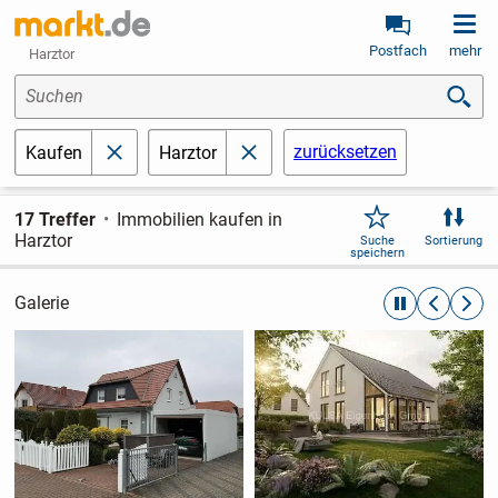
Postfach
mehr
Harztor
Suchen
zurücksetzen
Kaufen
Harztor
schließen
schließen
17 Treffer
Immobilien kaufen in
Harztor
Suche
Sortierung
speichern
Galerie
automatische R
zurückblät
weite