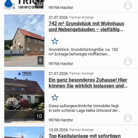
Willkommen in diesem beeindruckenden,
10
historischen Ein-Zweifamilienhaus. Das
99768 Harztor
Fachwerkhaus kombiniert traditionelles
Holzständerfachwerk...
21.07.2026
Partner-Anzeige
742 m² Grundstück mit Wohnhaus
und Nebengebäuden – vielfältig
nutzbar!!!
Merken
Grundstück: Grundstücksgröße: ca. 742
m² Ecklage befestigte Hofflächen
(Pflaster und Schotter) vollständig
8
umfriedet Auf dem Grundstück befinden
99768 Harztor
sich ein Zweifamilienhaus sowie
Nebengebäude mit...
21.07.2026
Partner-Anzeige
Ein ganz besonderes Zuhause! Hier
können Sie wirklich loslassen und
ankommen!
Merken
Diese außergewöhnliche Immobilie liegt
in sehr schöner Lage Nähe Ortsrand der
Gemeinde Ilfeld am Harz. Eine große
10
Familie würde sich hier garantiert
99768 Harztor
wohlfühlen, aber auch eine Nutzung als
Mehrgenerati...
13.05.2026
Partner-Anzeige
Top Kapitalanlage mit sofortigen