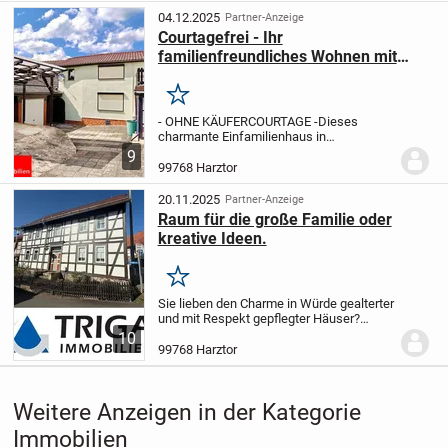
Haus aus dem Jahr 1993 viel Platz für
04.12.2025
Partner-Anzeige
Familien...
Courtagefrei - Ihr
familienfreundliches Wohnen mit
Burgblick!
Merken
- OHNE KÄUFERCOURTAGE -
Dieses
charmante Einfamilienhaus in
Herrmannsacker bietet eine Wohnfläche
9
von 108m² auf einem Grundstück von
99768 Harztor
767m². Das Haus wurde ca. 1920 erbaut
und zuletzt im Jahr 2001...
20.11.2025
Partner-Anzeige
Raum für die große Familie oder
kreative Ideen.
Merken
Sie lieben den Charme in Würde gealterter
und mit Respekt gepflegter Häuser?
Lassen Sie sich inspirieren und
10
entdecken Sie Ihr neues Zuhause.
Dieses
99768 Harztor
Ein-Zweifamilienhaus wurde im Herzen
von Ilfeld...
Weitere Anzeigen in der Kategorie
Immobilien