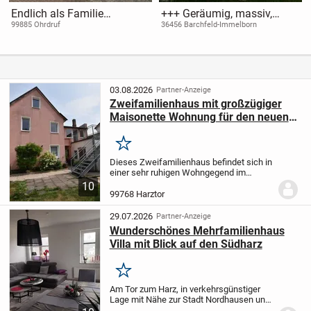
Endlich als Familie
+++ Geräumig, massiv,
ankommen
regional, mit
99885 Ohrdruf
36456 Barchfeld-Immelborn
Bauzeitgarantie und
Festpreisgarantie bei Bad
Salzungen
03.08.2026
Partner-Anzeige
Zweifamilienhaus mit großzügiger
Maisonette Wohnung für den neuen
Eigentümer
Merken
Dieses Zweifamilienhaus befindet sich in
einer sehr ruhigen Wohngegend im
schönen Niedersachswerfen, unweit der
10
Kreisstadt Nordhausen entfernt.
Die
99768 Harztor
Wohnungen haben jeweils einen
separaten Zugang über...
29.07.2026
Partner-Anzeige
Wunderschönes Mehrfamilienhaus
Villa mit Blick auf den Südharz
Merken
Am Tor zum Harz, in verkehrsgünstiger
Lage mit Nähe zur Stadt Nordhausen und
direkter Autobahnanbindung, befindet