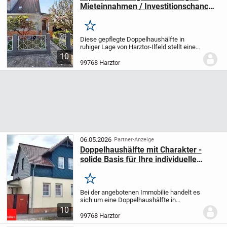
Mieteinnahmen / Investitionschance
in Ilfeld / OT von Harztor
Merken
Diese gepflegte Doppelhaushälfte in
ruhiger Lage von Harztor-Ilfeld stellt eine
attraktive Gelegenheit für Kapitalanleger
10
dar, die besonderen Wert auf ein
99768 Harztor
günstiges Einstiegsniveau, laufende
Einnahmen...
06.05.2026
Partner-Anzeige
Doppelhaushälfte mit Charakter -
solide Basis für Ihre individuelle
Fertigstellung
Merken
Bei der angebotenen Immobilie handelt es
sich um eine Doppelhaushälfte in
traditioneller Dachwerkbauweise mit
10
einem geschätzten Baujahr um ca. 1900.
99768 Harztor
Das Objekt befindet sich auf einem