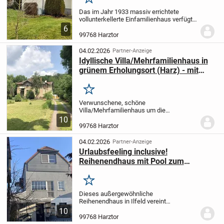
Merken
Das im Jahr 1933 massiv errichtete
vollunterkellerte Einfamilienhaus verfügt
über eine Wohnfläche von ca. 120,50
6
Quadratmetern. Die Immobilie präsentiert
99768 Harztor
sich in einem sehr gepflegten Zustand
und...
04.02.2026
Partner-Anzeige
Idyllische Villa/Mehrfamilienhaus in
grünem Erholungsort (Harz) - mit
Ausbau-/Investmentpotential
Merken
Verwunschene, schöne
Villa/Mehrfamilienhaus um die
Jahrhundertwende mit originalen
10
Elementen in ruhiger Ortslage nahe
99768 Harztor
Nordhausen. Vier Wohnungen auf zwei
Etagen mit insgesamt 419,11
04.02.2026
Partner-Anzeige
Quadratmeter...
Urlaubsfeeling inclusive!
Reihenendhaus mit Pool zum
attraktiven Preis
Merken
Dieses außergewöhnliche
Reihenendhaus in Ilfeld vereint
großzügiges Wohnen mit echtem
10
Urlaubsfeeling. Auf ca. 185 m²
99768 Harztor
Wohnfläche bietet das massiv gebaute