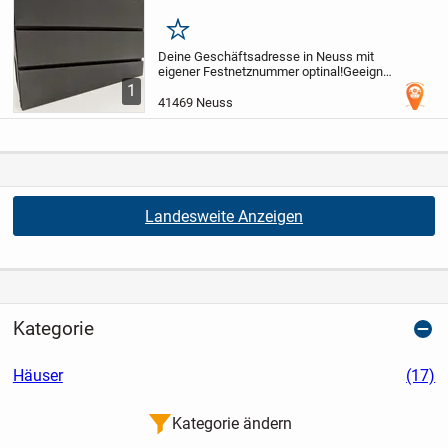
Merken
Deine Geschäftsadresse in Neuss mit
eigener Festnetznummer optinal!
Geeignet
für Start-up-Unternehmen,
1
Existenzgründer, Nebenberufler, oder
41469 Neuss
Firmen
die eine lokale Dependance
benötigen.
Unser virtual...
Landesweite Anzeigen
Kategorie
Häuser
(17)
Kategorie ändern