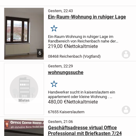
Gestern, 22:43
Ein-Raum-Wohnung in ruhiger Lage
Merken
Ein-Raum-Wohnung in ruhiger Lage im
Randbereich von Reichenbach nahe der
Altstadt gelegen.
Parkmöglichkeit an der
219,00 €
Nettokaltmiete
Straße. Wohnung ist teilmöbiliert mit
6
Küche und Badmöbel
08468 Reichenbach (Vogtland)
Gestern, 22:29
wohnungssuche
Merken
Handwerker sucht in kaiserslautern ein
appartement oder kleine Wohnung .
Möbliert und ohne Möbliert ist egal.
480,00 €
Nettokaltmiete
Zimmer geht auch, mit Benutzung der
Küche und Dusche
67655 Kaiserslautern
Gestern, 21:06
Geschäftsadresse virtual Office
Professional mit Briefkasten 7/24