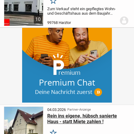
Merken
Zum Verkauf steht ein gepflegtes Wohn-
und Geschäftshaus aus dem Baujahr
1985, das im Jahr 2021 umfassend
10
saniert und modernisiert wurde. Dabei
99768 Harztor
wurden sowohl technische als auch
optische Maßnahmen...
04.03.2026
Partner-Anzeige
Rein ins eigene, hübsch sanierte
Haus - statt Miete zahlen !