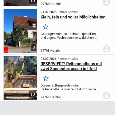
10
sich diese repräsentative und äußerst
99768 Harztor
gepflegte Villa aus dem Jahr 1928. Das
massiv...
21.07.2026
Partner-Anzeige
Klein, fein und voller Möglichkeiten
Merken
Geborgen wohnen, Freiraum genießen
und eigene Wohnideen verwirklichen:
Diese gepflegte Doppelhaushälfte aus
dem Jahr ca. 1937 vereint den Charme
8
eines gewachsenen Zuhauses auf einem
99768 Harztor
Grundstück von 682...
21.07.2026
Partner-Anzeige
RESERVIERT! Reihenendhaus mit
zwei Sonnenterrassen in Ilfeld
Merken
Dieses außergewöhnliche
Reihenendhaus überzeugt durch seine
sonnige Lage, den einzigartigen,
10
versetzten Grundriss über mehrere
99768 Harztor
Ebenen sowie durch seine gelungene
Raumaufteilung – ideal für Familien,...