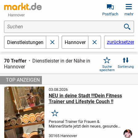
Postfach
mehr
Hannover
Suchen
zurücksetzen
Dienstleistungen
Hannover
schließen
schließen
70 Treffer
Dienstleister in der Nähe in
Hannover
Suche
Sortierung
speichern
03.08.2026
NEU in deine Stadt !!!Dein Fitness
Trainer und Lifestyle Couch !!
Merken
Personal Trainer für Frauen &
Männer
Starte jetzt dein neues, gesundes
Leben!
Mit 15 Jahren Erfahrung im
3
Fitness- und Gesundheitsbereich begleite
30165 Hannover