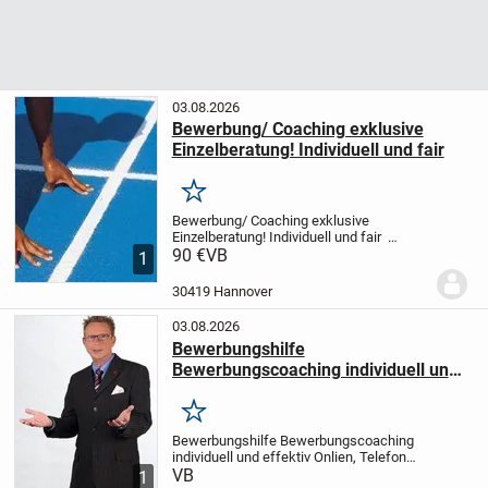
03.08.2026
Bewerbung/ Coaching exklusive
Einzelberatung! Individuell und fair
Merken
Bewerbung/ Coaching exklusive
Einzelberatung! Individuell und fair
Individuelles Einzelcoaching und Beratung
90 €
VB
1
zum Thema erfolgreich bewerben.
Vorgehensweise und Inhalte werden
30419 Hannover
individuell festgele...
03.08.2026
Bewerbungshilfe
Bewerbungscoaching individuell und
effektiv
Merken
Bewerbungshilfe Bewerbungscoaching
individuell und effektiv
Onlien, Telefon
und via Video oder ähnlich. Individuelle
VB
1