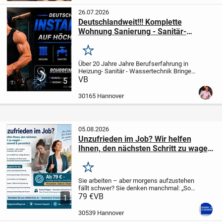
ich dich auf deinem Weg zu mehr Fitness,
Gesundheit...
26.07.2026
Deutschlandweit!!! Komplette
Wohnung Sanierung - Sanitär-
Wasser-Heizung
Merken
Über 20 Jahre Jahre Berufserfahrung in
Heizung- Sanitär - Wassertechnik
Bringe
dein Badezimmer auf Next Level , eine
VB
5
Premium Oase für Zuhause
Komplette
Wohnung und Haus Sanierung . Abbruch ,
30165 Hannover
Neu...
05.08.2026
Unzufrieden im Job? Wir helfen
Ihnen, den nächsten Schritt zu wagen
– professionell & persönlich
Merken
Sie arbeiten – aber morgens aufzustehen
fällt schwer? Sie denken manchmal: „So
kann es nicht weitergehen"?
79 €
VB
Dann ist jetzt
1
der richtige Moment.
Viele Bewerber
schicken Unterlagen ins Blaue – ohne...
30539 Hannover