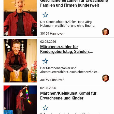
Geschichtenerzähler für Erwachsene
Familen und Firmen bundesweit
Merken
Der Geschichtenerzähler Hans-Jörg
Hubmann erzählt frei und ohne Buch.
Dabei erweckt er alle Charaktere mit
3
seiner Stimme, Mimik und Gestik zum
30159 Hannover
Leben. Erleben Sie Märchen, Sagen und
Legenden aus aller...
02.08.2026
Märchenerzähler für
Kindergeburtstag, Schulen,
Veranstaltungen usw
Merken
Der Märchenerzähler und
Abenteuererzähler Geschichtenerzähler
erzählt frei und ohne Buch. Dabei erweckt
7
er alle Charaktere mit seiner Stimme,
30159 Hannover
Mimik und Gestik zum Leben. Erleben Sie
Märchen und Sagen...
02.08.2026
Märchen/Kleinkunst Kombi für
Erwachsene und Kinder
Merken