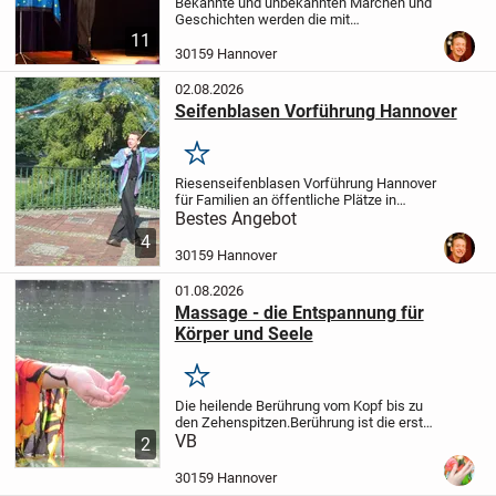
Bekannte und unbekannten Märchen und
Geschichten werden die mit
überraschenden optischen Eindrücken
11
wie Papier zerreißen, Drahtbiegen und 3
30159 Hannover
Zauberkunststücken garniert. Dauer 30
min Dabei liegt der...
02.08.2026
Seifenblasen Vorführung Hannover
Merken
Riesenseifenblasen Vorführung Hannover
für Familien an öffentliche Plätze in
Hannover
Hans-Jörg Hubmann lässt auf
Bestes Angebot
ungewöhnliche Weise diese Gebilde der
4
Phantasie in der Luft entstehen.
30159 Hannover
Vorführungsd...
01.08.2026
Massage - die Entspannung für
Körper und Seele
Merken
Die heilende Berührung vom Kopf bis zu
den Zehenspitzen.
Berührung ist die erste
Sprache die wir lernen und die Letzte
VB
die
2
wir vergessen .
Meine achtsamen und
respektvollen Berührungen laden Dich...
30159 Hannover