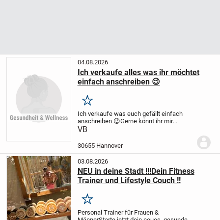
04.08.2026
Ich verkaufe alles was ihr möchtet
einfach anschreiben 😉
Merken
Ich verkaufe was euch gefällt einfach
anschreiben 😉
Gerne könnt ihr mir
erzählen was euch gefällt
VB
Einfach
anschreiben
30655 Hannover
03.08.2026
NEU in deine Stadt !!!Dein Fitness
Trainer und Lifestyle Couch !!
Merken
Personal Trainer für Frauen &
Männer
Starte jetzt dein neues, gesundes