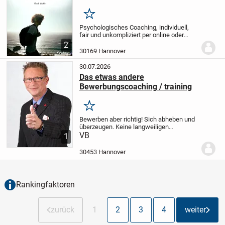
Merken
Psychologisches Coaching, individuell,
fair und unkompliziert per online oder
Videochat weiteres auf Anfrage Termine
2
nach Absprache.
30169 Hannover
30.07.2026
Das etwas andere
Bewerbungscoaching / training
Merken
Bewerben aber richtig! Sich abheben und
überzeugen. Keine langweiligen
Mappentechnologien und das was alle
VB
1
machen... haut keinen Chef vom Hocker...
Info wie wir vorbereiten ist immer noch
30453 Hannover
kostenlosen...
Rankingfaktoren
zurück
1
2
3
4
weiter