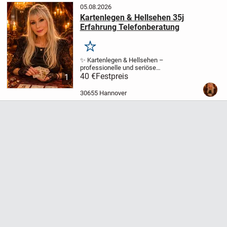
05.08.2026
Kartenlegen & Hellsehen 35j
Erfahrung Telefonberatung
Merken
✨ Kartenlegen & Hellsehen –
professionelle und seriöse
Lebensberatung mit
40 €
Festpreis
1
Lenormandkarten
Tiefgründige Beratung
zu
Vergangenheit • Gegenwart •
30655 Hannover
Zukunft
Liebevoll, ehrlich, einfühlsam und
treffsicher.
...