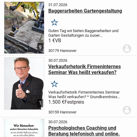
31.07.2026
Baggerarbeiten Gartengestaltung
Merken
Guten Tag wir bieten Baggerarbeiten und
Garten Gestaltungen zu suoer
Preisen
BAGGERARBEITEN :
​​​​​​Boden
1 €
VB
Begradigung
Rasennabe
9
abziehen
Bodenbegradigung
30179 Hannover
en
Fundermenre baggern
Hecken
Rodung
Ent...
30.07.2026
Verkaufsrhetorik Firmeninternes
Seminar Was heißt verkaufen?
Merken
Verkaufsrhetorik
Firmeninternes Seminar
Was heißt verkaufen?
* Grundkenntnisse
der „Verkaufspsychologie“
1.500 €
Festpreis
* Der
1
Gesamteindruck des Verkäufers
*
Gewinnung neuer Kunden
* Die
30159 Hannover
Vorbereitung auf den...
30.07.2026
Psychologisches Coaching und
Beratung telefonisch und online.