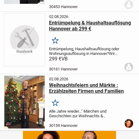
Vorgehensweise.
Kostenblose Analyse
und Vorgehen erfragen.
30453 Hannover
02.08.2026
Entrümpelung & Haushaltsauflösung
Hannover ab 299 €
Merken
Entrümpelung, Haushaltsauflösung oder
Wohnungsauflösung in Hannover?
Wir
übernehmen die komplette Räumung –
299 €
VB
vom Tragen und Abtransport bis zur
fachgerechten Entsorgung und
30161 Hannover
besenreinen Übergabe.
Unsere...
02.08.2026
Weihnachtsfeiern und Märkte :
Erzählzeiten Firmen und Familien
Merken
Alle Jahre wieder..."
Märchen und
Geschichten zur Weihnachts &
Winterszeit. Verträumte Nachmittage und
2
lange Abende laden ein, uns den guten,
30159 Hannover
alten Geschichten zu widmen, die
"Alle
Jahre...