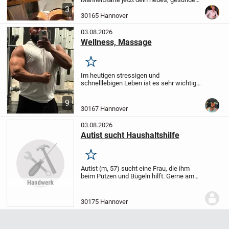
Leben!
Mit 15 Jahren Erfahrung im
3
Fitness- und Gesundheitsbereich begleite
30165 Hannover
ich dich auf deinem Weg zu mehr Fitness,
Gesundheit...
03.08.2026
Wellness, Massage
Merken
Im heutigen stressigen und
schnelllebigen Leben ist es sehr wichtig,
sich Zeit für sich selbst zu nehmen, um
sich zu entspannen und abzuhalten.
9
Wellness-Entspannungsmassage für
30167 Hannover
Männer und Frauen....
03.08.2026
Autist sucht Haushaltshilfe
Merken
Autist (m, 57) sucht eine Frau, die ihm
beim Putzen und Bügeln hilft. Gerne am
Wochenende oder am Abend.
30175 Hannover