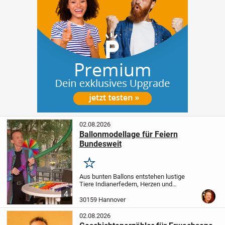
02.08.2026
Ballonmodellage für Feiern
Bundesweit
Merken
Aus bunten Ballons entstehen lustige
Tiere Indianerfedern, Herzen und
Schwerter uvm. die die Kinder als
4
Geschenk erhalten.
Dauer und
30159 Hannover
Materialverbrauch richtet sich nach
Anzahl der Kinder.
...
02.08.2026