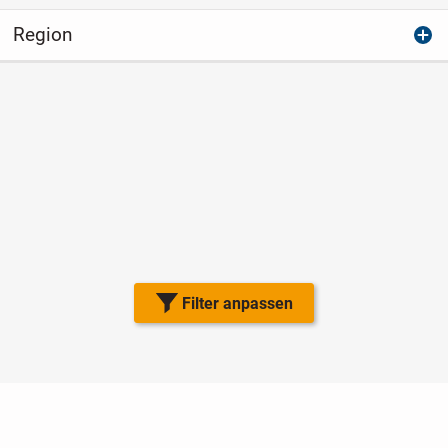
Region
Filter anpassen
Nutzungsbedingungen
Datenschutz
Barrierefreiheit
Impressum
Kontakt
Hilfe
Sicherheit
Jugendschutz