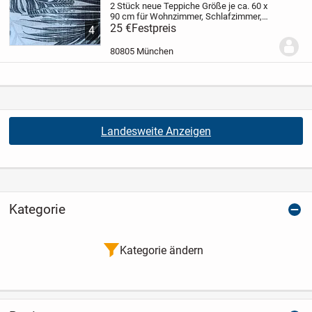
2 Stück neue Teppiche
Größe je ca. 60 x
90 cm
für Wohnzimmer, Schlafzimmer,
Outdoor etc.
25 €
Festpreis
Motiv tropische
4
Palmenblätter, Dschungel
rutschfeste
Rückseite
faltbar, waschbar
Oberseite
80805 München
100% Polyester...
Landesweite Anzeigen
Kategorie
Kategorie ändern