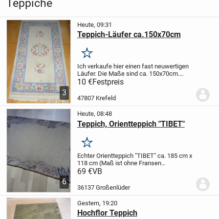
Teppiche
Heute, 09:31
Teppich-Läufer ca.150x70cm
Merken
Ich verkaufe hier einen fast neuwertigen
Läufer.
Die Maße sind ca. 150x70cm.
ABGABE GEGEN GEBOT
Bitte schauen
10 €
Festpreis
Sie sich gerne auch meine weiteren
3
Angebote an.
47807 Krefeld
Heute, 08:48
Teppich, Orientteppich "TIBET"
Merken
Echter Orientteppich "TIBET"
ca. 185 cm x
118 cm (Maß ist ohne Fransen
gemessen)
in verschiedenen blau -
69 €
VB
blaugrau tönen
Teppich hat an einer Stelle
6
einen kleinen braunen Fleck (siehe Fotos)
36137 Großenlüder
Gestern, 19:20
Hochflor Teppich