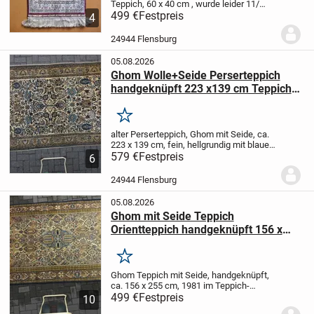
Teppich, 60 x 40 cm , wurde leider 11/
2014 in der Türkei für ca. 2900 Euro
499 €
Festpreis
4
gekauft, unbenutzt aus Nachlass
24944 Flensburg
05.08.2026
Ghom Wolle+Seide Perserteppich
handgeknüpft 223 x139 cm Teppich
Iran Vintage 579,-
Merken
alter Perserteppich, Ghom mit Seide, ca.
223 x 139 cm, fein, hellgrundig mit blauen
Blüten, Ranken und Tiermotiven , aus
579 €
Festpreis
6
guter Bergwolle gearbeitet, gebraucht,
Gutachten über Einzelhandelswert 1982...
24944 Flensburg
05.08.2026
Ghom mit Seide Teppich
Orientteppich handgeknüpft 156 x
255 cm Vintage 499,--
Merken
Ghom Teppich mit Seide, handgeknüpft,
ca. 156 x 255 cm, 1981 im Teppich-
Fachhandel in Bremen gekauft,
499 €
Festpreis
10
gebraucht. Es gibt ein paar abgetretene