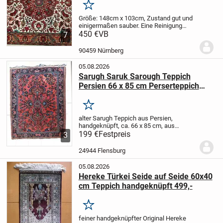
Merken
Größe: 148cm x 103cm, Zustand gut und
einigermaßen sauber. Eine Reinigung
würde ca. 40 Euro kosten, da er nur 1,5qm
450 €
VB
7
hat. Ein kleiner Defekt an einer Kante ist
vorhanden aber kaum bemerkbar.
Dieser...
90459 Nürnberg
05.08.2026
Sarugh Saruk Sarough Teppich
Persien 66 x 85 cm Perserteppich
handgeknüpft Vintage 199,-
Merken
alter Sarugh Teppich aus Persien,
handgeknüpft, ca. 66 x 85 cm, aus
Nachlass, gekauft Mitte der 80er Jahre
199 €
Festpreis
3
beim Fachhändler in Bremen, gebraucht-
muss an den Rändern neu gefasst /
24944 Flensburg
repariert werden –...
05.08.2026
Hereke Türkei Seide auf Seide 60x40
cm Teppich handgeknüpft 499,-
Merken
feiner handgeknüpfter Original Hereke