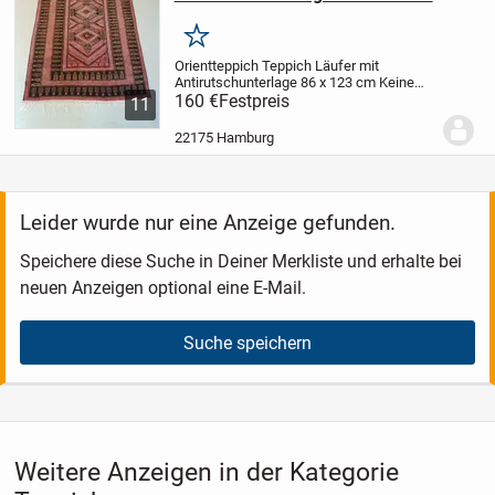
Merken
Orientteppich Teppich Läufer mit
Antirutschunterlage 86 x 123 cm
Keine
Flecken, Zustand siehe Bilder
160 €
Festpreis
***
11
Privatverkauf. Keine Garantie. Keine
Rücknahme.
Der Verkauf erfolgt unter
22175 Hamburg
Ausschluss...
Leider wurde nur eine Anzeige gefunden.
Speichere diese Suche in Deiner Merkliste und erhalte bei
neuen Anzeigen optional eine E-Mail.
Suche speichern
Weitere Anzeigen in der Kategorie