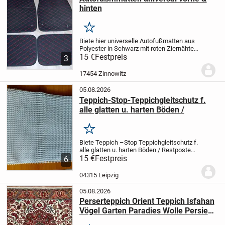
hinten
Merken
Biete hier universelle Autofußmatten aus
Polyester in Schwarz mit roten Ziernähten
an (s. Foto).
15 €
Festpreis
Es ist wasserabweisend und
3
passt in fast alle PKW"s.
Sie waren vorher
in einen Mazda CX5 verbaut.
Kan...
17454 Zinnowitz
05.08.2026
Teppich-Stop-Teppichgleitschutz f.
alle glatten u. harten Böden /
Merken
Biete Teppich –Stop Teppichgleitschutz f.
alle glatten u. harten Böden /
Restposten
wie folgt:
15 €
Festpreis
Teppich-Stop weiß, L 2,90cm, B
6
32cm, beliebig zum Schneiden, ( 5,-€ )
Teppich-Stop weiß, L 93cm, B...
04315 Leipzig
05.08.2026
Perserteppich Orient Teppich Isfahan
Vögel Garten Paradies Wolle Persien
Iran