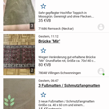
Merken
Sehr gepflegter Hochflor Teppich in
Moosgrün. Gereinigt und ohne Flecken.
Fußbodenheizung geeignet. Maße:
35 €
VB
133x195 cm. Aus recyceltem Polyester.
3
Nur Abholung.
71686 Remseck (Neckar)
Gestern, 11:12
Brücke "Mir"
Merken
Wegen Veränderung gut erhaltene Brücke
"Mir" Grundfarbe rot, Größe ca. 70x140 cm
in Villingen-Schwenningen günstig zu
80 €
VB
verkaufen. Selbstabholer (kein Kurier-
2
bzw. Paketdienst!) bevorzugt, Preis ist...
78048 Villingen-Schwenningen
Benut
Gestern, 06:47
3 Fußmatten / Schmutzfangmatten
Merken
3 neue Fußmatten / Schmutzfangmatten
Größe ca. 40 x 60 cm und einem
nachtleuchtenden Design
Die