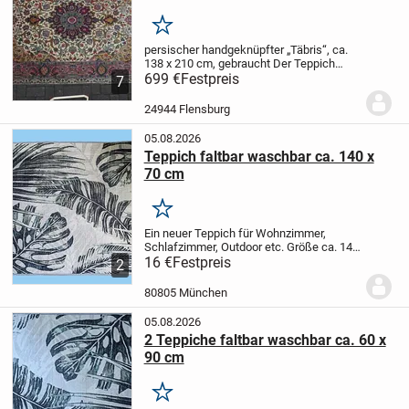
Merken
persischer handgeknüpfter „Täbris“, ca.
138 x 210 cm, gebraucht
Der Teppich
wurde in Bremen im Fachgeschäft
699 €
Festpreis
7
gekauft- in einem Gutachten von 1981
wurde der Wert mit 14000 DM ermittelt
24944 Flensburg
05.08.2026
Teppich faltbar waschbar ca. 140 x
70 cm
Merken
Ein neuer Teppich für Wohnzimmer,
Schlafzimmer, Outdoor etc.
Größe ca. 140
x 70 cm
16 €
Festpreis
Motiv tropische Palmenblätter,
2
Dschungel
rutschfeste Rückseite
faltbar,
waschbar
Oberseite 100% Polyester...
80805 München
05.08.2026
2 Teppiche faltbar waschbar ca. 60 x
90 cm
Merken