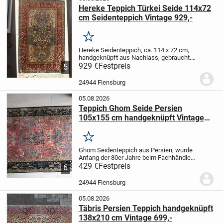
Hereke Teppich Türkei Seide 114x72
cm Seidenteppich Vintage 929,-
Merken
Hereke Seidenteppich, ca. 114 x 72 cm,
handgeknüpft aus Nachlass, gebraucht.
Der Teppich wurde Anfang der 80er
929 €
Festpreis
5
Jahren in Istanbul gekauft .
24944 Flensburg
05.08.2026
Teppich Ghom Seide Persien
105x155 cm handgeknüpft Vintage
429,-
Merken
Ghom Seidenteppich aus Persien, wurde
Anfang der 80er Jahre beim Fachhändler
in Bremen für 5500 DM gekauft. Da er an
429 €
Festpreis
6
den Rändern repariert werden muss,
bieten wir ihn für nur 429,- an.
24944 Flensburg
05.08.2026
Täbris Persien Teppich handgeknüpft
138x210 cm Vintage 699,-