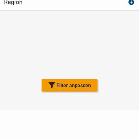
Region
Filter anpassen
Nutzungsbedingungen
Datenschutz
Barrierefreiheit
Impressum
Kontakt
Hilfe
Sicherheit
Jugendschutz
Login
Konto löschen
Premium buchen
Abo kündigen