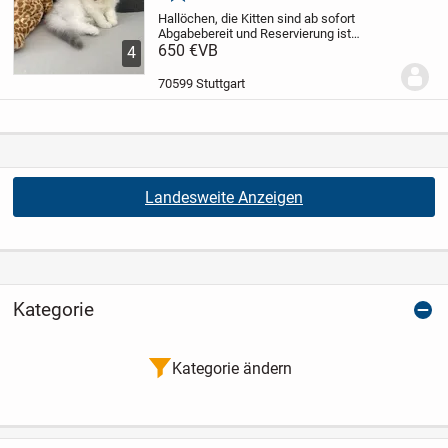
Hallöchen,
die Kitten sind ab sofort
Abgabebereit und Reservierung ist
möglich.
650 €
VB
Am 14. April 2026 hat unsere
4
Mama Shakira Wundervolle und gesunde
Kitten zur Welt gebracht.
-1 männlichen
70599 Stuttgart
Kitten in...
Landesweite Anzeigen
Kategorie
Kategorie ändern