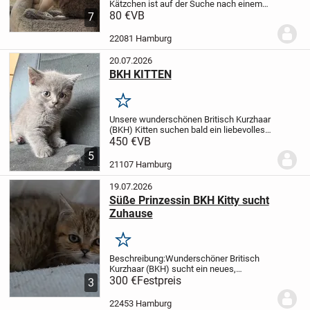
Kätzchen ist auf der Suche nach einem
liebevollen neuen Zuhause. Sie ist
80 €
VB
7
verspielt, neugierig und vverbringt viel Zeit
beim Toben und Kuscheln. Sie ist sehr...
22081 Hamburg
20.07.2026
BKH KITTEN
Merken
Unsere wunderschönen Britisch Kurzhaar
(BKH) Kitten suchen bald ein liebevolles
Zuhause.
Geboren am: 22.05.2026
Die
450 €
VB
Kitten sind:
* gut sozialisiert und an
5
Alltagsgeräusche gewöhnt
*...
21107 Hamburg
19.07.2026
Süße Prinzessin BKH Kitty sucht
Zuhause
Merken
Beschreibung:
Wunderschöner Britisch
Kurzhaar (BKH) sucht ein neues,
liebevolles Zuhause.
300 €
Festpreis
Geboren:
3
01.04.2026
Geimpft
Gesund und
verspielt
Sehr freundlich und
22453 Hamburg