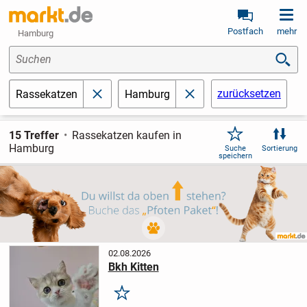
Postfach
mehr
Hamburg
Suchen
zurücksetzen
Rassekatzen
Hamburg
schließen
schließen
15 Treffer
Rassekatzen kaufen in
Hamburg
Suche
Sortierung
speichern
02.08.2026
Bkh Kitten
Merken