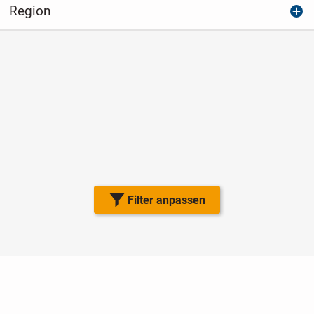
Region
Filter anpassen
Nutzungsbedingungen
Datenschutz
Barrierefreiheit
Impressum
Kontakt
Hilfe
Sicherheit
Jugendschutz