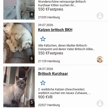
Wunderschöne reinrassige Britisch
Kurzhaar Kitten suchen ihr
Traumzuhause.
Unsere liebevoll
550 €
Festpreis
aufgezogenen, reinrassigen Britisch
4
Kurzhaar Kitten sind bereit, in ein neues
21035 Hamburg
Zuhause zu ziehen.
Die...
29.07.2026
Katzen britisch BKH
Merken
Alle Kätzchen, deren Mutter Britisch-
Colorpoint und deren Vater Britisch-Silber
ist, können ab sofort reserviert werden.
550 €
Festpreis
Sie können am 2. September 2026
6
abgeholt werden. Die Elterntiere sind...
21129 Hamburg
28.07.2026
Britisch Kurzhaar
Merken
2 weibliche Katzen (Geschwister)
weiblich suchen ein neues Zuhause,
..Nur zusammen abzugeben.! Sie sind
900 €
VB
sehr lieb noch etwas verspielt.
5
22527 Hamburg