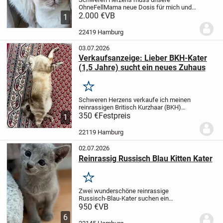
OhneFellMama neue Dosis für mich und
meine Freundin suchen
2.000 €
VB
Wir sind 2
1
Mädchen und bereits kastriert ,wir sind 3
und 4 Jahre alt und sind eine MaineCoon
22419 Hamburg
und eine BKH ,gerne...
03.07.2026
Verkaufsanzeige: Lieber BKH-Kater
(1,5 Jahre) sucht ein neues Zuhaus
Merken
Schweren Herzens verkaufe ich meinen
reinrassigen Britisch Kurzhaar (BKH)
Kater. Er ist 1,5 Jahre alt, sehr lieb,
350 €
Festpreis
1
verschmust und an das Leben in der
Wohnung gewöhnt.
Rasse: Britisch
22119 Hamburg
Kurzhaar...
02.07.2026
Reinrassig Russisch Blau Kitten Kater
Merken
Zwei wunderschöne reinrassige
Russisch-Blau-Kater suchen ein
liebevolles Zuhause
Unsere Soni hat am
950 €
VB
27.04.2026 vier gesunde Kitten zur Welt
6
gebracht. Zwei Kater haben bereits ihr