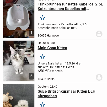
Trinkbrunnen für Katze Kabellos, 2.6L
Katzenbrunnen Kabellos mit
Bewegungsmelder, Batteriebetrieben
Katzentrinkbrunnen, 3000mAh, Leise
Merken
Wasserpumpe, Katzenbrunnen für
Trinkbrunnen für Katze Kabellos, 2.6L
den Innenbereich
Katzenbrunnen Kabellos mit
Bewegungsmelder, Batteriebetrieben
1
Katzentrinkbrunnen, 3000mAh, Leise
30655 Hannover
Wasserpumpe, Katzenbrunnen für den
Innenbereich
Batteriebetriebe...
Heute, 01:30
Main Coon Kitten
Merken
Unsere Nala hat am 19.5.26 drei
zuckersüße Kitten zur Welt
gebracht,davon suchen noch zwei Kater
650 €
Festpreis
ein für immer Zuhause! Die kleinen sind
6
jetzt 11 Wochen alt ,wurden schon
13407 Berlin
mehrmals Entwurmt und haben...
Gestern, 23:49
Süße Britischkurzhaar Kitten BLH
abzugeben
Merken