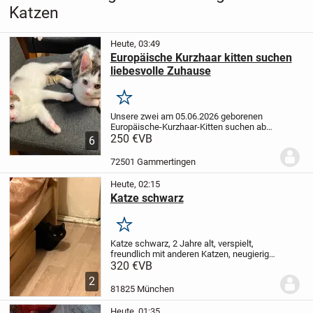
Katzen
Heute, 03:49
Europäische Kurzhaar kitten suchen
liebesvolle Zuhause
Merken
Unsere zwei am 05.06.2026 geborenen
Europäische-Kurzhaar-Kitten suchen ab
sofort ein liebevolles Für-immer-
250 €
VB
6
Zuhause.
Die beiden sind verspielt,
neugierig und menschenbezogen. Sie
72501 Gammertingen
wachsen gemeinsam im...
Heute, 02:15
Katze schwarz
Merken
Katze schwarz, 2 Jahre alt, verspielt,
freundlich mit anderen Katzen, neugierig,
eine perfekte Spielgefährte für ihre
320 €
VB
Artgenossen
2
81825 München
Heute, 01:35