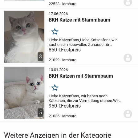
aufgewachsen.Die kitten fressen Nass
22523 Hamburg
und Trockenfutter...
17.06.2026
BKH Katze mit Stammbaum
Merken
Liebe Katzenfans,
Liebe Katzenfans,
wir
suchen ein liebevolles Zuhause für
unsere zweijährige Sefira, Black Golden
850 €
Festpreis
Shell Point.
Ab Mitte Oktober darf sie
3
gerne in ihr neues Zuhause ziehen.
Sie
21029 Hamburg
ist...
10.01.2026
BKH Katzen mit Stammbaum
Merken
Liebe Katzenfans, wir haben noch
Kätzchen, die zur Vermittlung stehen.
Wir
lieben unsere Bärchen und suchen die
950 €
Festpreis
liebsten Eltern der Welt. Sie sind aktiv,
5
spielen gerne und sind weder scheu
21035 Hamburg
noch...
Weitere Anzeigen in der Kategorie