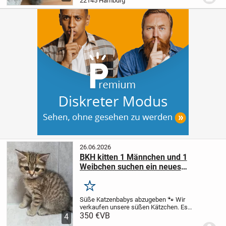
22145 Hamburg
neues Zuhause...
26.06.2026
BKH kitten 1 Männchen und 1
Weibchen suchen ein neues
liebevolles Zuhause!
Merken
Süße Katzenbabys abzugeben 🐾
Wir
verkaufen unsere süßen Kätzchen.
Es
sind 1 Weibchen und 1 Männchen. Beide
350 €
VB
4
sind verspielt, sind mit Kindern