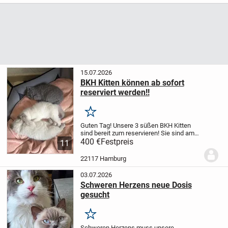
aktiv
Stubenrein
Frisst Nass- und...
15.07.2026
BKH Kitten können ab sofort
reserviert werden!!
Merken
Guten Tag!
Unsere 3 süßen BKH Kitten
sind bereit zum reservieren!
Sie sind am
10.06.26 geboren und werden erst am
400 €
Festpreis
11
10.09.26 abgegeben, wenn sie 12
Wochen alt sind!
Sie sind unglaublich...
22117 Hamburg
03.07.2026
Schweren Herzens neue Dosis
gesucht
Merken
Schweren Herzens muss unsere