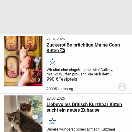
27.07.2026
Zuckersüße prächtige Maine Coon
Kitten 🥰
Merken
Wir sind eine eingetragene, Mini Cattery,
mit 1-2 Würfen pro Jahr, die sich dem
Tierwohl verschrieben hat und ihre Katzen
990 €
Festpreis
9
als vollwertige Familienmitglieder
liebevollst und bestens umsorgt.
Wir...
20095 Hamburg
23.07.2026
Liebevolles Britisch Kurzhaar Kitten
sucht ein neues Zuhause
Merken
Unsere wunderschönes Britisch Kurzhaar