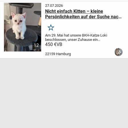
27.07.2026
Nicht einfach Kitten – kleine
Persönlichkeiten auf der Suche nach
ihrem neuen Zuhause
Merken
Am 29. Mai hat unsere BKH-Katze Loki
beschlossen, unser Zuhause ein
bisschen turbulenter zu machen – und
450 €
VB
12
fünf wundervolle Kitten zur Welt
gebracht.
Jetzt sind sie bereit für ihr
22159 Hamburg
nächstes Abenteuer:
...