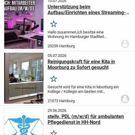
10.07.2026
Unterstützung beim
Aufbau/Einrichten eines Streaming-
Studio" oder "Content-Studio" in
Hamburg (m/w/d oder Pärchen)
Merken
Hallo zusammen,
ich besitze eine
Wohnung im Hamburger Stadtteil
Sternschanze und plane, diese zu einem
2
modernen Streaming-Studio einzurichten.
20259 Hamburg
Für die Umsetzung dieses Projekts suche
ich motivierte...
05.07.2026
Reinigungskraft für eine Kita in
Moorburg zu Sofort gesucht
Merken
Gesucht wird für eine Kita in Moorburg ein
Kollege / Kollegin am besten mit
Führerschein, da dort die Busverbindung
1
eher sehr schlecht ist.
Arbeitszeit: Täglich
21073 Hamburg
Mo.-FR. ab 17:30 Uhr (Schlüsselobjekt) ...
29.06.2026
stellv. PDL (m/w/d) für ambulanten
Pflegedienst in HH-Nord