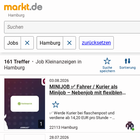
Hamburg
Suchen
zurücksetzen
Jobs
Hamburg
schließen
schließen
161 Treffer
Job Kleinanzeigen in
Hamburg
Suche
Sortierung
speichern
03.08.2026
MINIJOB ✅ Fahrer / Kurier als
Minijob – Nebenjob mit flexiblen
Zeiten, ab sofort ✅ Hamburg
Merken
✅ Werde Kurier bei flaschenpost und
verdiene ab 14,20 EUR pro Stunde –
flexible Schichten, schneller
1
Vertragsabschluss, keine
22113 Hamburg
Benut
Branchenerfahrung nötig!
Fahrer / Kurier
(m/w/d)
Du lieferst mit dem...
28.07.2026