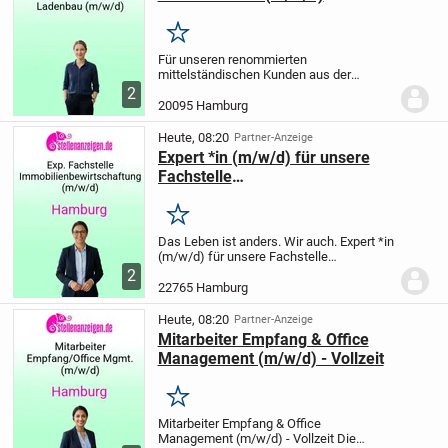
Merken
Für unseren renommierten
mittelständischen Kunden aus der
Einrichtungsbranche suchen wir eine
2
kreative, konzeptions- und
20095 Hamburg
organisationsstarke Persönlichkeit mit
Leidenschaft für ganzheitliche...
Heute, 08:20
Partner-Anzeige
Expert *in (m/w/d) für unsere
Fachstelle
Immobilienbewirtschaftung
Merken
Das Leben ist anders. Wir auch. Expert *in
(m/w/d) für unsere Fachstelle
Immobilienbewirtschaftung Wir über uns
2
alsterdorf assistenz west – das sind rund
22765 Hamburg
1.000 Mitarbeiter *innen an 73
Standorten....
Heute, 08:20
Partner-Anzeige
Mitarbeiter Empfang & Office
Management (m/w/d) - Vollzeit
Merken
Mitarbeiter Empfang & Office
Management (m/w/d) - Vollzeit
Die