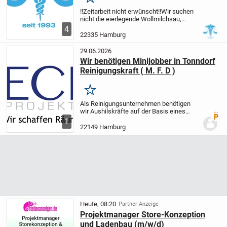
Merken
!!Zeitarbeit nicht erwünscht!!
Wir suchen
nicht die eierlegende Wollmilchsau,
sondern eine empathische und
4
zuverlässige Person, mit einer
22335 Hamburg
examinierten Pflegeausbildung und der
abgeschlossenen...
29.06.2026
Wir benötigen Minijobber in Tonndorf
Reinigungskraft ( M. F. D )
Merken
Als Reinigungsunternehmen benötigen
wir Aushilskräfte auf der Basis eines
Premi
Minijobs.
Unser Schwerpunkt sind
1
Treppenhäuser in Tonndorf,
22149 Hamburg
Wandsbek,Rahlstedt,.Jemfeld.
Interesse
an einem Nebenverdienst....
Heute, 08:20
Partner-Anzeige
Projektmanager Store-Konzeption
und Ladenbau (m/w/d)