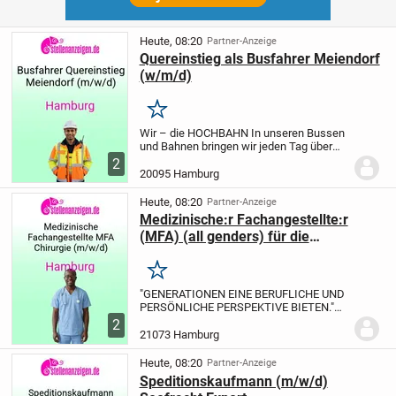
Heute, 08:20
Partner-Anzeige
Quereinstieg als Busfahrer Meiendorf
(w/m/d)
Merken
Wir – die HOCHBAHN
In unseren Bussen
und Bahnen bringen wir jeden Tag über
eine Million Menschen an ihr Ziel. Und wir
2
bewegen noch mehr: für Hamburg, für die
20095 Hamburg
Zukunft und für alle, die bei uns...
Heute, 08:20
Partner-Anzeige
Medizinische:r Fachangestellte:r
(MFA) (all genders) für die
chirurgische Praxis - Standort
Harburg
Merken
"GENERATIONEN EINE BERUFLICHE UND
PERSÖNLICHE PERSPEKTIVE BIETEN."
Faruk Y.: Medizinischer Fachangestellter
2
Gemeinsam besser. Fürs Leben.
Wir sind
21073 Hamburg
das Universitätsklinikum Hamburg-
Eppendorf (UKE) –...
Heute, 08:20
Partner-Anzeige
Speditionskaufmann (m/w/d)