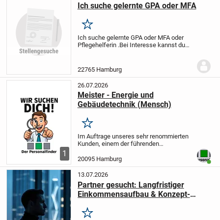
Ich suche gelernte GPA oder MFA
Merken
Ich suche gelernte GPA oder MFA oder
Pflegehelferin .
Bei Interesse kannst du
mir kurzen Lebenslauf Schicken .
22765 Hamburg
26.07.2026
Meister - Energie und
Gebäudetechnik (Mensch)
Merken
Im Auftrage unseres sehr renommierten
Kunden, einem der führenden
Unternehmen der Immobilienwirtschaft,
1
sucht der Personalfinder zur
20095 Hamburg
Benut
Direktvermittlung in Vollzeit (39,00
Stunden / Woche) zum...
13.07.2026
Partner gesucht: Langfristiger
Einkommensaufbau & Konzept-
Einarbeitung
Merken