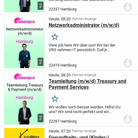
Dienstleistungsunternehmen in
2
Norddeutschland mit rund 6.500
22337 Hamburg
Mitarbeitenden sind wir
schwerpunktmäßig in den Bereichen
Heute, 08:20
Partner-Anzeige
Eingliederu...
Netzwerkadministrator (m/w/d)
Merken
View job here Wir über uns!
Wir bei der
VRG nehmen IT persönlich. Dafür
stecken wir jede Menge Herzblut und
Köpfchen in die Softwareentwicklung und
2
geben sensiblen Daten in unserem
22419 Hamburg
Rechenzentrum ein...
Heute, 08:20
Partner-Anzeige
Teamleitung (m/w/d) Treasury and
Payment Services
Merken
Wir wollen noch besser werden. Hilfst Du
uns?
Wir sind nicht perfekt und wir
denken auch nicht, dass es perfekte
2
Menschen gibt. Aber wir versuchen, jeden
22297 Hamburg
Tag noch ein wenig besser zu werden.
Und...
Heute, 07:20
Partner-Anzeige
Gesundheits- und (Kinder-)