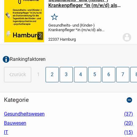
Krankenpfleger *in (m/w/d) als
Stationsleitung für die Tagesklinik
der Kinder- und Jugendpsychiatrie
Merken
und -psychotherapie
Gesundheits- und (Kinder-)
Krankenpfleger *in
(m/w/d) als
Stationsleitung für die Tagesklinik der
2
Kinder- und Jugendpsychiatrie und -
22337 Hamburg
psychotherapie Arbeitsumfeld
Die
Tagesklinik der Kinder- und...
Rankingfaktoren
zurück
1
2
3
4
5
6
7
Kategorie
Gesundheitswesen
(37)
Bauwesen
(20)
IT
(15)