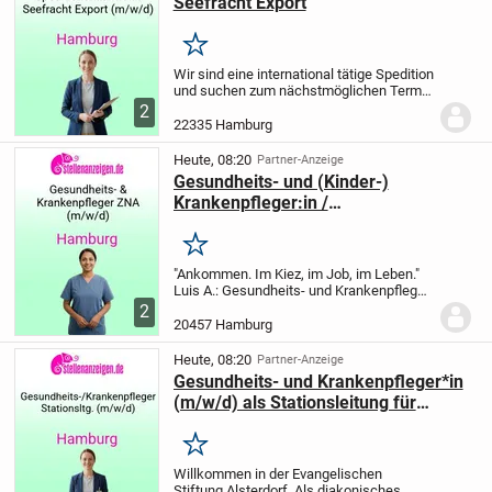
Seefracht Export
Merken
Wir sind eine international tätige Spedition
und suchen zum nächstmöglichen Termin
einen SPEDITIONSKAUFMANN (M/W/D)
2
für den Bereich SEEFRACHT EXPORT
Ihr
22335 Hamburg
Aufgabengebiet: Abwicklung von
Aufträgen...
Heute, 08:20
Partner-Anzeige
Gesundheits- und (Kinder-)
Krankenpfleger:in /
Pflegefachperson (all genders) für
die Zentrale Notaufnahme
Merken
"Ankommen. Im Kiez, im Job, im Leben."
Luis A.: Gesundheits- und Krankenpfleger
Gemeinsam besser. Fürs Leben.
Wir sind
2
das Universitätsklinikum Hamburg-
20457 Hamburg
Eppendorf (UKE) – und stehen für
exzellente...
Heute, 08:20
Partner-Anzeige
Gesundheits- und Krankenpfleger*in
(m/w/d) als Stationsleitung für
unseren Aufnahmebereich Innere
Medizin/ Geriatrie
Merken
Willkommen in der Evangelischen
Stiftung Alsterdorf. Als diakonisches