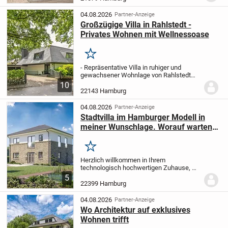
ruhigen Seitenstraße.
Das Haus wurde als
Zweifamilie...
04.08.2026
Partner-Anzeige
Großzügige Villa in Rahlstedt -
Privates Wohnen mit Wellnessoase
Merken
- Repräsentative Villa in ruhiger und
gewachsener Wohnlage von Rahlstedt
aus dem Baujahr 1980
- Idyllisches,
10
eingewachsenes Eckgrundstück mit ca.
22143 Hamburg
1.026 m² Grundstücksfläche
- Ca. 280 m²
Wohnfläche,...
04.08.2026
Partner-Anzeige
Stadtvilla im Hamburger Modell in
meiner Wunschlage. Worauf warten?
Die Zukunft ist jetzt!
Merken
Herzlich willkommen in Ihrem
technologisch hochwertigen Zuhause, wo
Innovation und Komfort Hand in Hand
5
gehen. Dieses Meisterwerk vereint
22399 Hamburg
modernste Technologie mit elegantem
Design und erfüllt selbst...
04.08.2026
Partner-Anzeige
Wo Architektur auf exklusives
Wohnen trifft