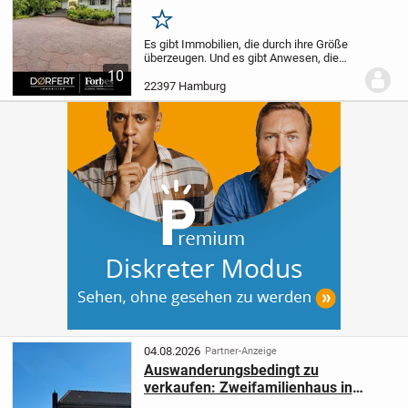
Merken
Es gibt Immobilien, die durch ihre Größe
überzeugen. Und es gibt Anwesen, die
durch ihre Ausstrahlung begeistern. Diese
10
außergewöhnliche Stadtvilla vereint
22397 Hamburg
beides auf eindrucksvolle Weise.
Eingebettet...
04.08.2026
Partner-Anzeige
Auswanderungsbedingt zu
verkaufen: Zweifamilienhaus in
Hamburg-Moorfleet, vermietet,