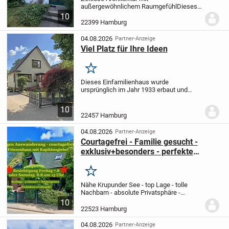
außergewöhnlichem Raumgefühl
Dieses
freistehende Einfamilienhaus aus dem
10
Jahr 1978 befindet sich in einer ruhigen
22399 Hamburg
und gewachsenen Wohnstraße des
beliebten Hamburger...
04.08.2026
Partner-Anzeige
Viel Platz für Ihre Ideen
Merken
Dieses Einfamilienhaus wurde
ursprünglich im Jahr 1933 erbaut und
befindet sich heute auf einem ca. 528 m²
großen Grundstück mit optimaler Süd-
10
Ausrichtung. Das Gebäude wurde im Jahr
22457 Hamburg
1974 durch einen...
04.08.2026
Partner-Anzeige
Courtagefrei - Familie gesucht -
exklusiv+besonders - perfekte
Anbindung mit Bus+Bahn
Merken
Nähe Krupunder See - top Lage - tolle
Nachbarn - absolute Privatsphäre -
exklusiv + einzigartig! ruhig und perfekt
10
für Kinder zum Spielen - Top Spielplatz mit
22523 Hamburg
Fussballplatz und Entspannungs-Area in...
04.08.2026
Partner-Anzeige