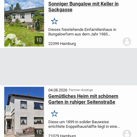
Sonniger Bungalow mit Keller in
Sackgasse
Merken
Dieses freistehende Einfamilienhaus in
Bungalowform aus dem Jahr 1985
verbindet solides Wohnen mit viel Platz
10
für individuelle Ideen. In einer absolut
22399 Hamburg
ruhigen Sackgasse gelegen, bietet das
zweischalig...
04.08.2026
Partner-Anzeige
Gemütliches Heim mit schönem
Garten in ruhiger Seitenstraße
Merken
Diese um 1899 in solider Bauweise
errichtete Doppelhaushälfte liegt in einer
der beliebtesten Wohngegenden im
10
Harburger Raum, in Wilstorf, in einer
21079 Hamburg