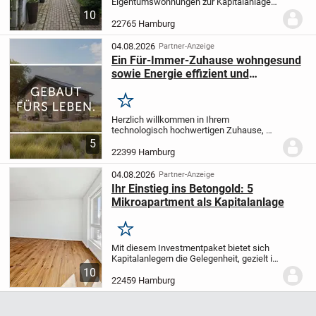
Eigentumswohnungen zur Kapitalanlage
befinden sich in einem
10
denkmalgeschützten Wohnensemble
22765 Hamburg
welches ca. im Jahr 1910 errichtet wurde
und welches aus einem...
04.08.2026
Partner-Anzeige
Ein Für-Immer-Zuhause wohngesund
sowie Energie effizient und
nachhaltig für die Zukunft. Mit
Danhaus
Merken
Herzlich willkommen in Ihrem
technologisch hochwertigen Zuhause, wo
Innovation und Komfort Hand in Hand
5
gehen. Dieses Meisterwerk vereint
22399 Hamburg
modernste Technologie mit elegantem
Design und erfüllt selbst...
04.08.2026
Partner-Anzeige
Ihr Einstieg ins Betongold: 5
Mikroapartment als Kapitalanlage
Merken
Mit diesem Investmentpaket bietet sich
Kapitalanlegern die Gelegenheit, gezielt in
ein modernes Neubauprojekt in gefragter
10
Lage von Hamburg-Niendorf zu
22459 Hamburg
investieren. Das Paket umfasst fünf 1-
Zimmer-Woh...