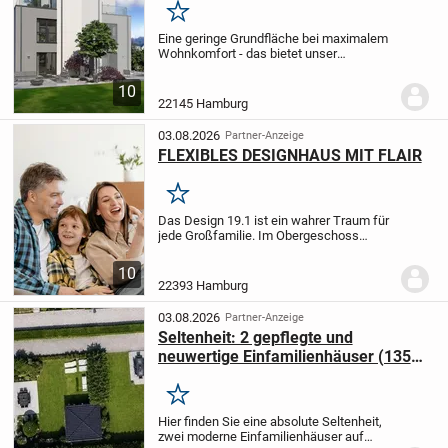
Merken
Eine geringe Grundfläche bei maximalem
Wohnkomfort - das bietet unser
Doppelhaus 08 und eignet sich damit
perfekt für kleine Grundstücke. Das
10
dreigeschossige Gebäude mit Pultdach
22145 Hamburg
überzeugt nicht nur...
03.08.2026
Partner-Anzeige
FLEXIBLES DESIGNHAUS MIT FLAIR
Merken
Das Design 19.1 ist ein wahrer Traum für
jede Großfamilie. Im Obergeschoss
stehen vier Kinderzimmer zur Verfügung,
die vielfältige Gestaltungsmöglichkeiten
10
bieten. Hier können entweder vier
22393 Hamburg
Schlafzimm...
03.08.2026
Partner-Anzeige
Seltenheit: 2 gepflegte und
neuwertige Einfamilienhäuser (135
m² + 121 m²) auf einem Grundstück
Merken
Hier finden Sie eine absolute Seltenheit,
zwei moderne Einfamilienhäuser auf