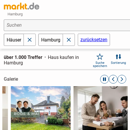
Hamburg
Suchen
zurücksetzen
Häuser
Hamburg
schließen
schließen
über 1.000 Treffer
Haus kaufen in
Hamburg
Suche
Sortierung
speichern
Galerie
automatische R
zurückblät
weite