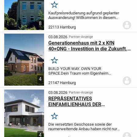
zentrale Lage, ruhige Umgebung
Merken
Kaufpreisreduzierung aufgrund geplanter
Auswanderung! Willkommen in diesem
liebevoll gepflegten Zweifamilienhaus
8
aus dem Jahr 1903, das durch seinen
22113 Hamburg
einzigartigen Charakter und seine zentrale
Lage in...
03.08.2026
Partner-Anzeige
Generationenhaus mit 2 x KfN
40+QNG - Investition in die Zukunft.
Energie effizient und nachhaltig.
Merken
BUILD YOUR WAY. OWN YOUR
SPACE.
Dein Traum vom Eigenheim
beginnt hier. White&Black bringt dich
4
dorthin - einfach, erschwinglich,
21147 Hamburg
zukunftssicher.
THE RIGHT MATCH.
Finanzierung, Grundstück, Haus -...
03.08.2026
Partner-Anzeige
REPRÄSENTATIVES
EINFAMILIENHAUS DER
BESONDEREN ART
Merken
Die versetzten Geschosse sowie der
raumerweiternde Anbau haben nicht nur
architektonisch ihren Reiz. Auch bei der
4