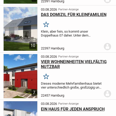
Innenraumgestaltung überzeugt Staffel
22391 Hamburg
16 mit cleverer Planung. Der große
Eingangsberei...
03.08.2026
Partner-Anzeige
DAS DOMIZIL FÜR KLEINFAMILIEN
Merken
Klein, aber fein, so kommt unser
Doppelhaus 07 daher. Unter dem
eleganten Satteldach befinden sich zwei
Wohneinheiten - und diese verteilen sich
10
auf zwei Ebenen. Sie bieten ausreichend
22397 Hamburg
Raum und...
03.08.2026
Partner-Anzeige
VIER WOHNEINHEITEN VIELFÄLTIG
NUTZBAR
Merken
Dieses moderne Mehrfamilienhaus bietet
vier unterschiedlich große, großzügig und
offen gestaltete Wohneinheiten, die sich
7
ideal für Familien, Paare oder
22457 Hamburg
Einzelpersonen eignen. Im Erdgeschoss
befinden...
03.08.2026
Partner-Anzeige
EIN HAUS FÜR JEDEN ANSPRUCH