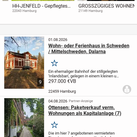
HH-JENFELD - Gepflegtes
GROSSZÜGIGES WOHNEN
6,5-Zimmer-EFH (Hochpar. +
22043 Hamburg
21149 Hamburg
Sout.) mit Ausbaureserve
und großem Grundstück
01.08.2026
Wohn- oder Ferienhaus in Schweden
/ Mittelschweden, Dalarna
Merken
Ein ehemaliger Bahnhof der stillgelegten
'Inlandsban', gelegen in einem kleinen und
ruhigen Ort - zwischen Vansbro und Mora,
297.000 €
VB
9
bietet vielfältige Möglichkeiten zum
permanenten Wohnen oder für die...
22459 Hamburg
04.08.2026
Partner-Anzeige
Ottensen: Paketverkauf verm.
Wohnungen als Kapitalanlage (7)
Merken
Die im hier 7 angebotenen vermieteten