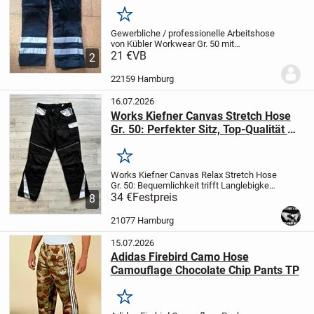
Merken
Gewerbliche / professionelle Arbeitshose
von Kübler Workwear Gr. 50 mit
Reflexstreifen
21 €
VB
Mit vielen Taschen und ggf
2
Kniepolster, Sicherheits-
Reflexstreeifen
38540 / 770170-5EN ISO
22159 Hamburg
6330
Länge ges. 103...
16.07.2026
Works Kiefner Canvas Stretch Hose
Gr. 50: Perfekter Sitz, Top-Qualität &
Komfort
Merken
Works Kiefner Canvas Relax Stretch Hose
Gr. 50: Bequemlichkeit trifft Langlebigkeit
Neue Works Kiefner Canvas Relax Stretch
34 €
Festpreis
8
Hose in Größe 50. Diese Hose vereint die
Vorteile von robustem Canvas mit...
21077 Hamburg
15.07.2026
Adidas Firebird Camo Hose
Camouflage Chocolate Chip Pants TP
Merken