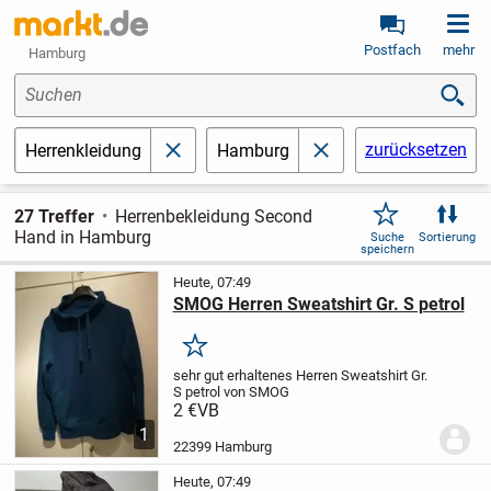
Postfach
mehr
Hamburg
Suchen
zurücksetzen
Herrenkleidung
Hamburg
schließen
schließen
27 Treffer
Herrenbekleidung Second
Hand in Hamburg
Suche
Sortierung
speichern
Heute, 07:49
SMOG Herren Sweatshirt Gr. S petrol
Merken
sehr gut erhaltenes
Herren Sweatshirt
Gr.
S petrol
von SMOG
2 €
VB
1
22399 Hamburg
Heute, 07:49