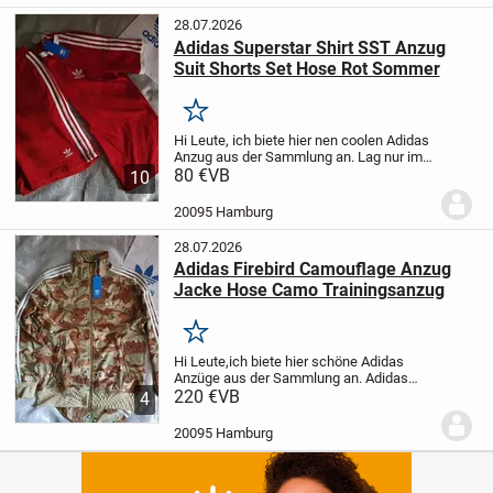
28.07.2026
Adidas Superstar Shirt SST Anzug
Suit Shorts Set Hose Rot Sommer
Merken
Hi Leute,
ich biete hier nen coolen Adidas
Anzug aus der Sammlung an.
Lag nur im
Kleiderschrank, nie an gehabt.
80 €
VB
Adidas
10
Superstar Short Set
schön knalliges und
freshes rot!
Zustand / condition :...
20095 Hamburg
28.07.2026
Adidas Firebird Camouflage Anzug
Jacke Hose Camo Trainingsanzug
Merken
Hi Leute,
ich biete hier schöne Adidas
Anzüge aus der Sammlung an.
Adidas
Firebird Camouflage Anzug
220 €
VB
Größe von den
4
Anzügen sind S, M, L
und XL und XXL
kein
Tausch / no trade
Preis pro Anzug
Die
20095 Hamburg
Jacke...