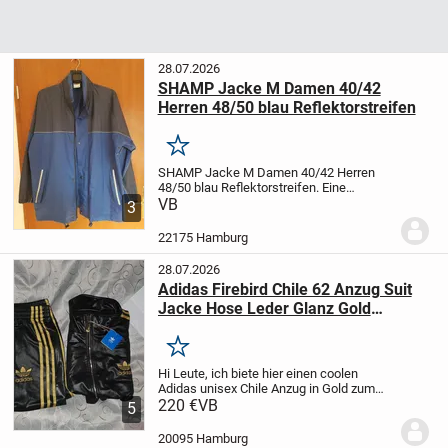
28.07.2026
SHAMP Jacke M Damen 40/42
Herren 48/50 blau Reflektorstreifen
Merken
SHAMP Jacke M Damen 40/42 Herren
48/50 blau Reflektorstreifen. Eine
Abdeckkappe vom Druckknopf fehlt.
VB
Was
3
ist Ihnen das Produkt wert? Machen Sie
einen Preisvorschlag!
*** Privatverkauf.
22175 Hamburg
Keine...
28.07.2026
Adidas Firebird Chile 62 Anzug Suit
Jacke Hose Leder Glanz Gold
Tracksuit
Merken
Hi Leute,
ich biete hier einen coolen
Adidas unisex Chile Anzug in Gold zum
Verkauf an.
220 €
VB
Lag nur im Kleiderschrank
5
und kam leider nie zum Einsatz. Also neu
und sucht einen neuen Besitzer :) Echt...
20095 Hamburg