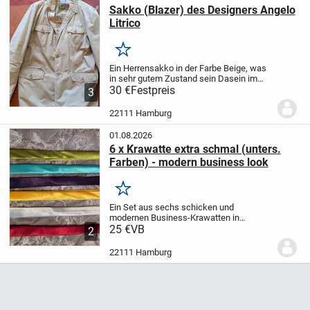
Sakko (Blazer) des Designers Angelo
Litrico
Merken
Ein Herrensakko in der Farbe Beige, was
in sehr gutem Zustand sein Dasein im
Schrank verbracht hat.
30 €
Festpreis
Größe ungefähr L.
3
22111 Hamburg
01.08.2026
6 x Krawatte extra schmal (unters.
Farben) - modern business look
Merken
Ein Set aus sechs schicken und
modernen Business-Krawatten in
frischem extra schmalem Schnitt in
25 €
VB
2
sechs unterschiedlichen Farben.
22111 Hamburg