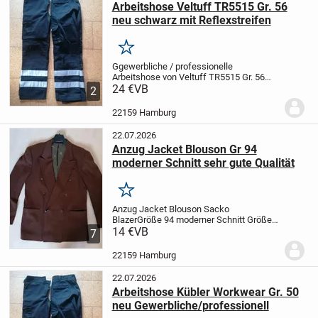
Arbeitshose Veltuff TR5515 Gr. 56
neu schwarz mit Reflexstreifen
Merken
Ggewerbliche / professionelle
Arbeitshose von Veltuff TR5515 Gr. 56
Nr125237
24 €
VB
Mit vielen Taschen und ggf
2
Kniepolster, Sicherheits-
Reflexstreeifen
Länge ges. 112 cm, Schritt
22159 Hamburg
80 cm, Bundweite 48cm ca.
Es...
22.07.2026
Anzug Jacket Blouson Gr 94
moderner Schnitt sehr gute Qualität
Merken
Anzug Jacket Blouson Sacko
BlazerGröße 94 moderner Schnitt
Größe
94, sehr gute Qualität
14 €
VB
Polyester mit Lycra,
7
Futter Leinen, Viskose
Hinten offene
Rockschöße
Konfirmation Kommunion Abi
22159 Hamburg
und...
22.07.2026
Arbeitshose Kübler Workwear Gr. 50
neu Gewerbliche/professionell