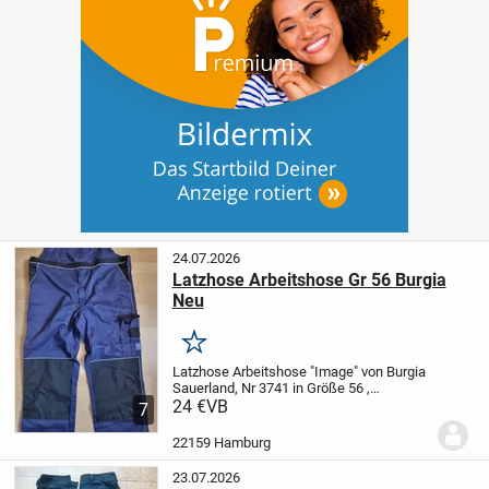
24.07.2026
Latzhose Arbeitshose Gr 56 Burgia
Neu
Merken
Latzhose Arbeitshose "Image" von Burgia
Sauerland, Nr 3741 in Größe 56 ,
Schrittlämge 83cm , Bundweite 60cm
24 €
VB
7
Material: 65% Polyester, 35% Baumwolle,
ca. 245 g/m2 , EN 144044 (Knieschutz)
22159 Hamburg
Leicht &...
23.07.2026