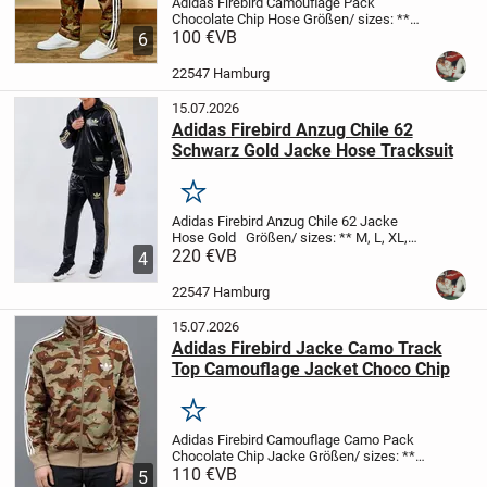
Adidas Firebird Camouflage Pack
Chocolate Chip Hose
Größen/ sizes: **
XS, S, M, L, XL, XXL **
100 €
VB
Zustand/condition:
6
Neu mit Etikett
Farbe/color: Camo
Chocolate Chip / desert 6-Colors
Preis pro
22547 Hamburg
Hose...
15.07.2026
Adidas Firebird Anzug Chile 62
Schwarz Gold Jacke Hose Tracksuit
Merken
Adidas Firebird Anzug Chile 62 Jacke
Hose Gold
Größen/ sizes: ** M, L, XL,
XXL **
220 €
Zustand/condition: Neu mit Etikett
VB
4
Farbe/color: schwarz gold / black gold
Preis pro Anzug (Jacke+Hose)
kein...
22547 Hamburg
15.07.2026
Adidas Firebird Jacke Camo Track
Top Camouflage Jacket Choco Chip
Merken
Adidas Firebird Camouflage Camo Pack
Chocolate Chip Jacke
Größen/ sizes: **
XS, S, M, L, XL, XXL **
110 €
VB
Zustand/condition:
5