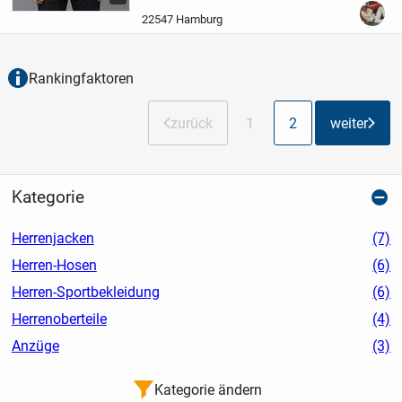
Neu mit Etikett
Farbe/color: Camo
Chocolate Chip / desert 6-Colors
Preis
22547 Hamburg
pro...
Rankingfaktoren
zurück
1
2
weiter
Kategorie
Herrenjacken
(7)
Herren-Hosen
(6)
Herren-Sportbekleidung
(6)
Herrenoberteile
(4)
Anzüge
(3)
Kategorie ändern