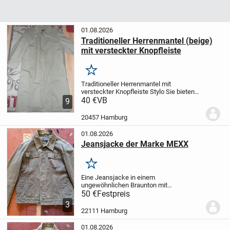
01.08.2026
Traditioneller Herrenmantel (beige)
mit versteckter Knopfleiste
Merken
Traditioneller Herrenmantel
mit
versteckter Knopfleiste
Stylo
Sie bieten
hier auf einen Mantel, für jede Jahreszeit,
40 €
VB
9
das das Innenfutter durch einen
Reißverschluss herausgelöst werden...
20457 Hamburg
01.08.2026
Jeansjacke der Marke MEXX
Merken
Eine Jeansjacke in einem
ungewöhnlichen Braunton mit
Metallknöpfen von der bekannten Marke
50 €
Festpreis
MEXX.
Größe L, figurbetont.
3
22111 Hamburg
01.08.2026