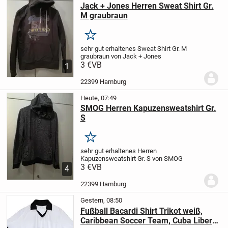
Jack + Jones Herren Sweat Shirt Gr.
M graubraun
Merken
sehr gut erhaltenes
Sweat Shirt
Gr. M
graubraun
von Jack + Jones
3 €
VB
1
22399 Hamburg
Heute, 07:49
SMOG Herren Kapuzensweatshirt Gr.
S
Merken
sehr gut erhaltenes
Herren
Kapuzensweatshirt
Gr. S
von SMOG
3 €
VB
4
22399 Hamburg
Gestern, 08:50
Fußball Bacardi Shirt Trikot weiß,
Caribbean Soccer Team, Cuba Libero