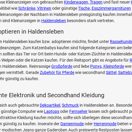
lose Kleinanzeigen von gebrauchten
Kinderwagen, Tragen
und fast neuer
Möbel wie
Schränke, Vitrinen
oder günstige
Tische, Esszimmergarnituren
leinanzeigen der Nachbarn in Haldensleben preisgünstig kaufen.Innerha
 sind Kleinanzeigen in
Haldensleben
besonders stark vertreten.
optieren in Haldensleben
n Haldensleben kaufen bzw. adoptieren möchte, findet unter
Rassehund
deanzeigen. Zum Katzenbabys kaufen sind folgende Kategorien am belieb
n sollten das Tier vor Ort beim Hunde- oder Katzen-Züchter in Haldensle
n Welpen oder die Katzen kaufen. Für den Reitsport gibt es Angebote für
R
n Haldensleben. Reinrassige
Großpferde
und liebe
Ponys, Kleinpferde
wer
en vermittelt. Gerade
Zubehör für Pferde
wie secondhand
Sättel, Sattel
hr günstig zu kaufen.
te Elektronik und Secondhand Kleidung
 sich auch gebrauchte
Dekoartikel
,
Schmuck
in Haldensleben an. Besonder
 günstige Computer wie
Laptops
oder
Fernseher
lassen sich gebraucht p
ttraktive Kleidung kaufen möchte, sollte sich überlegen diese secondhan
n günstig zu kaufen. Inserate der
Damenmode
oder
Herrenmode
bieten 
zur modischen Jeans ganze Gaderoben.Auch preiswerte Restposten lassen