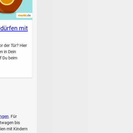
 dürfen mit
r der Tür? Hier
n in Dein
f Du beim
ngen
. Für
htwagen bis
ien mit Kindern