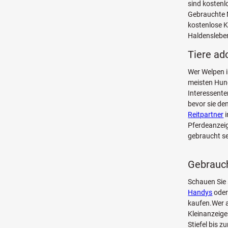
sind kosten
Gebrauchte 
kostenlose K
Haldensleben
Tiere ad
Wer Welpen i
meisten Hun
Interessente
bevor sie de
Reitpartner
i
Pferdeanzeig
gebraucht se
Gebrauch
Schauen Sie
Handys
oder
kaufen.Wer a
Kleinanzeige
Stiefel bis 