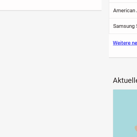
American 
Samsung S
Weitere n
Aktuell