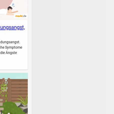
dungsangst,
indungsangst.
elche Symptome
 die Ängste