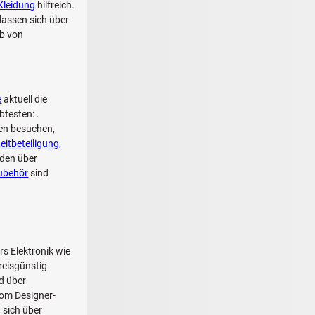
Kleidung
hilfreich.
lassen sich über
lb von
e
aktuell die
testen: .
ben besuchen,
eitbeteiligung,
den über
zubehör
sind
s Elektronik wie
reisgünstig
d über
vom Designer-
 sich über