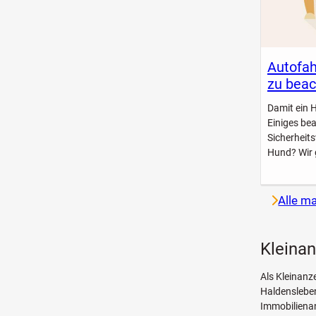
Autofah
zu beac
Damit ein 
Einiges be
Sicherheit
Hund? Wir 
Alle m
Kleina
Als Kleinanz
Haldensleben
Immobilienan