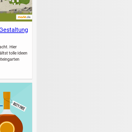
 Gestaltung
acht. Hier
ltst tolle Ideen
Steingarten