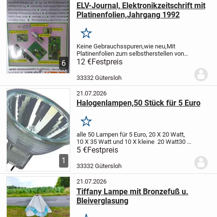
ELV-Journal, Elektronikzeitschrift mit
Platinenfolien,Jahrgang 1992
Merken
Keine Gebrauchsspuren,wie neu,Mit
Platinenfolien zum selbstherstellen von
Platinen, alle 6 Hefte für 12 Euro
12 €
Festpreis
6
33332 Gütersloh
21.07.2026
Halogenlampen,50 Stück für 5 Euro
Merken
alle 50 Lampen für 5 Euro, 20 X 20 Watt,
10 X 35 Watt und 10 X kleine 20 Watt
30 X
20 Watt Reflektorgröße Durchmesser 5
5 €
Festpreis
cm 12 Volt
10 X 35 Watt Reflektorgröße
1
Durchmesser 5cm 12 Volt
10 X 20...
33332 Gütersloh
21.07.2026
Tiffany Lampe mit Bronzefuß u.
Bleiverglasung