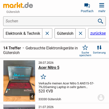
Postfach
mehr
Gütersloh
Suchen
zurückset
Elektronik & Technik
Gütersloh
schließen
schließen
14 Treffer
Gebrauchte Elektronikgeräte in
Gütersloh
Suche
Sortierung
speichern
28.07.2026
Acer Nitro 5
Merken
Verkaufe meinen Acer Nitro 5 AN515-57-
79J2
Gaming Laptop in sehr gutem
gebrauchten
Zustand. Das Gerät
520 €
VB
funktioniert einwandfrei und
wurde immer
4
pfleglich behandelt. Normale
leichte
33330 Gütersloh
Gebrauchsspuren bzw....
21.07.2026