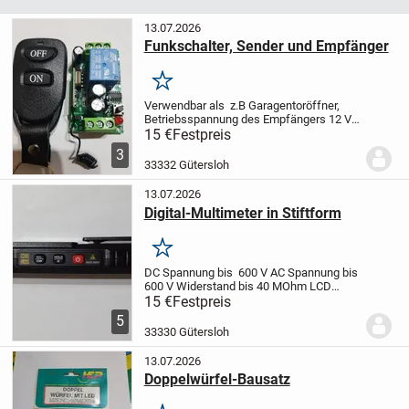
13.07.2026
Funkschalter, Sender und Empfänger
Merken
Verwendbar als z.B Garagentoröffner,
Betriebsspannung des Empfängers 12 V,
Übertragungsfrequenz 433 MHz, Max.
15 €
Festpreis
Belastung de Relais 10 Ampere mit
3
Gehäuse
33332 Gütersloh
13.07.2026
Digital-Multimeter in Stiftform
Merken
DC Spannung bis 600 V
AC Spannung bis
600 V
Widerstand bis 40 MOhm
LCD
Anzeige
Dioden Test u.s.w
15 €
Festpreis
5
33330 Gütersloh
13.07.2026
Doppelwürfel-Bausatz