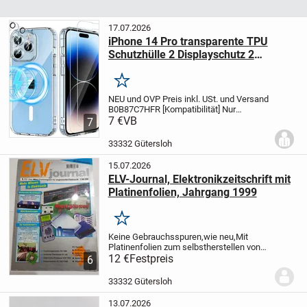
17.07.2026
iPhone 14 Pro transparente TPU
Schutzhülle 2 Displayschutz 2
Kameraschutz
Merken
NEU und OVP
Preis inkl. USt. und Versand
B0B87C7HFR
[Kompatibilität] Nur
kompatibel mit iPhone 14 Pro - 6.1 zoll.
7 €
VB
7
Hinweis: Die Innen- und Außenseite des
Gehäuses sind mit einer transparenten
33332 Gütersloh
Folie...
15.07.2026
ELV-Journal, Elektronikzeitschrift mit
Platinenfolien, Jahrgang 1999
Merken
Keine Gebrauchsspuren,wie neu,Mit
Platinenfolien zum selbstherstellen von
Platinen, alle 6 Hefte für 12 Euro
12 €
Festpreis
6
33332 Gütersloh
13.07.2026