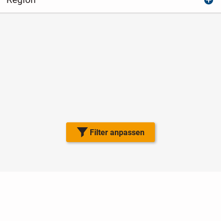
Filter anpassen
Nutzungsbedingungen
Datenschutz
Barrierefreiheit
Impressum
Kontakt
Hilfe
Sicherheit
Jugendschutz
Login
Konto löschen
Premium buchen
Abo kündigen