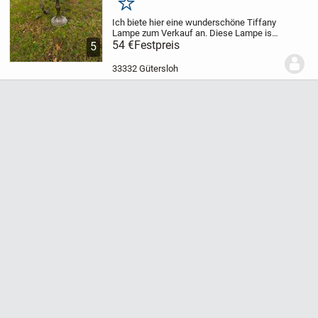
Merken
Ich biete hier eine wunderschöne Tiffany
Lampe zum Verkauf an. Diese Lampe ist
ein echter Hingucker und verbreitet ein
54 €
Festpreis
5
warmes, gemütliches Licht in jedem
Raum. Sie ist ca. 50 cm hoch und hat
33332 Gütersloh
einen...