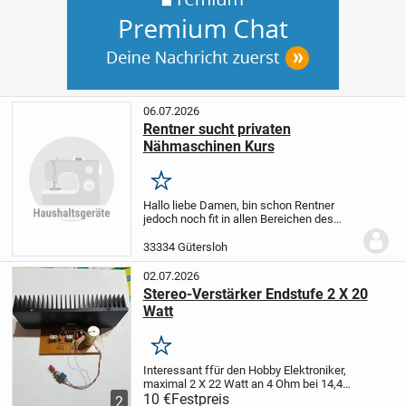
06.07.2026
Rentner sucht privaten
Nähmaschinen Kurs
Merken
Hallo liebe Damen, bin schon Rentner
jedoch noch fit in allen Bereichen des
Lebens. Habe vor kurzen eine Singer
Nähmaschine erworben um in die Lage zu
33334 Gütersloh
kommen, kleine Näharbeiten selber zu
machen, wie...
02.07.2026
Stereo-Verstärker Endstufe 2 X 20
Watt
Merken
Interessant ffür den Hobby Elektroniker,
maximal 2 X 22 Watt an 4 Ohm bei 14,4
Volt Klirrfaktor o,5 % bei 2 X 17
10 €
Festpreis
2