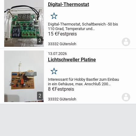
Digital-Thermostat
Merken
Digital-Thermostat, Schaltbereich -50 bis
110 Grad, Temperatur und
Messgenauigkeit 0,5%.Regelgenauigkeit
15 €
Festpreis
0,1 Grad, Stromversorgung 12 V, Schalt
2
ausgang 250V/10A,14V/20A, im schönen
33332 Gütersloh
Acryj-Gehäuse, Maße...
13.07.2026
Lichtschweller Platine
Merken
Interessant für Hobby Bastler zum Einbau
in ein Gehäuse, max. Anschluß 200
Watt,die Platine lässt die Lampe
8 €
Festpreis
automatisch auf und abschwellen,die
2
Geschwindigkeit ist regelbar, ideal für den
33332 Gütersloh
Partykeller