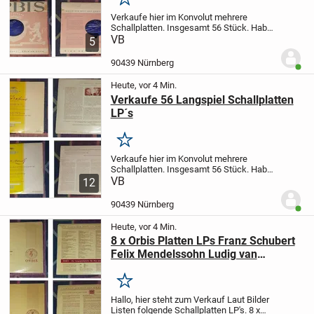
Merken
Verkaufe hier im Konvolut mehrere
Schallplatten.
Insgesamt 56 Stück. Habe
sie auf mehrere Annoncen verteilt.
VB
Bitte
5
anschauen. Über den Preis kann man
reden.
Versand ist möglich. Ich biete kein
90439 Nürnberg
Benut
Pay...
Heute, vor 4 Min.
Verkaufe 56 Langspiel Schallplatten
LP´s
Merken
Verkaufe hier im Konvolut mehrere
Schallplatten.
Insgesamt 56 Stück. Habe
sie auf mehrere Annoncen verteilt.
VB
Bitte
12
anschauen. Über den Preis kann man
reden.
Versand ist möglich. Ich biete kein
90439 Nürnberg
Benut
Pay...
Heute, vor 4 Min.
8 x Orbis Platten LPs Franz Schubert
Felix Mendelssohn Ludig van
Beethoven Max Bruch Wolfgang
Amadeus Mozart
Merken
Hallo,
hier steht zum Verkauf
Laut Bilder
Listen folgende Schallplatten LP's.
8 x