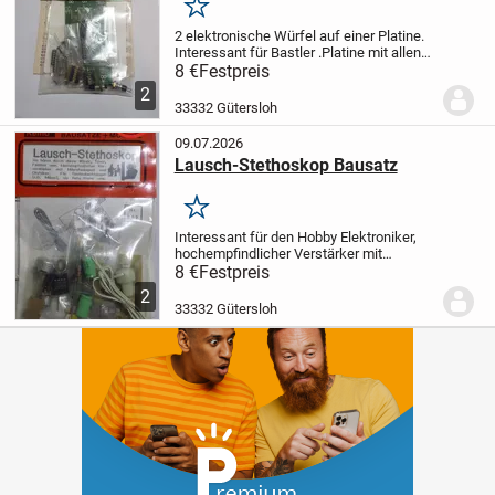
Merken
2 elektronische Würfel auf einer Platine.
Interessant für Bastler .Platine mit allen
erforderlichen Bauteilen und Anleitung.Die
8 €
Festpreis
Anzeige erfolgt zufallsbedingt.
2
Stromversorgung 4,5 bis 5 Volt
33332 Gütersloh
09.07.2026
Lausch-Stethoskop Bausatz
Merken
Interessant für den Hobby Elektroniker,
hochempfindlicher Verstärker mit
Mikrofonkapsel und Ohrhörer,
8 €
Festpreis
2
33332 Gütersloh