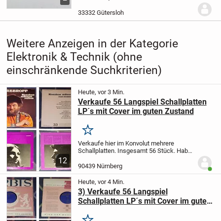
Watt,Frequenzgang 20 Hz
bis 15 KHz,
Spannungsverstärkung 26 db,
33332 Gütersloh
Eingangsimpedanz 60...
Weitere Anzeigen in der Kategorie
Elektronik & Technik (ohne
einschränkende Suchkriterien)
Heute, vor 3 Min.
Verkaufe 56 Langspiel Schallplatten
LP´s mit Cover im guten Zustand
Merken
Verkaufe hier im Konvolut mehrere
Schallplatten.
Insgesamt 56 Stück. Habe
sie auf mehrere Annoncen verteilt.
Bitte
12
anschauen. Über den Preis kann man
90439 Nürnberg
Benut
reden.
Versand ist möglich. Ich biete kein
Pay...
Heute, vor 4 Min.
3) Verkaufe 56 Langspiel
Schallplatten LP´s mit Cover im guten
Zustand u.a. Orbis