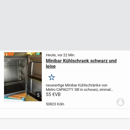
Heute, vor 22 Min.
Minibar Kühlschrank schwarz und
leise
Merken
neuwertige Minibar Kühlschränke von
Metro CAPACITY 38l in schwarz, einmal
benutzt, Originalverpackung, freistehend
55 €
VB
5
oder zum Einbau, Einzelverkauf oder
gerne alle zusammen. Preisvorstellungen
50823 Köln
ab einen...