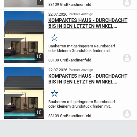
7
Dachgeschosswohnung befindet sich in
83109 Großkarolinenfeld
einem gepflegten Mehrfamilienhaus mit
lediglich drei Wohneinheiten –...
22.07.2026
Partner-Anzeige
KOMPAKTES HAUS - DURCHDACHT
BIS IN DEN LETZTEN WINKEL
Einzugsfertig!
Merken
Bauherren mit geringerem Raumbedarf
oder kleinem Grundstück finden mit
Design 8 die perfekte Lösung. Der
10
Satteldachklassiker in Kubusform
83109 Großkarolinenfeld
überzeugt mit hohem Wohnkomfort und
lässt keine Wünsche offen....
22.07.2026
Partner-Anzeige
KOMPAKTES HAUS - DURCHDACHT
BIS IN DEN LETZTEN WINKEL
Einzugsfertig!
Merken
Bauherren mit geringerem Raumbedarf
oder kleinem Grundstück finden mit
Design 8 die perfekte Lösung. Der
10
Satteldachklassiker in Kubusform
83109 Großkarolinenfeld
überzeugt mit hohem Wohnkomfort und
lässt keine Wünsche offen....