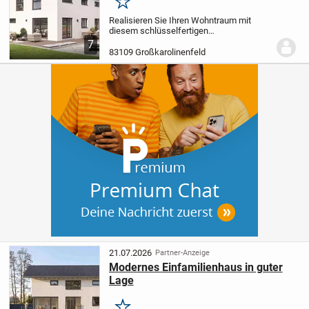
Merken
Realisieren Sie Ihren Wohntraum mit
diesem schlüsselfertigen
Einfamilienhaus in Großkarolinenfeld. Auf
7
einer Wohnfläche von 135,94 m² erwartet
83109 Großkarolinenfeld
Sie ein modernes Raumkonzept, das
Funktionalität und...
21.07.2026
Partner-Anzeige
Modernes Einfamilienhaus in guter
Lage