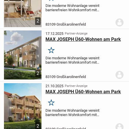
Die moderne Wohnanlage vereint
barrierefreien Wohnkomfort mit
nachhaltiger Bauweise. Das Effizienzhaus
(KfW 40) wird nach dem
2
Qualitätsstandard QNG-PLUS errichtet
83109 Großkarolinenfeld
und überzeugt durch energieeffiziente...
17.12.2025
Partner-Anzeige
MAX JOSEPH Ü60-Wohnen am Park
Merken
Die moderne Wohnanlage vereint
barrierefreien Wohnkomfort mit
nachhaltiger Bauweise. Das Effizienzhaus
(KfW 40) wird nach dem
2
Qualitätsstandard QNG-PLUS errichtet
83109 Großkarolinenfeld
und überzeugt durch energieeffiziente...
21.10.2025
Partner-Anzeige
MAX JOSEPH Ü60-Wohnen am Park
Merken
Die moderne Wohnanlage vereint
barrierefreien Wohnkomfort mit
nachhaltiger Bauweise. Das Effizienzhaus
(KfW 40) wird nach dem
2
Qualitätsstandard QNG-PLUS errichtet