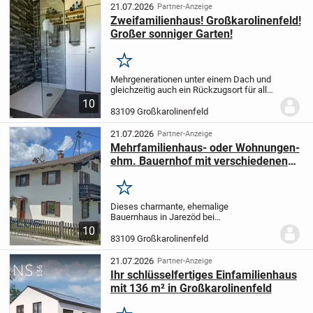
21.07.2026
Partner-Anzeige
Zweifamilienhaus! Großkarolinenfeld!
Großer sonniger Garten!
Merken
Mehrgenerationen unter einem Dach und
gleichzeitig auch ein Rückzugsort für alle
Familienmitglieder!
Das Haus wurde auf
10
einem ca. 611 m² weitläufigem und
83109 Großkarolinenfeld
sonnigem Grundstück erbaut und verfügt
über...
21.07.2026
Partner-Anzeige
Mehrfamilienhaus- oder Wohnungen-
ehm. Bauernhof mit verschiedenen
Nutzungsmöglichkeiten
Merken
Dieses charmante, ehemalige
Bauernhaus in Jarezöd bei
Großkarolinenfeld bietet eine seltene
10
Gelegenheit für Handwerker, Investoren
83109 Großkarolinenfeld
oder Liebhaber historischer Immobilien.
Das Anwesen befindet sich in...
21.07.2026
Partner-Anzeige
Ihr schlüsselfertiges Einfamilienhaus
mit 136 m² in Großkarolinenfeld