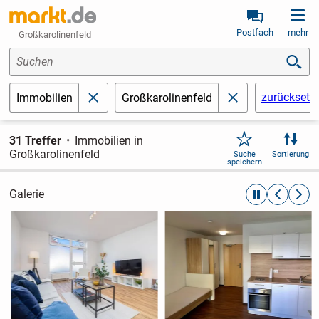
Postfach
mehr
Großkarolinenfeld
Suchen
zurücksetz
Immobilien
Großkarolinenfeld
schließen
schließen
31 Treffer
Immobilien in
Großkarolinenfeld
Suche
Sortierung
speichern
Galerie
automatische R
zurückblät
weite