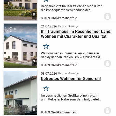
Merken
Regnauer Vitalhäuser zeichnen sich durch
die konsequente Verwendung des
natürlichen Baustoffes Holz und weiterer
8
ökologischer Materialien aus. Mit über 95
83109 Großkarolinenfeld
Jahren Erfahrung im Holzbau gestaltet...
21.07.2026
Partner-Anzeige
Ihr Traumhaus im Rosenheimer Land:
Wohnen mit Charakter und Qualität
Merken
Willkommen in Ihrem neuen Zuhause in
der idyllischen Region Großkarolinenfeld.
Dieses Einfamilienhaus verbindet zeitlose
7
Architektur mit zukunftsorientierter
83109 Großkarolinenfeld
Technologie und bietet auf ca. 136 m²...
08.07.2026
Partner-Anzeige
Betreutes Wohnen für Senioren!
Merken
Im beschaulichen Großkarolinenfeld, in
unmittelbarer Nähe zum Bahnhof, bietet
sich eine hervorragende Gelegenheit, eine
hochwertige und zukunftssichere
8
Seniorenwohnung zu erwerben. Die im
83109 Großkarolinenfeld
Jahr 2021...