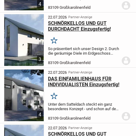
ersten Blick ist hier die Individualität
4
unverkennbar. Der rechteckige und
83109 Großkarolinenfeld
versetzte Grundriss verleiht Design 1 eine
Optik...
22.07.2026
Partner-Anzeige
SCHNÖRKELLOS UND GUT
DURCHDACHT Einzugsfertig!
Merken
So präsentiert sich unser Design 2. Durch
die geräumige Diele im Erdgeschoss
gelangen Sie in den kombinierten Koch-
3
Wohn-Ess-Bereich mit Zugang zu einer
83109 Großkarolinenfeld
überdachten Terrasse. Ein Gäste-WC
sowie ein...
22.07.2026
Partner-Anzeige
DAS EINFAMILIENHAUS FÜR
INDIVIDUALISTEN Einzugsfertig!
Merken
Unter dem Satteldach steckt ein ganz
besonderes Konzept - und schon auf den
ersten Blick ist hier die Individualität
4
unverkennbar. Der rechteckige und
83109 Großkarolinenfeld
versetzte Grundriss verleiht Design 1 eine
Optik...
22.07.2026
Partner-Anzeige
SCHNÖRKELLOS UND GUT