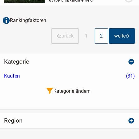
83109 Großkarolinenfeld
und überzeugt durch energieeffiziente...
Rankingfaktoren
zurück
1
2
weiter
Kategorie
Kaufen
(31)
Kategorie ändern
Region