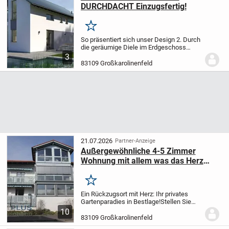
DURCHDACHT Einzugsfertig!
Merken
So präsentiert sich unser Design 2. Durch
die geräumige Diele im Erdgeschoss
gelangen Sie in den kombinierten Koch-
3
Wohn-Ess-Bereich mit Zugang zu einer
83109 Großkarolinenfeld
überdachten Terrasse. Ein Gäste-WC
sowie ein...
21.07.2026
Partner-Anzeige
Außergewöhnliche 4-5 Zimmer
Wohnung mit allem was das Herz
begehrt! inkl. 2 Einzelgaragen!
Merken
Ein Rückzugsort mit Herz:
Ihr privates
Gartenparadies in Bestlage!
Stellen Sie
sich vor, Sie kommen nach einem langen
10
Tag nach Hause, lassen die Welt hinter
83109 Großkarolinenfeld
sich und treten direkt in Ihre eigene,...