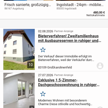
Frisch sanierte, großzügig
Ingolstadt - 24qm - möbliert,
geschnittene 2-ZKB,
650 warm, incl. Internet flat
86167 Augsburg
85055 Ingolstadt
480,00 €
Barrierefrei, Stellplatz &
und Stromkosten incl., Mit
Nettokaltmiete
Gäste-WC - Provisionsfrei
West-Terrasse
02.08.2026
Partner-Anzeige
Bieterverfahren! Zweifamilienhaus
mit Ausbaureserven in ruhiger und
attraktiver Lage
Merken
Der Verkauf dieser Immobilie erfolgt im
Bieterverfahren, weil der Verkäufer durch
das Amtsgericht Rosenheim betreut wird
10
und uns dieses auferlegt hat
83109 Großkarolinenfeld
nachzuweisen, dass ein angemessener
Preis erzielt...
27.07.2026
Partner-Anzeige
Exklusive 1,5-Zimmer-
Dachgeschosswohnung in ruhiger
Lage von Großkarolinenfeld
Merken
Modernes Wohnen mit besonderem
Charme Diese stilvolle und hochwertig
kernsanierte 1,5-Zimmer-