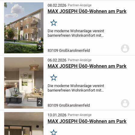
08.02.2026
Partner-Anzeige
MAX JOSEPH Ü60-Wohnen am Park
Merken
Die moderne Wohnanlage vereint
barrierefreien Wohnkomfort mit
nachhaltiger Bauweise. Das Effizienzhaus
(KfW 40) wird nach dem
2
Qualitätsstandard QNG-PLUS errichtet
83109 Großkarolinenfeld
und überzeugt durch energieeffiziente...
06.02.2026
Partner-Anzeige
MAX JOSEPH Ü60-Wohnen am Park
Merken
Die moderne Wohnanlage vereint
barrierefreien Wohnkomfort mit
nachhaltiger Bauweise. Das Effizienzhaus
(KfW 40) wird nach dem
2
Qualitätsstandard QNG-PLUS errichtet
83109 Großkarolinenfeld
und überzeugt durch energieeffiziente...
13.01.2026
Partner-Anzeige
MAX JOSEPH Ü60-Wohnen am Park
Merken