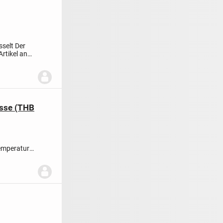
sselt
Der
Artikel an
asse (THB
emperatur
nbabys...