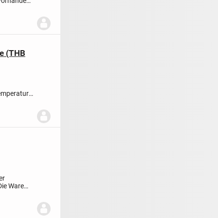
 vorhanden
se (THB
emperatur
nbabys...
er
ie Ware