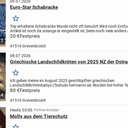
09.07.2026
Euro-Star Schabracke
Merken
Top erhaltene Schabracke
Wurde nicht oft benutzt
Wird noch Entfu
Artikel ist noch da solange er eingestellt ist,
biete noch viele andere 
Pay Pal vorhanden
20 €
Festpreis
Dies ist ein...
3
41516 Grevenbroich
08.07.2026
Griechische Landschildkröten von 2025 NZ der Ostr
Merken
Ich geben meine im August 2025 geschlüpften griechischen
Landschildkrötenbabys (Testudo hermanni ab.
Wurden bei hoher T
ausgebrütet, mit hohe Wahrscheinlichkeit Weibchen
80 €
Festpreis
Die Schildkröte
4
41516 Grevenbroich
Heute, 03:00
Partner-Anzeige
Molly aus dem Tierschutz