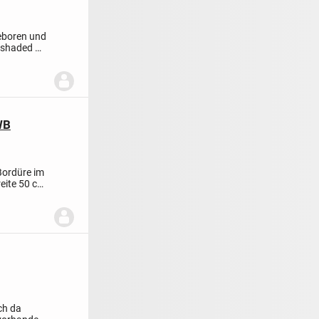
eboren und
r shaded
WB
Bordüre
im
eite 50 cm
och da