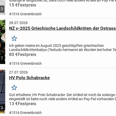
solange er eingestellt ist,
biete noch viele andere Artikel an
Pay Pal
Dies ist ein Privatverkauf - Keine...
15 €
Festpreis
3
41516 Grevenbroich
28.07.2026
NZ v-2025 Griechische Landschildkröten der Ostras
Merken
Ich geben meine im August 2025 geschlüpften griechischen
Landschildkrötenbabys (Testudo hermanni ab.
Wurden bei hoher T
ausgebrütet, mit hohe Wahrscheinlichkeit Weibchen
80 €
Festpreis
Die Schildkröte
7
41516 Grevenbroich
27.07.2026
HV Polo Schabracke
Merken
Gut erhaltene ,HV Polo Schabracke
Der Artikel ist noch da solange 
eingestellt ist
biete noch viele andere Artikel an
Pay Pal vorhanden
D
wird unter Ausschluss jeglicher Gewährleistu...
13 €
Festpreis
3
41516 Grevenbroich