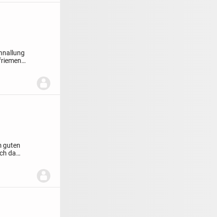
hnallung
friemen
m guten
och da