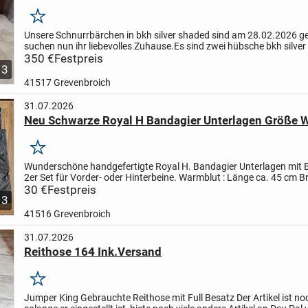
Merken
Unsere Schnurrbärchen in bkh silver shaded sind am 28.02.2026 g
suchen nun ihr liebevolles Zuhause.
Es sind zwei hübsche bkh silve
Mädchen und ein Junge.
350 €
Festpreis
Sie wachsen in guten und...
3
41517 Grevenbroich
31.07.2026
Neu Schwarze Royal H Bandagier Unterlagen Größe 
Merken
Wunderschöne handgefertigte Royal H. Bandagier Unterlagen mit 
2er Set für Vorder- oder Hinterbeine.
Warmblut : Länge ca. 45 cm Br
noch nie am Pferd
30 €
Festpreis
Der Artikel ist noch...
3
41516 Grevenbroich
31.07.2026
Reithose 164 Ink.Versand
Merken
Jumper King
Gebrauchte Reithose mit Full Besatz
Der Artikel ist n