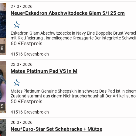
27.07.2026
Neue*Eskadron Abschwitzdecke Glam S/125 cm
Merken
Eskadron Glam Abschwitzdecke in Navy
Eine Doppelte Brust Versc
mit Klettfixierung .
innenliegende Kreuzgurte
Der integrierte Schwei
hält die Decke zuverlässig an Ort und Stelle
60 €
Festpreis
...
8
41516 Grevenbroich
23.07.2026
Mates Platinum Pad VS in M
Merken
Mates Platinum Genuine Sheepskin
In schwarz
Das Pad ist in eine
Zustand
stammt aus einem Nichtraucherhaushalt
Der Artikel ist n
solange er eingestellt ist
50 €
Festpreis
biete noch viele andere...
5
41516 Grevenbroich
20.07.2026
Neu*Euro-Star Set Schabracke + Mütze