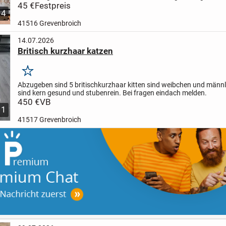
noch viele andere Artikel an
45 €
Festpreis
Pay Pal...
4
41516 Grevenbroich
14.07.2026
Britisch kurzhaar katzen
Merken
Abzugeben sind 5 britischkurzhaar kitten sind weibchen und männle
sind kern gesund und stubenrein. Bei fragen eindach melden.
450 €
VB
11
41517 Grevenbroich