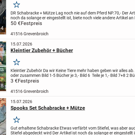
Merken
DR Schabracke + Mütze
Lag noch nie auf dem Pferd
NP.70,-
Der Art
noch da solange er eingestellt ist,
biete noch viele andere Artikel an
vorhanden
50 €
Festpreis
Die Ware wird unter...
4
41516 Grevenbroich
15.07.2026
Kleintier Zubehör + Bücher
Merken
Kleintier Zubehör
Da wir Keine Tiere mehr haben geben wir alles ab.
oder zusammen
Bild 1-5 Bücher je 3,-
Bild 6 Teile je 1,-
Bild 7+8 2 Bü
Der Artikel ist noch da solange er...
3 €
Festpreis
8
41516 Grevenbroich
15.07.2026
Spooks Set Schabracke + Mütze
Merken
Gut erhaltene Schabracke
Etwas verfärbt vom Stiefel, was aber a
Stiefel abgedeckt wird
Der Artikel ist noch da solange er eingestellt 