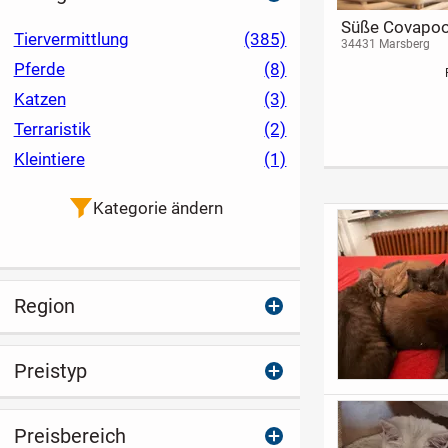
Süße Covapo
Tiervermittlung
(385)
Welpen
34431 Marsberg
Pferde
(8)
Katzen
(3)
Terraristik
(2)
Kleintiere
(1)
Kategorie ändern
Region
Preistyp
Preisbereich