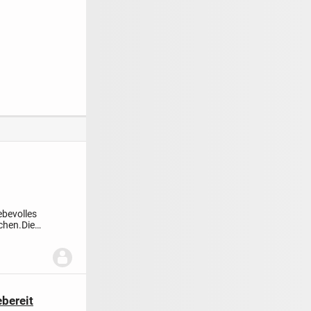
ebevolles
chen.Die
bereit