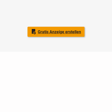
Gratis Anzeige erstellen
Nutzungsbedingungen
Datenschutz
Barrierefreiheit
Impressum
Kontakt
Hilfe
Sicherheit
Jugendschutz
Login
Konto löschen
Premium buchen
Abo kündigen
Ratgeber
Newsletter
Über uns
Jobs
Werbung
Facebook
Widget erstellen
markt.de
ist ein Angebot von © markt.de GmbH & Co. KG - Dein