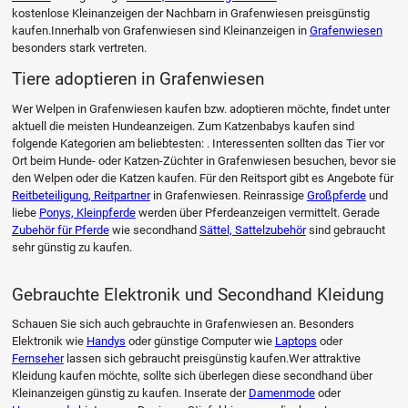
kostenlose Kleinanzeigen der Nachbarn in Grafenwiesen preisgünstig
kaufen.Innerhalb von Grafenwiesen sind Kleinanzeigen in
Grafenwiesen
besonders stark vertreten.
Tiere adoptieren in Grafenwiesen
Wer Welpen in Grafenwiesen kaufen bzw. adoptieren möchte, findet unter
aktuell die meisten Hundeanzeigen. Zum Katzenbabys kaufen sind
folgende Kategorien am beliebtesten: . Interessenten sollten das Tier vor
Ort beim Hunde- oder Katzen-Züchter in Grafenwiesen besuchen, bevor sie
den Welpen oder die Katzen kaufen. Für den Reitsport gibt es Angebote für
Reitbeteiligung, Reitpartner
in Grafenwiesen. Reinrassige
Großpferde
und
liebe
Ponys, Kleinpferde
werden über Pferdeanzeigen vermittelt. Gerade
Zubehör für Pferde
wie secondhand
Sättel, Sattelzubehör
sind gebraucht
sehr günstig zu kaufen.
Gebrauchte Elektronik und Secondhand Kleidung
Schauen Sie sich auch gebrauchte in Grafenwiesen an. Besonders
Elektronik wie
Handys
oder günstige Computer wie
Laptops
oder
Fernseher
lassen sich gebraucht preisgünstig kaufen.Wer attraktive
Kleidung kaufen möchte, sollte sich überlegen diese secondhand über
Kleinanzeigen günstig zu kaufen. Inserate der
Damenmode
oder