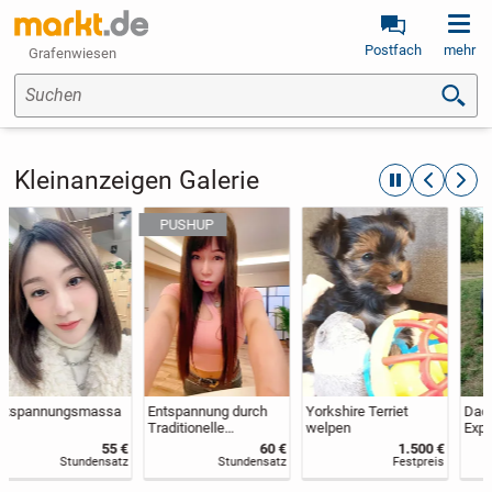
Postfach
mehr
Grafenwiesen
Suchen
Kleinanzeigen Galerie
automatische R
zurückblät
weite
Entspannung durch
Yorkshire Terriet
Dacia Jogger TCe 110
Traditionelle
welpen
Expression +
Chinesische
Anhängerkupplung+W
60 €
1.500 €
17.900 €
Massage
interreifen u.
Stundensatz
Festpreis
Festpreis
Alufelgen