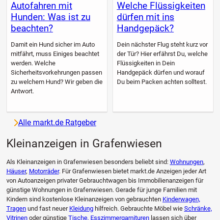
Autofahren mit
Welche Flüssigkeiten
Hunden: Was ist zu
dürfen mit ins
beachten?
Handgepäck?
Damit ein Hund sicher im Auto
Dein nächster Flug steht kurz vor
mitfährt, muss Einiges beachtet
der Tür? Hier erfährst Du, welche
werden. Welche
Flüssigkeiten in Dein
Sicherheitsvorkehrungen passen
Handgepäck dürfen und worauf
zu welchem Hund? Wir geben die
Du beim Packen achten solltest.
Antwort.
Alle markt.de Ratgeber
Kleinanzeigen in Grafenwiesen
Als Kleinanzeigen in Grafenwiesen besonders beliebt sind:
Wohnungen
,
Häuser
,
Motorräder
. Für Grafenwiesen bietet markt.de Anzeigen jeder Art
von Autoanzeigen privater Gebrauchtwagen bis Immobilienanzeigen für
günstige Wohnungen in Grafenwiesen. Gerade für junge Familien mit
Kindern sind kostenlose Kleinanzeigen von gebrauchten
Kinderwagen,
Tragen
und fast neuer
Kleidung
hilfreich. Gebrauchte Möbel wie
Schränke,
Vitrinen
oder günstige
Tische, Esszimmergarnituren
lassen sich über